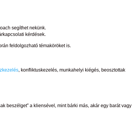
oach segíthet nekünk.
árkapcsolati kérdések.
rán feldolgozható témaköröket is.
szkezelés
, konfliktuskezelés, munkahelyi kiégés, beosztottak
k beszélget” a kliensével, mint bárki más, akár egy barát vagy