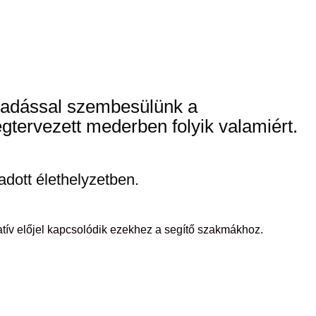
akadással szembesülünk a
tervezett mederben folyik valamiért.
dott élethelyzetben.
atív előjel kapcsolódik ezekhez a segítő szakmákhoz.