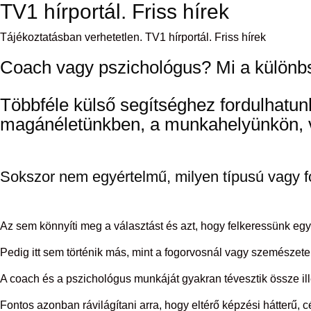
TV1 hírportál. Friss hírek
Ugrás
a
tartalomhoz
Tájékoztatásban verhetetlen. TV1 hírportál. Friss hírek
Coach vagy pszichológus? Mi a különbs
Többféle külső segítséghez fordulhatu
magánéletünkben, a munkahelyünkön, va
Sokszor nem egyértelmű, milyen típusú vagy f
Az sem könnyíti meg a választást és azt, hogy felkeressünk eg
Pedig itt sem történik más, mint a fogorvosnál vagy szemészet
A coach és a pszichológus munkáját gyakran tévesztik össze il
Fontos azonban rávilágítani arra, hogy eltérő képzési hátterű,