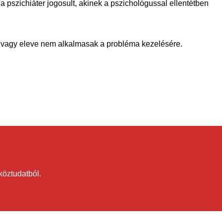
 pszichiáter jogosult, akinek a pszichológussal ellentétben
k vagy eleve nem alkalmasak a probléma kezelésére.
köztudatból.