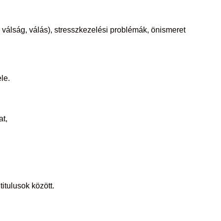
i válság, válás), stresszkezelési problémák, önismeret
le.
at,
itulusok között.