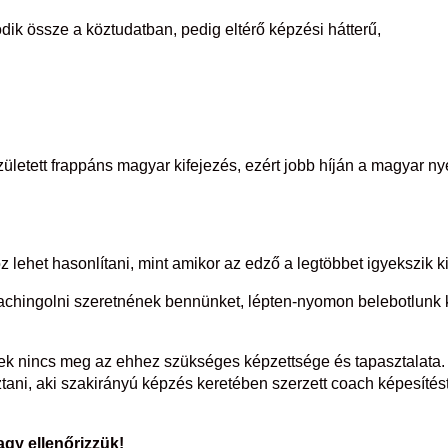
k össze a köztudatban, pedig eltérő képzési hátterű,
zületett frappáns magyar kifejezés, ezért jobb híján a magyar n
 lehet hasonlítani, mint amikor az edző a legtöbbet igyekszik ki
oachingolni szeretnének bennünket, lépten-nyomon belebotlun
nek nincs meg az ehhez szükséges képzettsége és tapasztalata.
ani, aki szakirányú képzés keretében szerzett coach képesítést
agy ellenőrizzük!