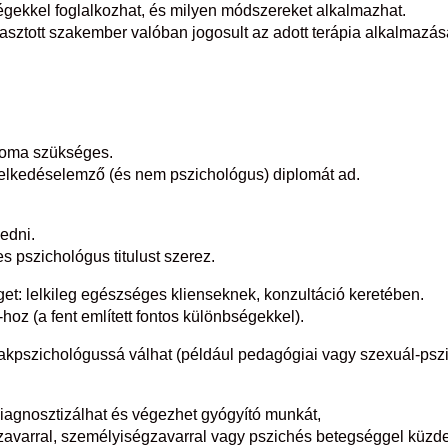
gekkel foglalkozhat, és milyen módszereket alkalmazhat.
asztott szakember valóban jogosult az adott terápia alkalmazás
loma szükséges.
selkedéselemző (és nem pszichológus) diplomát ad.
edni.
s pszichológus titulust szerez.
get: lelkileg egészséges klienseknek, konzultáció keretében.
hoz (a fent említett fontos különbségekkel).
zakpszichológussá válhat (például pedagógiai vagy szexuál-psz
iagnosztizálhat és végezhet gyógyító munkát,
ki zavarral, személyiségzavarral vagy pszichés betegséggel küzd