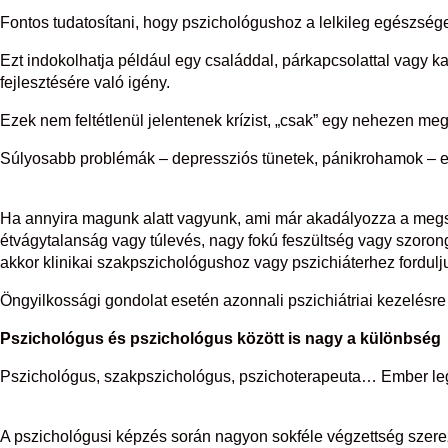
Fontos tudatosítani, hogy pszichológushoz a lelkileg egészség
Ezt indokolhatja például egy családdal, párkapcsolattal vagy ka
fejlesztésére való igény.
Ezek nem feltétlenül jelentenek krízist, „csak” egy nehezen me
Súlyosabb problémák – depressziós tünetek, pánikrohamok – ese
Ha annyira magunk alatt vagyunk, ami már akadályozza a megszo
étvágytalanság vagy túlevés, nagy fokú feszültség vagy szoro
akkor klinikai szakpszichológushoz vagy pszichiáterhez fordulj
Öngyilkossági gondolat esetén azonnali pszichiátriai kezelésr
Pszichológus és pszichológus között is nagy a különbség
Pszichológus, szakpszichológus, pszichoterapeuta… Ember legye
A pszichológusi képzés során nagyon sokféle végzettség szere