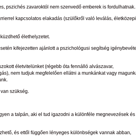
es, pszichés zavaroktól nem szenvedő emberek is fordulhatnak.
rrierrel kapcsolatos elakadás (szülőkről való leválás, életközep
gküzdhető élethelyzetet.
tén kifejezetten ajánlott a pszichológusi segítség igénybevéte
kott életvitelünket (régebb óta fennálló alvászavar,
ngás), nem tudjuk megfelelően ellátni a munkánkat vagy magunk
unk.
e van szükség.
n a talpán, aki el tud igazodni a különféle megnevezések és t
zhető, és ettől függően lényeges különbségek vannak abban,