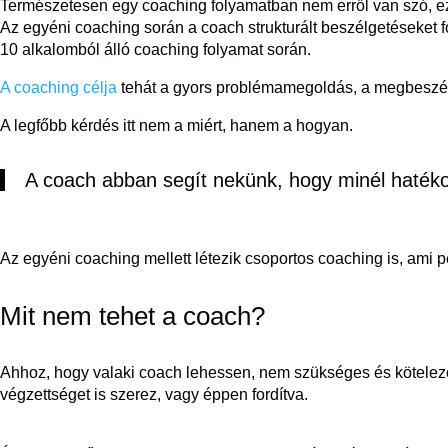
Természetesen egy coaching folyamatban nem erről van szó, e
Az egyéni coaching során a coach strukturált beszélgetéseket fol
10 alkalomból álló coaching folyamat során.
A coaching célja
tehát a gyors problémamegoldás, a megbeszélés
A legfőbb kérdés itt nem a miért, hanem a hogyan.
A coach abban segít nekünk, hogy minél hatéko
Az egyéni coaching mellett létezik csoportos coaching is, ami
Mit nem tehet a coach?
Ahhoz, hogy valaki coach lehessen, nem szükséges és kötelező 
végzettséget is szerez, vagy éppen fordítva.