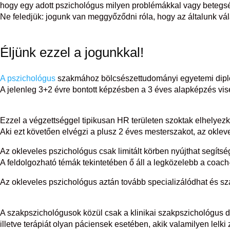
hogy egy adott pszichológus milyen problémákkal vagy betegsé
Ne feledjük: jogunk van meggyőződni róla, hogy az általunk vál
Éljünk ezzel a jogunkkal!
A pszichológus
szakmához bölcsészettudományi egyetemi dip
A jelenleg 3+2 évre bontott képzésben a 3 éves alapképzés vi
Ezzel a végzettséggel tipikusan HR területen szoktak elhelyezk
Aki ezt követően elvégzi a plusz 2 éves mesterszakot, az okleve
Az okleveles pszichológus csak limitált körben nyújthat segítsé
A feldolgozható témák tekintetében ő áll a legközelebb a coach-
Az okleveles pszichológus aztán tovább specializálódhat és s
A szakpszichológusok közül csak a klinikai szakpszichológus d
illetve terápiát olyan páciensek esetében, akik valamilyen lel