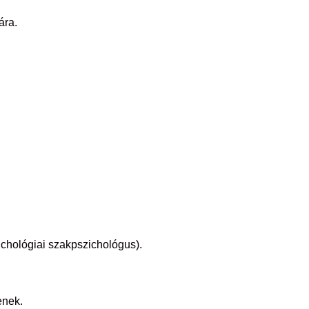
ára.
ichológiai szakpszichológus).
enek.