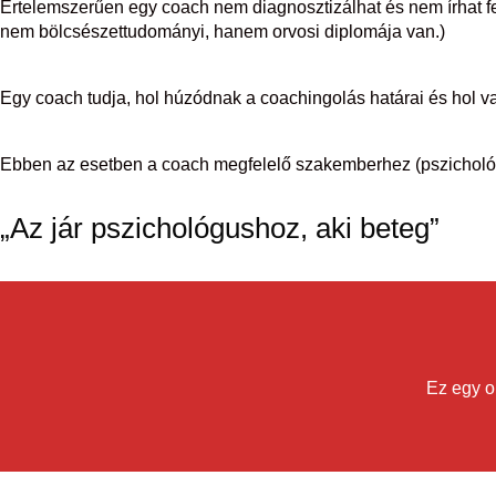
Értelemszerűen egy coach nem diagnosztizálhat és nem írhat fel
nem bölcsészettudományi, hanem orvosi diplomája van.)
Egy coach tudja, hol húzódnak a coachingolás határai és hol
Ebben az esetben a coach megfelelő szakemberhez (pszichológus
„Az jár pszichológushoz, aki beteg”
Ez egy o