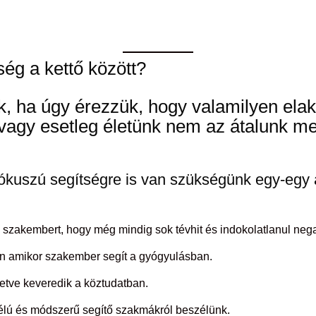
ég a kettő között?
nk, ha úgy érezzük, hogy valamilyen el
gy esetleg életünk nem az átalunk meg
ókuszú segítségre is van szükségünk egy-egy a
y szakembert, hogy még mindig sok tévhit és indokolatlanul neg
en amikor szakember segít a gyógyulásban.
letve keveredik a köztudatban.
 célú és módszerű segítő szakmákról beszélünk.