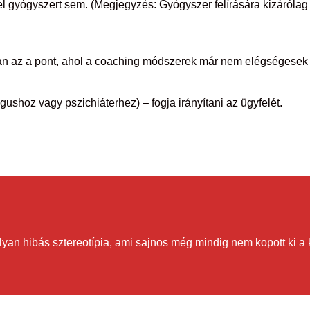
 gyógyszert sem. (Megjegyzés: Gyógyszer felírására kizárólag a
 van az a pont, ahol a coaching módszerek már nem elégségese
hoz vagy pszichiáterhez) – fogja irányítani az ügyfelét.
lyan hibás sztereotípia, ami sajnos még mindig nem kopott ki a 