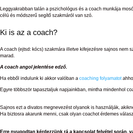
Leggyakrabban talán a pszichológus és a coach munkája mosódi
célú és módszerű segítő szakmáról van szó.
Ki is az a coach?
A coach (ejtsd: kócs) szakmára illetve kifejezésre sajnos nem s
marad.
A coach angol jelentése edző.
Ha ebből indulunk ki akkor valóban a
coaching folyamatot
ahhoz
Egyre többször tapasztaljuk napjainkban, mintha mindenhol c
Sajnos ezt a divatos megnevezést olyanok is használják, akik
Ha biztosra akarunk menni, csak olyan coachot érdemes választ
Erre nyugodtan kérdezzünk rá a kapcsolat felvétel során, v