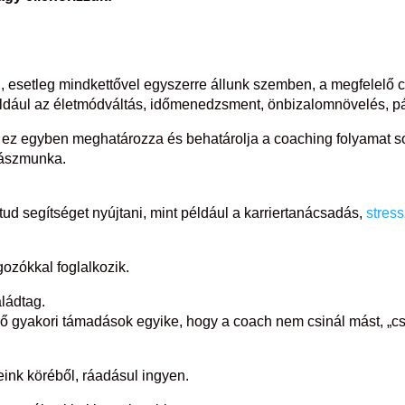
esetleg mindkettővel egyszerre állunk szemben, a megfelelő c
például az életmódváltás, időmenedzsment, önbizalomnövelés, p
ez egyben meghatározza és behatárolja a coaching folyamat so
yászmunka.
ud segítséget nyújtani, mint például a karriertanácsadás,
stres
gozókkal foglalkozik.
ládtag.
ő gyakori támadások egyike, hogy a coach nem csinál mást, „csa
eink köréből, ráadásul ingyen.