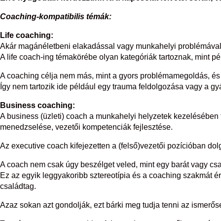
Coaching-kompatibilis témák:
Life coaching:
Akár magánéletbeni elakadással vagy munkahelyi problémával, 
A life coach-ing témakörébe olyan kategóriák tartoznak, mint 
A coaching célja nem más, mint a gyors problémamegoldás, és 
Így nem tartozik ide például egy trauma feldolgozása vagy a g
Business coaching:
A business (üzleti) coach a munkahelyi helyzetek kezelésében t
menedzselése, vezetői kompetenciák fejlesztése.
Az executive coach kifejezetten a (felső)vezetői pozícióban dol
A coach nem csak úgy beszélget veled, mint egy barát vagy csa
Ez az egyik leggyakoribb sztereotípia és a coaching szakmát ér
családtag.
Azaz sokan azt gondolják, ezt bárki meg tudja tenni az ismerős