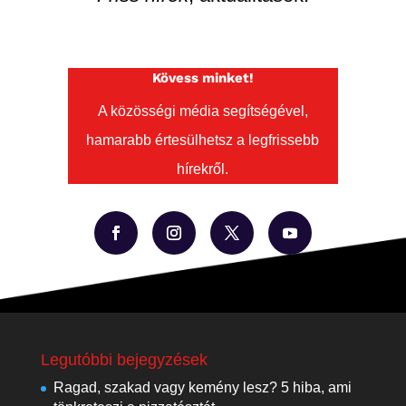
Kövess minket!
A közösségi média segítségével,
hamarabb értesülhetsz a legfrissebb
hírekről.
Legutóbbi bejegyzések
Ragad, szakad vagy kemény lesz? 5 hiba, ami