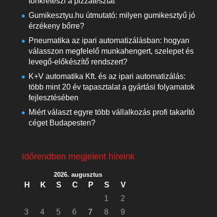
tönkreteszi a pizzatésztát
Gumikesztyu.hu útmutató: milyen gumikesztyű jó
érzékeny bőrre?
Pneumatika az ipari automatizálásban: hogyan
válasszon megfelelő munkahengert, szelepet és
levegő-előkészítő rendszert?
K+V automatika Kft. és az ipari automatizálás:
több mint 20 év tapasztalat a gyártási folyamatok
fejlesztésében
Miért választ egyre több vállalkozás profi takarító
céget Budapesten?
Időrendben megjelent híreink
2026. augusztus
H
K
S
C
P
S
V
1
2
3
4
5
6
7
8
9