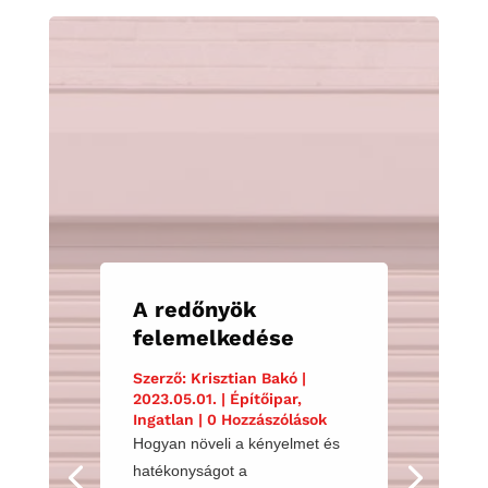
A redőnyök
felemelkedése
Szerző:
Krisztian Bakó
|
2023.05.01.
|
Építőipar
,
Ingatlan
| 0 Hozzászólások
Hogyan növeli a kényelmet és
hatékonyságot a