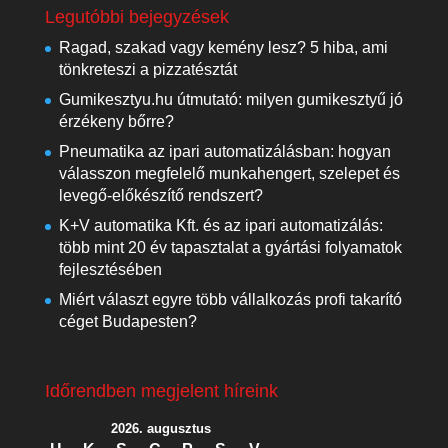
Legutóbbi bejegyzések
Ragad, szakad vagy kemény lesz? 5 hiba, ami
tönkreteszi a pizzatésztát
Gumikesztyu.hu útmutató: milyen gumikesztyű jó
érzékeny bőrre?
Pneumatika az ipari automatizálásban: hogyan
válasszon megfelelő munkahengert, szelepet és
levegő-előkészítő rendszert?
K+V automatika Kft. és az ipari automatizálás:
több mint 20 év tapasztalat a gyártási folyamatok
fejlesztésében
Miért választ egyre több vállalkozás profi takarító
céget Budapesten?
Időrendben megjelent híreink
2026. augusztus