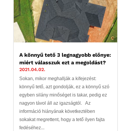
A könnyű tető 3 legnagyobb előnye:
miért válasszuk ezt a megoldást?
2021.04.02.
Sokan, mikor meghallják a kifejezést:
könnyű tető, azt gondolják, ez a könnyű szó
egyben silány minőséget is takar, pedig ez
nagyon távol áll az igazságtól. Az
információ hiányának következtében
sokakat megrettent, hogy a tető ilyen fajta
fedéséhez...