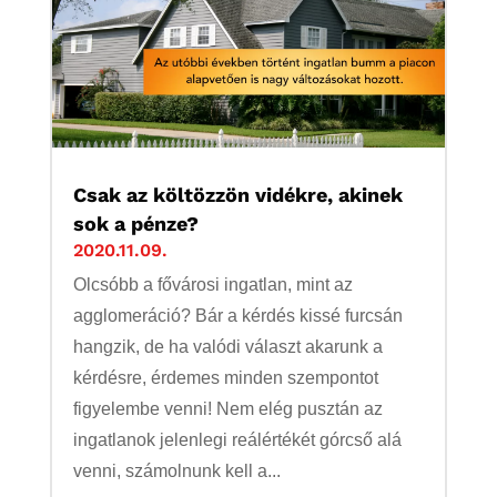
Csak az költözzön vidékre, akinek
sok a pénze?
2020.11.09.
Olcsóbb a fővárosi ingatlan, mint az
agglomeráció? Bár a kérdés kissé furcsán
hangzik, de ha valódi választ akarunk a
kérdésre, érdemes minden szempontot
figyelembe venni! Nem elég pusztán az
ingatlanok jelenlegi reálértékét górcső alá
venni, számolnunk kell a...