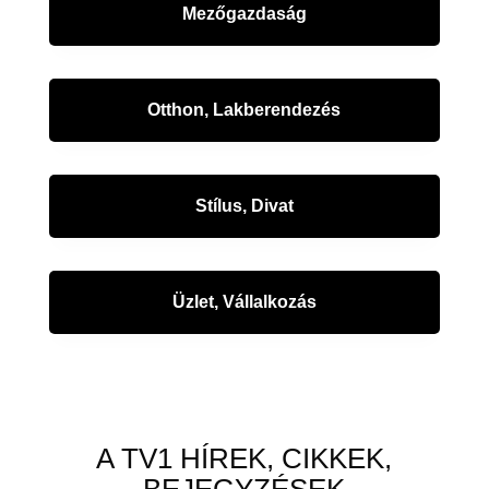
Mezőgazdaság
Otthon, Lakberendezés
Stílus, Divat
Üzlet, Vállalkozás
A TV1 HÍREK, CIKKEK,
BEJEGYZÉSEK