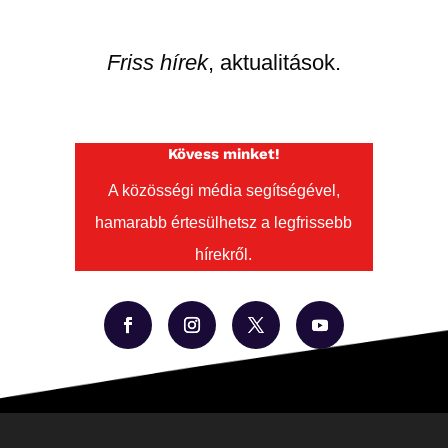
Friss hírek
, aktualitások.
Kövess minket!
A közösségi média segítségével,
hamarabb értesülhetsz a legfrissebb
hírekről.