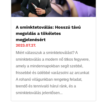
A sminktetoválás: Hosszú távú
megoldás a tökéletes
megjelenésért
2023.07.27.
Miért válasszuk a sminktetoválást? A
sminktetoválás a modern nő titkos fegyvere,
amely a mindennapokban segít szebbé,
frissebbé és üdébbé varázsolni az arcunkat
A rohanó világunkban rengeteg feladat,
teendő és tennivaló hárul ránk, és a
sminktetoválás jelentősen...