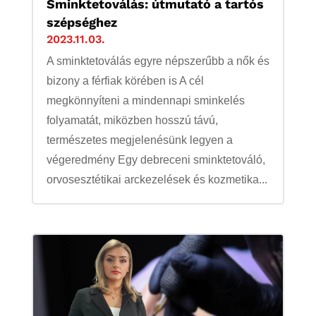
Sminktetoválás: útmutató a tartós
szépséghez
2023.11.03.
A sminktetoválás egyre népszerűbb a nők és
bizony a férfiak körében is A cél
megkönnyíteni a mindennapi sminkelés
folyamatát, miközben hosszú távú,
természetes megjelenésünk legyen a
végeredmény Egy debreceni sminktetováló,
orvosesztétikai arckezelések és kozmetika...