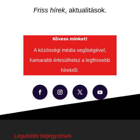
Friss hírek
, aktualitások.
Kövess minket!
A közösségi média segítségével,
hamarabb értesülhetsz a legfrissebb
hírekről.
Legutóbbi bejegyzések