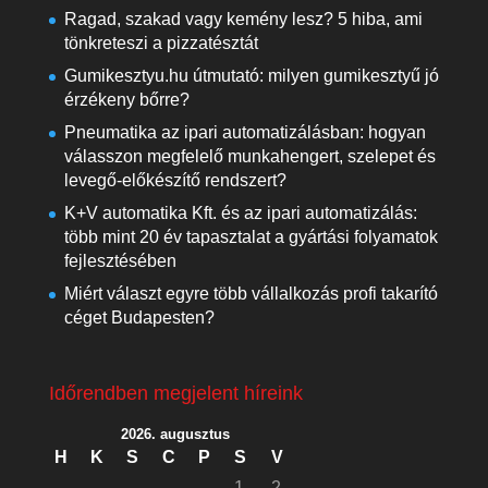
Ragad, szakad vagy kemény lesz? 5 hiba, ami
tönkreteszi a pizzatésztát
Gumikesztyu.hu útmutató: milyen gumikesztyű jó
érzékeny bőrre?
Pneumatika az ipari automatizálásban: hogyan
válasszon megfelelő munkahengert, szelepet és
levegő-előkészítő rendszert?
K+V automatika Kft. és az ipari automatizálás:
több mint 20 év tapasztalat a gyártási folyamatok
fejlesztésében
Miért választ egyre több vállalkozás profi takarító
céget Budapesten?
Időrendben megjelent híreink
2026. augusztus
H
K
S
C
P
S
V
1
2