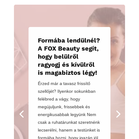
Formába lendülnél?
A FOX Beauty segít,
hogy belülről
ragyogj és kívülről
is magabiztos légy!
Érzed már a tavasz frissítő
szellőjét? Ilyenkor sokunkban
felébred a vágy, hogy
megújuljunk, frissebbek és
energikusabbak legyünk Nem
csak a ruhatárunkat szeretnénk
lecserélni, hanem a testünket is
formába hozni, hogy igazán jól