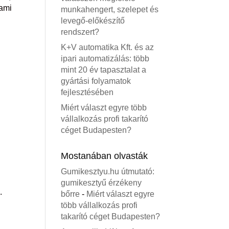
 ami
munkahengert, szelepet és
levegő-előkészítő
rendszert?
K+V automatika Kft. és az
ipari automatizálás: több
mint 20 év tapasztalat a
gyártási folyamatok
fejlesztésében
Miért választ egyre több
vállalkozás profi takarító
céget Budapesten?
Mostanában olvasták
Gumikesztyu.hu útmutató:
gumikesztyű érzékeny
.
bőrre
-
Miért választ egyre
több vállalkozás profi
takarító céget Budapesten?