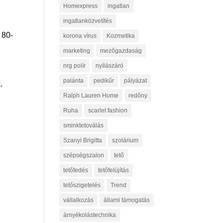
Homexpress
ingatlan
ingatlanközvetítés
 80-
korona vírus
Kozmetika
marketing
mezőgazdaság
nrg polír
nyílászáró
palánta
pedikűr
pályázat
.
Ralph Lauren Home
redőny
Ruha
scarlet fashion
sminktetoválás
Szanyi Brigitta
szolárium
szépségszalon
tető
tetőfedés
tetőfelújítás
tetőszigetelés
Trend
vállalkozás
állami támogatás
árnyékolástechnika