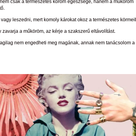
zzel nem csak a természetes köröm egészsége, hanem a műköröm
tő.
, vagy leszedni, mert komoly károkat okoz a természetes körmei
 zavarja a műköröm, az kérje a szakszerű eltávolítást.
nyagilag nem engedheti meg magának, annak nem tanácsolom a