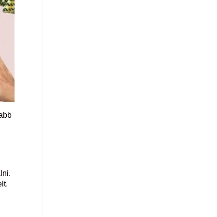
sabb
lni.
lt.