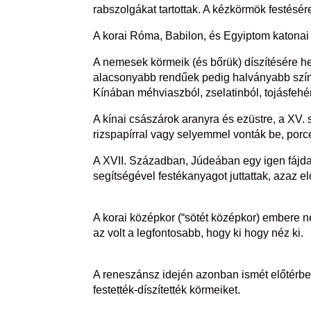
rabszolgákat tartottak. A kézkörmök festésér
A korai Róma, Babilon, és Egyiptom katonai v
A nemesek körmeik (és bőrük) díszítésére he
alacsonyabb rendűek pedig halványabb színű
Kínában méhviaszból, zselatinból, tojásfehé
A kínai császárok aranyra és ezüstre, a XV. s
rizspapírral vagy selyemmel vonták be, porce
A XVII. Században, Júdeában egy igen fájdal
segítségével festékanyagot juttattak, azaz el
A korai középkor (“sötét középkor) embere 
az volt a legfontosabb, hogy ki hogy néz ki.
A reneszánsz idején azonban ismét előtérbe
festették-díszítették körmeiket.