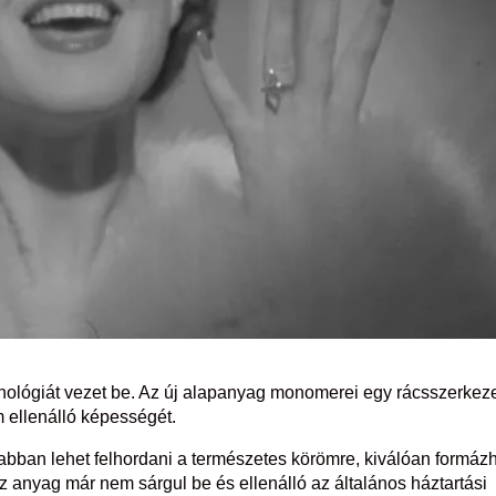
hnológiát vezet be. Az új alapanyag monomerei egy rácsszerkeze
 ellenálló képességét.
bban lehet felhordani a természetes körömre, kiválóan formáz
az anyag már nem sárgul be és ellenálló az általános háztartási