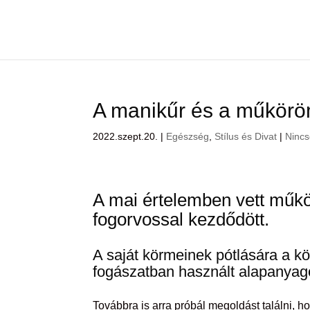
A manikűr és a műkörö
2022.szept.20.
|
Egészség
,
Stílus és Divat
|
Nincs
A mai értelemben vett
műk
fogorvossal kezdődött.
A saját körmeinek pótlására a kö
fogászatban használt alapanyago
Továbbra is arra próbál megoldást találni, h