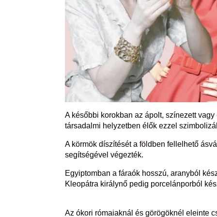
A későbbi korokban az ápolt, színezett vag
társadalmi helyzetben élők ezzel szimbolizá
A körmök díszítését a földben fellelhető ás
segítségével végezték.
Egyiptomban a fáraók hosszú, aranyból kész
Kleopátra királynő pedig porcelánporból kész
Az ókori rómaiaknál és görögöknél eleinte c