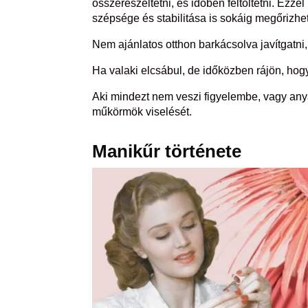
összereszeltetni, és időben feltöltetni. E
szépsége és stabilitása is sokáig megőrizhe
Nem ajánlatos otthon barkácsolva javítgatni
Ha valaki elcsábul, de időközben rájön, hogy
Aki mindezt nem veszi figyelembe, vagy a
műkörmök viselését.
Manikűr története