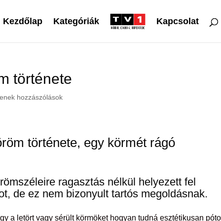
Kezdőlap
Kategóriák
Kapcsolat
m története
enek hozzászólások
öröm
története, egy körmét rágó
römszéleire ragasztás nélkül helyezett fel
t, de ez nem bizonyult tartós megoldásnak.
ogy a letört vagy sérült körmöket hogyan tudná esztétikusan póto