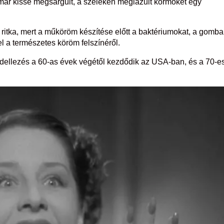
t. A már kissé megsárgult, a széleken meglazult körmöket egy
itka, mert a műköröm készítése előtt a baktériumokat, a gomba
l a természetes köröm felszínéről.
ellezés a 60-as évek végétől kezdődik az USA-ban, és a 70-e