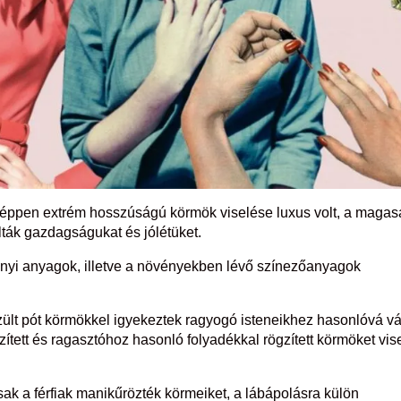
y éppen extrém hosszúságú körmök viselése luxus volt, a maga
lták gazdagságukat és jólétüket.
ványi anyagok, illetve a növényekben lévő színezőanyagok
ült pót körmökkel igyekeztek ragyogó isteneikhez hasonlóvá vá
ített és ragasztóhoz hasonló folyadékkal rögzített körmöket vise
sak a férfiak manikűrözték körmeiket, a lábápolásra külön