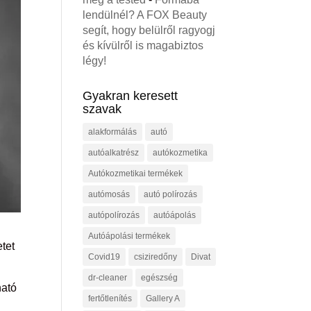
lendülnél? A FOX Beauty
segít, hogy belülről ragyogj
és kívülről is magabiztos
légy!
Gyakran keresett
szavak
alakformálás
autó
autóalkatrész
autókozmetika
Autókozmetikai termékek
autómosás
autó polírozás
autópolírozás
autóápolás
Autóápolási termékek
tet
Covid19
csiziredőny
Divat
dr-cleaner
egészség
ható
fertőtlenítés
Gallery A