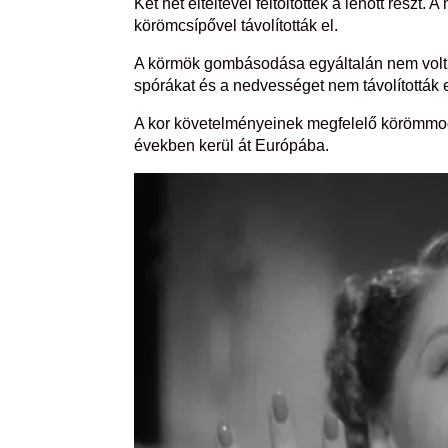
Két hét elteltével feltöltötték a lenőtt rész
körömcsípővel távolították el.
A körmök gombásodása egyáltalán nem volt r
spórákat és a nedvességet nem távolították e
A kor követelményeinek megfelelő körömmod
években kerül át Európába.