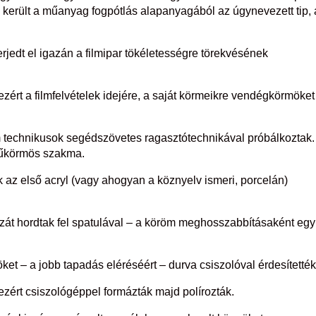
a került a műanyag fogpótlás alapanyagából az úgynevezett tip,
jedt el igazán a filmipar tökéletességre törekvésének
zért a filmfelvételek idejére, a saját körmeikre vendégkörmöket
m technikusok segédszövetes ragasztótechnikával próbálkoztak.
 műkörmös szakma.
 az első acryl (vagy ahogyan a köznyelv ismeri, porcelán)
t hordtak fel spatulával – a köröm meghosszabbításaként egy
et – a jobb tapadás eléréséért – durva csiszolóval érdesítették
zért csiszológéppel formázták majd polírozták.