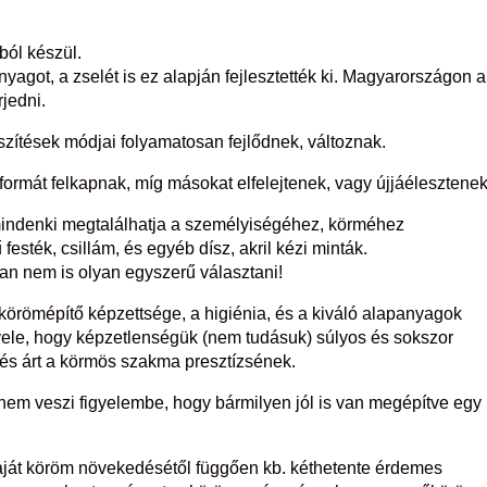
ól készül.
got, a zselét is ez alapján fejlesztették ki. Magyarországon a
jedni.
szítések módjai folyamatosan fejlődnek, változnak.
 formát felkapnak, míg másokat elfelejtenek, vagy újjáélesztenek
 mindenki megtalálhatja a személyiségéhez, körméhez
esték, csillám, és egyéb dísz, akril kézi minták.
n nem is olyan egyszerű választani!
örömépítő képzettsége, a higiénia, és a kiváló alapanyagok
ele, hogy képzetlenségük (nem tudásuk) súlyos és sokszor
s árt a körmös szakma presztízsének.
em veszi figyelembe, hogy bármilyen jól is van megépítve egy
a saját köröm növekedésétől függően kb. kéthetente érdemes