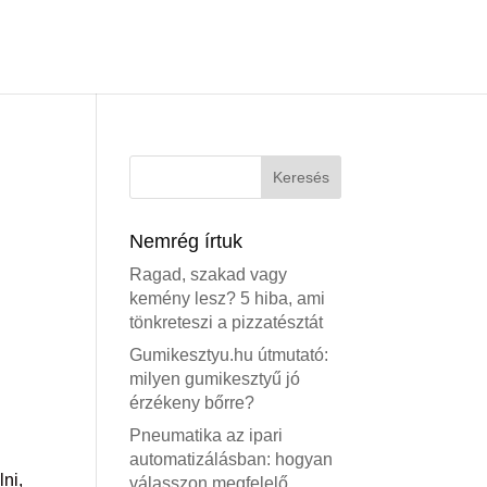
Nemrég írtuk
Ragad, szakad vagy
kemény lesz? 5 hiba, ami
tönkreteszi a pizzatésztát
Gumikesztyu.hu útmutató:
milyen gumikesztyű jó
érzékeny bőrre?
Pneumatika az ipari
automatizálásban: hogyan
lni,
válasszon megfelelő