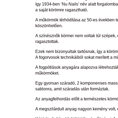
így 1934-ben ‘Nu Nails’ név alatt forgalomb
a saját körömre ragasztható.
A műkörmök térhódítása az 50-es években ter
köszönhetően.
A színésznők körmei nem voltak túl szépek, e
ragasztottak.
Ezek nem bizonyultak tartósnak, így a körö
A fogorvosok technikáiból sokat merített a
A fogpótlások anyagára alapozva létrehozták
műkörmöket.
Egy gyorsan száradó, 2 komponenses masszá
sablonra, amit száradás után formáztak.
Az anyagfelhordás előtt a természetes körmök
A megszilárdult anyag nagyon kemény volt, e