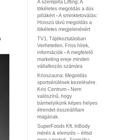
A szempilla Lifting: A
tökéletes megoldás a dús
pillákért
-
A sminktetoválás:
Hosszú távú megoldás a
tökéletes megjelenésért
s
TV1. Tájékoztatásban
Verhetetlen. Friss hírek,
információk
-
A megfelelő
marketing ereje minden
vállalkozás számára
Krioszauna: Megoldás
sportsérülések kezelésére.
Krio Centrum
-
Nem
valószínű, hogy
bármelyikünk képes helyes
étrendet összeállítani
magának.
SuperFoods Kft. InBody
mérés & elemzés – értsd
meg a tested
-
Formába