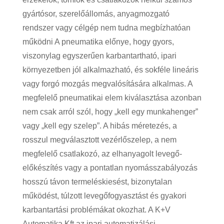
gyártósor, szerelőállomás, anyagmozgató
rendszer vagy célgép nem tudna megbízhatóan
működni A pneumatika előnye, hogy gyors,
viszonylag egyszerűen karbantartható, ipari
környezetben jól alkalmazható, és sokféle lineáris
vagy forgó mozgás megvalósítására alkalmas. A
megfelelő pneumatikai elem kiválasztása azonban
nem csak arról szól, hogy „kell egy munkahenger”
vagy „kell egy szelep”. A hibás méretezés, a
rosszul megválasztott vezérlőszelep, a nem
megfelelő csatlakozó, az elhanyagolt levegő-
előkészítés vagy a pontatlan nyomásszabályozás
hosszú távon termeléskiesést, bizonytalan
működést, túlzott levegőfogyasztást és gyakori
karbantartási problémákat okozhat. A K+V
Automatika Kft az ipari automatizálási