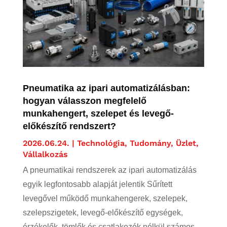
Pneumatika az ipari automatizálásban:
hogyan válasszon megfelelő
munkahengert, szelepet és levegő-
előkészítő rendszert?
2026.06.24.
|
Technológia
,
Tudomány
,
Üzlet,
Vállalkozás
A pneumatikai rendszerek az ipari automatizálás
egyik legfontosabb alapját jelentik Sűrített
levegővel működő munkahengerek, szelepek,
szelepszigetek, levegő-előkészítő egységek,
érzékelők, tömlők és csatlakozók nélkül számos