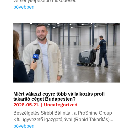
versenyképesebb működését.
bővebben
Miért választ egyre több vállalkozás profi
takarító céget Budapesten?
2026.05.21.
|
Uncategorized
Beszélgetés Strébl Bálinttal, a ProShine Group
Kft. ügyvezető igazgatójával (Rapid Takarítás)...
bővebben