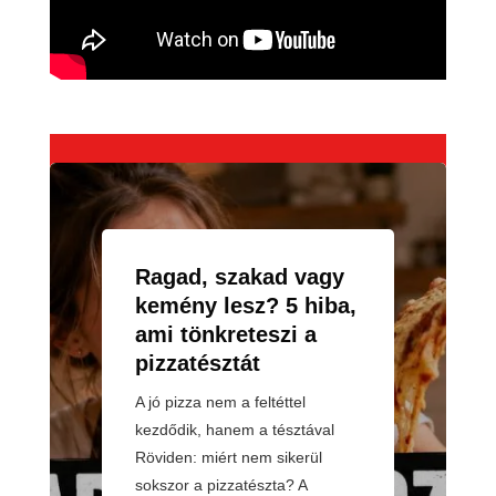
Ragad, szakad vagy
kemény lesz? 5 hiba,
ami tönkreteszi a
pizzatésztát
A jó pizza nem a feltéttel
kezdődik, hanem a tésztával
Röviden: miért nem sikerül
sokszor a pizzatészta? A