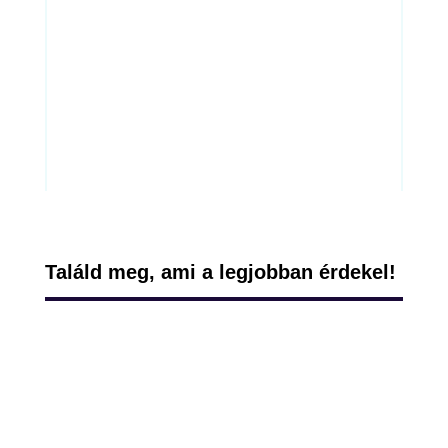
Tudomány
Gazdaság
Otthon, Lakberendezés
Üzlet, Vállalkozás
Találd meg, ami a legjobban érdekel!