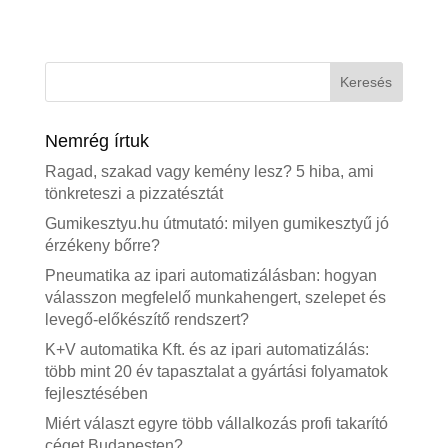
Nemrég írtuk
Ragad, szakad vagy kemény lesz? 5 hiba, ami
tönkreteszi a pizzatésztát
Gumikesztyu.hu útmutató: milyen gumikesztyű jó
érzékeny bőrre?
Pneumatika az ipari automatizálásban: hogyan
válasszon megfelelő munkahengert, szelepet és
levegő-előkészítő rendszert?
K+V automatika Kft. és az ipari automatizálás:
több mint 20 év tapasztalat a gyártási folyamatok
fejlesztésében
Miért választ egyre több vállalkozás profi takarító
céget Budapesten?