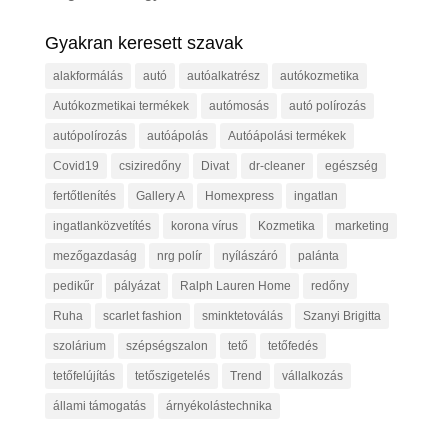
Gyakran keresett szavak
alakformálás
autó
autóalkatrész
autókozmetika
Autókozmetikai termékek
autómosás
autó polírozás
autópolírozás
autóápolás
Autóápolási termékek
Covid19
csiziredőny
Divat
dr-cleaner
egészség
fertőtlenítés
Gallery A
Homexpress
ingatlan
ingatlanközvetítés
korona vírus
Kozmetika
marketing
mezőgazdaság
nrg polír
nyílászáró
palánta
pedikűr
pályázat
Ralph Lauren Home
redőny
Ruha
scarlet fashion
sminktetoválás
Szanyi Brigitta
szolárium
szépségszalon
tető
tetőfedés
tetőfelújítás
tetőszigetelés
Trend
vállalkozás
állami támogatás
árnyékolástechnika