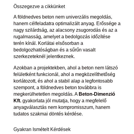
Összegezve a cikkünket
A földnedves beton nem univerzális megoldás,
hanem célfeladatra optimalizált anyag. Erőssége a
nagy szilárdság, az alacsony zsugorodás és az a
rugalmasság, amelyet a bedolgozás időzítése
terén kínál. Korlátai elsősorban a
bedolgozhatóságban és a sűrűn vasalt
szerkezeteknél jelentkeznek.
Azokban a projektekben, ahol a beton nem látszó
felületként funkcionál, ahol a megközelíthetőség
korlátozott, és ahol a stabil alap a legfontosabb
szempont, a földnedves beton továbbra is
megkerülhetetlen megoldás. A
Beton-Dimenzió
Kft.
gyakorlata jól mutatja, hogy a megfelelő
anyagválasztás nem kompromisszum, hanem
tudatos szakmai döntés kérdése.
Gyakran Ismételt Kérdések