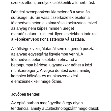
szerkezetben, amelyek csökkentik a teherbírást.
Döntési szempontként kiemelendő a vasalás
sűrűsége. Sűrűn vasalt szerkezetek esetén a
földnedves beton alkalmazása kockázatos, mivel
az anyag nem képes minden üreget
maradéktalanul kitölteni. Ilyen esetekben indokolt
a képlékenyebb konzisztencia választása.
A költségek vizsgálatánál sem elegendő pusztán
az anyag egységárát figyelembe venni. A
földnedves beton esetében elmarad a
betonpumpa bérlése, ugyanakkor nőhet a kézi
munkaerőigény. A végső döntést ezért mindig
komplex költség- és munkaszervezési
elemzésnek kell megelőznie.
Jövőbeli trendek
Az építőiparban megfigyelhető egy olyan
tendencia, amely a „túltechnologizált” megoldások