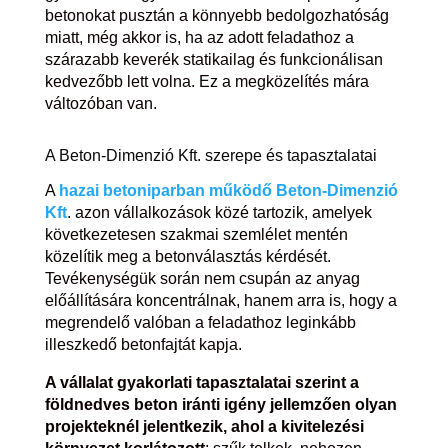
betonokat pusztán a könnyebb bedolgozhatóság
miatt, még akkor is, ha az adott feladathoz a
szárazabb keverék statikailag és funkcionálisan
kedvezőbb lett volna. Ez a megközelítés mára
változóban van.
A Beton-Dimenzió Kft. szerepe és tapasztalatai
A
hazai betoniparban működő Beton-Dimenzió
Kft
. azon vállalkozások közé tartozik, amelyek
következetesen szakmai szemlélet mentén
közelítik meg a betonválasztás kérdését.
Tevékenységük során nem csupán az anyag
előállítására koncentrálnak, hanem arra is, hogy a
megrendelő valóban a feladathoz leginkább
illeszkedő betonfajtát kapja.
A vállalat gyakorlati tapasztalatai szerint a
földnedves beton iránti igény jellemzően olyan
projekteknél jelentkezik, ahol a kivitelezési