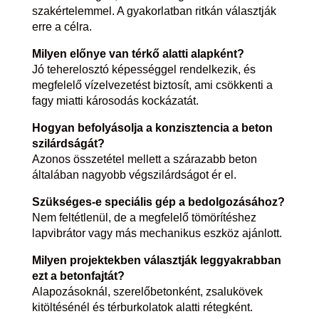
szakértelemmel. A gyakorlatban ritkán választják
erre a célra.
Milyen előnye van térkő alatti alapként?
Jó teherelosztó képességgel rendelkezik, és
megfelelő vízelvezetést biztosít, ami csökkenti a
fagy miatti károsodás kockázatát.
Hogyan befolyásolja a konzisztencia a beton
szilárdságát?
Azonos összetétel mellett a szárazabb beton
általában nagyobb végszilárdságot ér el.
Szükséges-e speciális gép a bedolgozásához?
Nem feltétlenül, de a megfelelő tömörítéshez
lapvibrátor vagy más mechanikus eszköz ajánlott.
Milyen projektekben választják leggyakrabban
ezt a betonfajtát?
Alapozásoknál, szerelőbetonként, zsalukövek
kitöltésénél és térburkolatok alatti rétegként.