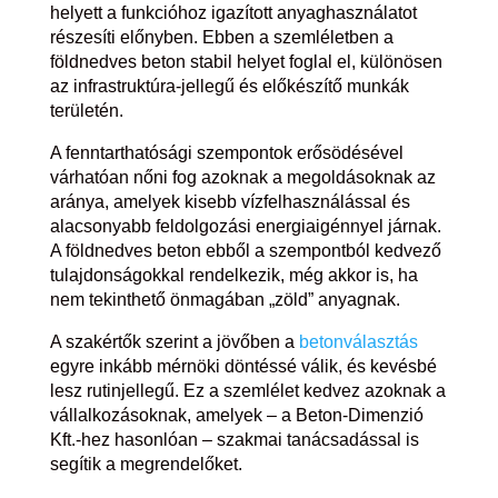
helyett a funkcióhoz igazított anyaghasználatot
részesíti előnyben. Ebben a szemléletben a
földnedves beton stabil helyet foglal el, különösen
az infrastruktúra-jellegű és előkészítő munkák
területén.
A fenntarthatósági szempontok erősödésével
várhatóan nőni fog azoknak a megoldásoknak az
aránya, amelyek kisebb vízfelhasználással és
alacsonyabb feldolgozási energiaigénnyel járnak.
A földnedves beton ebből a szempontból kedvező
tulajdonságokkal rendelkezik, még akkor is, ha
nem tekinthető önmagában „zöld” anyagnak.
A szakértők szerint a jövőben a
betonválasztás
egyre inkább mérnöki döntéssé válik, és kevésbé
lesz rutinjellegű. Ez a szemlélet kedvez azoknak a
vállalkozásoknak, amelyek – a Beton-Dimenzió
Kft.-hez hasonlóan – szakmai tanácsadással is
segítik a megrendelőket.