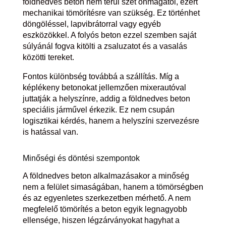
földnedves beton nem terül szét önmagától, ezért
mechanikai tömörítésre van szükség. Ez történhet
döngöléssel, lapvibrátorral vagy egyéb
eszközökkel. A folyós beton ezzel szemben saját
súlyánál fogva kitölti a zsaluzatot és a vasalás
közötti tereket.
Fontos különbség továbbá a szállítás. Míg a
képlékeny betonokat jellemzően mixerautóval
juttatják a helyszínre, addig a földnedves beton
speciális járművel érkezik. Ez nem csupán
logisztikai kérdés, hanem a helyszíni szervezésre
is hatással van.
Minőségi és döntési szempontok
A földnedves beton alkalmazásakor a minőség
nem a felület simaságában, hanem a tömörségben
és az egyenletes szerkezetben mérhető. A nem
megfelelő tömörítés a beton egyik legnagyobb
ellensége, hiszen légzárványokat hagyhat a