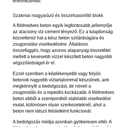
értelmezendő.
Szakmai magyarázó és összehasonlító blokk
A földnedves beton egyik legfontosabb jellemzője
az alacsony víz-cement tényező. Ez a tulajdonság
közvetlenül hat a kész beton szilárdságára és
zsugorodási viselkedésére. Általános
összefüggés, hogy azonos alapanyag-összetétel
mellett a kevesebb vízzel készített beton nagyobb
végszilárdságot ér el.
Ezzel szemben a képlékenyebb vagy folyós
betonok nagyobb víztartalommal készülnek, ami
megkönnyíti a bedolgozást, de növeli a
zsugorodás és a repedés kockázatát. A földnedves
beton ebből a szempontból stabilabb viselkedést
mutat, különösen olyan szerkezeteknél, ahol a
beton nem látszó felületként funkcionál.
A bedolgozás módja azonban gyökeresen eltér. A