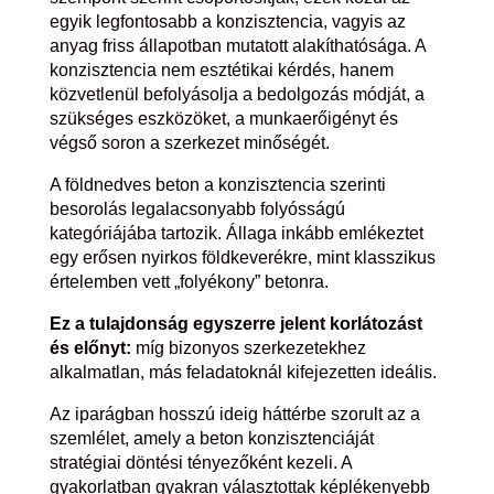
egyik legfontosabb a konzisztencia, vagyis az
anyag friss állapotban mutatott alakíthatósága. A
konzisztencia nem esztétikai kérdés, hanem
közvetlenül befolyásolja a bedolgozás módját, a
szükséges eszközöket, a munkaerőigényt és
végső soron a szerkezet minőségét.
A földnedves beton a konzisztencia szerinti
besorolás legalacsonyabb folyósságú
kategóriájába tartozik. Állaga inkább emlékeztet
egy erősen nyirkos földkeverékre, mint klasszikus
értelemben vett „folyékony” betonra.
Ez a tulajdonság egyszerre jelent korlátozást
és előnyt:
míg bizonyos szerkezetekhez
alkalmatlan, más feladatoknál kifejezetten ideális.
Az iparágban hosszú ideig háttérbe szorult az a
szemlélet, amely a beton konzisztenciáját
stratégiai döntési tényezőként kezeli. A
gyakorlatban gyakran választottak képlékenyebb