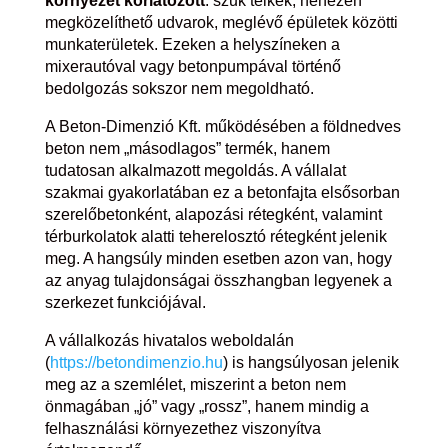
környezet korlátozott
: szűk telkek, nehezen
megközelíthető udvarok, meglévő épületek közötti
munkaterületek. Ezeken a helyszíneken a
mixerautóval vagy betonpumpával történő
bedolgozás sokszor nem megoldható.
A Beton-Dimenzió Kft. működésében a földnedves
beton nem „másodlagos” termék, hanem
tudatosan alkalmazott megoldás. A vállalat
szakmai gyakorlatában ez a betonfajta elsősorban
szerelőbetonként, alapozási rétegként, valamint
térburkolatok alatti teherelosztó rétegként jelenik
meg. A hangsúly minden esetben azon van, hogy
az anyag tulajdonságai összhangban legyenek a
szerkezet funkciójával.
A vállalkozás hivatalos weboldalán
(
https://betondimenzio.hu
) is hangsúlyosan jelenik
meg az a szemlélet, miszerint a beton nem
önmagában „jó” vagy „rossz”, hanem mindig a
felhasználási környezethez viszonyítva