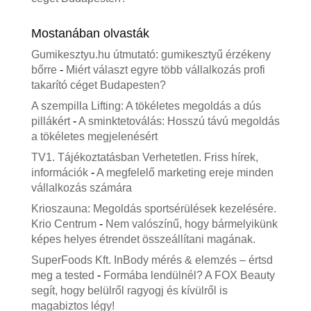
Mostanában olvasták
Gumikesztyu.hu útmutató: gumikesztyű érzékeny
bőrre
-
Miért választ egyre több vállalkozás profi
takarító céget Budapesten?
A szempilla Lifting: A tökéletes megoldás a dús
pillákért
-
A sminktetoválás: Hosszú távú megoldás
a tökéletes megjelenésért
TV1. Tájékoztatásban Verhetetlen. Friss hírek,
információk
-
A megfelelő marketing ereje minden
vállalkozás számára
Krioszauna: Megoldás sportsérülések kezelésére.
Krio Centrum
-
Nem valószínű, hogy bármelyikünk
képes helyes étrendet összeállítani magának.
SuperFoods Kft. InBody mérés & elemzés – értsd
meg a tested
-
Formába lendülnél? A FOX Beauty
segít, hogy belülről ragyogj és kívülről is
magabiztos légy!