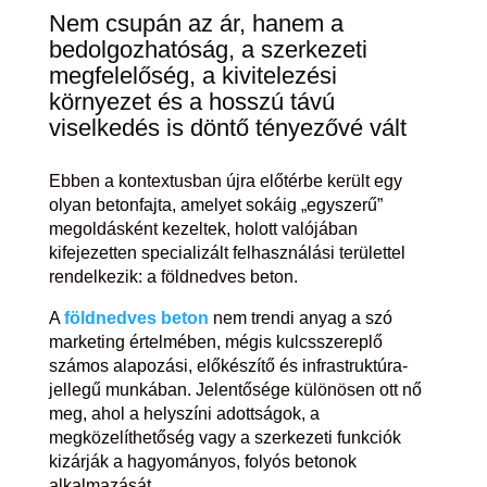
Nem csupán az ár, hanem a
bedolgozhatóság, a szerkezeti
megfelelőség, a kivitelezési
környezet és a hosszú távú
viselkedés is döntő tényezővé vált
Ebben a kontextusban újra előtérbe került egy
olyan betonfajta, amelyet sokáig „egyszerű”
megoldásként kezeltek, holott valójában
kifejezetten specializált felhasználási területtel
rendelkezik: a földnedves beton.
A
földnedves beton
nem trendi anyag a szó
marketing értelmében, mégis kulcsszereplő
számos alapozási, előkészítő és infrastruktúra-
jellegű munkában. Jelentősége különösen ott nő
meg, ahol a helyszíni adottságok, a
megközelíthetőség vagy a szerkezeti funkciók
kizárják a hagyományos, folyós betonok
alkalmazását.