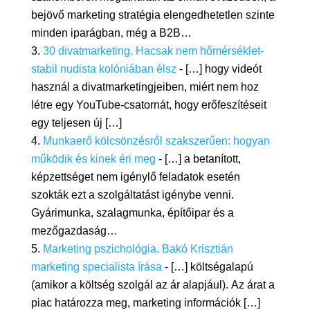
bejövő marketing stratégia elengedhetetlen szinte
minden iparágban, még a B2B…
30 divatmarketing. Hacsak nem hőmérséklet-
stabil nudista kolóniában élsz
- […] hogy videót
használ a divatmarketingjeiben, miért nem hoz
létre egy YouTube-csatornát, hogy erőfeszítéseit
egy teljesen új […]
Munkaerő kölcsönzésről szakszerűen: hogyan
működik és kinek éri meg
- […] a betanított,
képzettséget nem igénylő feladatok esetén
szokták ezt a szolgáltatást igénybe venni.
Gyárimunka, szalagmunka, építőipar és a
mezőgazdaság…
Marketing pszichológia. Bakó Krisztián
marketing specialista írása
- […] költségalapú
(amikor a költség szolgál az ár alapjául). Az árat a
piac határozza meg, marketing információk […]