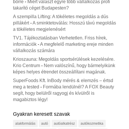
bőrre
-
Miért választ egyre több vállalkozás profi
takarító céget Budapesten?
A szempilla Lifting: A tökéletes megoldás a dús
pillákért
-
A sminktetoválás: Hosszú távú megoldás
a tökéletes megjelenésért
TV1. Tájékoztatásban Verhetetlen. Friss hírek,
információk
-
A megfelelő marketing ereje minden
vállalkozás számára
Krioszauna: Megoldás sportsérülések kezelésére.
Krio Centrum
-
Nem valószínű, hogy bármelyikünk
képes helyes étrendet összeállítani magának.
SuperFoods Kft. InBody mérés & elemzés – értsd
meg a tested
-
Formába lendülnél? A FOX Beauty
segít, hogy belülről ragyogj és kívülről is
magabiztos légy!
Gyakran keresett szavak
alakformálás
autó
autóalkatrész
autókozmetika