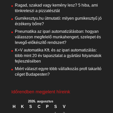
Ragad, szakad vagy kemény lesz? 5 hiba, ami
tönkreteszi a pizzatésztát
Gumikesztyu.hu útmutató: milyen gumikesztyű jó
érzékeny bőrre?
Pneumatika az ipari automatizálásban: hogyan
válasszon megfelelő munkahengert, szelepet és
levegő-előkészítő rendszert?
K+V automatika Kft. és az ipari automatizálás:
több mint 20 év tapasztalat a gyártási folyamatok
fejlesztésében
Miért választ egyre több vállalkozás profi takarító
céget Budapesten?
Időrendben megjelent híreink
2026. augusztus
H
K
S
C
P
S
V