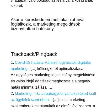
világában való boldogulást és a vállalkozásának
sikerét.
Akár e-kereskedelemmel, akár ruhával
foglalkozik, a marketing megoldások
bizonyítottan hatékony.
Trackback/Pingback
Covid-19 hatása. Változó fogyasztói, digitális
marketing
- […] költségkeret optimalizálása –
Az egységes marketing teljesítmény megtekintése
és valós idejű döntések meghozatala a negatív
hatás minimalizálása […]
Marketing... Ha abbahagyod, vállalkozásod leáll
az ügyfelek szemében.
- […] azt a marketing
szakemberek megtanulták az elmúlt évtizedben, a