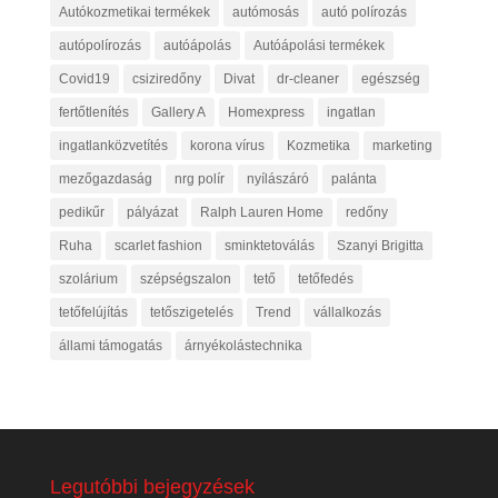
Autókozmetikai termékek
autómosás
autó polírozás
autópolírozás
autóápolás
Autóápolási termékek
Covid19
csiziredőny
Divat
dr-cleaner
egészség
fertőtlenítés
Gallery A
Homexpress
ingatlan
ingatlanközvetítés
korona vírus
Kozmetika
marketing
mezőgazdaság
nrg polír
nyílászáró
palánta
pedikűr
pályázat
Ralph Lauren Home
redőny
Ruha
scarlet fashion
sminktetoválás
Szanyi Brigitta
szolárium
szépségszalon
tető
tetőfedés
tetőfelújítás
tetőszigetelés
Trend
vállalkozás
állami támogatás
árnyékolástechnika
Legutóbbi bejegyzések