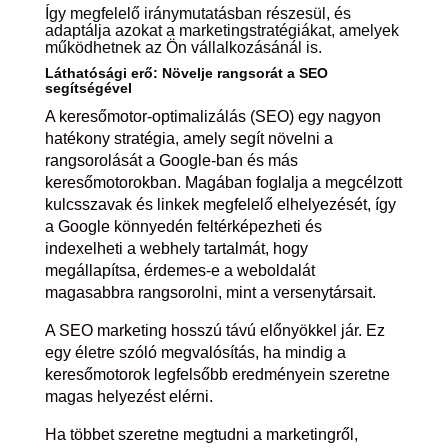
Így megfelelő iránymutatásban részesül, és
adaptálja azokat a marketingstratégiákat, amelyek
működhetnek az Ön vállalkozásánál is.
Láthatósági erő: Növelje rangsorát a SEO
segítségével
A keresőmotor-optimalizálás (SEO) egy nagyon
hatékony stratégia, amely segít növelni a
rangsorolását a Google-ban és más
keresőmotorokban. Magában foglalja a megcélzott
kulcsszavak és linkek megfelelő elhelyezését, így
a Google könnyedén feltérképezheti és
indexelheti a webhely tartalmát, hogy
megállapítsa, érdemes-e a weboldalát
magasabbra rangsorolni, mint a versenytársait.
A SEO marketing hosszú távú előnyökkel jár. Ez
egy életre szóló megvalósítás, ha mindig a
keresőmotorok legfelsőbb eredményein szeretne
magas helyezést elérni.
Ha többet szeretne megtudni a marketingről,