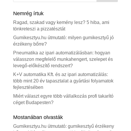
Nemrég írtuk
Ragad, szakad vagy kemény lesz? 5 hiba, ami
tönkreteszi a pizzatésztát
Gumikesztyu.hu útmutató: milyen gumikesztyű jó
érzékeny bőrre?
Pneumatika az ipari automatizálásban: hogyan
válasszon megfelelő munkahengert, szelepet és
levegő-előkészítő rendszert?
K+V automatika Kft. és az ipari automatizálás:
több mint 20 év tapasztalat a gyártási folyamatok
fejlesztésében
Miért választ egyre több vállalkozás profi takarító
céget Budapesten?
Mostanában olvasták
Gumikesztyu.hu útmutató: gumikesztyű érzékeny