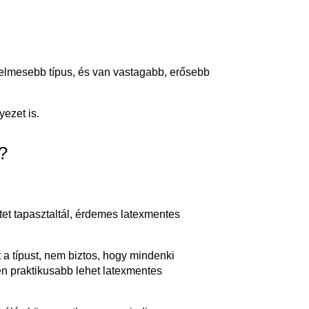
lmesebb típus, és van vastagabb, erősebb
ezet is.
?
etet tapasztaltál, érdemes latexmentes
a típust, nem biztos, hogy mindenki
en praktikusabb lehet latexmentes