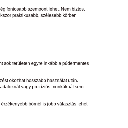
ég fontosabb szempont lehet. Nem biztos,
sokszor praktikusabb, szélesebb körben
ont sok területen egyre inkább a púdermentes
érzést okozhat hosszabb használat után.
eladatoknál vagy precíziós munkáknál sem
érzékenyebb bőrnél is jobb választás lehet.