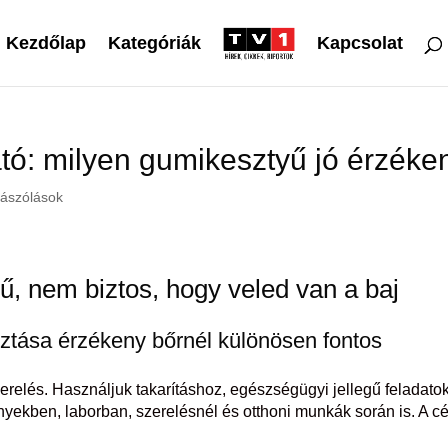
Kezdőlap
Kategóriák
Kapcsolat
ó: milyen gumikesztyű jó érzéke
ászólások
yű, nem biztos, hogy veled van a baj
ztása érzékeny bőrnél különösen fontos
erelés. Használjuk takarításhoz, egészségügyi jellegű feladat
nyekben, laborban, szerelésnél és otthoni munkák során is. A cé