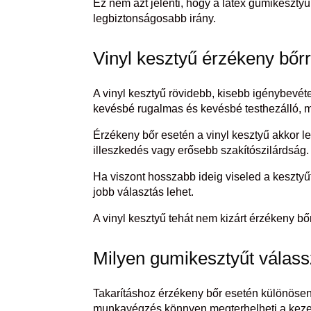
Ez nem azt jelenti, hogy a latex gumikeszty
legbiztonságosabb irány.
Vinyl kesztyű érzékeny bőrr
A vinyl kesztyű rövidebb, kisebb igénybevét
kevésbé rugalmas és kevésbé testhezálló, mi
Érzékeny bőr esetén a vinyl kesztyű akkor le
illeszkedés vagy erősebb szakítószilárdság.
Ha viszont hosszabb ideig viseled a kesztyű
jobb választás lehet.
A vinyl kesztyű tehát nem kizárt érzékeny bő
Milyen gumikesztyűt válass
Takarításhoz érzékeny bőr esetén különösen f
munkavégzés könnyen megterhelheti a keze