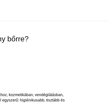
ny bőrre?
okhoz, kozmetikában, vendéglátásban,
l egyszerű: higiénikusabb, tisztább és