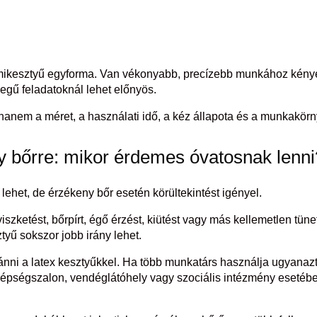
mikesztyű egyforma. Van vékonyabb, precízebb munkához kénye
llegű feladatoknál lehet előnyös.
anem a méret, a használati idő, a kéz állapota és a munkakörny
y bőrre: mikor érdemes óvatosnak lenni
ehet, de érzékeny bőr esetén körültekintést igényel.
szketést, bőrpírt, égő érzést, kiütést vagy más kellemetlen tün
sztyű sokszor jobb irány lehet.
ni a latex kesztyűkkel. Ha több munkatárs használja ugyanazt 
szépségszalon, vendéglátóhely vagy szociális intézmény esetéb