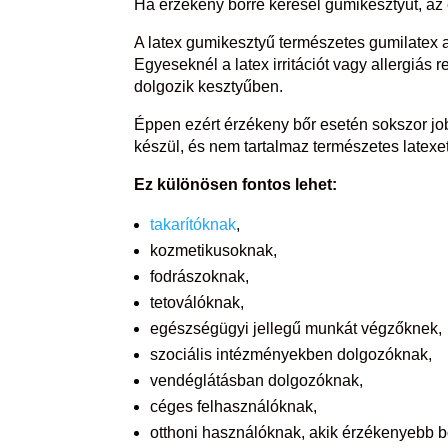
Ha érzékeny bőrre keresel gumikesztyűt, az
A latex gumikesztyű természetes gumilatex a
Egyeseknél a latex irritációt vagy allergiás 
dolgozik kesztyűben.
Éppen ezért érzékeny bőr esetén sokszor job
készül, és nem tartalmaz természetes latexet
Ez különösen fontos lehet:
takarítóknak
,
kozmetikusoknak,
fodrászoknak,
tetoválóknak,
egészségügyi jellegű munkát végzőknek,
szociális intézményekben dolgozóknak,
vendéglátásban dolgozóknak,
céges felhasználóknak,
otthoni használóknak, akik érzékenyebb b