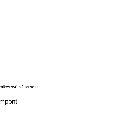
mikesztyűt választasz.
empont