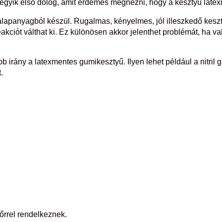
 egyik első dolog, amit érdemes megnézni, hogy a kesztyű late
lapanyagból készül. Rugalmas, kényelmes, jól illeszkedő keszt
reakciót válthat ki. Ez különösen akkor jelenthet problémát, ha 
b irány a latexmentes gumikesztyű. Ilyen lehet például a nitril
.
őrrel rendelkeznek.