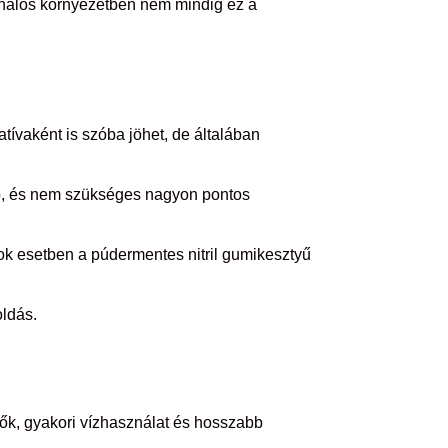
sználós környezetben nem mindig ez a
tívaként is szóba jöhet, de általában
 szó, és nem szükséges nagyon pontos
sok esetben a púdermentes nitril gumikesztyű
oldás.
ítők, gyakori vízhasználat és hosszabb