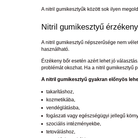
A nitril gumikesztyűk között sok ilyen megol
Nitril gumikesztyű érzékeny 
A nitril gumikesztyű népszerűsége nem véle
használható.
Érzékeny bőr esetén azért lehet jó választá
problémát okozhat. Ha a nitril gumikesztyű 
A nitril gumikesztyű gyakran előnyös lehe
takarításhoz,
kozmetikába,
vendéglátásba,
fogászati vagy egészségügyi jellegű körn
szociális intézményekbe,
tetováláshoz,