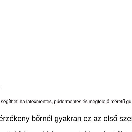
.
at segíthet, ha latexmentes, púdermentes és megfelelő méretű gu
érzékeny bőrnél gyakran ez az első sz