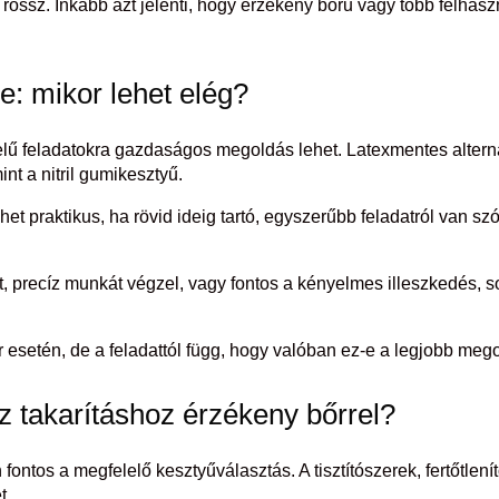
ű rossz. Inkább azt jelenti, hogy érzékeny bőrű vagy több felha
e: mikor lehet elég?
elű feladatokra gazdaságos megoldás lehet. Latexmentes alterna
nt a nitril gumikesztyű.
het praktikus, ha rövid ideig tartó, egyszerűbb feladatról van
t, precíz munkát végzel, vagy fontos a kényelmes illeszkedés, 
r esetén, de a feladattól függ, hogy valóban ez-e a legjobb meg
z takarításhoz érzékeny bőrrel?
ontos a megfelelő kesztyűválasztás. A tisztítószerek, fertőtlen
t.