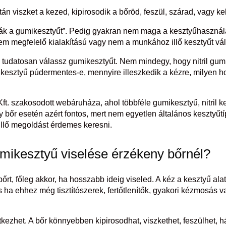
után viszket a kezed, kipirosodik a bőröd, feszül, szárad, vagy 
rják a gumikesztyűt”. Pedig gyakran nem maga a kesztyűhaszná
m megfelelő kialakítású vagy nem a munkához illő kesztyűt vál
tudatosan válassz gumikesztyűt. Nem mindegy, hogy nitril gumik
kesztyű púdermentes-e, mennyire illeszkedik a kézre, milyen h
ft. szakosodott webáruháza, ahol többféle gumikesztyű, nitril 
y bőr esetén azért fontos, mert nem egyetlen általános kesztyű
 illő megoldást érdemes keresni.
umikesztyű viselése érzékeny bőrnél?
őrt, főleg akkor, ha hosszabb ideig viseled. A kéz a kesztyű al
a ehhez még tisztítószerek, fertőtlenítők, gyakori kézmosás vag
kezhet. A bőr könnyebben kipirosodhat, viszkethet, feszülhet, 