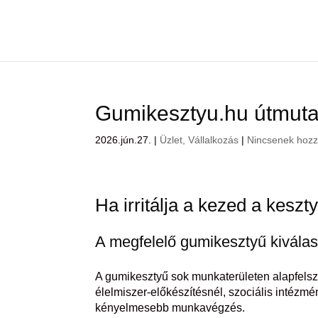
Gumikesztyu.hu útmutat
2026.jún.27.
|
Üzlet, Vállalkozás
|
Nincsenek hozz
Ha irritálja a kezed a keszt
A megfelelő gumikesztyű kiválas
A gumikesztyű sok munkaterületen alapfelsz
élelmiszer-előkészítésnél, szociális intézmé
kényelmesebb munkavégzés.