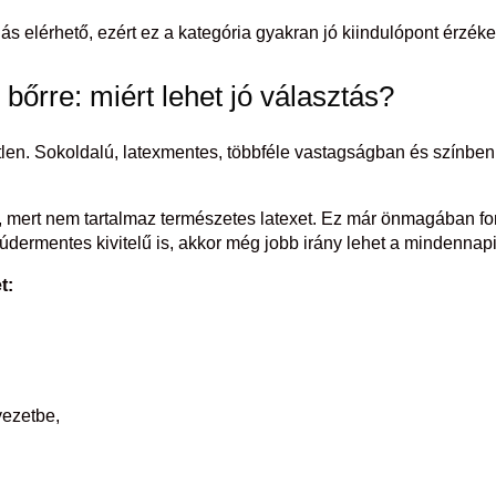
dás elérhető, ezért ez a kategória gyakran jó kiindulópont érzé
bőrre: miért lehet jó választás?
tlen. Sokoldalú, latexmentes, többféle vastagságban és színbe
s, mert nem tartalmaz természetes latexet. Ez már önmagában fo
púdermentes kivitelű is, akkor még jobb irány lehet a mindennap
t:
yezetbe,