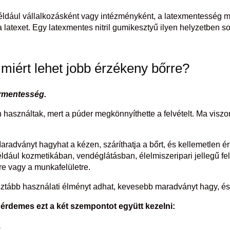
ldául vállalkozásként vagy intézményként, a latexmentesség m
latexet. Egy latexmentes nitril gumikesztyű ilyen helyzetben 
iért lehet jobb érzékeny bőrre?
rmentesség.
 használtak, mert a púder megkönnyíthette a felvételt. Ma visz
aradványt hagyhat a kézen, száríthatja a bőrt, és kellemetlen 
dául kozmetikában, vendéglátásban, élelmiszeripari jellegű f
e vagy a munkafelületre.
ztább használati élményt adhat, kevesebb maradványt hagy, és 
 érdemes ezt a két szempontot együtt kezelni:
.