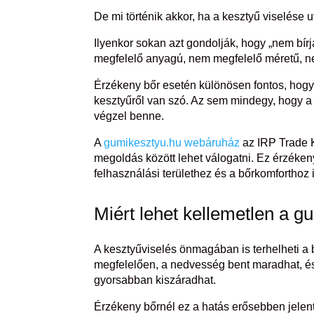
De mi történik akkor, ha a kesztyű viselése 
Ilyenkor sokan azt gondolják, hogy „nem bí
megfelelő anyagú, nem megfelelő méretű, ne
Érzékeny bőr esetén különösen fontos, hogy 
kesztyűről van szó. Az sem mindegy, hogy a 
végzel benne.
A
gumikesztyu.hu webáruház
az IRP Trade K
megoldás között lehet válogatni. Ez érzéken
felhasználási területhez és a bőrkomforthoz
Miért lehet kellemetlen a g
A kesztyűviselés önmagában is terhelheti a b
megfelelően, a nedvesség bent maradhat, és h
gyorsabban kiszáradhat.
Érzékeny bőrnél ez a hatás erősebben jelent