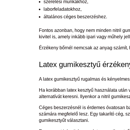
szerelési munkákhoz,
laborfeladatokhoz,
általános céges beszerzéshez.
Fontos azonban, hogy nem minden nitril gu
kivitel is, amely inkább ipari vagy műhely je
Érzékeny bőrnél nemcsak az anyag számít, h
Latex gumikesztyű érzéken
A latex gumikesztyű rugalmas és kényelmes l
Ha korábban latex kesztyű használata után vi
alternatívát keresni. Ilyenkor a nitril gumike
Céges beszerzésnél is érdemes óvatosan bán
számára megfelelő lesz. Egy takarító cég, 
gumikesztyűt választani.