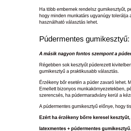
Ha több embernek rendelsz gumikesztyűt, pé
hogy minden munkatárs ugyanúgy tolerálja a 
használható választás lehet.
Púdermentes gumikesztyű: m
A másik nagyon fontos szempont a púde
Régebben sok kesztyűt púderezett kivitelben
gumikesztyű a praktikusabb választás.
Érzékeny bőr esetén a púder zavaró lehet. M
Emellett bizonyos munkakörnyezetekben, pél
szerencsés, ha púdermaradvány kerül a kézr
A púdermentes gumikesztyű előnye, hogy tis
Ezért ha érzékeny bőrre keresel kesztyűt,
latexmentes + púdermentes gumikesztyű