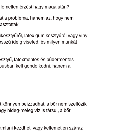
kellemetlen érzést hagy maga után?
lat a probléma, hanem az, hogy nem
asztottak.
esztyűről, latex gumikesztyűről vagy vinyl
osszú ideig viseled, és milyen munkát
kesztyű, latexmentes és púdermentes
típusban kell gondolkodni, hanem a
att könnyen beizzadhat, a bőr nem szellőzik
y hideg-meleg víz is társul, a bőr
hámlani kezdhet, vagy kellemetlen száraz