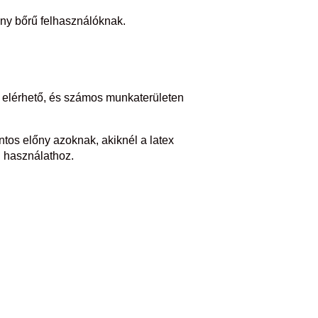
keny bőrű felhasználóknak.
n elérhető, és számos munkaterületen
ntos előny azoknak, akiknél a latex
i használathoz.