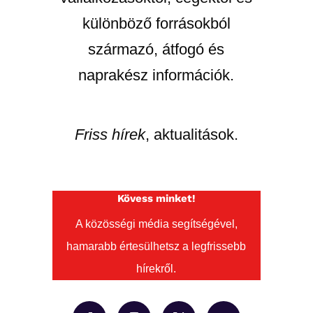
különböző forrásokból
származó, átfogó és
naprakész információk.
Friss hírek
, aktualitások.
Kövess minket!
A közösségi média segítségével,
hamarabb értesülhetsz a legfrissebb
hírekről.