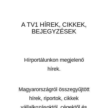
A TV1 HÍREK, CIKKEK,
BEJEGYZÉSEK
Hírportálunkon megjelenő
hírek.
Magyarországról összegyűjtött
hírek, riportok, cikkek
vállalkozásoktól, cégektől és