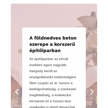
A földnedves beton
szerepe a korszerű
építőiparban
Az építőiparban az elmúlt
években egyre nagyobb
hangsúly került az
anyagválasztás tudatosságára
Nem csupán az ár, hanem a
bedolgozhatóság, a szerkezeti
megfelelőség, a kivitelezési
környezet és a hosszú távú
viselkedés is döntő tényezővé