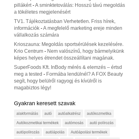
pillákért
-
A sminktetoválás: Hosszú távú megoldás
a tökéletes megjelenésért
TV1. Tájékoztatásban Verhetetlen. Friss hírek,
információk
-
A megfelelő marketing ereje minden
vállalkozás számára
Krioszauna: Megoldás sportsérülések kezelésére.
Krio Centrum
-
Nem valószínű, hogy bármelyikünk
képes helyes étrendet összeállítani magának.
SuperFoods Kft. InBody mérés & elemzés – értsd
meg a tested
-
Formába lendülnél? A FOX Beauty
segít, hogy belülről ragyogj és kívülről is
magabiztos légy!
Gyakran keresett szavak
alakformálás
autó
autóalkatrész
autókozmetika
Autókozmetikai termékek
autómosás
autó polírozás
autópolírozás
autóápolás
Autóápolási termékek