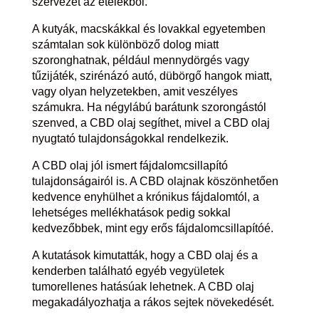
szervezet az ételekből.
A kutyák, macskákkal és lovakkal egyetemben
számtalan sok különböző dolog miatt
szoronghatnak, például mennydörgés vagy
tűzijáték, szirénázó autó, dübörgő hangok miatt,
vagy olyan helyzetekben, amit veszélyes
számukra. Ha négylábú barátunk szorongástól
szenved, a CBD olaj segíthet, mivel a CBD olaj
nyugtató tulajdonságokkal rendelkezik.
A CBD olaj jól ismert fájdalomcsillapító
tulajdonságairól is. A CBD olajnak köszönhetően
kedvence enyhülhet a krónikus fájdalomtól, a
lehetséges mellékhatások pedig sokkal
kedvezőbbek, mint egy erős fájdalomcsillapítóé.
A kutatások kimutatták, hogy a CBD olaj és a
kenderben található egyéb vegyületek
tumorellenes hatásúak lehetnek. A CBD olaj
megakadályozhatja a rákos sejtek növekedését.