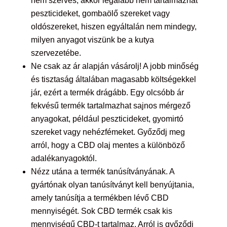
nem szerves, akkor legalább nem tartalmazhat
peszticideket, gombaölő szereket vagy
oldószereket, hiszen egyáltalán nem mindegy,
milyen anyagot viszünk be a kutya
szervezetébe.
Ne csak az ár alapján vásárolj! A jobb minőség
és tisztaság általában magasabb költségekkel
jár, ezért a termék drágább. Egy olcsóbb ár
fekvésű termék tartalmazhat sajnos mérgező
anyagokat, például peszticideket, gyomirtó
szereket vagy nehézfémeket. Győződj meg
arról, hogy a CBD olaj mentes a különböző
adalékanyagoktól.
Nézz utána a termék tanúsítványának. A
gyártónak olyan tanúsítványt kell benyújtania,
amely tanúsítja a termékben lévő CBD
mennyiségét. Sok CBD termék csak kis
mennyiségű CBD-t tartalmaz. Arról is győződj