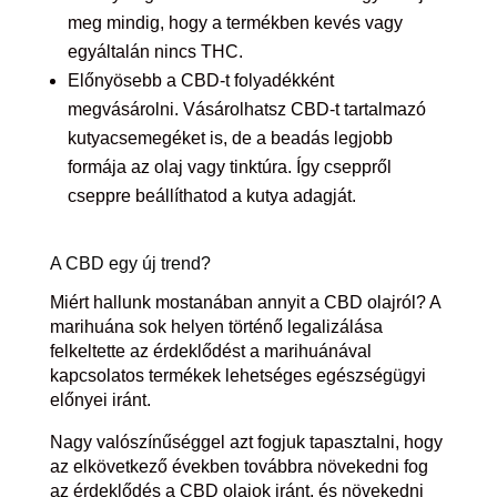
meg mindig, hogy a termékben kevés vagy
egyáltalán nincs THC.
Előnyösebb a CBD-t folyadékként
megvásárolni. Vásárolhatsz CBD-t tartalmazó
kutyacsemegéket is, de a beadás legjobb
formája az olaj vagy tinktúra. Így cseppről
cseppre beállíthatod a kutya adagját.
A CBD egy új trend?
Miért hallunk mostanában annyit a CBD olajról? A
marihuána sok helyen történő legalizálása
felkeltette az érdeklődést a marihuánával
kapcsolatos termékek lehetséges egészségügyi
előnyei iránt.
Nagy valószínűséggel azt fogjuk tapasztalni, hogy
az elkövetkező években továbbra növekedni fog
az érdeklődés a CBD olajok iránt, és növekedni