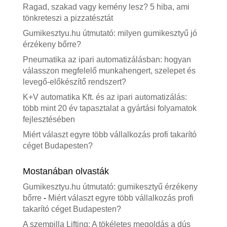
Ragad, szakad vagy kemény lesz? 5 hiba, ami
tönkreteszi a pizzatésztát
Gumikesztyu.hu útmutató: milyen gumikesztyű jó
érzékeny bőrre?
Pneumatika az ipari automatizálásban: hogyan
válasszon megfelelő munkahengert, szelepet és
levegő-előkészítő rendszert?
K+V automatika Kft. és az ipari automatizálás:
több mint 20 év tapasztalat a gyártási folyamatok
fejlesztésében
Miért választ egyre több vállalkozás profi takarító
céget Budapesten?
Mostanában olvasták
Gumikesztyu.hu útmutató: gumikesztyű érzékeny
bőrre
-
Miért választ egyre több vállalkozás profi
takarító céget Budapesten?
A szempilla Lifting: A tökéletes megoldás a dús