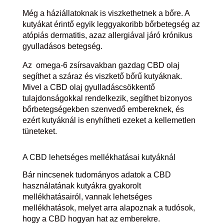
Még a háziállatoknak is viszkethetnek a bőre. A
kutyákat érintő egyik leggyakoribb bőrbetegség az
atópiás dermatitis, azaz allergiával járó krónikus
gyulladásos betegség.
Az omega-6 zsírsavakban gazdag CBD olaj
segíthet a száraz és viszkető bőrű kutyáknak.
Mivel a CBD olaj gyulladáscsökkentő
tulajdonságokkal rendelkezik, segíthet bizonyos
bőrbetegségekben szenvedő embereknek, és
ezért kutyáknál is enyhítheti ezeket a kellemetlen
tüneteket.
A CBD lehetséges mellékhatásai kutyáknál
Bár nincsenek tudományos adatok a CBD
használatának kutyákra gyakorolt
mellékhatásairól, vannak lehetséges
mellékhatások, melyet arra alapoznak a tudósok,
hogy a CBD hogyan hat az emberekre.