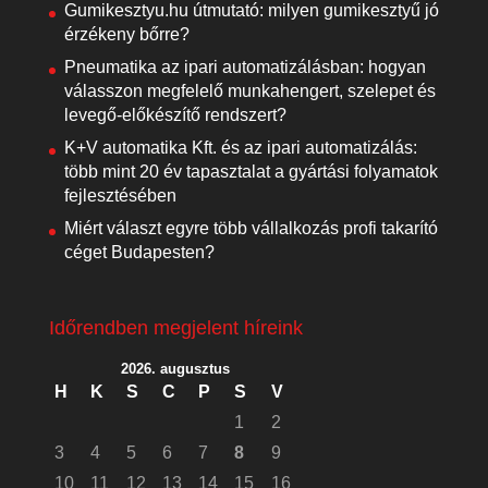
Gumikesztyu.hu útmutató: milyen gumikesztyű jó
érzékeny bőrre?
Pneumatika az ipari automatizálásban: hogyan
válasszon megfelelő munkahengert, szelepet és
levegő-előkészítő rendszert?
K+V automatika Kft. és az ipari automatizálás:
több mint 20 év tapasztalat a gyártási folyamatok
fejlesztésében
Miért választ egyre több vállalkozás profi takarító
céget Budapesten?
Időrendben megjelent híreink
2026. augusztus
H
K
S
C
P
S
V
1
2
3
4
5
6
7
8
9
10
11
12
13
14
15
16