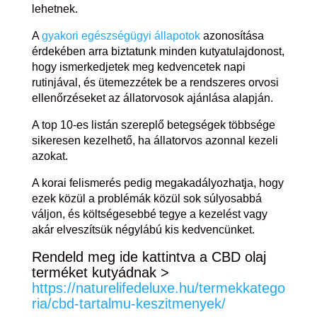
lehetnek.
A
gyakori egészségügyi állapotok
azonosítása
érdekében arra biztatunk minden kutyatulajdonost,
hogy ismerkedjetek meg kedvencetek napi
rutinjával, és ütemezzétek be a rendszeres orvosi
ellenőrzéseket az állatorvosok ajánlása alapján.
A top 10-es listán szereplő betegségek többsége
sikeresen kezelhető, ha állatorvos azonnal kezeli
azokat.
A korai felismerés pedig megakadályozhatja, hogy
ezek közül a problémák közül sok súlyosabbá
váljon, és költségesebbé tegye a kezelést vagy
akár elveszítsük négylábú kis kedvencünket.
Rendeld meg ide kattintva a CBD olaj
terméket kutyádnak >
https://naturelifedeluxe.hu/termekkatego
ria/cbd-tartalmu-keszitmenyek/