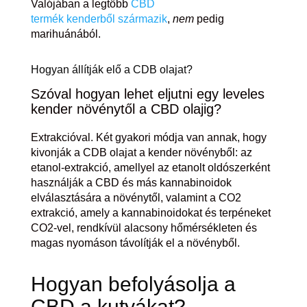
Valójában a legtöbb
CBD
termék kenderből származik
,
nem
pedig
marihuánából.
Hogyan állítják elő a CDB olajat?
Szóval hogyan lehet eljutni egy leveles
kender növénytől a CBD olajig?
Extrakcióval. Két gyakori módja van annak, hogy
kivonják a CDB olajat a kender növényből: az
etanol-extrakció, amellyel az etanolt oldószerként
használják a CBD és más kannabinoidok
elválasztására a növénytől, valamint a CO2
extrakció, amely a kannabinoidokat és terpéneket
CO2-vel, rendkívül alacsony hőmérsékleten és
magas nyomáson távolítják el a növényből.
Hogyan
befolyásolja a
CBD a kutyákat
?