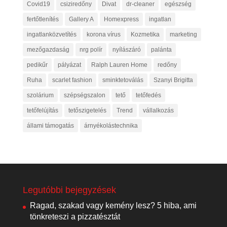
Covid19
csiziredőny
Divat
dr-cleaner
egészség
fertőtlenítés
Gallery A
Homexpress
ingatlan
ingatlanközvetítés
korona vírus
Kozmetika
marketing
mezőgazdaság
nrg polír
nyílászáró
palánta
pedikűr
pályázat
Ralph Lauren Home
redőny
Ruha
scarlet fashion
sminktetoválás
Szanyi Brigitta
szolárium
szépségszalon
tető
tetőfedés
tetőfelújítás
tetőszigetelés
Trend
vállalkozás
állami támogatás
árnyékolástechnika
Legutóbbi bejegyzések
Ragad, szakad vagy kemény lesz? 5 hiba, ami
tönkreteszi a pizzatésztát