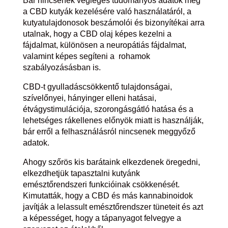
Bár nincsenek végleges tudományos adatok még
a CBD kutyák kezelésére való használatáról, a
kutyatulajdonosok beszámolói és bizonyítékai arra
utalnak, hogy a CBD olaj képes kezelni a
fájdalmat, különösen a neuropátiás fájdalmat,
valamint képes segíteni a
rohamok
szabályozásásban is.
CBD-t gyulladáscsökkentő tulajdonságai,
szívelőnyei, hányinger elleni hatásai,
étvágystimulációja, szorongásgátló hatása és a
lehetséges rákellenes előnyök miatt is használják,
bár erről a felhasználásról nincsenek meggyőző
adatok.
Ahogy szőrös kis barátaink elkezdenek öregedni,
elkezdhetjük tapasztalni kutyánk
emésztőrendszeri funkcióinak csökkenését.
Kimutatták, hogy a CBD és más kannabinoidok
javítják a lelassult emésztőrendszer tüneteit és azt
a képességet, hogy a tápanyagot felvegye a