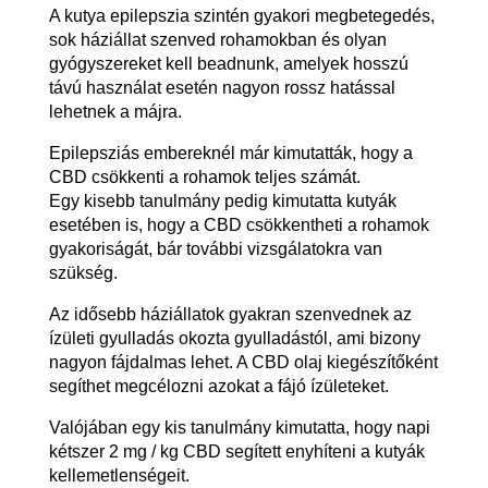
A kutya epilepszia szintén gyakori megbetegedés,
sok háziállat szenved rohamokban és olyan
gyógyszereket kell beadnunk, amelyek hosszú
távú használat esetén nagyon rossz hatással
lehetnek a májra.
Epilepsziás embereknél már kimutatták, hogy a
CBD csökkenti a rohamok teljes számát.
Egy kisebb tanulmány pedig kimutatta kutyák
esetében is, hogy a CBD csökkentheti a rohamok
gyakoriságát, bár további vizsgálatokra van
szükség.
Az idősebb háziállatok gyakran szenvednek az
ízületi gyulladás okozta gyulladástól, ami bizony
nagyon fájdalmas lehet. A CBD olaj kiegészítőként
segíthet megcélozni azokat a fájó ízületeket.
Valójában egy kis tanulmány kimutatta, hogy napi
kétszer 2 mg / kg CBD segített enyhíteni a kutyák
kellemetlenségeit.