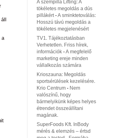
A szempilla Lifting: A
r
tökéletes megoldás a dús
pillákért
-
A sminktetoválás:
 áll
Hosszú távú megoldás a
tökéletes megjelenésért
, a
TV1. Tájékoztatásban
Verhetetlen. Friss hírek,
információk
-
A megfelelő
marketing ereje minden
vállalkozás számára
Krioszauna: Megoldás
sportsérülések kezelésére.
Krio Centrum
-
Nem
valószínű, hogy
bármelyikünk képes helyes
étrendet összeállítani
magának.
it
SuperFoods Kft. InBody
mérés & elemzés – értsd
meg a tested
-
Formába