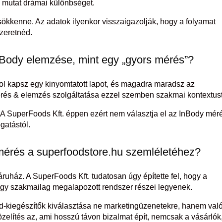
m mutat drámai különbséget.
sökkenne. Az adatok ilyenkor visszaigazolják, hogy a folyamat
zeretnéd.
Body elemzése, mint egy „gyors mérés”?
ol kapsz egy kinyomtatott lapot, és magadra maradsz az
rés & elemzés szolgáltatása ezzel szemben szakmai kontextust
 SuperFoods Kft. éppen ezért nem választja el az InBody méré
gatástól.
érés a superfoodstore.hu szemléletéhez?
uház. A SuperFoods Kft. tudatosan úgy építette fel, hogy a
y szakmailag megalapozott rendszer részei legyenek.
d-kiegészítők kiválasztása ne marketingüzenetekre, hanem val
zelítés az, ami hosszú távon bizalmat épít, nemcsak a vásárlók