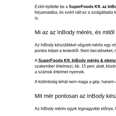
Ezért építette be a
SuperFoods Kft. az InB
folyamatába, és ezért vált ez a szolgáltatá
is.
Mi az az InBody mérés, és mitől
Az InBody készülékkel végzett mérés egy oly
pontos képet a testedről. Nem becsléseket,
A
SuperFoods Kft. InBody mérés & elemzé
szakember értelmezi, kb. 15 perc alatt, köz
a számok értelmet nyernek.
A különbség tehát nem maga a gép, hanem 
Mit mér pontosan az InBody kés
Az InBody mérés egyik legnagyobb előnye, h