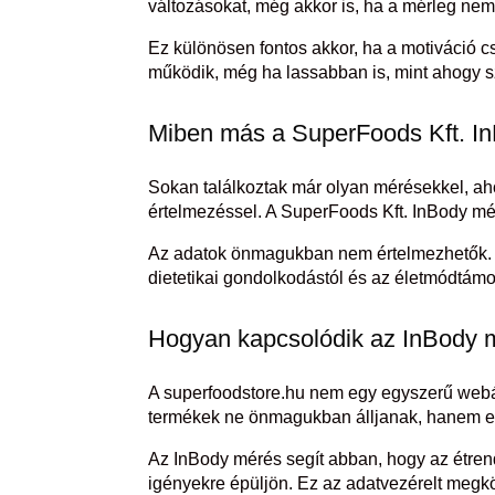
változásokat, még akkor is, ha a mérleg ne
Ez különösen fontos akkor, ha a motiváció c
működik, még ha lassabban is, mint ahogy s
Miben más a SuperFoods Kft. In
Sokan találkoztak már olyan mérésekkel, ah
értelmezéssel. A SuperFoods Kft. InBody mé
Az adatok önmagukban nem értelmezhetők. A
dietetikai gondolkodástól és az életmódtámo
Hogyan kapcsolódik az InBody m
A superfoodstore.hu nem egy egyszerű webár
termékek ne önmagukban álljanak, hanem eg
Az InBody mérés segít abban, hogy az étren
igényekre épüljön. Ez az adatvezérelt megkö