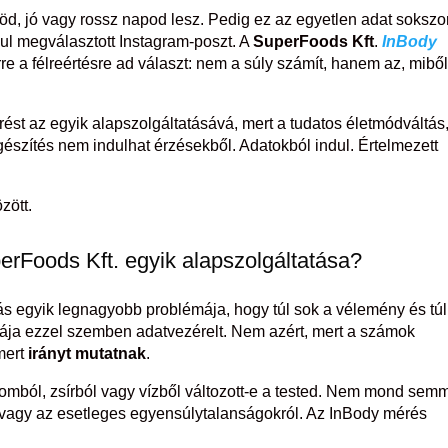
töd, jó vagy rossz napod lesz. Pedig ez az egyetlen adat sokszo
ul megválasztott Instagram-poszt. A
SuperFoods Kft
.
InBody
e a félreértésre ad választ: nem a súly számít, hanem az, miből
rést az egyik alapszolgáltatásává, mert a tudatos életmódváltás
egészítés nem indulhat érzésekből. Adatokból indul. Értelmezett
zött.
erFoods Kft. egyik alapszolgáltatása?
s egyik legnagyobb problémája, hogy túl sok a vélemény és túl
fiája ezzel szemben adatvezérelt. Nem azért, mert a számok
mert
irányt mutatnak
.
omból, zsírból vagy vízből változott-e a tested. Nem mond semm
l vagy az esetleges egyensúlytalanságokról. Az InBody mérés