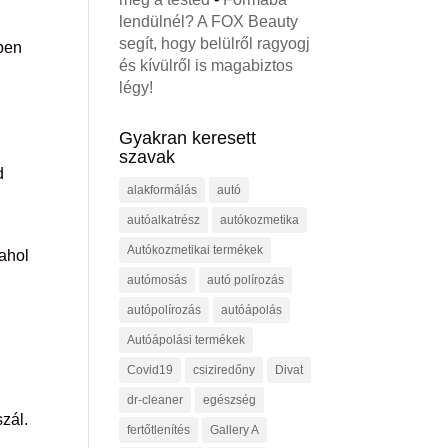
lendülnél? A FOX Beauty
segít, hogy belülről ragyogj
rben
és kívülről is magabiztos
légy!
Gyakran keresett
szavak
d
alakformálás
autó
autóalkatrész
autókozmetika
Autókozmetikai termékek
 ahol
autómosás
autó polírozás
autópolírozás
autóápolás
Autóápolási termékek
Covid19
csiziredőny
Divat
dr-cleaner
egészség
zál.
fertőtlenítés
Gallery A