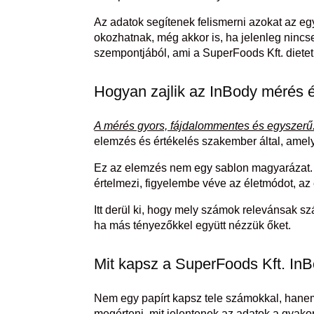
Az adatok segítenek felismerni azokat az e
okozhatnak, még akkor is, ha jelenleg ninc
szempontjából, ami a SuperFoods Kft. dieteti
Hogyan zajlik az InBody mérés 
A mérés gyors, fájdalommentes és egyszerű
elemzés és értékelés szakember által, amely 
Ez az elemzés nem egy sablon magyarázat.
értelmezi, figyelembe véve az életmódot, az 
Itt derül ki, hogy mely számok relevánsak s
ha más tényezőkkel együtt nézzük őket.
Mit kapsz a SuperFoods Kft. In
Nem egy papírt kapsz tele számokkal, han
megérteni, mit jelentenek az adatok a gyako