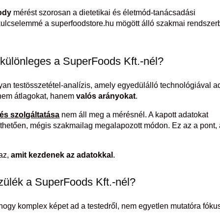
ody
mérést szorosan a dietetikai és életmód-tanácsadási
s kulcselemmé a superfoodstore.hu mögött álló szakmai rendsze
 különleges a SuperFoods Kft.-nél?
an testösszetétel-analízis, amely egyedülálló technológiával a
 nem átlagokat, hanem
valós arányokat
.
s szolgáltatása
nem áll meg a mérésnél. A kapott adatokat
érthetően, mégis szakmailag megalapozott módon. Ez az a pont,
az,
amit kezdenek az adatokkal
.
zülék a SuperFoods Kft.-nél?
ogy komplex képet ad a testedről, nem egyetlen mutatóra fókus