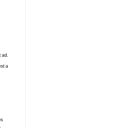
 ad.
st a
ós
,