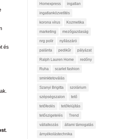
Homexpress
ingatlan
e
ingatlanközvetítés
korona vírus
Kozmetika
an
marketing
mezőgazdaság
nrg polír
nyílászáró
t és
palánta
pedikűr
pályázat
Ralph Lauren Home
redőny
Ruha
scarlet fashion
sminktetoválás
Szanyi Brigitta
szolárium
nak.
szépségszalon
tető
tetőfedés
tetőfelújítás
tetőszigetelés
Trend
vállalkozás
állami támogatás
ost
.
árnyékolástechnika