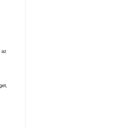
 az
get,