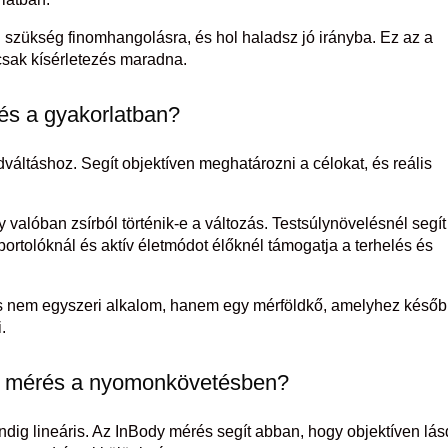
n szükség finomhangolásra, és hol haladsz jó irányba. Ez az a
sak kísérletezés maradna.
és a gyakorlatban?
váltáshoz. Segít objektíven meghatározni a célokat, és reális
valóban zsírból történik-e a változás. Testsúlynövelésnél segít
rtolóknál és aktív életmódot élőknél támogatja a terhelés és
s nem egyszeri alkalom, hanem egy mérföldkő, amelyhez késő
.
dy mérés a nyomonkövetésben?
dig lineáris. Az InBody mérés segít abban, hogy objektíven lás