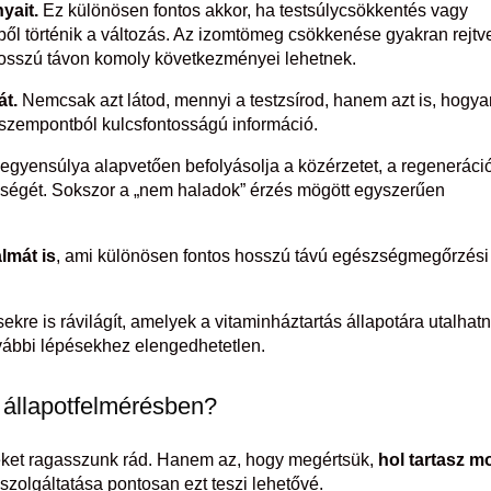
yait.
Ez különösen fontos akkor, ha testsúlycsökkentés vagy
ből történik a változás. Az izomtömeg csökkenése gyakran rejtv
sszú távon komoly következményei lehetnek.
át.
Nemcsak azt látod, mennyi a testzsírod, hanem azt is, hogy
 szempontból kulcsfontosságú információ.
 egyensúlya alapvetően befolyásolja a közérzetet, a regeneráció
ségét. Sokszor a „nem haladok” érzés mögött egyszerűen
lmát is
, ami különösen fontos hosszú távú egészségmegőrzési
re is rávilágít, amelyek a vitaminháztartás állapotára utalhat
ovábbi lépésekhez elengedhetetlen.
 állapotfelmérésben?
kéket ragasszunk rád. Hanem az, hogy megértsük,
hol tartasz m
zolgáltatása pontosan ezt teszi lehetővé.