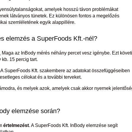
gyensúlytalanságokat, amelyek hosszú távon problémákat
senek látványos tünetek. Ez különösen fontos a megelőzés
kai szemléletének egyik alappillére.
és elemzés a SuperFoods Kft.-nél?
.
Maga az InBody mérés néhány percet vesz igénybe. Ezt követi
kb. 15 percig tart.
 A SuperFoods Kft. szakembere az adatokat összefüggéseiben
esetleges célokat és a további terveket.
zámodra, és melyek azok, amelyek csak akkor nyernek jelentősé
Body elemzése során?
em
értelmezést
. A SuperFoods Kft. InBody elemzése segít
rlatban.