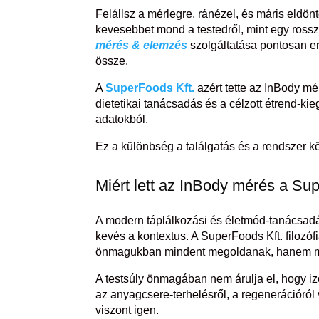
Felállsz a mérlegre, ránézel, és máris eldön
kevesebbet mond a testedről, mint egy rossz
mérés & elemzés
szolgáltatása pontosan err
össze.
A
SuperFoods Kft.
azért tette az InBody mé
dietetikai tanácsadás és a célzott étrend-ki
adatokból.
Ez a különbség a találgatás és a rendszer kö
Miért lett az InBody mérés a Sup
A modern táplálkozási és életmód-tanácsadá
kevés a kontextus. A SuperFoods Kft. filozó
önmagukban mindent megoldanak, hanem 
A testsúly önmagában nem árulja el, hogy iz
az anyagcsere-terhelésről, a regenerációró
viszont igen.