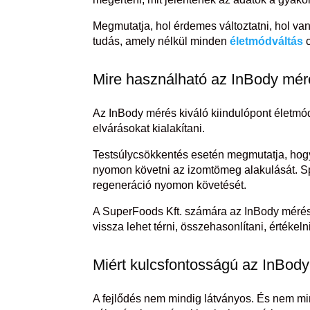
Megmutatja, hol érdemes változtatni, hol va
tudás, amely nélkül minden
életmódváltás
c
Mire használható az InBody mér
Az InBody mérés kiváló kiindulópont életmód
elvárásokat kialakítani.
Testsúlycsökkentés esetén megmutatja, hogy 
nyomon követni az izomtömeg alakulását. Spo
regeneráció nyomon követését.
A SuperFoods Kft. számára az InBody méré
vissza lehet térni, összehasonlítani, értékelni
Miért kulcsfontosságú az InBo
A fejlődés nem mindig látványos. És nem min