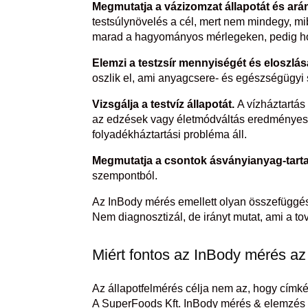
Megmutatja a vázizomzat állapotát és arán
testsúlynövelés a cél, mert nem mindegy, mi
marad a hagyományos mérlegeken, pedig ho
Elemzi a testzsír mennyiségét és eloszlás
oszlik el, ami anyagcsere- és egészségügyi
Vizsgálja a testvíz állapotát.
A vízháztartás
az edzések vagy életmódváltás eredményes
folyadékháztartási probléma áll.
Megmutatja a csontok ásványianyag-tarta
szempontból.
Az InBody mérés emellett olyan összefüggések
Nem diagnosztizál, de irányt mutat, ami a t
Miért fontos az InBody mérés az
Az állapotfelmérés célja nem az, hogy cím
A SuperFoods Kft. InBody mérés & elemzés s