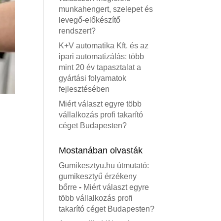
munkahengert, szelepet és
levegő-előkészítő
rendszert?
K+V automatika Kft. és az
ipari automatizálás: több
mint 20 év tapasztalat a
gyártási folyamatok
fejlesztésében
Miért választ egyre több
vállalkozás profi takarító
céget Budapesten?
Mostanában olvasták
Gumikesztyu.hu útmutató:
gumikesztyű érzékeny
bőrre
-
Miért választ egyre
több vállalkozás profi
takarító céget Budapesten?