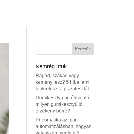
Nemrég írtuk
Ragad, szakad vagy
kemény lesz? 5 hiba, ami
tönkreteszi a pizzatésztát
Gumikesztyu.hu útmutató:
milyen gumikesztyű jó
érzékeny bőrre?
Pneumatika az ipari
automatizálásban: hogyan
válasszon megfelelő