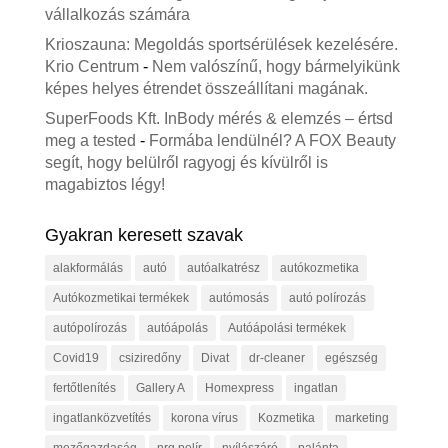
vállalkozás számára
Krioszauna: Megoldás sportsérülések kezelésére.
Krio Centrum
-
Nem valószínű, hogy bármelyikünk
képes helyes étrendet összeállítani magának.
SuperFoods Kft. InBody mérés & elemzés – értsd
meg a tested
-
Formába lendülnél? A FOX Beauty
segít, hogy belülről ragyogj és kívülről is
magabiztos légy!
Gyakran keresett szavak
alakformálás
autó
autóalkatrész
autókozmetika
Autókozmetikai termékek
autómosás
autó polírozás
autópolírozás
autóápolás
Autóápolási termékek
Covid19
csiziredőny
Divat
dr-cleaner
egészség
fertőtlenítés
Gallery A
Homexpress
ingatlan
ingatlanközvetítés
korona vírus
Kozmetika
marketing