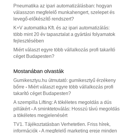
Pneumatika az ipari automatizálásban: hogyan
válasszon megfelelő munkahengert, szelepet és
levegő-előkészítő rendszert?
K+V automatika Kft. és az ipari automatizálás:
több mint 20 év tapasztalat a gyártási folyamatok
fejlesztésében
Miért választ egyre több vállalkozás profi takarító
céget Budapesten?
Mostanában olvasták
Gumikesztyu.hu útmutató: gumikesztyű érzékeny
bőrre
-
Miért választ egyre több vállalkozás profi
takarító céget Budapesten?
A szempilla Lifting: A tökéletes megoldás a dús
pillákért
-
A sminktetoválás: Hosszú távú megoldás
a tökéletes megjelenésért
TV1. Tájékoztatásban Verhetetlen. Friss hírek,
információk
-
A megfelelő marketing ereje minden