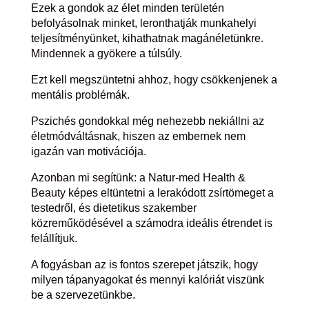
Ezek a gondok az élet minden területén
befolyásolnak minket, leronthatják munkahelyi
teljesítményünket, kihathatnak magánéletünkre.
Mindennek a gyökere a túlsúly.
Ezt kell megszüntetni ahhoz, hogy csökkenjenek a
mentális problémák.
Pszichés gondokkal még nehezebb nekiállni az
életmódváltásnak, hiszen az embernek nem
igazán van motivációja.
Azonban mi segítünk: a Natur-med Health &
Beauty képes eltüntetni a lerakódott zsírtömeget a
testedről, és dietetikus szakember
közreműködésével a számodra ideális étrendet is
felállítjuk.
A fogyásban az is fontos szerepet játszik, hogy
milyen tápanyagokat és mennyi kalóriát viszünk
be a szervezetünkbe.