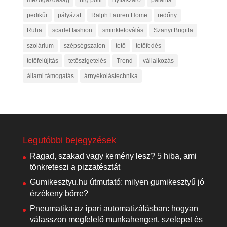
mezőgazdaság
nrg polír
nyílászáró
palánta
pedikűr
pályázat
Ralph Lauren Home
redőny
Ruha
scarlet fashion
sminktetoválás
Szanyi Brigitta
szolárium
szépségszalon
tető
tetőfedés
tetőfelújítás
tetőszigetelés
Trend
vállalkozás
állami támogatás
árnyékolástechnika
Legutóbbi bejegyzések
Ragad, szakad vagy kemény lesz? 5 hiba, ami
tönkreteszi a pizzatésztát
Gumikesztyu.hu útmutató: milyen gumikesztyű jó
érzékeny bőrre?
Pneumatika az ipari automatizálásban: hogyan
válasszon megfelelő munkahengert, szelepet és