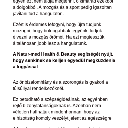
egyén ezt nem tudja megtenni, ő kimarad ezekből
a dolgokból. A mozgás és a sport pedig igazoltan
javítani tud a hangulaton.
Ezért is érdemes lefogyni, hogy újra tudjunk
mozogni, hogy boldogabbak legyünk, tudjuk
élvezni a mozgás örömét! Ha ezt megtesszük,
általánosan jobb lesz a hangulatunk.
A Natur-med Health & Beauty segítségét nyújt,
hogy senkinek se kelljen egyedül megküzdenie
a fogyással.
Az önbizalomhiány és a szorongás is gyakori a
túlsúllyal rendelkezőknél.
Ez betudható a szépségideálnak, az egyénben
rejlő bizonytalanságoknak is. Azonban nem
véletlen hallhatjuk mindenhonnan, hogy az
elhízottság komoly veszélyt jelent az egészségre.