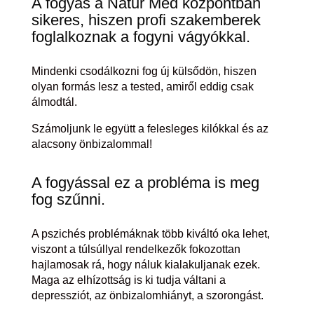
A fogyás a Natur Med központban
sikeres, hiszen profi szakemberek
foglalkoznak a fogyni vágyókkal.
Mindenki csodálkozni fog új külsődön, hiszen
olyan formás lesz a tested, amiről eddig csak
álmodtál.
Számoljunk le együtt a felesleges kilókkal és az
alacsony önbizalommal!
A fogyással ez a probléma is meg
fog szűnni.
A pszichés problémáknak több kiváltó oka lehet,
viszont a túlsúllyal rendelkezők fokozottan
hajlamosak rá, hogy náluk kialakuljanak ezek.
Maga az elhízottság is ki tudja váltani a
depressziót, az önbizalomhiányt, a szorongást.