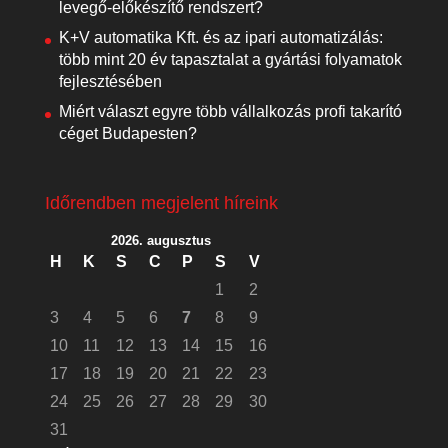
levegő-előkészítő rendszert?
K+V automatika Kft. és az ipari automatizálás:
több mint 20 év tapasztalat a gyártási folyamatok
fejlesztésében
Miért választ egyre több vállalkozás profi takarító
céget Budapesten?
Időrendben megjelent híreink
2026. augusztus
H
K
S
C
P
S
V
1
2
3
4
5
6
7
8
9
10
11
12
13
14
15
16
17
18
19
20
21
22
23
24
25
26
27
28
29
30
31