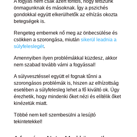
A fogyás nem csak azért fontos, hogy tetszünk
önmagunknak és másoknak. Így a pszichés
gondokkal együtt elkerülhetők az elhízás okozta
betegségek is.
Rengeteg embernek nő meg az önbecsülése és
csökken a szorongása, miután
sikerül leadnia a
súlyfeleslegét
.
Amennyiben ilyen problémákkal küzdesz, akkor
nem szabad tovább várni a fogyással!
A súlyvesztéssel együtt el fognak tűnni a
szorongásos problémák is, hiszen az elhízottság
esetében a súlyfelesleg lehet a fő kiváltó ok. Úgy
érezhetik, hogy mindenki őket nézi és elítélik őket
kinézetük miatt.
Többé nem kell szembesülni a lesújtó
tekintetekkel!