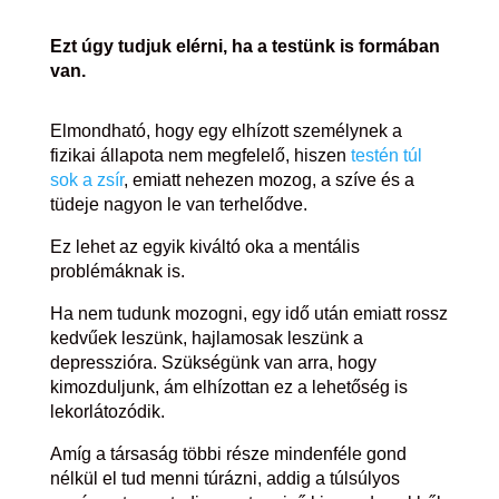
Ezt úgy tudjuk elérni, ha a testünk is formában
van.
Elmondható, hogy egy elhízott személynek a
fizikai állapota nem megfelelő, hiszen
testén túl
sok a zsír
, emiatt nehezen mozog, a szíve és a
tüdeje nagyon le van terhelődve.
Ez lehet az egyik kiváltó oka a mentális
problémáknak is.
Ha nem tudunk mozogni, egy idő után emiatt rossz
kedvűek leszünk, hajlamosak leszünk a
depresszióra. Szükségünk van arra, hogy
kimozduljunk, ám elhízottan ez a lehetőség is
lekorlátozódik.
Amíg a társaság többi része mindenféle gond
nélkül el tud menni túrázni, addig a túlsúlyos