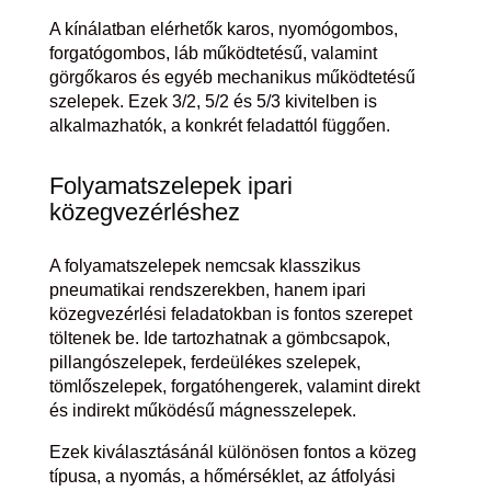
A kínálatban elérhetők karos, nyomógombos,
forgatógombos, láb működtetésű, valamint
görgőkaros és egyéb mechanikus működtetésű
szelepek. Ezek 3/2, 5/2 és 5/3 kivitelben is
alkalmazhatók, a konkrét feladattól függően.
Folyamatszelepek ipari
közegvezérléshez
A folyamatszelepek nemcsak klasszikus
pneumatikai rendszerekben, hanem ipari
közegvezérlési feladatokban is fontos szerepet
töltenek be. Ide tartozhatnak a gömbcsapok,
pillangószelepek, ferdeülékes szelepek,
tömlőszelepek, forgatóhengerek, valamint direkt
és indirekt működésű mágnesszelepek.
Ezek kiválasztásánál különösen fontos a közeg
típusa, a nyomás, a hőmérséklet, az átfolyási