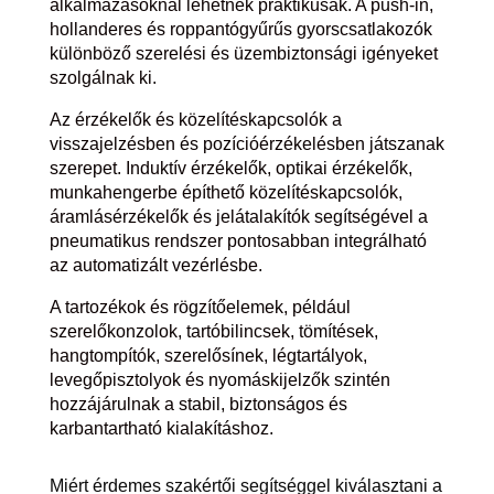
alkalmazásoknál lehetnek praktikusak. A push-in,
hollanderes és roppantógyűrűs gyorscsatlakozók
különböző szerelési és üzembiztonsági igényeket
szolgálnak ki.
Az érzékelők és közelítéskapcsolók a
visszajelzésben és pozícióérzékelésben játszanak
szerepet. Induktív érzékelők, optikai érzékelők,
munkahengerbe építhető közelítéskapcsolók,
áramlásérzékelők és jelátalakítók segítségével a
pneumatikus rendszer pontosabban integrálható
az automatizált vezérlésbe.
A tartozékok és rögzítőelemek, például
szerelőkonzolok, tartóbilincsek, tömítések,
hangtompítók, szerelősínek, légtartályok,
levegőpisztolyok és nyomáskijelzők szintén
hozzájárulnak a stabil, biztonságos és
karbantartható kialakításhoz.
Miért érdemes szakértői segítséggel kiválasztani a