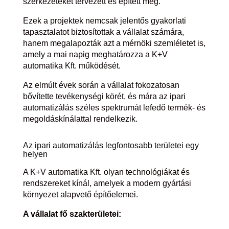
szerkezeteket tervezett és épített meg.
Ezek a projektek nemcsak jelentős gyakorlati
tapasztalatot biztosítottak a vállalat számára,
hanem megalapozták azt a mérnöki szemléletet is,
amely a mai napig meghatározza a K+V
automatika Kft. működését.
Az elmúlt évek során a vállalat fokozatosan
bővítette tevékenységi körét, és mára az ipari
automatizálás széles spektrumát lefedő termék- és
megoldáskínálattal rendelkezik.
Az ipari automatizálás legfontosabb területei egy
helyen
A K+V automatika Kft. olyan technológiákat és
rendszereket kínál, amelyek a modern gyártási
környezet alapvető építőelemei.
A vállalat fő szakterületei: