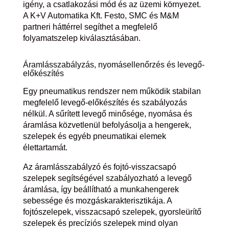
igény, a csatlakozási mód és az üzemi környezet.
A K+V Automatika Kft. Festo, SMC és M&M
partneri háttérrel segíthet a megfelelő
folyamatszelep kiválasztásában.
Áramlásszabályzás, nyomásellenőrzés és levegő-
előkészítés
Egy pneumatikus rendszer nem működik stabilan
megfelelő levegő-előkészítés és szabályozás
nélkül. A sűrített levegő minősége, nyomása és
áramlása közvetlenül befolyásolja a hengerek,
szelepek és egyéb pneumatikai elemek
élettartamát.
Az áramlásszabályzó és fojtó-visszacsapó
szelepek segítségével szabályozható a levegő
áramlása, így beállítható a munkahengerek
sebessége és mozgáskarakterisztikája. A
fojtószelepek, visszacsapó szelepek, gyorsleürítő
szelepek és precíziós szelepek mind olyan