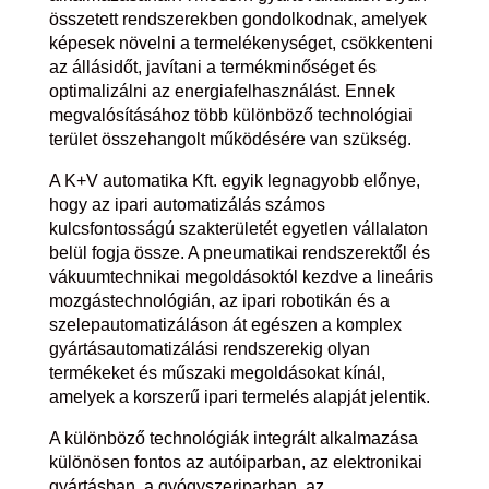
összetett rendszerekben gondolkodnak, amelyek
képesek növelni a termelékenységet, csökkenteni
az állásidőt, javítani a termékminőséget és
optimalizálni az energiafelhasználást. Ennek
megvalósításához több különböző technológiai
terület összehangolt működésére van szükség.
A K+V automatika Kft. egyik legnagyobb előnye,
hogy az ipari automatizálás számos
kulcsfontosságú szakterületét egyetlen vállalaton
belül fogja össze. A pneumatikai rendszerektől és
vákuumtechnikai megoldásoktól kezdve a lineáris
mozgástechnológián, az ipari robotikán és a
szelepautomatizáláson át egészen a komplex
gyártásautomatizálási rendszerekig olyan
termékeket és műszaki megoldásokat kínál,
amelyek a korszerű ipari termelés alapját jelentik.
A különböző technológiák integrált alkalmazása
különösen fontos az autóiparban, az elektronikai
gyártásban, a gyógyszeriparban, az