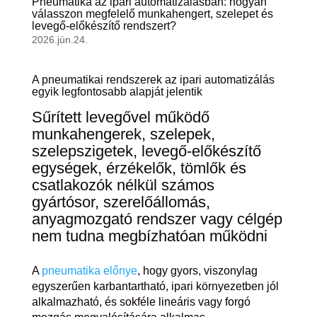
Pneumatika az ipari automatizálásban: hogyan
válasszon megfelelő munkahengert, szelepet és
levegő-előkészítő rendszert?
2026.jún.24.
A pneumatikai rendszerek az ipari automatizálás
egyik legfontosabb alapját jelentik
Sűrített levegővel működő
munkahengerek, szelepek,
szelepszigetek, levegő-előkészítő
egységek, érzékelők, tömlők és
csatlakozók nélkül számos
gyártósor, szerelőállomás,
anyagmozgató rendszer vagy célgép
nem tudna megbízhatóan működni
A
pneumatika előnye
, hogy gyors, viszonylag
egyszerűen karbantartható, ipari környezetben jól
alkalmazható, és sokféle lineáris vagy forgó