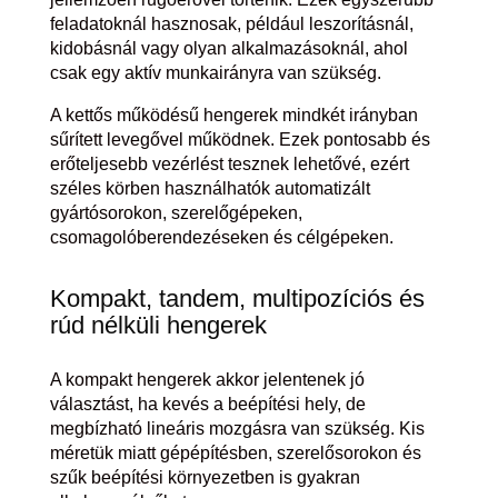
feladatoknál hasznosak, például leszorításnál,
kidobásnál vagy olyan alkalmazásoknál, ahol
csak egy aktív munkairányra van szükség.
A kettős működésű hengerek mindkét irányban
sűrített levegővel működnek. Ezek pontosabb és
erőteljesebb vezérlést tesznek lehetővé, ezért
széles körben használhatók automatizált
gyártósorokon, szerelőgépeken,
csomagolóberendezéseken és célgépeken.
Kompakt, tandem, multipozíciós és
rúd nélküli hengerek
A kompakt hengerek akkor jelentenek jó
választást, ha kevés a beépítési hely, de
megbízható lineáris mozgásra van szükség. Kis
méretük miatt gépépítésben, szerelősorokon és
szűk beépítési környezetben is gyakran