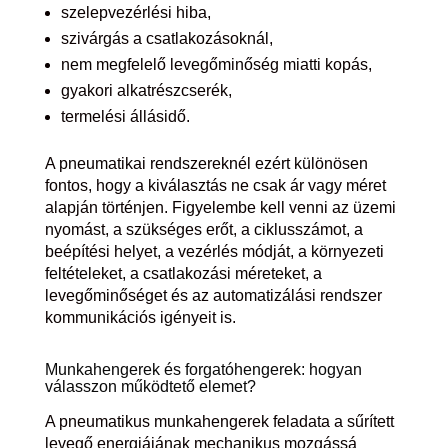
szelepvezérlési hiba,
szivárgás a csatlakozásoknál,
nem megfelelő levegőminőség miatti kopás,
gyakori alkatrészcserék,
termelési állásidő.
A pneumatikai rendszereknél ezért különösen
fontos, hogy a kiválasztás ne csak ár vagy méret
alapján történjen. Figyelembe kell venni az üzemi
nyomást, a szükséges erőt, a ciklusszámot, a
beépítési helyet, a vezérlés módját, a környezeti
feltételeket, a csatlakozási méreteket, a
levegőminőséget és az automatizálási rendszer
kommunikációs igényeit is.
Munkahengerek és forgatóhengerek: hogyan
válasszon működtető elemet?
A pneumatikus munkahengerek feladata a sűrített
levegő energiájának mechanikus mozgássá