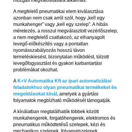
mozgás megvalósítására alkalmas.
A megfelelő pneumatikai elem kiválasztása
azonban nem csak arról szól, hogy „kell egy
munkahenger” vagy „kell egy szelep”. A hibás
méretezés, a rosszul megválasztott vezérlőszelep,
a nem megfelelő csatlakozó, az elhanyagolt
levegő-előkészítés vagy a pontatlan
nyomásszabályozás hosszú távon
termeléskiesést, bizonytalan működést, túlzott
levegőfogyasztást és gyakori karbantartási
problémákat okozhat.
A
K+V Automatika Kft az ipari automatizálási
feladatokhoz olyan pneumatikai termékeket és
megoldásokat kínál
, amelyek a gyártási
folyamatok megbízható működését támogatják.
A kínálatban megtalálhatók többek között
munkahengerek, forgatóhengerek, elektromos és
pneumatikus működtetésű szelepek, kézi és
mechanikus szelepek, folyamatszelepek,