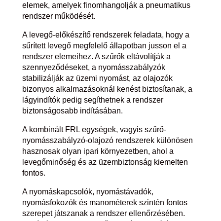
elemek, amelyek finomhangolják a pneumatikus
rendszer működését.
A levegő-előkészítő rendszerek feladata, hogy a
sűrített levegő megfelelő állapotban jusson el a
rendszer elemeihez. A szűrők eltávolítják a
szennyeződéseket, a nyomásszabályzók
stabilizálják az üzemi nyomást, az olajozók
bizonyos alkalmazásoknál kenést biztosítanak, a
lágyindítók pedig segíthetnek a rendszer
biztonságosabb indításában.
A kombinált FRL egységek, vagyis szűrő-
nyomásszabályzó-olajozó rendszerek különösen
hasznosak olyan ipari környezetben, ahol a
levegőminőség és az üzembiztonság kiemelten
fontos.
A nyomáskapcsolók, nyomástávadók,
nyomásfokozók és manométerek szintén fontos
szerepet játszanak a rendszer ellenőrzésében.