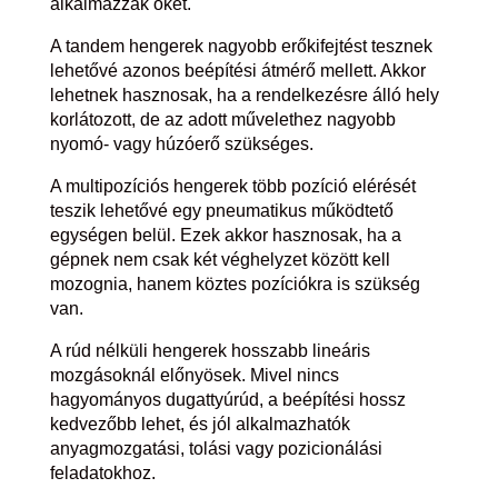
alkalmazzák őket.
A tandem hengerek nagyobb erőkifejtést tesznek
lehetővé azonos beépítési átmérő mellett. Akkor
lehetnek hasznosak, ha a rendelkezésre álló hely
korlátozott, de az adott művelethez nagyobb
nyomó- vagy húzóerő szükséges.
A multipozíciós hengerek több pozíció elérését
teszik lehetővé egy pneumatikus működtető
egységen belül. Ezek akkor hasznosak, ha a
gépnek nem csak két véghelyzet között kell
mozognia, hanem köztes pozíciókra is szükség
van.
A rúd nélküli hengerek hosszabb lineáris
mozgásoknál előnyösek. Mivel nincs
hagyományos dugattyúrúd, a beépítési hossz
kedvezőbb lehet, és jól alkalmazhatók
anyagmozgatási, tolási vagy pozicionálási
feladatokhoz.