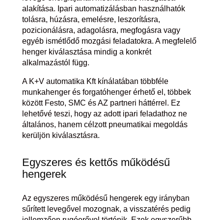
alakítása. Ipari automatizálásban használhatók
tolásra, húzásra, emelésre, leszorításra,
pozicionálásra, adagolásra, megfogásra vagy
egyéb ismétlődő mozgási feladatokra. A megfelelő
henger kiválasztása mindig a konkrét
alkalmazástól függ.
A K+V automatika Kft kínálatában többféle
munkahenger és forgatóhenger érhető el, többek
között Festo, SMC és AZ partneri háttérrel. Ez
lehetővé teszi, hogy az adott ipari feladathoz ne
általános, hanem célzott pneumatikai megoldás
kerüljön kiválasztásra.
Egyszeres és kettős működésű
hengerek
Az egyszeres működésű hengerek egy irányban
sűrített levegővel mozognak, a visszatérés pedig
jellemzően rugóerővel történik. Ezek egyszerűbb