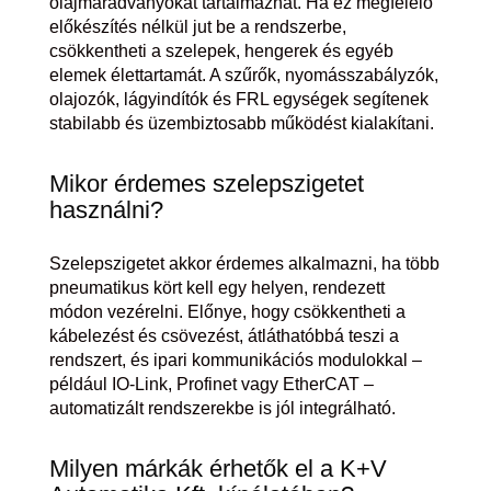
olajmaradványokat tartalmazhat. Ha ez megfelelő
előkészítés nélkül jut be a rendszerbe,
csökkentheti a szelepek, hengerek és egyéb
elemek élettartamát. A szűrők, nyomásszabályzók,
olajozók, lágyindítók és FRL egységek segítenek
stabilabb és üzembiztosabb működést kialakítani.
Mikor érdemes szelepszigetet
használni?
Szelepszigetet akkor érdemes alkalmazni, ha több
pneumatikus kört kell egy helyen, rendezett
módon vezérelni. Előnye, hogy csökkentheti a
kábelezést és csövezést, átláthatóbbá teszi a
rendszert, és ipari kommunikációs modulokkal –
például IO-Link, Profinet vagy EtherCAT –
automatizált rendszerekbe is jól integrálható.
Milyen márkák érhetők el a K+V