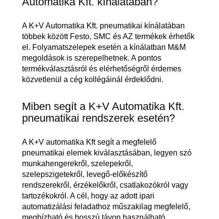
Automatika Kft. kínálatában?
A K+V Automatika Kft. pneumatikai kínálatában
többek között Festo, SMC és AZ termékek érhetők
el. Folyamatszelepek esetén a kínálatban M&M
megoldások is szerepelhetnek. A pontos
termékválasztásról és elérhetőségről érdemes
közvetlenül a cég kollégáinál érdeklődni.
Miben segít a K+V Automatika Kft.
pneumatikai rendszerek esetén?
A K+V automatika Kft segít a megfelelő
pneumatikai elemek kiválasztásában, legyen szó
munkahengerekről, szelepekről,
szelepszigetekről, levegő-előkészítő
rendszerekről, érzékelőkről, csatlakozókról vagy
tartozékokról. A cél, hogy az adott ipari
automatizálási feladathoz műszakilag megfelelő,
megbízható és hosszú távon használható