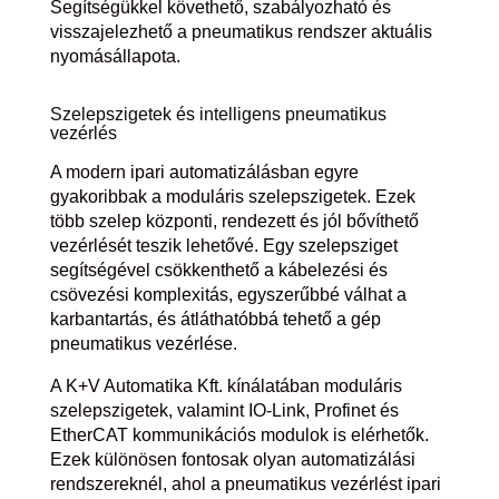
Segítségükkel követhető, szabályozható és
visszajelezhető a pneumatikus rendszer aktuális
nyomásállapota.
Szelepszigetek és intelligens pneumatikus
vezérlés
A modern ipari automatizálásban egyre
gyakoribbak a moduláris szelepszigetek. Ezek
több szelep központi, rendezett és jól bővíthető
vezérlését teszik lehetővé. Egy szelepsziget
segítségével csökkenthető a kábelezési és
csövezési komplexitás, egyszerűbbé válhat a
karbantartás, és átláthatóbbá tehető a gép
pneumatikus vezérlése.
A K+V Automatika Kft. kínálatában moduláris
szelepszigetek, valamint IO-Link, Profinet és
EtherCAT kommunikációs modulok is elérhetők.
Ezek különösen fontosak olyan automatizálási
rendszereknél, ahol a pneumatikus vezérlést ipari