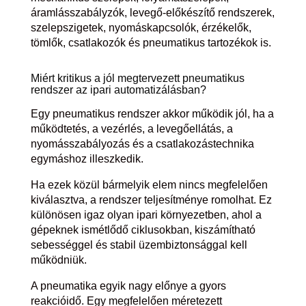
áramlásszabályzók, levegő-előkészítő rendszerek,
szelepszigetek, nyomáskapcsolók, érzékelők,
tömlők, csatlakozók és pneumatikus tartozékok is.
Miért kritikus a jól megtervezett pneumatikus
rendszer az ipari automatizálásban?
Egy pneumatikus rendszer akkor működik jól, ha a
működtetés, a vezérlés, a levegőellátás, a
nyomásszabályozás és a csatlakozástechnika
egymáshoz illeszkedik.
Ha ezek közül bármelyik elem nincs megfelelően
kiválasztva, a rendszer teljesítménye romolhat. Ez
különösen igaz olyan ipari környezetben, ahol a
gépeknek ismétlődő ciklusokban, kiszámítható
sebességgel és stabil üzembiztonsággal kell
működniük.
A pneumatika egyik nagy előnye a gyors
reakcióidő. Egy megfelelően méretezett