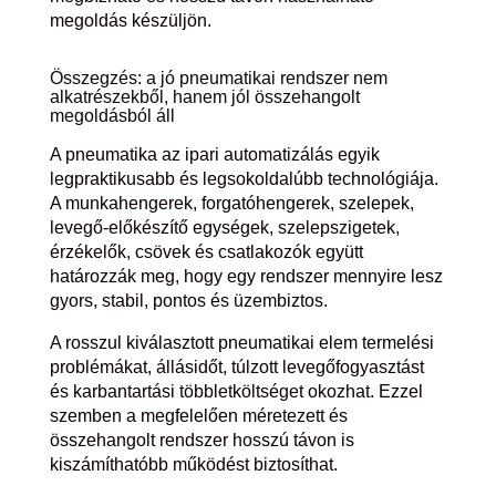
megoldás készüljön.
Összegzés: a jó pneumatikai rendszer nem
alkatrészekből, hanem jól összehangolt
megoldásból áll
A pneumatika az ipari automatizálás egyik
legpraktikusabb és legsokoldalúbb technológiája.
A munkahengerek, forgatóhengerek, szelepek,
levegő-előkészítő egységek, szelepszigetek,
érzékelők, csövek és csatlakozók együtt
határozzák meg, hogy egy rendszer mennyire lesz
gyors, stabil, pontos és üzembiztos.
A rosszul kiválasztott pneumatikai elem termelési
problémákat, állásidőt, túlzott levegőfogyasztást
és karbantartási többletköltséget okozhat. Ezzel
szemben a megfelelően méretezett és
összehangolt rendszer hosszú távon is
kiszámíthatóbb működést biztosíthat.