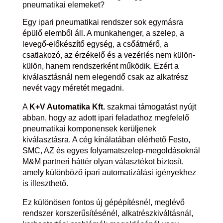
pneumatikai elemeket?
Egy ipari pneumatikai rendszer sok egymásra
épülő elemből áll. A munkahenger, a szelep, a
levegő-előkészítő egység, a csőátmérő, a
csatlakozó, az érzékelő és a vezérlés nem külön-
külön, hanem rendszerként működik. Ezért a
kiválasztásnál nem elegendő csak az alkatrész
nevét vagy méretét megadni.
A
K+V Automatika Kft.
szakmai támogatást nyújt
abban, hogy az adott ipari feladathoz megfelelő
pneumatikai komponensek kerüljenek
kiválasztásra. A cég kínálatában elérhető Festo,
SMC, AZ és egyes folyamatszelep-megoldásoknál
M&M partneri háttér olyan választékot biztosít,
amely különböző ipari automatizálási igényekhez
is illeszthető.
Ez különösen fontos új gépépítésnél, meglévő
rendszer korszerűsítésénél, alkatrészkiváltásnál,