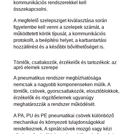
kommunikációs rendszerekkel kell
összekapcsolni.
A megfelelő szelepsziget kiválasztása során
figyelembe kell venni a szelepek számát, a
működtetett körök típusát, a kommunikációs
protokollt, a beépítési helyet, a karbantartási
hozzáférést és a későbbi bővíthetőséget is.
Tömlők, csatlakozók, érzékelők és tartozékok: az
apró elemek szerepe
A pneumatikus rendszer megbízhatósága
nemcsak a nagyobb komponenseken múlik. A
tömlők, csövek, gyorscsatlakozók, elosztóblokkok,
érzékelők és rögzítőelemek ugyanúgy
meghatározzák a rendszer működését.
A PA, PU és PE pneumatikai csövek különböző
mechanikai és környezeti tulajdonságokkal
rendelkeznek. A spirálcsövek mozgó vagy kézi