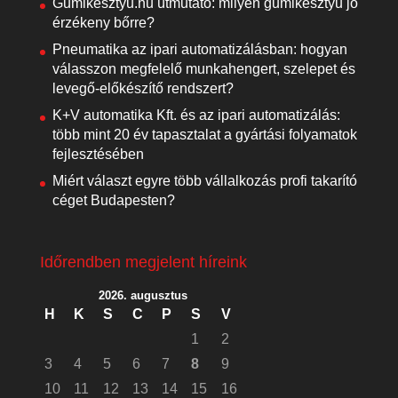
Gumikesztyu.hu útmutató: milyen gumikesztyű jó
érzékeny bőrre?
Pneumatika az ipari automatizálásban: hogyan
válasszon megfelelő munkahengert, szelepet és
levegő-előkészítő rendszert?
K+V automatika Kft. és az ipari automatizálás:
több mint 20 év tapasztalat a gyártási folyamatok
fejlesztésében
Miért választ egyre több vállalkozás profi takarító
céget Budapesten?
Időrendben megjelent híreink
2026. augusztus
H
K
S
C
P
S
V
1
2
3
4
5
6
7
8
9
10
11
12
13
14
15
16