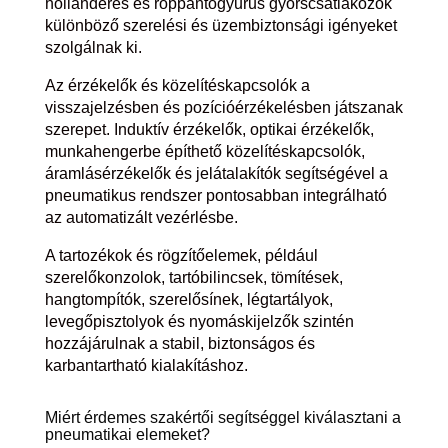
hollanderes és roppantógyűrűs gyorscsatlakozók
különböző szerelési és üzembiztonsági igényeket
szolgálnak ki.
Az érzékelők és közelítéskapcsolók a
visszajelzésben és pozícióérzékelésben játszanak
szerepet. Induktív érzékelők, optikai érzékelők,
munkahengerbe építhető közelítéskapcsolók,
áramlásérzékelők és jelátalakítók segítségével a
pneumatikus rendszer pontosabban integrálható
az automatizált vezérlésbe.
A tartozékok és rögzítőelemek, például
szerelőkonzolok, tartóbilincsek, tömítések,
hangtompítók, szerelősínek, légtartályok,
levegőpisztolyok és nyomáskijelzők szintén
hozzájárulnak a stabil, biztonságos és
karbantartható kialakításhoz.
Miért érdemes szakértői segítséggel kiválasztani a
pneumatikai elemeket?