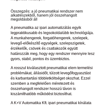
Összegzés: a jó pneumatikai rendszer nem
alkatrészekből, hanem jól összehangolt
megoldásból áll
A pneumatika az ipari automatizálás egyik
legpraktikusabb és legsokoldalúbb technológiája.
A munkahengerek, forgatóhengerek, szelepek,
levegő-előkészítő egységek, szelepszigetek,
érzékelők, csövek és csatlakozók együtt
határozzák meg, hogy egy rendszer mennyire lesz
gyors, stabil, pontos és üzembiztos.
A rosszul kiválasztott pneumatikai elem termelési
problémákat, állásidőt, túlzott levegőfogyasztást
és karbantartási többletköltséget okozhat. Ezzel
szemben a megfelelően méretezett és
összehangolt rendszer hosszú távon is
kiszámíthatóbb működést biztosíthat.
A K+V Automatika Kft. ipari pneumatikai kínálata