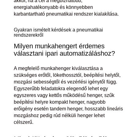
akkor, ha a cél a megbízhatóbb,
energiahatékonyabb és könnyebben
karbantartható pneumatikai rendszer kialakítása.
Gyakran ismételt kérdések a pneumatikai
rendszerekről
Milyen munkahengert érdemes
választani ipari automatizáláshoz?
A megfelelő munkahenger kiválasztása a
szükséges erőtől, lökethossztól, beépítési helytől,
mozgási sebességtől és vezérlési igénytől függ.
Egyszerűbb feladatokra elegendő lehet egy
egyszeres vagy kettős működésű henger, szűk
beépítési helyre kompakt henger, nagyobb
erőigény esetén tandem henger, hosszabb lineáris
mozgáshoz pedig rúd nélküli henger lehet
célszerű.