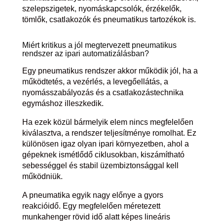
szelepszigetek, nyomáskapcsolók, érzékelők,
tömlők, csatlakozók és pneumatikus tartozékok is.
Miért kritikus a jól megtervezett pneumatikus
rendszer az ipari automatizálásban?
Egy pneumatikus rendszer akkor működik jól, ha a
működtetés, a vezérlés, a levegőellátás, a
nyomásszabályozás és a csatlakozástechnika
egymáshoz illeszkedik.
Ha ezek közül bármelyik elem nincs megfelelően
kiválasztva, a rendszer teljesítménye romolhat. Ez
különösen igaz olyan ipari környezetben, ahol a
gépeknek ismétlődő ciklusokban, kiszámítható
sebességgel és stabil üzembiztonsággal kell
működniük.
A pneumatika egyik nagy előnye a gyors
reakcióidő. Egy megfelelően méretezett
munkahenger rövid idő alatt képes lineáris