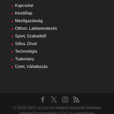
Kapcsolat
Kezdőlap
Mezőgazdaság
Otthon, Lakberendezés
Sport, Szabadidő
Stílus, Divat
Technológia
Tudomány
Üzlet, Vállalkozás
© 2020-2021 tv1.hu Az oldalról kivezető linkeken
elérhető tartalmakért a TV1.hu semmilyen