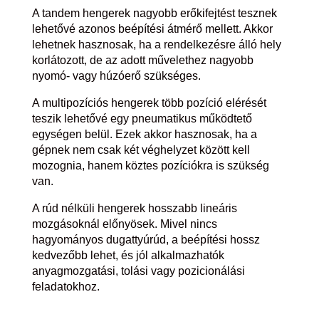
A tandem hengerek nagyobb erőkifejtést tesznek
lehetővé azonos beépítési átmérő mellett. Akkor
lehetnek hasznosak, ha a rendelkezésre álló hely
korlátozott, de az adott művelethez nagyobb
nyomó- vagy húzóerő szükséges.
A multipozíciós hengerek több pozíció elérését
teszik lehetővé egy pneumatikus működtető
egységen belül. Ezek akkor hasznosak, ha a
gépnek nem csak két véghelyzet között kell
mozognia, hanem köztes pozíciókra is szükség
van.
A rúd nélküli hengerek hosszabb lineáris
mozgásoknál előnyösek. Mivel nincs
hagyományos dugattyúrúd, a beépítési hossz
kedvezőbb lehet, és jól alkalmazhatók
anyagmozgatási, tolási vagy pozicionálási
feladatokhoz.