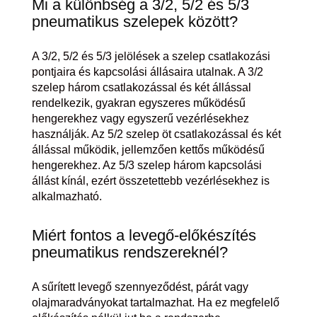
Mi a különbség a 3/2, 5/2 és 5/3
pneumatikus szelepek között?
A 3/2, 5/2 és 5/3 jelölések a szelep csatlakozási
pontjaira és kapcsolási állásaira utalnak. A 3/2
szelep három csatlakozással és két állással
rendelkezik, gyakran egyszeres működésű
hengerekhez vagy egyszerű vezérlésekhez
használják. Az 5/2 szelep öt csatlakozással és két
állással működik, jellemzően kettős működésű
hengerekhez. Az 5/3 szelep három kapcsolási
állást kínál, ezért összetettebb vezérlésekhez is
alkalmazható.
Miért fontos a levegő-előkészítés
pneumatikus rendszereknél?
A sűrített levegő szennyeződést, párát vagy
olajmaradványokat tartalmazhat. Ha ez megfelelő