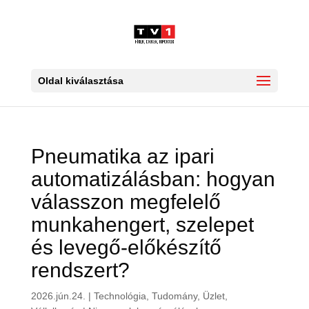
Oldal kiválasztása
Pneumatika az ipari
automatizálásban: hogyan
válasszon megfelelő
munkahengert, szelepet
és levegő-előkészítő
rendszert?
2026.jún.24.
|
Technológia
,
Tudomány
,
Üzlet,