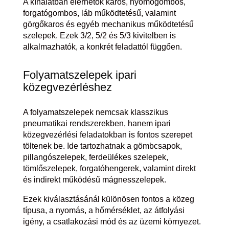
A kínálatban elérhetők karos, nyomógombos,
forgatógombos, láb működtetésű, valamint
görgőkaros és egyéb mechanikus működtetésű
szelepek. Ezek 3/2, 5/2 és 5/3 kivitelben is
alkalmazhatók, a konkrét feladattól függően.
Folyamatszelepek ipari
közegvezérléshez
A folyamatszelepek nemcsak klasszikus
pneumatikai rendszerekben, hanem ipari
közegvezérlési feladatokban is fontos szerepet
töltenek be. Ide tartozhatnak a gömbcsapok,
pillangószelepek, ferdeülékes szelepek,
tömlőszelepek, forgatóhengerek, valamint direkt
és indirekt működésű mágnesszelepek.
Ezek kiválasztásánál különösen fontos a közeg
típusa, a nyomás, a hőmérséklet, az átfolyási
igény, a csatlakozási mód és az üzemi környezet.