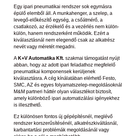
Egy ipari pneumatikai rendszer sok egymásra
épülő elemből áll. A munkahenger, a szelep, a
levegő-előkészítő egység, a csőátmérő, a
csatlakozó, az érzékelő és a vezérlés nem külön-
külön, hanem rendszerként működik. Ezért a
kiválasztásnál nem elegendő csak az alkatrész
nevét vagy méretét megadni.
A
K+V Automatika Kft.
szakmai támogatást nyújt
abban, hogy az adott ipari feladathoz megfelelő
pneumatikai komponensek kerüljenek
kiválasztásra. A cég kínálatában elérhető Festo,
SMC, AZ és egyes folyamatszelep-megoldásoknál
M&M partneri háttér olyan választékot biztosít,
amely különböző ipari automatizálási igényekhez
is illeszthető.
Ez különösen fontos új gépépítésnél, meglévő
rendszer korszerűsítésénél, alkatrészkiváltásnál,
karbantartási problémák megoldásánál vagy