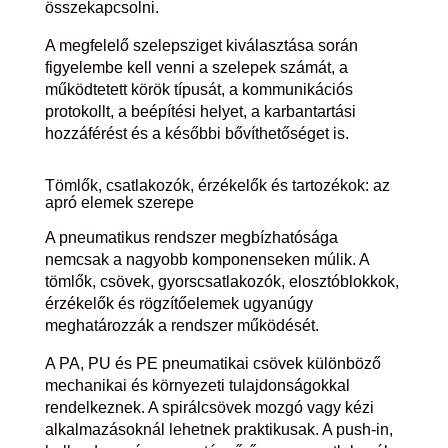
összekapcsolni.
A megfelelő szelepsziget kiválasztása során
figyelembe kell venni a szelepek számát, a
működtetett körök típusát, a kommunikációs
protokollt, a beépítési helyet, a karbantartási
hozzáférést és a későbbi bővíthetőséget is.
Tömlők, csatlakozók, érzékelők és tartozékok: az
apró elemek szerepe
A pneumatikus rendszer megbízhatósága
nemcsak a nagyobb komponenseken múlik. A
tömlők, csövek, gyorscsatlakozók, elosztóblokkok,
érzékelők és rögzítőelemek ugyanúgy
meghatározzák a rendszer működését.
A PA, PU és PE pneumatikai csövek különböző
mechanikai és környezeti tulajdonságokkal
rendelkeznek. A spirálcsövek mozgó vagy kézi
alkalmazásoknál lehetnek praktikusak. A push-in,