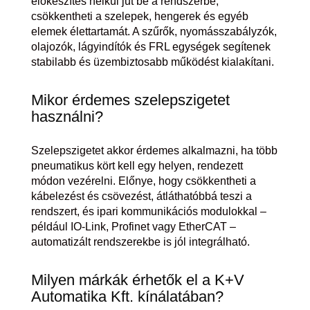
előkészítés nélkül jut be a rendszerbe,
csökkentheti a szelepek, hengerek és egyéb
elemek élettartamát. A szűrők, nyomásszabályzók,
olajozók, lágyindítók és FRL egységek segítenek
stabilabb és üzembiztosabb működést kialakítani.
Mikor érdemes szelepszigetet
használni?
Szelepszigetet akkor érdemes alkalmazni, ha több
pneumatikus kört kell egy helyen, rendezett
módon vezérelni. Előnye, hogy csökkentheti a
kábelezést és csövezést, átláthatóbbá teszi a
rendszert, és ipari kommunikációs modulokkal –
például IO-Link, Profinet vagy EtherCAT –
automatizált rendszerekbe is jól integrálható.
Milyen márkák érhetők el a K+V
Automatika Kft. kínálatában?