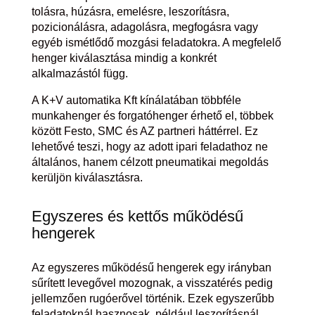
tolásra, húzásra, emelésre, leszorításra,
pozicionálásra, adagolásra, megfogásra vagy
egyéb ismétlődő mozgási feladatokra. A megfelelő
henger kiválasztása mindig a konkrét
alkalmazástól függ.
A K+V automatika Kft kínálatában többféle
munkahenger és forgatóhenger érhető el, többek
között Festo, SMC és AZ partneri háttérrel. Ez
lehetővé teszi, hogy az adott ipari feladathoz ne
általános, hanem célzott pneumatikai megoldás
kerüljön kiválasztásra.
Egyszeres és kettős működésű
hengerek
Az egyszeres működésű hengerek egy irányban
sűrített levegővel mozognak, a visszatérés pedig
jellemzően rugóerővel történik. Ezek egyszerűbb
feladatoknál hasznosak, például leszorításnál,