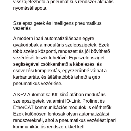
visszajelezhető a pneumatikus rendszer aktuális
nyomásállapota.
Szelepszigetek és intelligens pneumatikus
vezérlés
A modern ipari automatizálásban egyre
gyakoribbak a moduláris szelepszigetek. Ezek
több szelep központi, rendezett és jól bővíthető
vezérlését teszik lehetővé. Egy szelepsziget
segítségével csökkenthető a kábelezési és
csövezési komplexitás, egyszerűbbé válhat a
karbantartás, és átláthatóbbá tehető a gép
pneumatikus vezérlése.
A K+V Automatika Kft. kínálatában moduláris
szelepszigetek, valamint IO-Link, Profinet és
EtherCAT kommunikációs modulok is elérhetők.
Ezek különösen fontosak olyan automatizálási
rendszereknél, ahol a pneumatikus vezérlést ipari
kommunikációs rendszerekkel kell