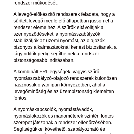
rendszer működését.
A levegő-előkészítő rendszerek feladata, hogy a
sűrített levegő megfelelő állapotban jusson el a
rendszer elemeihez. A szűrők eltávolítják a
szennyeződéseket, a nyomásszabályzók
stabilizálják az üzemi nyomást, az olajozók
bizonyos alkalmazásoknál kenést biztosítanak, a
lágyindítók pedig segíthetnek a rendszer
biztonságosabb indításában.
A kombinált FRL egységek, vagyis szűrő-
nyomásszabályzó-olajozó rendszerek különösen
hasznosak olyan ipari környezetben, ahol a
levegőminőség és az üzembiztonság kiemelten
fontos.
A nyomáskapcsolók, nyomástávadók,
nyomásfokozók és manométerek szintén fontos
szerepet játszanak a rendszer ellenőrzésében.
Segítségükkel követhető, szabályozható és