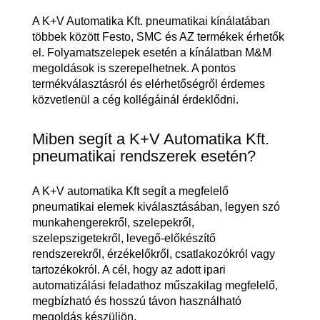
A K+V Automatika Kft. pneumatikai kínálatában
többek között Festo, SMC és AZ termékek érhetők
el. Folyamatszelepek esetén a kínálatban M&M
megoldások is szerepelhetnek. A pontos
termékválasztásról és elérhetőségről érdemes
közvetlenül a cég kollégáinál érdeklődni.
Miben segít a K+V Automatika Kft.
pneumatikai rendszerek esetén?
A K+V automatika Kft segít a megfelelő
pneumatikai elemek kiválasztásában, legyen szó
munkahengerekről, szelepekről,
szelepszigetekről, levegő-előkészítő
rendszerekről, érzékelőkről, csatlakozókról vagy
tartozékokról. A cél, hogy az adott ipari
automatizálási feladathoz műszakilag megfelelő,
megbízható és hosszú távon használható
megoldás készüljön.