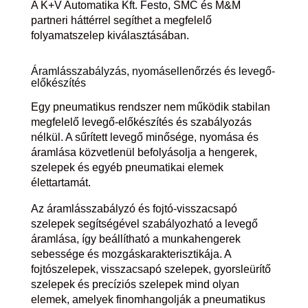
A K+V Automatika Kft. Festo, SMC és M&M
partneri háttérrel segíthet a megfelelő
folyamatszelep kiválasztásában.
Áramlásszabályzás, nyomásellenőrzés és levegő-
előkészítés
Egy pneumatikus rendszer nem működik stabilan
megfelelő levegő-előkészítés és szabályozás
nélkül. A sűrített levegő minősége, nyomása és
áramlása közvetlenül befolyásolja a hengerek,
szelepek és egyéb pneumatikai elemek
élettartamát.
Az áramlásszabályzó és fojtó-visszacsapó
szelepek segítségével szabályozható a levegő
áramlása, így beállítható a munkahengerek
sebessége és mozgáskarakterisztikája. A
fojtószelepek, visszacsapó szelepek, gyorsleürítő
szelepek és precíziós szelepek mind olyan
elemek, amelyek finomhangolják a pneumatikus