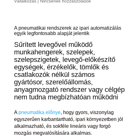
Vállalkozás
|
Nincsenek hozzászólások
A pneumatikai rendszerek az ipari automatizálás
egyik legfontosabb alapját jelentik
Sűrített levegővel működő
munkahengerek, szelepek,
szelepszigetek, levegő-előkészítő
egységek, érzékelők, tömlők és
csatlakozók nélkül számos
gyártósor, szerelőállomás,
anyagmozgató rendszer vagy célgép
nem tudna megbízhatóan működni
A
pneumatika előnye
, hogy gyors, viszonylag
egyszerűen karbantartható, ipari környezetben jól
alkalmazható, és sokféle lineáris vagy forgó
mozgás megvalósítására alkalmas.