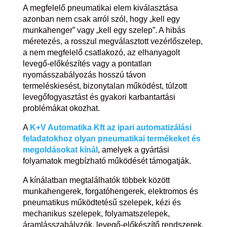
A megfelelő pneumatikai elem kiválasztása
azonban nem csak arról szól, hogy „kell egy
munkahenger” vagy „kell egy szelep”. A hibás
méretezés, a rosszul megválasztott vezérlőszelep,
a nem megfelelő csatlakozó, az elhanyagolt
levegő-előkészítés vagy a pontatlan
nyomásszabályozás hosszú távon
termeléskiesést, bizonytalan működést, túlzott
levegőfogyasztást és gyakori karbantartási
problémákat okozhat.
A
K+V Automatika Kft az ipari automatizálási
feladatokhoz olyan pneumatikai termékeket és
megoldásokat kínál
, amelyek a gyártási
folyamatok megbízható működését támogatják.
A kínálatban megtalálhatók többek között
munkahengerek, forgatóhengerek, elektromos és
pneumatikus működtetésű szelepek, kézi és
mechanikus szelepek, folyamatszelepek,
áramlásszabályzók, levegő-előkészítő rendszerek,