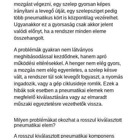
mozgást végezni, egy szelep gyorsan képes
irányítani a levegő útját, egy szelepsziget pedig
több pneumatikus kört is központilag vezérelhet.
Ugyanakkor ez a gyorsaság csak akkor jelent
valódi előnyt, ha a rendszer minden eleme
összehangolt.
A problémák gyakran nem látványos
meghibásodással kezdődnek, hanem apró
működési eltérésekkel. A henger nem elég gyors,
a mozgás nem elég egyenletes, a szelep késve
vált, a rendszer túl sok levegőt fogyaszt, a nyomás
ingadozik, vagy a gép ciklusideje romlik. Ezek a
hibák sok esetben a pneumatikai elemek nem
megfelelő kiválasztására vagy az elmaradt
műszaki egyeztetésre vezethetők vissza.
Milyen problémákat okozhat a rosszul kiválasztott
pneumatikai elem?
A rosszul kiválasztott pneumatikai komponens