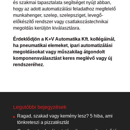
és szakmai tapasztalata segítséget nyújt abban,
hogy az adott automatizálási feladathoz megfelelő
munkahenger, szelep, szelepsziget, levegő-
előkészítő rendszer vagy csatlakozástechnikai
megoldás kerüljön kiválasztásra.
Érdeklődjön a K+V Automatika Kft. kollégáinál,
ha pneumatikai elemeket, ipari automatizálási
megoldásokat vagy műszakilag átgondolt
komponensválasztást keres meglévő vagy új
rendszeréhez.
Legutóbbi bejegyzések
Ragad, szakad vagy kemény lesz? 5 hiba, ami
tönkreteszi a pizzatésztát