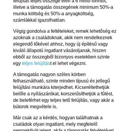
felújítás teljes összege eléri a 6 millió forintot,
illetve a támogatás összegének minimum 50%-a
munka költség és 50%-a anyagköltség,
számlákkal igazolhatóan.
Végig gondolva a feltételeket, remek lehetőség ez
azoknak a családoknak, akik nem rendelkeznek
elegendő tőkével ahhoz, hogy új építésű vagy
kiváló állapotú ingatlant vásároljanak, hiszen
ebből az összegből bizonyos esetekben szinte
egy
teljes felújítás
t el lehet végezni.
A támogatás nagyon széles körben
felhasználható, szinte minden típusú és jellegű
felújítási munkára kiterjedhet. Kicseréltethetjük
belőle a nyílászárókat, korszerűsíthetjük a fűtést,
de beleférhet egy teljes tető felújítás, vagy akár a
bútorok megvétele is.
Már csak az a kérdés, hogyan találhatnak a
családok olyan ingatlant, mely megfelelő
perspektívát jelent, akár a támogatás felvételével