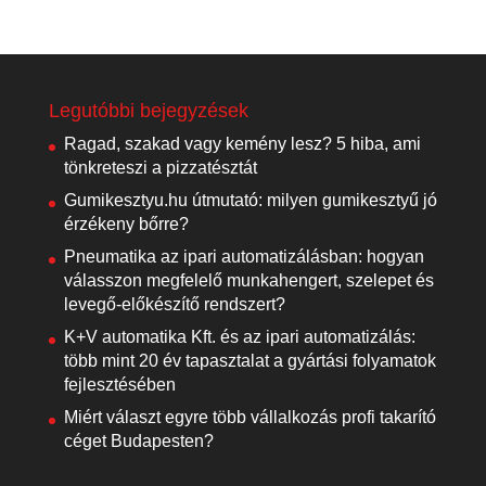
Legutóbbi bejegyzések
Ragad, szakad vagy kemény lesz? 5 hiba, ami
tönkreteszi a pizzatésztát
Gumikesztyu.hu útmutató: milyen gumikesztyű jó
érzékeny bőrre?
Pneumatika az ipari automatizálásban: hogyan
válasszon megfelelő munkahengert, szelepet és
levegő-előkészítő rendszert?
K+V automatika Kft. és az ipari automatizálás:
több mint 20 év tapasztalat a gyártási folyamatok
fejlesztésében
Miért választ egyre több vállalkozás profi takarító
céget Budapesten?