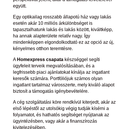
együtt.
Egy optikailag rosszabb állapotú ház vagy lakás
esetén akár 10 milliós árkülönbséget is
tapasztalhatunk lakás és lakás között, kiváltképp,
ha annak alapterülete relatív nagy. Így
mindenképpen elgondolkodtató ez az opció az új,
kényelmes otthon teremtésre.
A
Homexpress csapata
készséggel segíti
ügyfeleit terveik megvalósításában, és a
legfrissebb piaci ajánlatokat kínálja az ingatlant
keresők számára. Portfóliójuk számos olyan
ingatlant tartalmaz városszerte, mely kiváló alapot
biztosít a támogatás igénybevételére.
A cég szolgáltatási köre rendkívül kiterjedt, akár az
első lépéstől az utolsókig végig tudják kísérni a
folyamatot, és hathatós segítséget nyújtanak az
ügyintézésben, vagy akár a finanszírozás
kivitelezésében.