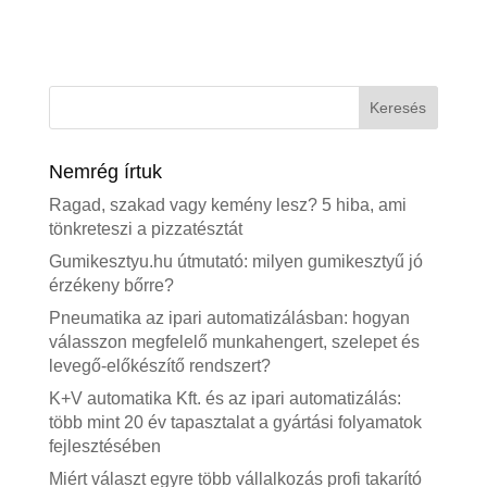
Nemrég írtuk
Ragad, szakad vagy kemény lesz? 5 hiba, ami
tönkreteszi a pizzatésztát
Gumikesztyu.hu útmutató: milyen gumikesztyű jó
érzékeny bőrre?
Pneumatika az ipari automatizálásban: hogyan
válasszon megfelelő munkahengert, szelepet és
levegő-előkészítő rendszert?
K+V automatika Kft. és az ipari automatizálás:
több mint 20 év tapasztalat a gyártási folyamatok
fejlesztésében
Miért választ egyre több vállalkozás profi takarító