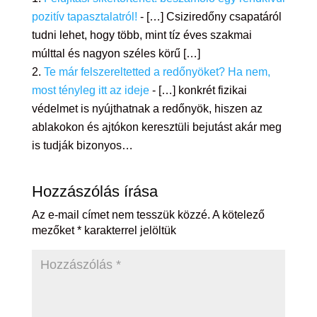
pozitív tapasztalatról!
- […] Csiziredőny csapatáról
tudni lehet, hogy több, mint tíz éves szakmai
múlttal és nagyon széles körű […]
Te már felszereltetted a redőnyöket? Ha nem,
most tényleg itt az ideje
- […] konkrét fizikai
védelmet is nyújthatnak a redőnyök, hiszen az
ablakokon és ajtókon keresztüli bejutást akár meg
is tudják bizonyos…
Hozzászólás írása
Az e-mail címet nem tesszük közzé.
A kötelező
mezőket
*
karakterrel jelöltük