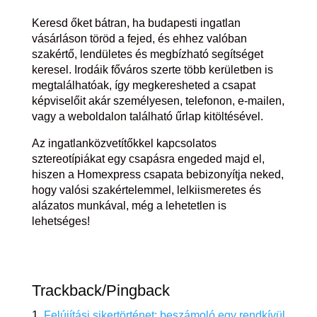
Keresd őket bátran, ha budapesti ingatlan
vásárláson töröd a fejed, és ehhez valóban
szakértő, lendületes és megbízható segítséget
keresel. Irodáik főváros szerte több kerületben is
megtalálhatóak, így megkeresheted a csapat
képviselőit akár személyesen, telefonon, e-mailen,
vagy a weboldalon található űrlap kitöltésével.
Az ingatlanközvetítőkkel kapcsolatos
sztereotípiákat egy csapásra engeded majd el,
hiszen a Homexpress csapata bebizonyítja neked,
hogy valósi szakértelemmel, lelkiismeretes és
alázatos munkával, még a lehetetlen is
lehetséges!
Trackback/Pingback
Felújítási sikertörténet: beszámoló egy rendkívül