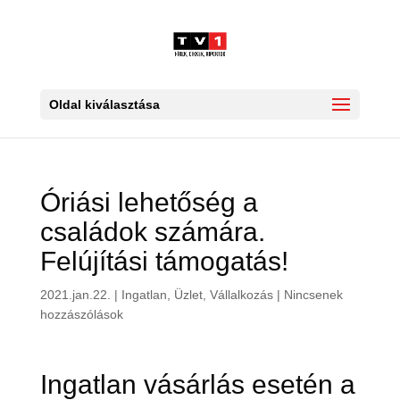
Oldal kiválasztása
Óriási lehetőség a
családok számára.
Felújítási támogatás!
2021.jan.22.
|
Ingatlan
,
Üzlet, Vállalkozás
|
Nincsenek
hozzászólások
Ingatlan vásárlás esetén a