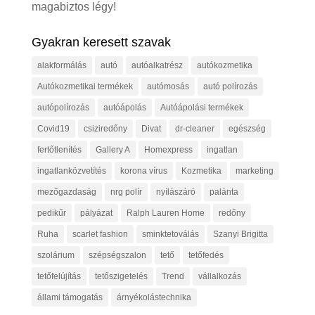
magabiztos légy!
Gyakran keresett szavak
alakformálás
autó
autóalkatrész
autókozmetika
Autókozmetikai termékek
autómosás
autó polírozás
autópolírozás
autóápolás
Autóápolási termékek
Covid19
csiziredőny
Divat
dr-cleaner
egészség
fertőtlenítés
Gallery A
Homexpress
ingatlan
ingatlanközvetítés
korona vírus
Kozmetika
marketing
mezőgazdaság
nrg polír
nyílászáró
palánta
pedikűr
pályázat
Ralph Lauren Home
redőny
Ruha
scarlet fashion
sminktetoválás
Szanyi Brigitta
szolárium
szépségszalon
tető
tetőfedés
tetőfelújítás
tetőszigetelés
Trend
vállalkozás
állami támogatás
árnyékolástechnika