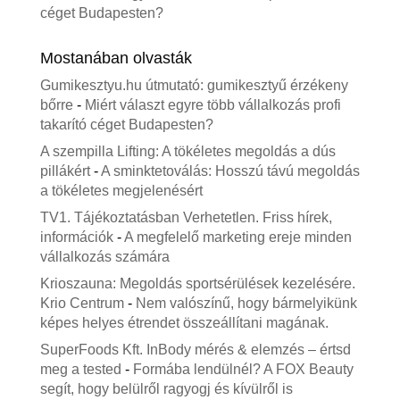
céget Budapesten?
Mostanában olvasták
Gumikesztyu.hu útmutató: gumikesztyű érzékeny
bőrre
-
Miért választ egyre több vállalkozás profi
takarító céget Budapesten?
A szempilla Lifting: A tökéletes megoldás a dús
pillákért
-
A sminktetoválás: Hosszú távú megoldás
a tökéletes megjelenésért
TV1. Tájékoztatásban Verhetetlen. Friss hírek,
információk
-
A megfelelő marketing ereje minden
vállalkozás számára
Krioszauna: Megoldás sportsérülések kezelésére.
Krio Centrum
-
Nem valószínű, hogy bármelyikünk
képes helyes étrendet összeállítani magának.
SuperFoods Kft. InBody mérés & elemzés – értsd
meg a tested
-
Formába lendülnél? A FOX Beauty
segít, hogy belülről ragyogj és kívülről is