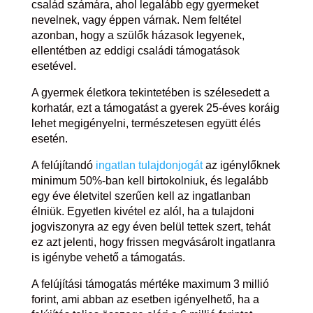
család számára, ahol legalább egy gyermeket
nevelnek, vagy éppen várnak. Nem feltétel
azonban, hogy a szülők házasok legyenek,
ellentétben az eddigi családi támogatások
esetével.
A gyermek életkora tekintetében is szélesedett a
korhatár, ezt a támogatást a gyerek 25-éves koráig
lehet megigényelni, természetesen együtt élés
esetén.
A felújítandó
ingatlan tulajdonjogát
az igénylőknek
minimum 50%-ban kell birtokolniuk, és legalább
egy éve életvitel szerűen kell az ingatlanban
élniük. Egyetlen kivétel ez alól, ha a tulajdoni
jogviszonyra az egy éven belül tettek szert, tehát
ez azt jelenti, hogy frissen megvásárolt ingatlanra
is igénybe vehető a támogatás.
A felújítási támogatás mértéke maximum 3 millió
forint, ami abban az esetben igényelhető, ha a