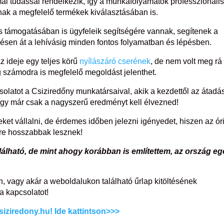
i tudással rendelkezik, így a munkafolyamatok professzionáli
nak a megfelelő termékek kiválasztásában is.
s támogatásában is ügyfeleik segítségére vannak, segítenek a
zésen át a lehívásig minden fontos folyamatban és lépésben.
z ideje egy teljes körű
nyílászáró cserének
, de nem volt meg rá
g számodra is megfelelő megoldást jelenthet.
solatot a Csiziredőny munkatársaival, akik a kezdettől az átadá
 így már csak a nagyszerű eredményt kell élvezned!
eket vállalni, de érdemes időben jelezni igényedet, hiszen az ór
gyre hosszabbak lesznek!
álható, de mint ahogy korábban is említettem, az ország eg
 vagy akár a weboldalukon található űrlap kitöltésének
a kapcsolatot!
siziredony.hu! Ide kattintson>>>