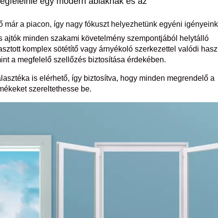
egfelelnie egy modern ablaknak és az
 már a piacon, így nagy fókuszt helyezhetünk egyéni igényeink
és ajtók minden szakami követelmény szempontjából helytálló
sztott komplex sötétítő vagy árnyékoló szerkezettel valódi hasz
int a megfelelő szellőzés biztosítása érdekében.
lasztéka is elérhető, így biztosítva, hogy minden megrendelő a
mékeket szereltethesse be.