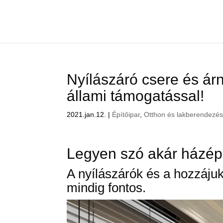
Nyílászáró csere és ár
állami támogatással!
2021.jan.12.
|
Építőipar
,
Otthon és lakberendezé
Legyen szó akár házépít
A nyílászárók és a hozzáju
mindig fontos.