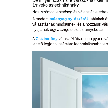
De milyen szakmai elvárásoknak kell m
árnyékolástechnikának?
Nos, számos lehetőség és választás elérhető
A modern
műanyag nyílászárók
, ablakok 
választásnak minősülnek, és a hozzájuk vála
nyújtanak úgy a szigetelés, az árnyékolás, m
A
Csíziredőny
választékában több gyártó vá
lehető legjobb, számára legpraktikusabb ter