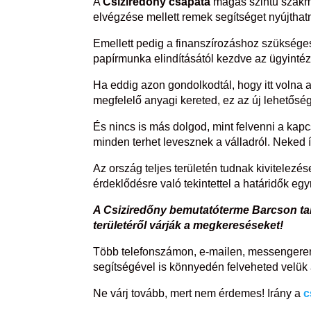
A
Csiziredőny csapata
magas szintű szakma
elvégzése mellett remek segítséget nyújthat
Emellett pedig a finanszírozáshoz szüksége
papírmunka elindításától kezdve az ügyinté
Ha eddig azon gondolkodtál, hogy itt volna a
megfelelő anyagi kereted, ez az új lehetősé
És nincs is más dolgod, mint felvenni a kapc
minden terhet levesznek a válladról. Neked
Az ország teljes területén tudnak kivitelezés
érdeklődésre való tekintettel a határidők e
A Csiziredőny bemutatóterme Barcson tal
területéről várják a megkereséseket!
Több telefonszámon, e-mailen, messengeren,
segítségével is könnyedén felveheted velük 
Ne várj tovább, mert nem érdemes! Irány a
c