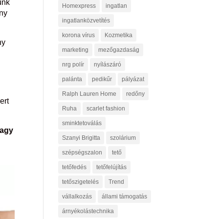
ünk
Homexpress
ingatlan
őny
ingatlanközvetítés
korona vírus
Kozmetika
ny
marketing
mezőgazdaság
nrg polír
nyílászáró
palánta
pedikűr
pályázat
Ralph Lauren Home
redőny
ert
Ruha
scarlet fashion
sminktetoválás
vagy
Szanyi Brigitta
szolárium
szépségszalon
tető
tetőfedés
tetőfelújítás
tetőszigetelés
Trend
vállalkozás
állami támogatás
árnyékolástechnika