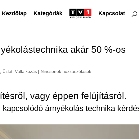
Kezdőlap
Kategóriák
Kapcsolat
nyékolástechnika akár 50 %-os
s
,
Üzlet, Vállalkozás
|
Nincsenek hozzászólások
ésről, vagy éppen felújításról.
k kapcsolódó árnyékolás technika kérdé