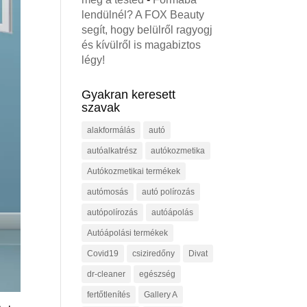
lendülnél? A FOX Beauty
segít, hogy belülről ragyogj
és kívülről is magabiztos
légy!
Gyakran keresett
szavak
alakformálás
autó
autóalkatrész
autókozmetika
Autókozmetikai termékek
autómosás
autó polírozás
autópolírozás
autóápolás
Autóápolási termékek
Covid19
csiziredőny
Divat
dr-cleaner
egészség
fertőtlenítés
Gallery A