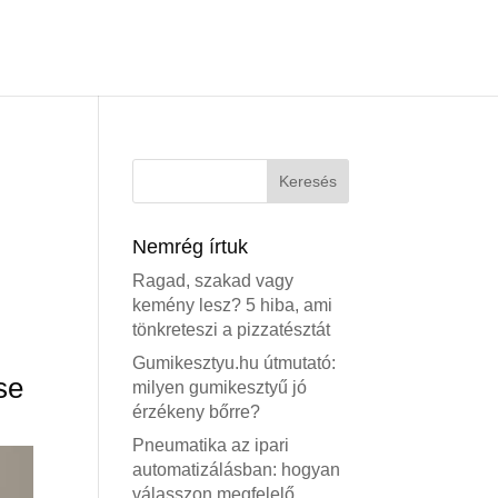
Nemrég írtuk
Ragad, szakad vagy
kemény lesz? 5 hiba, ami
tönkreteszi a pizzatésztát
Gumikesztyu.hu útmutató:
se
milyen gumikesztyű jó
érzékeny bőrre?
Pneumatika az ipari
automatizálásban: hogyan
válasszon megfelelő