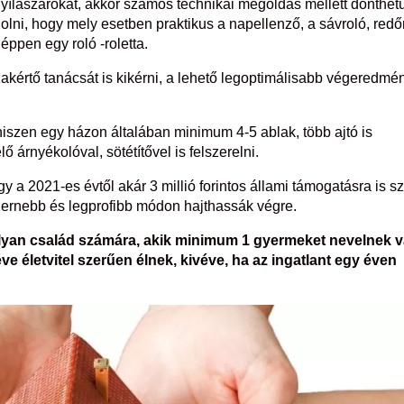
 nyílászárókat, akkor számos technikai megoldás mellett dönthet
lni, hogy mely esetben praktikus a napellenző, a sávroló, red
éppen egy roló -roletta.
kértő tanácsát is kikérni, a lehető legoptimálisabb végeredmé
hiszen egy házon általában minimum 4-5 ablak, több ajtó is
 árnyékolóval, sötétítővel is felszerelni.
a 2021-es évtől akár 3 millió forintos állami támogatásra is sz
dernebb és legprofibb módon hajthassák végre.
olyan család számára, akik minimum 1 gyermeket nevelnek 
 életvitel szerűen élnek, kivéve, ha az ingatlant egy éven