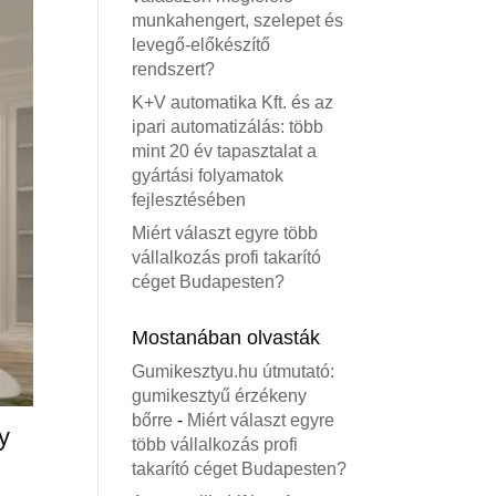
munkahengert, szelepet és
levegő-előkészítő
rendszert?
K+V automatika Kft. és az
ipari automatizálás: több
mint 20 év tapasztalat a
gyártási folyamatok
fejlesztésében
Miért választ egyre több
vállalkozás profi takarító
céget Budapesten?
Mostanában olvasták
Gumikesztyu.hu útmutató:
gumikesztyű érzékeny
bőrre
-
Miért választ egyre
gy
több vállalkozás profi
takarító céget Budapesten?