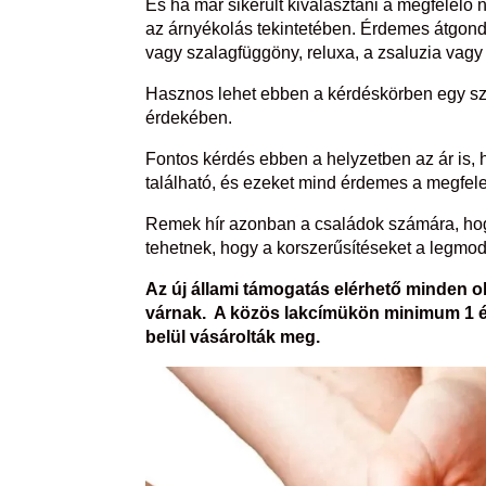
És ha már sikerült kiválasztani a megfelelő
az árnyékolás tekintetében. Érdemes átgondo
vagy szalagfüggöny, reluxa, a zsaluzia vagy 
Hasznos lehet ebben a kérdéskörben egy sza
érdekében.
Fontos kérdés ebben a helyzetben az ár is, 
található, és ezeket mind érdemes a megfelelő
Remek hír azonban a családok számára, hogy 
tehetnek, hogy a korszerűsítéseket a legmo
Az új állami támogatás elérhető minden 
várnak. A közös lakcímükön minimum 1 éve
belül vásárolták meg.