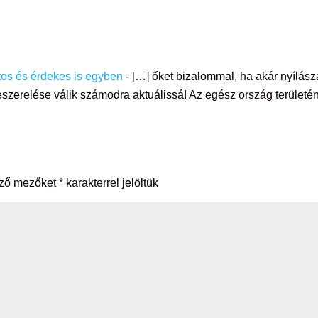
tos és érdekes is egyben
- […] őket bizalommal, ha akár nyílász
szerelése válik számodra aktuálissá! Az egész ország területé
ező mezőket
*
karakterrel jelöltük