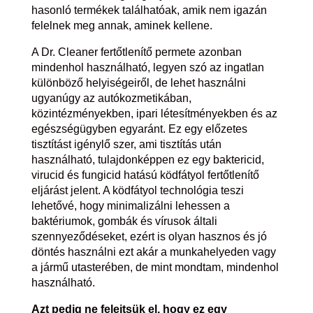
hasonló termékek találhatóak, amik nem igazán
felelnek meg annak, aminek kellene.
A Dr. Cleaner fertőtlenítő permete azonban
mindenhol használható, legyen szó az ingatlan
különböző helyiségeiről, de lehet használni
ugyanúgy az autókozmetikában,
közintézményekben, ipari létesítményekben és az
egészségügyben egyaránt. Ez egy előzetes
tisztítást igénylő szer, ami tisztítás után
használható, tulajdonképpen ez egy baktericid,
virucid és fungicid hatású ködfátyol fertőtlenítő
eljárást jelent. A ködfátyol technológia teszi
lehetővé, hogy minimalizálni lehessen a
baktériumok, gombák és vírusok általi
szennyeződéseket, ezért is olyan hasznos és jó
döntés használni ezt akár a munkahelyeden vagy
a jármű utasterében, de mint mondtam, mindenhol
használható.
Azt pedig ne felejtsük el, hogy ez egy