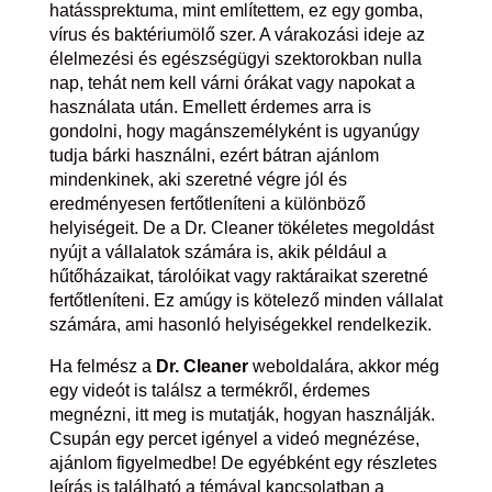
hatássprektuma, mint említettem, ez egy gomba,
vírus és baktériumölő szer. A várakozási ideje az
élelmezési és egészségügyi szektorokban nulla
nap, tehát nem kell várni órákat vagy napokat a
használata után. Emellett érdemes arra is
gondolni, hogy magánszemélyként is ugyanúgy
tudja bárki használni, ezért bátran ajánlom
mindenkinek, aki szeretné végre jól és
eredményesen fertőtleníteni a különböző
helyiségeit. De a Dr. Cleaner tökéletes megoldást
nyújt a vállalatok számára is, akik például a
hűtőházaikat, tárolóikat vagy raktáraikat szeretné
fertőtleníteni. Ez amúgy is kötelező minden vállalat
számára, ami hasonló helyiségekkel rendelkezik.
Ha felmész a
Dr. Cleaner
weboldalára, akkor még
egy videót is találsz a termékről, érdemes
megnézni, itt meg is mutatják, hogyan használják.
Csupán egy percet igényel a videó megnézése,
ajánlom figyelmedbe! De egyébként egy részletes
leírás is található a témával kapcsolatban a