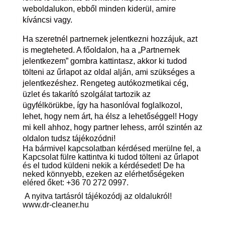
weboldalukon, ebből minden kiderül, amire
kíváncsi vagy.
Ha szeretnél partnernek jelentkezni hozzájuk, azt
is megteheted. A főoldalon, ha a „Partnernek
jelentkezem” gombra kattintasz, akkor ki tudod
tölteni az űrlapot az oldal alján, ami szükséges a
jelentkezéshez. Rengeteg autókozmetikai cég,
üzlet és takarító szolgálat tartozik az
ügyfélkörükbe, így ha hasonlóval foglalkozol,
lehet, hogy nem árt, ha élsz a lehetőséggel! Hogy
mi kell ahhoz, hogy partner lehess, arról szintén az
oldalon tudsz tájékozódni!
Ha bármivel kapcsolatban kérdésed merülne fel, a
Kapcsolat fülre kattintva ki tudod tölteni az űrlapot
és el tudod küldeni nekik a kérdésedet! De ha
neked könnyebb, ezeken az elérhetőségeken
eléred őket: +36 70 272 0997.
A nyitva tartásról tájékozódj az oldalukról!
www.dr-cleaner.hu