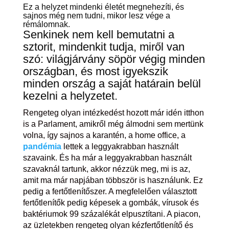
Ez a helyzet mindenki életét megnehezíti, és
sajnos még nem tudni, mikor lesz vége a
rémálomnak.
Senkinek nem kell bemutatni a
sztorit, mindenkit tudja, miről van
szó: világjárvány söpör végig minden
országban, és most igyekszik
minden ország a saját határain belül
kezelni a helyzetet.
Rengeteg olyan intézkedést hozott már idén itthon
is a Parlament, amikről még álmodni sem mertünk
volna, így sajnos a karantén, a home office, a
pandémia
lettek a leggyakrabban használt
szavaink. És ha már a leggyakrabban használt
szavaknál tartunk, akkor nézzük meg, mi is az,
amit ma már napjában többször is használunk. Ez
pedig a fertőtlenítőszer. A megfelelően választott
fertőtlenítők pedig képesek a gombák, vírusok és
baktériumok 99 százalékát elpusztítani. A piacon,
az üzletekben rengeteg olyan kézfertőtlenítő és