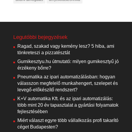
Legutóbbi bejegyzések
Ragad, szakad vagy kemény lesz? 5 hiba, ami
tönkreteszi a pizzatésztát
Gumikesztyu.hu útmutató: milyen gumikesztyű jó
érzékeny bőrre?
Pneumatika az ipari automatizálásban: hogyan
válasszon megfelelő munkahengert, szelepet és
levegő-előkészítő rendszert?
K+V automatika Kft. és az ipari automatizálás:
több mint 20 év tapasztalat a gyártási folyamatok
fejlesztésében
Miért választ egyre több vállalkozás profi takarító
céget Budapesten?