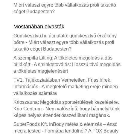
Miért választ egyre több vállalkozás profi takarító
céget Budapesten?
Mostanában olvasták
Gumikesztyu.hu útmutató: gumikesztyű érzékeny
bőrre
-
Miért választ egyre több vállalkozás profi
takarító céget Budapesten?
A szempilla Lifting: A tökéletes megoldás a dús
pillákért
-
A sminktetoválás: Hosszú távú megoldás
a tökéletes megjelenésért
TV1. Tájékoztatásban Verhetetlen. Friss hírek,
információk
-
A megfelelő marketing ereje minden
vállalkozás számára
Krioszauna: Megoldás sportsérülések kezelésére.
Krio Centrum
-
Nem valószínű, hogy bármelyikünk
képes helyes étrendet összeállítani magának.
SuperFoods Kft. InBody mérés & elemzés – értsd
meg a tested
-
Formába lendülnél? A FOX Beauty