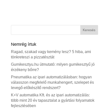
Nemrég írtuk
Ragad, szakad vagy kemény lesz? 5 hiba, ami
tönkreteszi a pizzatésztát
Gumikesztyu.hu útmutató: milyen gumikesztyű jó
érzékeny bőrre?
Pneumatika az ipari automatizálásban: hogyan
válasszon megfelelő munkahengert, szelepet és
levegő-előkészítő rendszert?
K+V automatika Kft. és az ipari automatizálás:
több mint 20 év tapasztalat a gyártási folyamatok
fejlesztésében