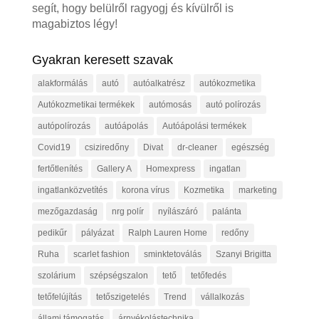
segít, hogy belülről ragyogj és kívülről is
magabiztos légy!
Gyakran keresett szavak
alakformálás
autó
autóalkatrész
autókozmetika
Autókozmetikai termékek
autómosás
autó polírozás
autópolírozás
autóápolás
Autóápolási termékek
Covid19
csiziredőny
Divat
dr-cleaner
egészség
fertőtlenítés
Gallery A
Homexpress
ingatlan
ingatlanközvetítés
korona vírus
Kozmetika
marketing
mezőgazdaság
nrg polír
nyílászáró
palánta
pedikűr
pályázat
Ralph Lauren Home
redőny
Ruha
scarlet fashion
sminktetoválás
Szanyi Brigitta
szolárium
szépségszalon
tető
tetőfedés
tetőfelújítás
tetőszigetelés
Trend
vállalkozás
állami támogatás
árnyékolástechnika