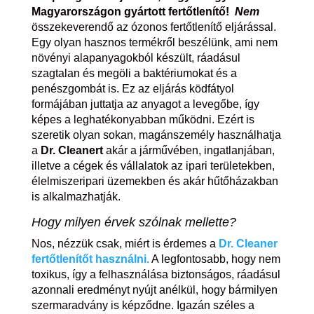
Magyarországon gyártott fertőtlenítő!
Nem
összekeverendő az ózonos fertőtlenítő eljárással.
Egy olyan hasznos termékről beszélünk, ami nem
növényi alapanyagokból készült, ráadásul
szagtalan és megöli a baktériumokat és a
penészgombát is. Ez az eljárás ködfátyol
formájában juttatja az anyagot a levegőbe, így
képes a leghatékonyabban működni. Ezért is
szeretik olyan sokan, magánszemély használhatja
a
Dr. Cleanert
akár a járművében, ingatlanjában,
illetve a cégek és vállalatok az ipari területekben,
élelmiszeripari üzemekben és akár hűtőházakban
is alkalmazhatják.
Hogy milyen érvek szólnak mellette?
Nos, nézzük csak, miért is érdemes a
Dr. Cleaner
fertőtlenítőt használni.
A legfontosabb, hogy nem
toxikus, így a felhasználása biztonságos, ráadásul
azonnali eredményt nyújt anélkül, hogy bármilyen
szermaradvány is képződne. Igazán széles a