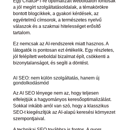
Egy ChatGPT-re optimalizált weboldalon fontosak
a jól megírt szolgáltatásoldalak, a témakörökre
bontott blogcikkek, a gyakori kérdések, az
egyértelmű címsorok, a természetes nyelvű
válaszok és a szakmai hitelességet erősítő
tartalom.
Ez nemcsak az AI-rendszerek miatt hasznos. A
látogatók is pontosan ezt értékelik. Egy részletes,
jól felépített weboldal bizalmat épít, csökkenti a
bizonytalanságot, és segíti a döntést.
AI SEO: nem külön szolgáltatás, hanem új
gondolkodásmód
Az AI SEO lényege nem az, hogy teljesen
elfelejtjük a hagyományos keresőoptimalizálást.
Sokkal inkább arról van szó, hogy a klasszikus
SEO-t kiegészítjük az AI-alapú keresési környezet
szempontjaival.
A technikai SEO továbbra is fontos. A gyors