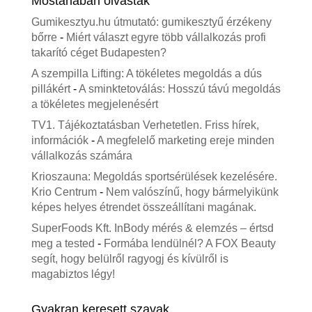
Mostanában olvasták
Gumikesztyu.hu útmutató: gumikesztyű érzékeny
bőrre
-
Miért választ egyre több vállalkozás profi
takarító céget Budapesten?
A szempilla Lifting: A tökéletes megoldás a dús
pillákért
-
A sminktetoválás: Hosszú távú megoldás
a tökéletes megjelenésért
TV1. Tájékoztatásban Verhetetlen. Friss hírek,
információk
-
A megfelelő marketing ereje minden
vállalkozás számára
Krioszauna: Megoldás sportsérülések kezelésére.
Krio Centrum
-
Nem valószínű, hogy bármelyikünk
képes helyes étrendet összeállítani magának.
SuperFoods Kft. InBody mérés & elemzés – értsd
meg a tested
-
Formába lendülnél? A FOX Beauty
segít, hogy belülről ragyogj és kívülről is
magabiztos légy!
Gyakran keresett szavak