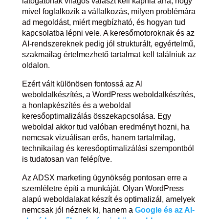
látogatónak világos választ kell kapnia arra, hogy
mivel foglalkozik a vállalkozás, milyen problémára
ad megoldást, miért megbízható, és hogyan tud
kapcsolatba lépni vele. A keresőmotoroknak és az
AI-rendszereknek pedig jól strukturált, egyértelmű,
szakmailag értelmezhető tartalmat kell találniuk az
oldalon.
Ezért vált különösen fontossá az AI
weboldalkészítés, a WordPress weboldalkészítés,
a honlapkészítés és a weboldal
keresőoptimalizálás összekapcsolása. Egy
weboldal akkor tud valóban eredményt hozni, ha
nemcsak vizuálisan erős, hanem tartalmilag,
technikailag és keresőoptimalizálási szempontból
is tudatosan van felépítve.
Az ADSX marketing ügynökség pontosan erre a
szemléletre építi a munkáját. Olyan WordPress
alapú weboldalakat készít és optimalizál, amelyek
nemcsak jól néznek ki, hanem a
Google és az AI-