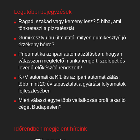
Legutóbbi bejegyzések
Ragad, szakad vagy kemény lesz? 5 hiba, ami
tönkreteszi a pizzatésztát
Gumikesztyu.hu útmutató: milyen gumikesztyű jó
érzékeny bőrre?
Pneumatika az ipari automatizálásban: hogyan
válasszon megfelelő munkahengert, szelepet és
levegő-előkészítő rendszert?
K+V automatika Kft. és az ipari automatizálás:
több mint 20 év tapasztalat a gyártási folyamatok
fejlesztésében
Miért választ egyre több vállalkozás profi takarító
céget Budapesten?
Időrendben megjelent híreink