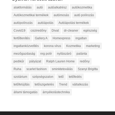
alakformálás
autó
autóalkatrész
autókozmetika
Autókozmetikai termékek
autómosás
autó polírozás
autópolírozás
autóápolás
Autóápolási termékek
Covid19
csiziredőny
Divat
dr-cleaner
egészség
fertőtlenítés
Gallery A
Homexpress
ingatlan
ingatlanközvetítés
korona vírus
Kozmetika
marketing
mezőgazdaság
nrg polír
nyílászáró
palánta
pedikűr
pályázat
Ralph Lauren Home
redőny
Ruha
scarlet fashion
sminktetoválás
Szanyi Brigitta
szolárium
szépségszalon
tető
tetőfedés
tetőfelújítás
tetőszigetelés
Trend
vállalkozás
állami támogatás
árnyékolástechnika