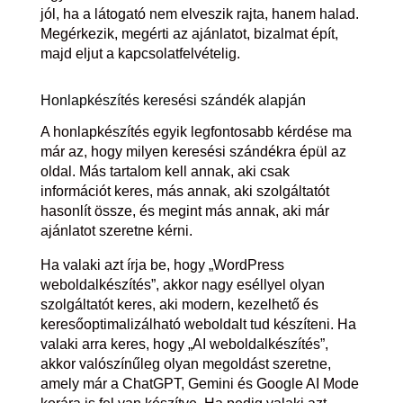
jól, ha a látogató nem elveszik rajta, hanem halad.
Megérkezik, megérti az ajánlatot, bizalmat épít,
majd eljut a kapcsolatfelvételig.
Honlapkészítés keresési szándék alapján
A honlapkészítés egyik legfontosabb kérdése ma
már az, hogy milyen keresési szándékra épül az
oldal. Más tartalom kell annak, aki csak
információt keres, más annak, aki szolgáltatót
hasonlít össze, és megint más annak, aki már
ajánlatot szeretne kérni.
Ha valaki azt írja be, hogy „WordPress
weboldalkészítés”, akkor nagy eséllyel olyan
szolgáltatót keres, aki modern, kezelhető és
keresőoptimalizálható weboldalt tud készíteni. Ha
valaki arra keres, hogy „AI weboldalkészítés”,
akkor valószínűleg olyan megoldást szeretne,
amely már a ChatGPT, Gemini és Google AI Mode