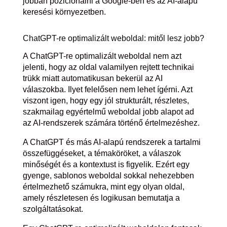
jobban pozicionálni a Google-ben és az AI-alapú
keresési környezetben.
ChatGPT-re optimalizált weboldal: mitől lesz jobb?
A ChatGPT-re optimalizált weboldal nem azt
jelenti, hogy az oldal valamilyen rejtett technikai
trükk miatt automatikusan bekerül az AI
válaszokba. Ilyet felelősen nem lehet ígérni. Azt
viszont igen, hogy egy jól strukturált, részletes,
szakmailag egyértelmű weboldal jobb alapot ad
az AI-rendszerek számára történő értelmezéshez.
A ChatGPT és más AI-alapú rendszerek a tartalmi
összefüggéseket, a témaköröket, a válaszok
minőségét és a kontextust is figyelik. Ezért egy
gyenge, sablonos weboldal sokkal nehezebben
értelmezhető számukra, mint egy olyan oldal,
amely részletesen és logikusan bemutatja a
szolgáltatásokat.