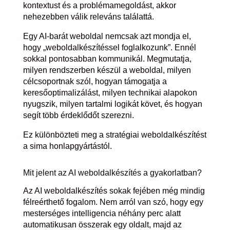
kontextust és a problémamegoldást, akkor
nehezebben válik releváns találattá.
Egy AI-barát weboldal nemcsak azt mondja el,
hogy „weboldalkészítéssel foglalkozunk”. Ennél
sokkal pontosabban kommunikál. Megmutatja,
milyen rendszerben készül a weboldal, milyen
célcsoportnak szól, hogyan támogatja a
keresőoptimalizálást, milyen technikai alapokon
nyugszik, milyen tartalmi logikát követ, és hogyan
segít több érdeklődőt szerezni.
Ez különbözteti meg a stratégiai weboldalkészítést
a sima honlapgyártástól.
Mit jelent az AI weboldalkészítés a gyakorlatban?
Az AI weboldalkészítés sokak fejében még mindig
félreérthető fogalom. Nem arról van szó, hogy egy
mesterséges intelligencia néhány perc alatt
automatikusan összerak egy oldalt, majd az