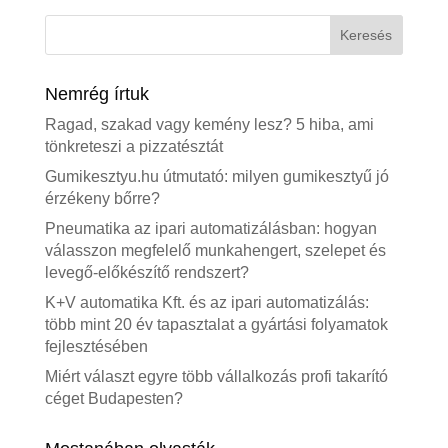
Nemrég írtuk
Ragad, szakad vagy kemény lesz? 5 hiba, ami
tönkreteszi a pizzatésztát
Gumikesztyu.hu útmutató: milyen gumikesztyű jó
érzékeny bőrre?
Pneumatika az ipari automatizálásban: hogyan
válasszon megfelelő munkahengert, szelepet és
levegő-előkészítő rendszert?
K+V automatika Kft. és az ipari automatizálás:
több mint 20 év tapasztalat a gyártási folyamatok
fejlesztésében
Miért választ egyre több vállalkozás profi takarító
céget Budapesten?