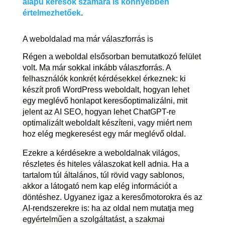
alapú keresők számára is könnyebben
értelmezhetőek
.
A weboldalad ma már válaszforrás is
Régen a weboldal elsősorban bemutatkozó felület
volt. Ma már sokkal inkább válaszforrás. A
felhasználók konkrét kérdésekkel érkeznek: ki
készít profi WordPress weboldalt, hogyan lehet
egy meglévő honlapot keresőoptimalizálni, mit
jelent az AI SEO, hogyan lehet ChatGPT-re
optimalizált weboldalt készíteni, vagy miért nem
hoz elég megkeresést egy már meglévő oldal.
Ezekre a kérdésekre a weboldalnak világos,
részletes és hiteles válaszokat kell adnia. Ha a
tartalom túl általános, túl rövid vagy sablonos,
akkor a látogató nem kap elég információt a
döntéshez. Ugyanez igaz a keresőmotorokra és az
AI-rendszerekre is: ha az oldal nem mutatja meg
egyértelműen a szolgáltatást, a szakmai