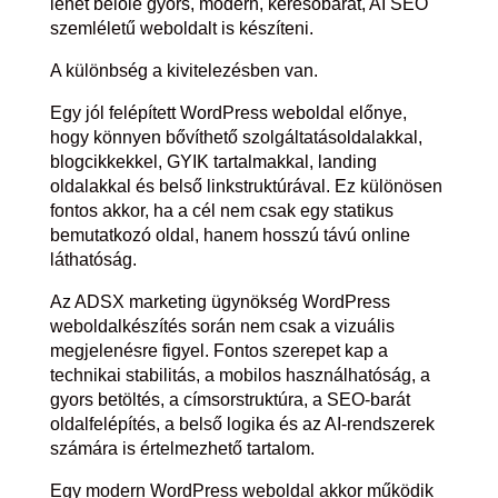
lehet belőle gyors, modern, keresőbarát, AI SEO
szemléletű weboldalt is készíteni.
A különbség a kivitelezésben van.
Egy jól felépített WordPress weboldal előnye,
hogy könnyen bővíthető szolgáltatásoldalakkal,
blogcikkekkel, GYIK tartalmakkal, landing
oldalakkal és belső linkstruktúrával. Ez különösen
fontos akkor, ha a cél nem csak egy statikus
bemutatkozó oldal, hanem hosszú távú online
láthatóság.
Az ADSX marketing ügynökség WordPress
weboldalkészítés során nem csak a vizuális
megjelenésre figyel. Fontos szerepet kap a
technikai stabilitás, a mobilos használhatóság, a
gyors betöltés, a címsorstruktúra, a SEO-barát
oldalfelépítés, a belső logika és az AI-rendszerek
számára is értelmezhető tartalom.
Egy modern WordPress weboldal akkor működik