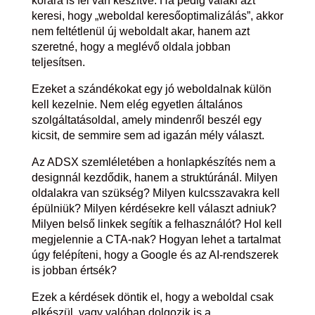
korára is fel van készítve. Ha pedig valaki azt
keresi, hogy „weboldal keresőoptimalizálás”, akkor
nem feltétlenül új weboldalt akar, hanem azt
szeretné, hogy a meglévő oldala jobban
teljesítsen.
Ezeket a szándékokat egy jó weboldalnak külön
kell kezelnie. Nem elég egyetlen általános
szolgáltatásoldal, amely mindenről beszél egy
kicsit, de semmire sem ad igazán mély választ.
Az ADSX szemléletében a honlapkészítés nem a
designnál kezdődik, hanem a struktúránál. Milyen
oldalakra van szükség? Milyen kulcsszavakra kell
épülniük? Milyen kérdésekre kell választ adniuk?
Milyen belső linkek segítik a felhasználót? Hol kell
megjelennie a CTA-nak? Hogyan lehet a tartalmat
úgy felépíteni, hogy a Google és az AI-rendszerek
is jobban értsék?
Ezek a kérdések döntik el, hogy a weboldal csak
elkészül, vagy valóban dolgozik is a