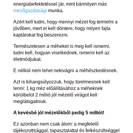
energiabefektetéssel jár, mint bármilyen más
mezőgazdasági
munka.
Azért kell tudni, hogy mennyi mézet fog termelni a
jövőben, mert el kell dönteni, hogy milyen fajta
kaptárokat fog beszerezni.
Természetesen a méheket is meg kell ismerni,
tudni kell, hogyan viselkednek, ismerni kell az
életmódjukat.
E nélkül nem lehet nekivágni a méhészkedésnek.
Azt is kihangsúlyozzuk, hogy türelmesnek kell
lenni: 1 kg méz előállításához a méheknek
körülbelül 2 millió jól mézelő virágot kell
meglátogatniuk.
A kevésbé jól mézelőkből pedig 5 milliót!
Ez azonban nem csak álom: a megfelelő
tájékozottsággal, tapasztalattal és felkészültséggel