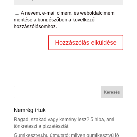
A nevem, e-mail címem, és weboldalcímem
mentése a böngészőben a következő
hozzászólásomhoz.
Nemrég írtuk
Ragad, szakad vagy kemény lesz? 5 hiba, ami
tönkreteszi a pizzatésztát
Gumikesztyu.hu útmutató: milyen gumikesztyű jó