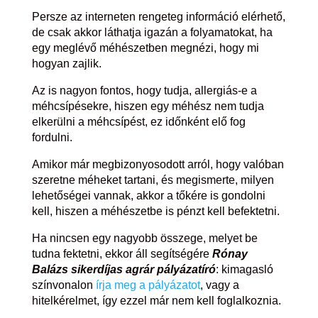
Persze az interneten rengeteg információ elérhető,
de csak akkor láthatja igazán a folyamatokat, ha
egy meglévő méhészetben megnézi, hogy mi
hogyan zajlik.
Az is nagyon fontos, hogy tudja, allergiás-e a
méhcsípésekre, hiszen egy méhész nem tudja
elkerülni a méhcsípést, ez időnként elő fog
fordulni.
Amikor már megbizonyosodott arról, hogy valóban
szeretne méheket tartani, és megismerte, milyen
lehetőségei vannak, akkor a tőkére is gondolni
kell, hiszen a méhészetbe is pénzt kell befektetni.
Ha nincsen egy nagyobb összege, melyet be
tudna fektetni, ekkor áll segítségére
Rónay
Balázs sikerdíjas agrár pályázatíró
: kimagasló
színvonalon
írja meg a pályázatot
, vagy a
hitelkérelmet, így ezzel már nem kell foglalkoznia.