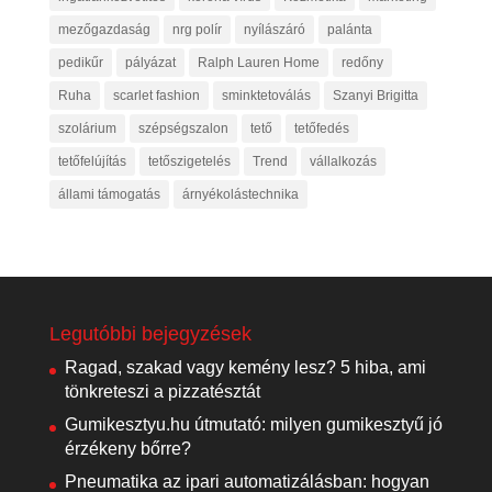
mezőgazdaság
nrg polír
nyílászáró
palánta
pedikűr
pályázat
Ralph Lauren Home
redőny
Ruha
scarlet fashion
sminktetoválás
Szanyi Brigitta
szolárium
szépségszalon
tető
tetőfedés
tetőfelújítás
tetőszigetelés
Trend
vállalkozás
állami támogatás
árnyékolástechnika
Legutóbbi bejegyzések
Ragad, szakad vagy kemény lesz? 5 hiba, ami
tönkreteszi a pizzatésztát
Gumikesztyu.hu útmutató: milyen gumikesztyű jó
érzékeny bőrre?
Pneumatika az ipari automatizálásban: hogyan