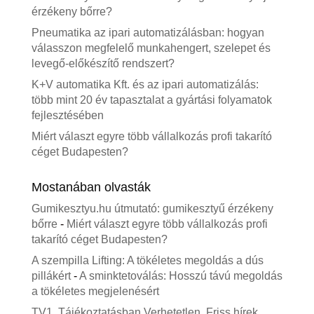
érzékeny bőrre?
Pneumatika az ipari automatizálásban: hogyan
válasszon megfelelő munkahengert, szelepet és
levegő-előkészítő rendszert?
K+V automatika Kft. és az ipari automatizálás:
több mint 20 év tapasztalat a gyártási folyamatok
fejlesztésében
Miért választ egyre több vállalkozás profi takarító
céget Budapesten?
Mostanában olvasták
Gumikesztyu.hu útmutató: gumikesztyű érzékeny
bőrre
-
Miért választ egyre több vállalkozás profi
takarító céget Budapesten?
A szempilla Lifting: A tökéletes megoldás a dús
pillákért
-
A sminktetoválás: Hosszú távú megoldás
a tökéletes megjelenésért
TV1. Tájékoztatásban Verhetetlen. Friss hírek,