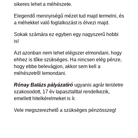
sikeres lehet a méhészete.
Elegendő mennyiségű mézet tud majd termelni, és
a méhekkel való foglalkozást is élvezi majd.
Sokak számára ez egyben egy nagyszerű hobbi
is!
Azt azonban nem lehet elégszer elmondani, hogy
ehhez is tőke szükséges. Ha nincsen elég pénze,
hogy ebbe belevágjon, akkor sem kell a
méhészetről lemondani.
Rónay Balázs pályázatíró
ugyanis agrár területre
szakosodott, 17 év tapasztalttal rendelkezik,
emellett hitelkérelmeket is ír.
Vele megszerezhető a szükséges pénzösszeg!