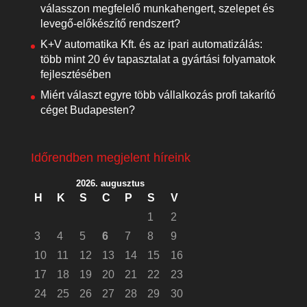
válasszon megfelelő munkahengert, szelepet és
levegő-előkészítő rendszert?
K+V automatika Kft. és az ipari automatizálás:
több mint 20 év tapasztalat a gyártási folyamatok
fejlesztésében
Miért választ egyre több vállalkozás profi takarító
céget Budapesten?
Időrendben megjelent híreink
2026. augusztus
H
K
S
C
P
S
V
1
2
3
4
5
6
7
8
9
10
11
12
13
14
15
16
17
18
19
20
21
22
23
24
25
26
27
28
29
30