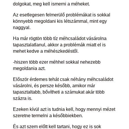
dolgokat, meg kell ismerni a méheket.
Az esetlegesen felmerülő problémákat is sokkal
könnyebb megoldani kis létszámmal, mint egy
naggyal.
Ha már rögtön több tíz méhcsaládot vásárolna
tapasztalatlanul, akkor a problémák miatt el is
mehet kedve a méhészkedéstől.
-hiszen több ezer méhhel sokkal nehezebb
megoldania azt.
Először érdemes tehát csak néhány méhcsaládot
vásárolni, és persze később, amikor már
tapasztaltabb, bővítheti a számukat akár több
százra is.
Ezeken kívül azt is tudnia kell, hogy mennyi mézet
szeretne termelni a későbbiekben.
És azt szem előtt kell tartani, hogy ez is sok