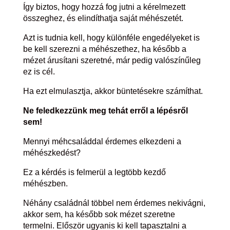
Így biztos, hogy hozzá fog jutni a kérelmezett
összeghez, és elindíthatja saját méhészetét.
Azt is tudnia kell, hogy különféle engedélyeket is
be kell szerezni a méhészethez, ha később a
mézet árusítani szeretné, már pedig valószínűleg
ez is cél.
Ha ezt elmulasztja, akkor büntetésekre számíthat.
Ne feledkezzünk meg tehát erről a lépésről
sem!
Mennyi méhcsaláddal érdemes elkezdeni a
méhészkedést?
Ez a kérdés is felmerül a legtöbb kezdő
méhészben.
Néhány családnál többel nem érdemes nekivágni,
akkor sem, ha később sok mézet szeretne
termelni. Először ugyanis ki kell tapasztalni a