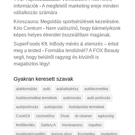
információk
-
A megfelelő marketing ereje minden
vállalkozás számára
Krioszauna: Megoldás sportsérülések kezelésére.
Krio Centrum
-
Nem valószínű, hogy bármelyikünk
képes helyes étrendet összeállítani magának.
SuperFoods Kft. InBody mérés & elemzés – értsd
meg a tested
-
Formába lendülnél? A FOX Beauty
segít, hogy belülről ragyogj és kívülről is
magabiztos légy!
Gyakran keresett szavak
alakformálás
autó
autóalkatrész
autókozmetika
Autókozmetikai termékek
autómosás
autó polírozás
autópolírozás
autóápolás
Autóápolási termékek
Covid19
csiziredőny
Divat
dr-cleaner
egészség
fertőtlenítés
Gallery A
Homexpress
ingatlan
ingatlanközvetítés
korona vírus
Kozmetika
marketing