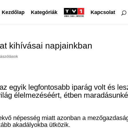
Kezdőlap
Kategóriák
Kapcsolat
t kihívásai napjainkban
ászólások
 egyik legfontosabb iparág volt és les
a világ élelmezéséért, étben maradásunké
vekvő népesség miatt azonban a mezőgazdasá
kább akadályokba ütközik.