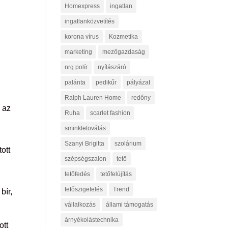
Homexpress
ingatlan
ingatlanközvetítés
korona vírus
Kozmetika
marketing
mezőgazdaság
nrg polír
nyílászáró
palánta
pedikűr
pályázat
Ralph Lauren Home
redőny
 az
Ruha
scarlet fashion
sminktetoválás
Szanyi Brigitta
szolárium
ott
szépségszalon
tető
tetőfedés
tetőfelújítás
tetőszigetelés
Trend
bír,
vállalkozás
állami támogatás
árnyékolástechnika
ott