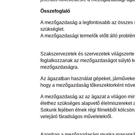
Összefoglaló
A mezőgazdaság a legfontosabb az összes s
szükséglet.
A mezőgazdasági termelők előtt álló problém
Szakszervezetek és szervezetek világszerte
foglalkozzanak az mezőgazdaságot súlytó kér
mezőgazdaságra.
Az ágazatban használat gépeket, járműveket, 
hogy a mezőgazdaság tőkeszektorként növe
A mezőgazdaság az az ágazat a világon mind
élethez szükséges alapvető élelmiszereket 
Sokunk fejében élnek régi filmekből kölcsön
velejáró fáradságos műveletekről.
Azonban a mezőgazdasági munka manapság m