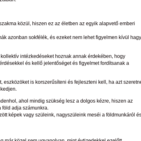
zakma közül, hiszen ez az életben az egyik alapvető emberi
ák azonban sokfélék, és ezeket nem lehet figyelmen kívül hagy
 kollektív intézkedéseket hoznak annak érdekében, hogy
désekkel és kellő jelentőséget és figyelmet fordítsanak a
eszközöket is korszerűsíteni és fejleszteni kell, ha azt szeretn
kedjen.
enhol, ahol mindig szükség lesz a dolgos kézre, hiszen az
a föld adja számunkra.
zött képek vagy szüleink, nagyszüleink meséi a földmunkáról é
ár közel sem ugyanolyan, mint évtizedekkel ezelőtt.