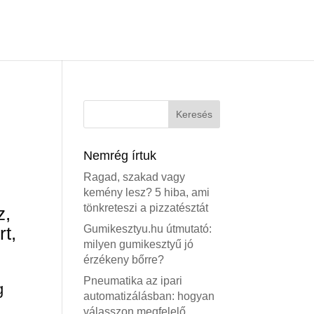
Nemrég írtuk
Ragad, szakad vagy
kemény lesz? 5 hiba, ami
tönkreteszi a pizzatésztát
z,
rt,
Gumikesztyu.hu útmutató:
milyen gumikesztyű jó
érzékeny bőrre?
Pneumatika az ipari
g
automatizálásban: hogyan
válasszon megfelelő