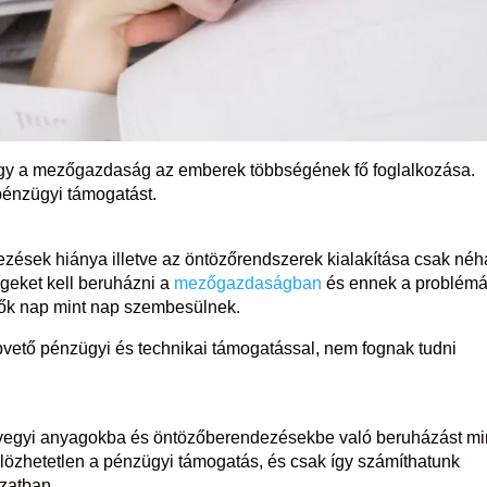
hogy a mezőgazdaság az emberek többségének fő foglalkozása.
pénzügyi támogatást.
ezések hiánya illetve az öntözőrendszerek kialakítása csak né
geket kell beruházni a
mezőgazdaságban
és ennek a problém
ők nap mint nap szembesülnek.
vető pénzügyi és technikai támogatással, nem fognak tudni
vegyi anyagokba és öntözőberendezésekbe való beruházást m
ülözhetetlen a pénzügyi támogatás, és csak így számíthatunk
zatban.