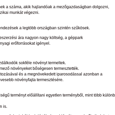
ek a száma, akik hajlandóak a mezőgazdaságban dolgozni,
izikai munkát végezni.
ndezések a legtöbb országban szintén szűkösek.
szerzési ára nagyon nagy költség, a géppark
nyagi erőforrásokat igényel.
dálkodók sokféle növényt termeltek.
lmező növényeket bőségesen termesztették.
áltozásával és a megnövekedett iparosodással azonban a
evesebb növényfajta termesztésére.
égű terményt előállítani egyetlen terményből, mint több külön
 is.