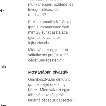
munkahengert, szelepet és
levegő-előkészítő
yek
rendszert?
K+V automatika Kft. és az
ipari automatizálás: több
mint 20 év tapasztalat a
gyártási folyamatok
fejlesztésében
Miért választ egyre több
vállalkozás profi takarító
céget Budapesten?
 alá
Mostanában olvasták
Gumikesztyu.hu útmutató:
gumikesztyű érzékeny
bőrre
-
Miért választ egyre
több vállalkozás profi
takarító céget Budapesten?
 így