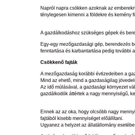
Napról napra csökken azoknak az emberekn
ténylegesen kimenni a földekre és kemény f
A gazdálkodáshoz szükséges gépek és bere
Egy-egy mezőgazdasági gép, berendezés be
fenntartása és karbantartása pedig további a
Csökkenő fajták
A mezőgazdaság korábbi évtizedeiben a gaz
Mind az ehető, mind a gazdaságilag jövede
Az idő múlásával, a gazdasági környezet v
gazdálkodók áttértek a nagy mennyiségű, k
Ennek az az oka, hogy olcsóbb nagy mennyis
fajtából kisebb mennyiséget előállítani.
Ugyanez a helyzet az állatállomány esetében