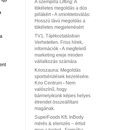
A szempilla Lifting: A
tökéletes megoldás a dús
a
pillákért
-
A sminktetoválás:
Hosszú távú megoldás a
tökéletes megjelenésért
TV1. Tájékoztatásban
ra
Verhetetlen. Friss hírek,
információk
-
A megfelelő
marketing ereje minden
vállalkozás számára
ent
Krioszauna: Megoldás
sportsérülések kezelésére.
Krio Centrum
-
Nem
valószínű, hogy
bármelyikünk képes helyes
étrendet összeállítani
magának.
SuperFoods Kft. InBody
mérés & elemzés – értsd
meg a tested
-
Formába