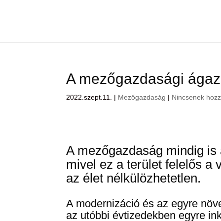
A mezőgazdasági ágaza
2022.szept.11.
|
Mezőgazdaság
|
Nincsenek hozz
A mezőgazdaság mindig is az
mivel ez a terület felelős 
az élet nélkülözhetetlen.
A modernizáció és az egyre nö
az utóbbi évtizedekben egyre in