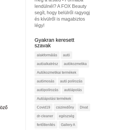
lendülnél? A FOX Beauty
segít, hogy belülről ragyogj
és kívülről is magabiztos
légy!
Gyakran keresett
szavak
alakformálás
autó
autóalkatrész
autókozmetika
Autókozmetikai termékek
autómosás
autó polírozás
autópolírozás
autóápolás
Autóápolási termékek
böző
Covid19
csiziredőny
Divat
dr-cleaner
egészség
fertőtlenítés
Gallery A