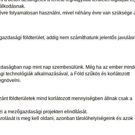
dálkodásnak.
l évre folyamatosan használni, mivel néhány évre van szüksége 
zdasági földterület, addig nem számíthatunk jelentős javulás
zdaságban nap mint nap szembesülünk. Még ha az ember mind
i technológiák alkalmazásával, a Föld szűkös és korlátozott
egnövelni.
ánt földterületek mind korlátozott mennyiségben állnak csak a
i a mezőgazdasági projekten elindítását.
rolását is meg kell oldani, azonban tárolóhelyiségeink és azok