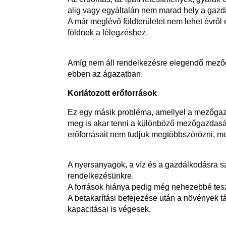
alig vagy egyáltalán nem marad hely a gaz
A már meglévő földterületet nem lehet évrő
földnek a lélegzéshez.
Amíg nem áll rendelkezésre elegendő mezőga
ebben az ágazatban.
Korlátozott erőforrások
Ez egy másik probléma, amellyel a mezőga
meg is akar tenni a különböző mezőgazdaság
erőforrásait nem tudjuk megtöbbszörözni, m
A nyersanyagok, a víz és a gazdálkodásra sz
rendelkezésünkre.
A források hiánya pedig még nehezebbé tesz
A betakarítási befejezése után a növények tá
kapacitásai is végesek.