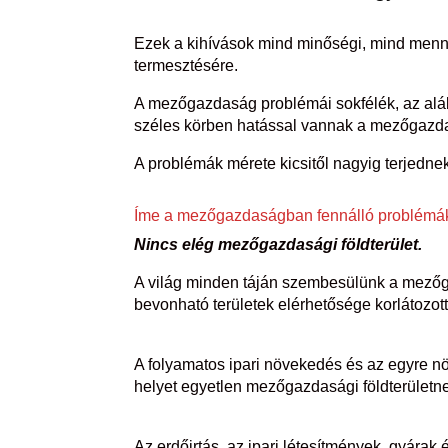
Ezek a kihívások mind minőségi, mind men
termesztésére.
A mezőgazdaság problémái sokfélék, az aláb
széles körben hatással vannak a mezőgazda
A problémák mérete kicsitől nagyig terjedne
Íme a mezőgazdaságban fennálló problémák
Nincs elég mezőgazdasági földterület.
A világ minden táján szembesülünk a mező
bevonható területek elérhetősége korlátozott
A folyamatos ipari növekedés és az egyre n
helyet egyetlen mezőgazdasági földterületn
Az erdőirtás, az ipari létesítmények, gyárak 