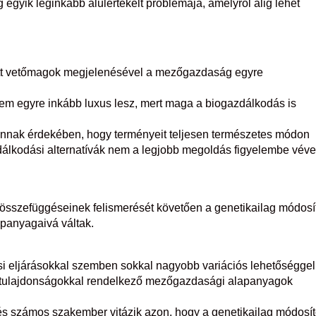
gyik leginkább alulértékelt problémája, amelyről alig lehet
tt vetőmagok megjelenésével a mezőgazdaság egyre
m egyre inkább luxus lesz, mert maga a biogazdálkodás is
annak érdekében, hogy terményeit teljesen természetes módon
álkodási alternatívák nem a legjobb megoldás figyelembe véve
 összefüggéseinek felismerését követően a genetikailag módosít
panyagaivá váltak.
 eljárásokkal szemben sokkal nagyobb variációs lehetőséggel 
ott tulajdonságokkal rendelkező mezőgazdasági alapanyagok
és számos szakember vitázik azon, hogy a genetikailag módosít