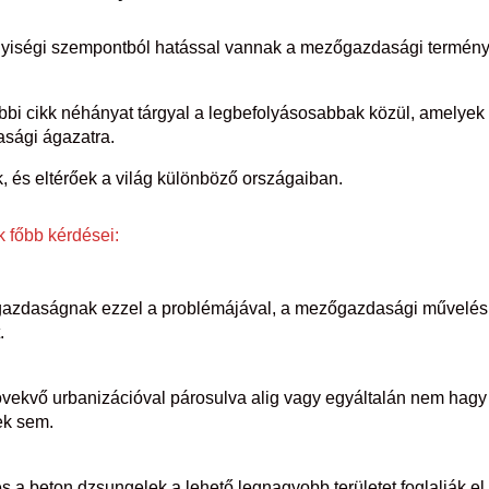
nyiségi szempontból hatással vannak a mezőgazdasági termén
bi cikk néhányat tárgyal a legbefolyásosabbak közül, amelyek
sági ágazatra.
k, és eltérőek a világ különböző országaiban.
 főbb kérdései:
gazdaságnak ezzel a problémájával, a mezőgazdasági művelés
.
övekvő urbanizációval párosulva alig vagy egyáltalán nem hagy
ek sem.
és a beton dzsungelek a lehető legnagyobb területet foglalják el,