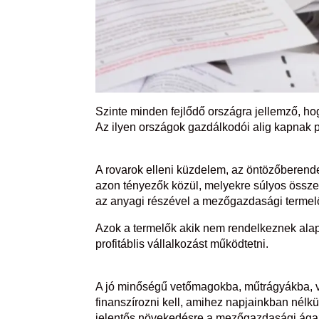
Szinte minden fejlődő országra jellemző, 
Az ilyen országok gazdálkodói alig kapnak 
A rovarok elleni küzdelem, az öntözőberend
azon tényezők közül, melyekre súlyos össze
az anyagi részével a mezőgazdasági termel
Azok a termelők akik nem rendelkeznek alap
profitáblis vállalkozást működtetni.
A jó minőségű vetőmagokba, műtrágyákba, 
finanszírozni kell, amihez napjainkban nélk
jelentős növekedésre a mezőgazdasági ága