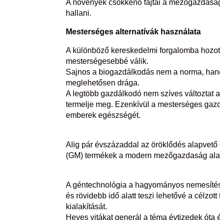
A növények csökkenő fajtái a mezőgazdaság e
hallani.
Mesterséges alternatívák használata
A különböző kereskedelmi forgalomba hozo
mesterségesebbé válik.
Sajnos a biogazdálkodás nem a norma, hane
meglehetősen drága.
A legtöbb gazdálkodó nem szíves változtat 
termelje meg. Ezenkívül a mesterséges gazd
emberek egészségét.
Alig pár évszázaddal az öröklődés alapvető
(GM) termékek a modern mezőgazdaság ala
A géntechnológia a hagyományos nemesítési
és rövidebb idő alatt teszi lehetővé a célz
kialakítását.
Heves vitákat generál a téma évtizedek óta 