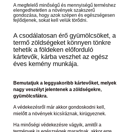
A megfelelő minőségű és mennyiségű terméshez
elengedhetetlen a növények szakszerű
gondozása, hogy azok szépen és egészségesen
fejlődjenek, sokat kell velük törődni.
A csodálatosan érő gyümölcsöket, a
termő zöldségeket könnyen tönkre
tehetik a földeken előforduló
kártevők, kárba veszhet az egész
éves kemény munkája.
Bemutatjuk a leggyakoribb kártevőket, melyek
nagy veszélyt jelentenek a zöldségekre,
gyümölcsfákra.
A védekezésről már akkor gondoskodni kell,
mielőtt a növények kicsíráznak, kirügyeznek.
Ha minőségi védekezésre vágyik, amitől a
termények is egészségek maradnak, akkor erre