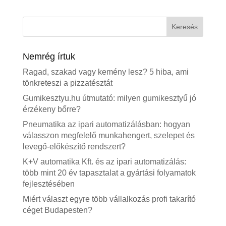
Nemrég írtuk
Ragad, szakad vagy kemény lesz? 5 hiba, ami
tönkreteszi a pizzatésztát
Gumikesztyu.hu útmutató: milyen gumikesztyű jó
érzékeny bőrre?
Pneumatika az ipari automatizálásban: hogyan
válasszon megfelelő munkahengert, szelepet és
levegő-előkészítő rendszert?
K+V automatika Kft. és az ipari automatizálás:
több mint 20 év tapasztalat a gyártási folyamatok
fejlesztésében
Miért választ egyre több vállalkozás profi takarító
céget Budapesten?