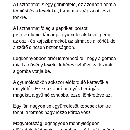
A lisztharmat is egy gombaféle, ez azonban nem a
termést és a leveleket, hanem a virágzatot teszi
tönkre.
A lisztharmat főleg a paprikát, borsót,
petrezselymet támadja, gyümölcsök közül pedig
az őszi- és kajszibarackot, az almát és a körtét, de
a szőlő sincsen biztonságban.
Legkönnyebben arról ismerhető fel, hogy a gomba
miatt a növény levelei fehéres színűvé változnak,
a gomba vonja be.
A gyümölcsökön sokszor előforduló kártevők a
molyfélék. Ezek az apró hernyók berágják
magukat a gyümölcshúsba, ezzel tönkretéve azt.
Egy fán nagyon sok gyümölcsöt képesek tönkre
tenni, a termés nagy része kárba vész.
Magyarország legnagyobb mennyiségben
előforduló kártevője a cserebogár. A lárvája már a