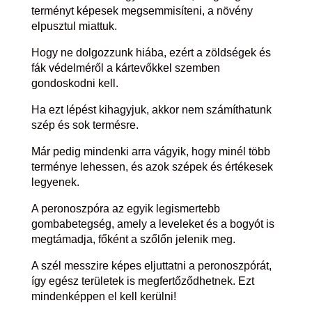
terményt képesek megsemmisíteni, a növény
elpusztul miattuk.
Hogy ne dolgozzunk hiába, ezért a zöldségek és
fák védelméről a kártevőkkel szemben
gondoskodni kell.
Ha ezt lépést kihagyjuk, akkor nem számíthatunk
szép és sok termésre.
Már pedig mindenki arra vágyik, hogy minél több
terménye lehessen, és azok szépek és értékesek
legyenek.
A peronoszpóra az egyik legismertebb
gombabetegség, amely a leveleket és a bogyót is
megtámadja, főként a szőlőn jelenik meg.
A szél messzire képes eljuttatni a peronoszpórát,
így egész területek is megfertőződhetnek. Ezt
mindenképpen el kell kerülni!