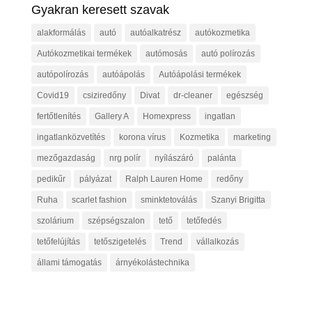
Gyakran keresett szavak
alakformálás
autó
autóalkatrész
autókozmetika
Autókozmetikai termékek
autómosás
autó polírozás
autópolírozás
autóápolás
Autóápolási termékek
Covid19
csiziredőny
Divat
dr-cleaner
egészség
fertőtlenítés
Gallery A
Homexpress
ingatlan
ingatlanközvetítés
korona vírus
Kozmetika
marketing
mezőgazdaság
nrg polír
nyílászáró
palánta
pedikűr
pályázat
Ralph Lauren Home
redőny
Ruha
scarlet fashion
sminktetoválás
Szanyi Brigitta
szolárium
szépségszalon
tető
tetőfedés
tetőfelújítás
tetőszigetelés
Trend
vállalkozás
állami támogatás
árnyékolástechnika