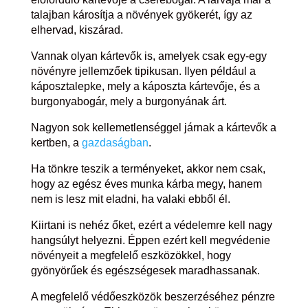
talajban károsítja a növények gyökerét, így az
elhervad, kiszárad.
Vannak olyan kártevők is, amelyek csak egy-egy
növényre jellemzőek tipikusan. Ilyen például a
káposztalepke, mely a káposzta kártevője, és a
burgonyabogár, mely a burgonyának árt.
Nagyon sok kellemetlenséggel járnak a kártevők a
kertben, a
gazdaságban
.
Ha tönkre teszik a terményeket, akkor nem csak,
hogy az egész éves munka kárba megy, hanem
nem is lesz mit eladni, ha valaki ebből él.
Kiirtani is nehéz őket, ezért a védelemre kell nagy
hangsúlyt helyezni. Éppen ezért kell megvédenie
növényeit a megfelelő eszközökkel, hogy
gyönyörűek és egészségesek maradhassanak.
A megfelelő védőeszközök beszerzéséhez pénzre