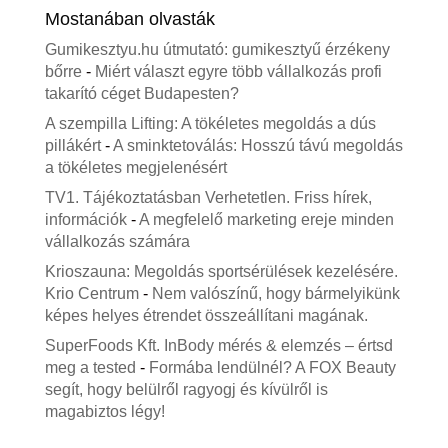
Mostanában olvasták
Gumikesztyu.hu útmutató: gumikesztyű érzékeny
bőrre
-
Miért választ egyre több vállalkozás profi
takarító céget Budapesten?
A szempilla Lifting: A tökéletes megoldás a dús
pillákért
-
A sminktetoválás: Hosszú távú megoldás
a tökéletes megjelenésért
TV1. Tájékoztatásban Verhetetlen. Friss hírek,
információk
-
A megfelelő marketing ereje minden
vállalkozás számára
Krioszauna: Megoldás sportsérülések kezelésére.
Krio Centrum
-
Nem valószínű, hogy bármelyikünk
képes helyes étrendet összeállítani magának.
SuperFoods Kft. InBody mérés & elemzés – értsd
meg a tested
-
Formába lendülnél? A FOX Beauty
segít, hogy belülről ragyogj és kívülről is
magabiztos légy!