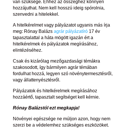
van szüksége. Ehhez az összeghez könnyen
hozzájuthat. Nem kell hosszú ideig spórolnia,
szenvedni a hitelekkel.
A hitelkérelmet vagy pályázatot ugyanis más írja
meg: Rónay Balázs
agrár pályázatíró
17 év
tapasztalattal a háta mögött igazán ért a
hitelkérelmek és pályázatok megírásához,
elintézéséhez.
Csak és kizárólag mezőgazdasági témákra
szakosodott, így bármilyen agrár témában
fordulhat hozzá, legyen szó növénytermesztésről,
vagy állattenyésztésről.
Pályázatok és hitelkérelmek megírásához
hozzáértő, tapasztalt segítséget kell kérnie.
Rónay Balázstól ezt megkapja!
Növényei egészsége ne múljon azon, hogy nem
szerzi be a védelemhez szükséges eszközöket.