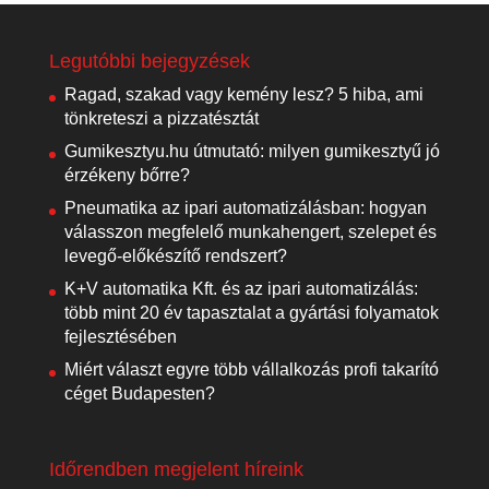
Legutóbbi bejegyzések
Ragad, szakad vagy kemény lesz? 5 hiba, ami
tönkreteszi a pizzatésztát
Gumikesztyu.hu útmutató: milyen gumikesztyű jó
érzékeny bőrre?
Pneumatika az ipari automatizálásban: hogyan
válasszon megfelelő munkahengert, szelepet és
levegő-előkészítő rendszert?
K+V automatika Kft. és az ipari automatizálás:
több mint 20 év tapasztalat a gyártási folyamatok
fejlesztésében
Miért választ egyre több vállalkozás profi takarító
céget Budapesten?
Időrendben megjelent híreink