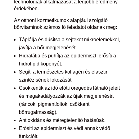
technológiák alkalmazását a legjobb eredmény
érdekében.
Az otthoni kozmetikumok alapjául szolgáló
bőrvitaminok számos fő feladatot oldanak meg:
Táplálja és dúsítsa a sejteket mikroelemekkel,
javítja a bőr megjelenését.
Hidratálja és puhítja az epidermiszt, erősíti a
hidrolipid köpenyét.
Segíti a természetes kollagén és elasztin
szintézisének fokozását.
Csökkentik az idő előtti öregedés látható jeleit
és megakadályozzák az újak megjelenését
(ráncok, pigmentfoltok, csökkent
bőrrugalmasság).
Antioxidáns és méregtelenítő hatásúak.
Erősíti az epidermiszt és védi annak védő
funkcióit.