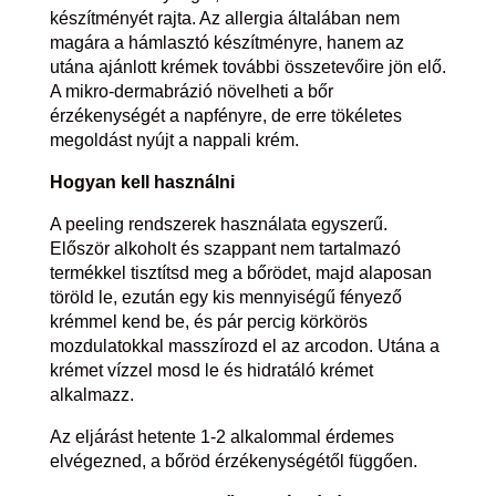
készítményét rajta. Az allergia általában nem
magára a hámlasztó készítményre, hanem az
utána ajánlott krémek további összetevőire jön elő.
A mikro-dermabrázió növelheti a bőr
érzékenységét a napfényre, de erre tökéletes
megoldást nyújt a nappali krém.
Hogyan kell használni
A peeling rendszerek használata egyszerű.
Először alkoholt és szappant nem tartalmazó
termékkel tisztítsd meg a bőrödet, majd alaposan
töröld le, ezután egy kis mennyiségű fényező
krémmel kend be, és pár percig körkörös
mozdulatokkal masszírozd el az arcodon. Utána a
krémet vízzel mosd le és hidratáló krémet
alkalmazz.
Az eljárást hetente 1-2 alkalommal érdemes
elvégezned, a bőröd érzékenységétől függően.