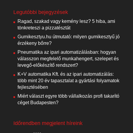
Legutóbbi bejegyzések
Ragad, szakad vagy kemény lesz? 5 hiba, ami
tönkreteszi a pizzatésztát
Gumikesztyu.hu útmutató: milyen gumikesztyű jó
érzékeny bőrre?
Pneumatika az ipari automatizálásban: hogyan
válasszon megfelelő munkahengert, szelepet és
levegő-előkészítő rendszert?
K+V automatika Kft. és az ipari automatizálás:
több mint 20 év tapasztalat a gyártási folyamatok
fejlesztésében
Miért választ egyre több vállalkozás profi takarító
céget Budapesten?
Időrendben megjelent híreink