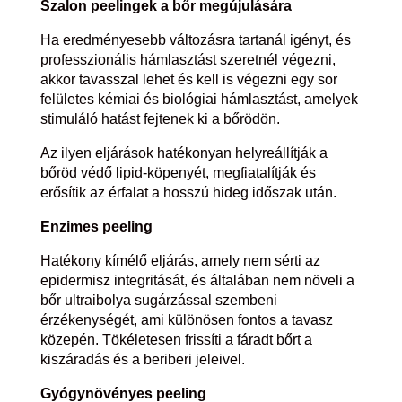
Szalon peelingek a bőr megújulására
Ha eredményesebb változásra tartanál igényt, és
professzionális hámlasztást szeretnél végezni,
akkor tavasszal lehet és kell is végezni egy sor
felületes kémiai és biológiai hámlasztást, amelyek
stimuláló hatást fejtenek ki a bőrödön.
Az ilyen eljárások hatékonyan helyreállítják a
bőröd védő lipid-köpenyét, megfiatalítják és
erősítik az érfalat a hosszú hideg időszak után.
Enzimes peeling
Hatékony kímélő eljárás, amely nem sérti az
epidermisz integritását, és általában nem növeli a
bőr ultraibolya sugárzással szembeni
érzékenységét, ami különösen fontos a tavasz
közepén. Tökéletesen frissíti a fáradt bőrt a
kiszáradás és a beriberi jeleivel.
Gyógynövényes peeling