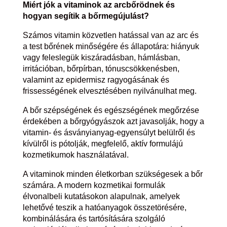
Miért jók a vitaminok az arcbőrödnek és
hogyan segítik a bőrmegújulást?
Számos vitamin közvetlen hatással van az arc és
a test bőrének minőségére és állapotára: hiányuk
vagy feleslegük kiszáradásban, hámlásban,
irritációban, bőrpírban, tónuscsökkenésben,
valamint az epidermisz ragyogásának és
frissességének elvesztésében nyilvánulhat meg.
A bőr szépségének és egészségének megőrzése
érdekében a bőrgyógyászok azt javasolják, hogy a
vitamin- és ásványianyag-egyensúlyt belülről és
kívülről is pótolják, megfelelő, aktív formulájú
kozmetikumok használatával.
A vitaminok minden életkorban szükségesek a bőr
számára. A modern kozmetikai formulák
élvonalbeli kutatásokon alapulnak, amelyek
lehetővé teszik a hatóanyagok összetörésére,
kombinálására és tartósítására szolgáló