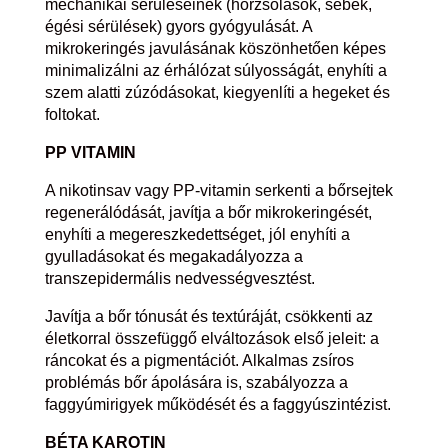
mechanikai sérüléseinek (horzsolások, sebek,
égési sérülések) gyors gyógyulását. A
mikrokeringés javulásának köszönhetően képes
minimalizálni az érhálózat súlyosságát, enyhíti a
szem alatti zúzódásokat, kiegyenlíti a hegeket és
foltokat.
PP VITAMIN
A nikotinsav vagy PP-vitamin serkenti a bőrsejtek
regenerálódását, javítja a bőr mikrokeringését,
enyhíti a megereszkedettséget, jól enyhíti a
gyulladásokat és megakadályozza a
transzepidermális nedvességvesztést.
Javítja a bőr tónusát és textúráját, csökkenti az
életkorral összefüggő elváltozások első jeleit: a
ráncokat és a pigmentációt. Alkalmas zsíros
problémás bőr ápolására is, szabályozza a
faggyúmirigyek működését és a faggyúszintézist.
BÉTA KAROTIN