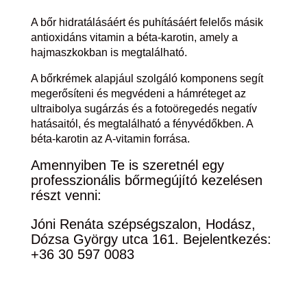
A bőr hidratálásáért és puhításáért felelős másik
antioxidáns vitamin a béta-karotin, amely a
hajmaszkokban is megtalálható.
A bőrkrémek alapjául szolgáló komponens segít
megerősíteni és megvédeni a hámréteget az
ultraibolya sugárzás és a fotoöregedés negatív
hatásaitól, és megtalálható a fényvédőkben. A
béta-karotin az A-vitamin forrása.
Amennyiben Te is szeretnél egy
professzionális bőrmegújító kezelésen
részt venni:
Jóni Renáta szépségszalon, Hodász,
Dózsa György utca 161. Bejelentkezés:
+36 30 597 0083