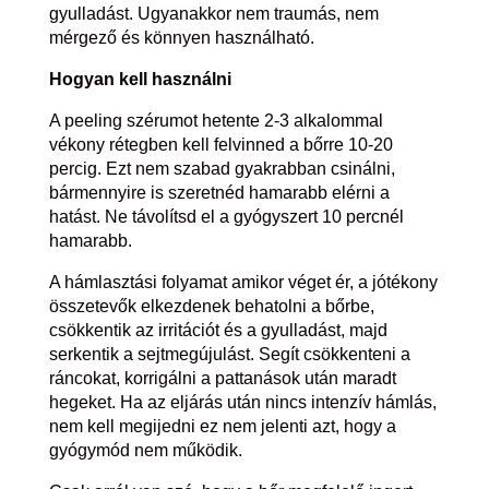
gyulladást. Ugyanakkor nem traumás, nem
mérgező és könnyen használható.
Hogyan kell használni
A peeling szérumot hetente 2-3 alkalommal
vékony rétegben kell felvinned a bőrre 10-20
percig. Ezt nem szabad gyakrabban csinálni,
bármennyire is szeretnéd hamarabb elérni a
hatást. Ne távolítsd el a gyógyszert 10 percnél
hamarabb.
A hámlasztási folyamat amikor véget ér, a jótékony
összetevők elkezdenek behatolni a bőrbe,
csökkentik az irritációt és a gyulladást, majd
serkentik a sejtmegújulást. Segít csökkenteni a
ráncokat, korrigálni a pattanások után maradt
hegeket. Ha az eljárás után nincs intenzív hámlás,
nem kell megijedni ez nem jelenti azt, hogy a
gyógymód nem működik.