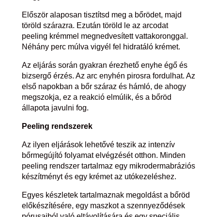
Először alaposan tisztítsd meg a bőrödet, majd
töröld szárazra. Ezután töröld le az arcodat
peeling krémmel megnedvesített vattakoronggal.
Néhány perc múlva vigyél fel hidratáló krémet.
Az eljárás során gyakran érezhető enyhe égő és
bizsergő érzés. Az arc enyhén pirosra fordulhat. Az
első napokban a bőr száraz és hámló, de ahogy
megszokja, ez a reakció elmúlik, és a bőröd
állapota javulni fog.
Peeling rendszerek
Az ilyen eljárások lehetővé teszik az intenzív
bőrmegújító folyamat elvégzését otthon. Minden
peeling rendszer tartalmaz egy mikrodermabráziós
készítményt és egy krémet az utókezeléshez.
Egyes készletek tartalmaznak megoldást a bőröd
előkészítésére, egy maszkot a szennyeződések
pórusaiból való eltávolítására és egy speciális