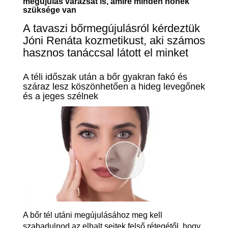
megújulás varázsát is, amire minden nőnek
szüksége van
A tavaszi bőrmegújulásról kérdeztük
Jóni Renáta kozmetikust, aki számos
hasznos tanáccsal látott el minket
A téli időszak után a bőr gyakran fakó és
száraz lesz köszönhetően a hideg levegőnek
és a jeges szélnek
A bőr tél utáni megújulásához meg kell
szabadulnod az elhalt sejtek felső rétegétől, hogy