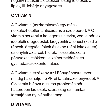
negatív hatásainak csökkentéséig felelősek a
lipid-, ill. fehérje anyagcserét.
C VITAMIN
A C-vitamin (aszkorbinsav) egy másik
nélkülözhetetlen antioxidáns a szép bőrért. A C-
vitamin serkenti a kollagénszintézist, védi a bőrt az
idő előtti öregedéstől, kiegyenlíti a tónust (küzd a
ráncok, öregségi foltok és akné utáni foltok ellen)
és enyhíti az arcot, hidratál, összehúzza a
pórusokat, csökkenti a zsírtermelődést és
gyulladáscsökkentő hatású.
A C-vitamin érzékeny az UV-sugárzásra, ezért
mindig használjon SPF-et tartalmazó fényvédőt. A
C-vitamin hiánya a zsíros problémás bőr
hátterében kiütések, szárazság és hámlás
formájában nyilvánulhat meg.
D-VITAMIN