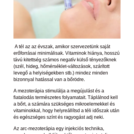
A tél az az évszak, amikor szervezetünk saját
erőforrásai minimálisak. Vitaminok hiánya, hosszú
távú kitettség számos negatív külső tényezőknek
(szél, hideg, hőmérséklet-változások, szárított
levegő a helyiségekben stb.) mindez minden
bizonnyal hatással van a bőrödre.
A mezoterápia stimulálja a megújulást és a
fiatalodás természetes folyamatait. Táplálnod kell
a bőrt, a számára szükséges mikroelemekkel és
vitaminokkal, hogy helyreállítsd a téli időszak után
és egészséges színt és ragyogást adj neki.
Az arc-mezoterápia egy injekciós technika,