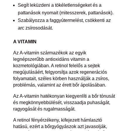
Segít leküzdeni a tökéletlenségeket és a
pattanások nyomait (mitesszerek, pattanások).
Szabályozza a faggyútermelést, csökkenti az
arc zsírosodását.
A VITAMIN
Az A-vitamin származékok az egyik
legnépszerűbb antioxidáns vitamin a
kozmetológiában. A retinol felelős a sejtek
megújulásáért, felgyorsítja azok regenerációs
folyamatait, széles körben használják a zsíros,
problémás, valamint az érett bőr ápolásában.
Az A-vitamin hatékonyan kiegyenlíti a bőr tónusát
és megkönnyebbülését, visszaadja puhaságát,
ragyogását és rugalmasságát.
A retinol fényérzékeny, kifejezett hámlasztó
hatású, ezért a bőrgyógyászok azt javasolják,