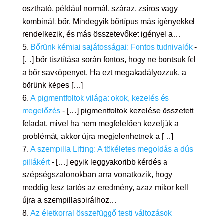
osztható, például normál, száraz, zsíros vagy
kombinált bőr. Mindegyik bőrtípus más igényekkel
rendelkezik, és más összetevőket igényel a…
Bőrünk kémiai sajátosságai: Fontos tudnivalók
-
[…] bőr tisztítása során fontos, hogy ne bontsuk fel
a bőr savköpenyét. Ha ezt megakadályozzuk, a
bőrünk képes […]
A pigmentfoltok világa: okok, kezelés és
megelőzés
- […] pigmentfoltok kezelése összetett
feladat, mivel ha nem megfelelően kezeljük a
problémát, akkor újra megjelenhetnek a […]
A szempilla Lifting: A tökéletes megoldás a dús
pillákért
- […] egyik leggyakoribb kérdés a
szépségszalonokban arra vonatkozik, hogy
meddig lesz tartós az eredmény, azaz mikor kell
újra a szempillaspirálhoz…
Az életkorral összefüggő testi változások