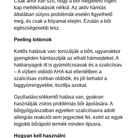
Csak arról van szó, hogy a bőr megfelelő ingert
kap mellékhatások nélkül. Az aktív hámlás
általában súlyos problémák esetén figyelhető
meg, és csak a folyamat elején. Ezután a bőr
egészségesebb lesz.
Peeling lotionok
Kettős hatásuk van: tonizálják a bőrt, ugyanakkor
gyengéden hámlasztják az elhalt hámsejteket. A
hatóanyagok itt is gyümölcssavak és a szalicilsav.
– A vízben oldódó AHA-kal ellentétben a
szalicilsav zsírban oldódik, és jól behatol a
faggyúmirigyekbe, tisztítja azokat.
Gyulladáscsökkentő hatása van, gyakran
használják zsíros problémás bőr ápolására. A
bőrgyógyászatban egyetlen szalicilsavra adott
allergiás reakciót sem jegyeztek fel, ezért az egyik
legjobb bőrápoló termék minden típusra.
Hogyan kell használni