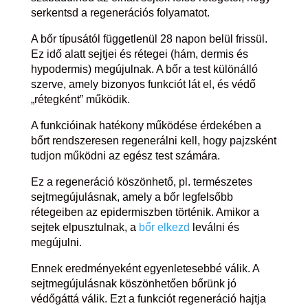
serkentsd a regenerációs folyamatot.
A bőr típusától függetlenül 28 napon belül frissül.
Ez idő alatt sejtjei és rétegei (hám, dermis és
hypodermis) megújulnak. A bőr a test különálló
szerve, amely bizonyos funkciót lát el, és védő
„rétegként” működik.
A funkcióinak hatékony működése érdekében a
bőrt rendszeresen regenerálni kell, hogy pajzsként
tudjon működni az egész test számára.
Ez a regeneráció köszönhető, pl. természetes
sejtmegújulásnak, amely a bőr legfelsőbb
rétegeiben az epidermiszben történik. Amikor a
sejtek elpusztulnak, a
bőr elkezd
leválni és
megújulni.
Ennek eredményeként egyenletesebbé válik. A
sejtmegújulásnak köszönhetően bőrünk jó
védőgáttá válik. Ezt a funkciót regeneráció hajtja