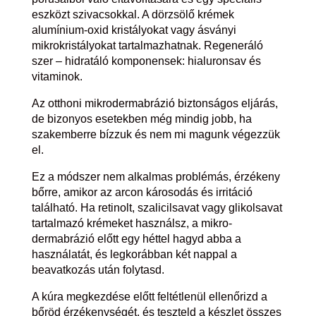
eszközt szivacsokkal. A dörzsölő krémek
alumínium-oxid kristályokat vagy ásványi
mikrokristályokat tartalmazhatnak. Regeneráló
szer – hidratáló komponensek: hialuronsav és
vitaminok.
Az otthoni mikrodermabrázió biztonságos eljárás,
de bizonyos esetekben még mindig jobb, ha
szakemberre bízzuk és nem mi magunk végezzük
el.
Ez a módszer nem alkalmas problémás, érzékeny
bőrre, amikor az arcon károsodás és irritáció
található. Ha retinolt, szalicilsavat vagy glikolsavat
tartalmazó krémeket használsz, a mikro-
dermabrázió előtt egy héttel hagyd abba a
használatát, és legkorábban két nappal a
beavatkozás után folytasd.
A kúra megkezdése előtt feltétlenül ellenőrizd a
bőröd érzékenységét, és teszteld a készlet összes