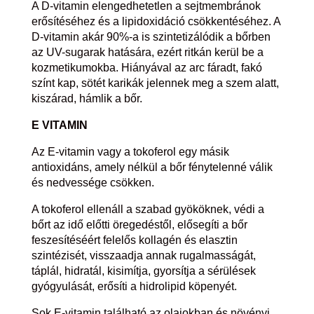
A D-vitamin elengedhetetlen a sejtmembránok
erősítéséhez és a lipidoxidáció csökkentéséhez. A
D-vitamin akár 90%-a is szintetizálódik a bőrben
az UV-sugarak hatására, ezért ritkán kerül be a
kozmetikumokba. Hiányával az arc fáradt, fakó
színt kap, sötét karikák jelennek meg a szem alatt,
kiszárad, hámlik a bőr.
E VITAMIN
Az E-vitamin vagy a tokoferol egy másik
antioxidáns, amely nélkül a bőr fénytelenné válik
és nedvessége csökken.
A tokoferol ellenáll a szabad gyököknek, védi a
bőrt az idő előtti öregedéstől, elősegíti a bőr
feszesítéséért felelős kollagén és elasztin
szintézisét, visszaadja annak rugalmasságát,
táplál, hidratál, kisimítja, gyorsítja a sérülések
gyógyulását, erősíti a hidrolipid köpenyét.
Sok E-vitamin található az olajokban és növényi