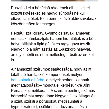
Pusztítsd el a bőr felső rétegének elhalt sejtjei
közötti kötéseket, és hagyd súrlódás nélkül
eltávolítani őket. Ez a bennük lévő aktív savaknak
köszönhetően lehetséges.
Például szalicilsav. Gyümölcs savak, amelyek
nemcsak hámlasztják, hanem hidratálják is a bőrt,
helyreállítják a lipid gátját és ragyogóvá teszik.
Nagyon jó a hámlasztás az L-aszkorbinsavval,
amely fehéríti és nem mellesleg erősíti az ereket
is.
A hámlasztó szérumok sajátossága, hogy az itt
található hámlasztó komponensek mélyen
behatolnak a bőrbe
, amelyek serkentik annak
megfiatalodását – mondta el kérdésünkre Jóni
Renáta kozmetikus. — A szérum peeling számos
bőrproblémát megoldhat: kiegyenlíti az állagot és
a színt, szűkíti a pórusokat, megszünteti a
hyperkeratosist, csökkenti a duzzanatot és a