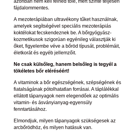
azonban nem kell félned tőle, mert szinte teljesen
fájdalommentes.
A mezoterápiában ultravékony tűket használnak,
amelyek segítségével speciális mezoterápiás
koktélokat fecskendeznek be. A bőrgyógyász-
kozmetikusok szigorúan egyénileg választják ki
őket, figyelembe véve a bőröd típusát, problémáit,
életkorát és egyéb jellemzőit.
Ne csak külsőleg, hanem belsőleg is tegyél a
tökéletes bőr eléréséért!
A vitaminok a bőr egészségének, szépségének és
fiatalságának pótolhatatlan forrásai. A táplálékkal
ellátott tápanyagok nem elegendőek az optimális
vitamin- és ásványianyag-egyensúly
fenntartásához.
Elmondjuk, milyen tápanyagok szükségesek az
arcbőrödhöz, és milyen hatásuk van.