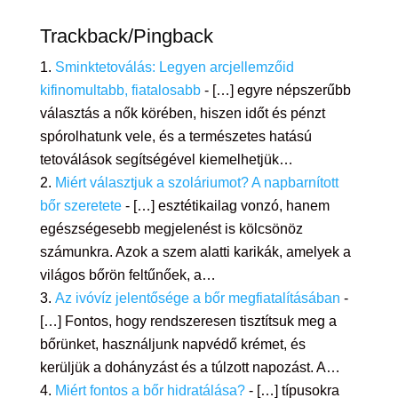
Trackback/Pingback
Sminktetoválás: Legyen arcjellemzőid
kifinomultabb, fiatalosabb
- […] egyre népszerűbb
választás a nők körében, hiszen időt és pénzt
spórolhatunk vele, és a természetes hatású
tetoválások segítségével kiemelhetjük…
Miért választjuk a szoláriumot? A napbarnított
bőr szeretete
- […] esztétikailag vonzó, hanem
egészségesebb megjelenést is kölcsönöz
számunkra. Azok a szem alatti karikák, amelyek a
világos bőrön feltűnőek, a…
Az ivóvíz jelentősége a bőr megfiatalításában
-
[…] Fontos, hogy rendszeresen tisztítsuk meg a
bőrünket, használjunk napvédő krémet, és
kerüljük a dohányzást és a túlzott napozást. A…
Miért fontos a bőr hidratálása?
- […] típusokra