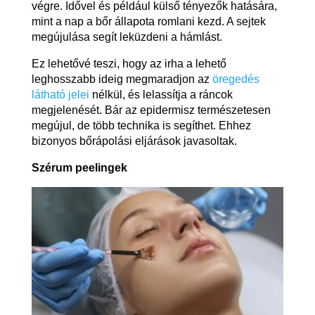
végre. Idővel és például külső tényezők hatására,
mint a nap a bőr állapota romlani kezd. A sejtek
megújulása segít leküzdeni a hámlást.
Ez lehetővé teszi, hogy az irha a lehető
leghosszabb ideig megmaradjon az
öregedés
látható jelei
nélkül, és lelassítja a ráncok
megjelenését. Bár az epidermisz természetesen
megújul, de több technika is segíthet. Ehhez
bizonyos bőrápolási eljárások javasoltak.
Szérum peelingek