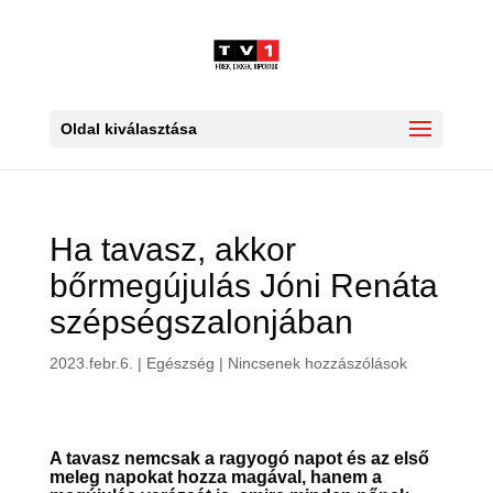
Oldal kiválasztása
Ha tavasz, akkor
bőrmegújulás Jóni Renáta
szépségszalonjában
2023.febr.6.
|
Egészség
|
Nincsenek hozzászólások
A tavasz nemcsak a ragyogó napot és az első
meleg napokat hozza magával, hanem a