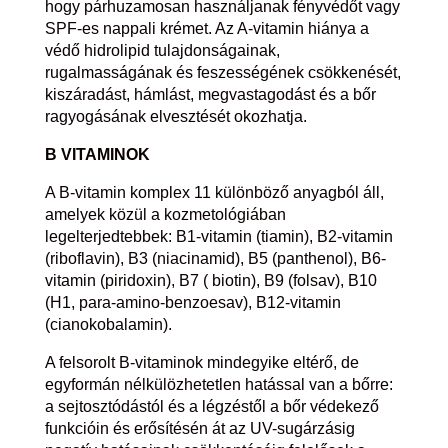
hogy párhuzamosan használjanak fényvédőt vagy
SPF-es nappali krémet. Az A-vitamin hiánya a
védő hidrolipid tulajdonságainak,
rugalmasságának és feszességének csökkenését,
kiszáradást, hámlást, megvastagodást és a bőr
ragyogásának elvesztését okozhatja.
B VITAMINOK
A B-vitamin komplex 11 különböző anyagból áll,
amelyek közül a kozmetológiában
legelterjedtebbek: B1-vitamin (tiamin), B2-vitamin
(riboflavin), B3 (niacinamid), B5 (panthenol), B6-
vitamin (piridoxin), B7 ( biotin), B9 (folsav), B10
(H1, para-amino-benzoesav), B12-vitamin
(cianokobalamin).
A felsorolt ​​B-vitaminok mindegyike eltérő, de
egyformán nélkülözhetetlen hatással van a bőrre:
a sejtosztódástól és a légzéstől a bőr védekező
funkcióin és erősítésén át az UV-sugárzásig