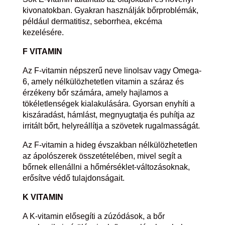
kivonatokban. Gyakran használják bőrproblémák,
például dermatitisz, seborrhea, ekcéma
kezelésére.
F VITAMIN
Az F-vitamin népszerű neve linolsav vagy Omega-
6, amely nélkülözhetetlen vitamin a száraz és
érzékeny bőr számára, amely hajlamos a
tökéletlenségek kialakulására. Gyorsan enyhíti a
kiszáradást, hámlást, megnyugtatja és puhítja az
irritált bőrt, helyreállítja a szövetek rugalmasságát.
Az F-vitamin a hideg évszakban nélkülözhetetlen
az ápolószerek összetételében, mivel segít a
bőrnek ellenállni a hőmérséklet-változásoknak,
erősítve védő tulajdonságait.
K VITAMIN
A K-vitamin elősegíti a zúzódások, a bőr