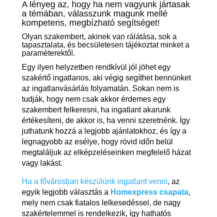
A lényeg az, hogy ha nem vagyunk jártasak
a témában, válasszunk magunk mellé
kompetens, megbízható segítséget!
Olyan szakembert, akinek van rálátása, sok a
tapasztalata, és becsületesen tájékoztat minket a
paraméterektől.
Egy ilyen helyzetben rendkívül jól jöhet egy
szakértő ingatlanos, aki végig segíthet bennünket
az ingatlanvásárlás folyamatán. Sokan nem is
tudják, hogy nem csak akkor érdemes egy
szakembert felkeresni, ha ingatlant akarunk
értékesíteni, de akkor is, ha venni szeretnénk. Így
juthatunk hozzá a legjobb ajánlatokhoz, és így a
legnagyobb az esélye, hogy rövid időn belül
megtaláljuk az elképzeléseinken megfelelő házat
vagy lakást.
Ha a fővárosban készülünk ingatlant venni
, az
egyik legjobb választás a
Homexpress csapata
,
mely nem csak fiatalos lelkesedéssel, de nagy
szakértelemmel is rendelkezik, így hathatós