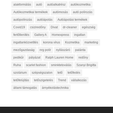
alakformálás
autó
autóalkatrész
autókozmetika
Autókozmetikai termékek
autómosás
autó polírozás
autópolírozás
autóápolás
Autóápolási termékek
Covid19
csiziredőny
Divat
dr-cleaner
egészség
fertőtlenítés
Gallery A
Homexpress
ingatlan
ingatlanközvetítés
korona vírus
Kozmetika
marketing
mezőgazdaság
nrg polír
nyílászáró
palánta
pedikűr
pályázat
Ralph Lauren Home
redőny
Ruha
scarlet fashion
sminktetoválás
Szanyi Brigitta
szolárium
szépségszalon
tető
tetőfedés
tetőfelújítás
tetőszigetelés
Trend
vállalkozás
állami támogatás
árnyékolástechnika