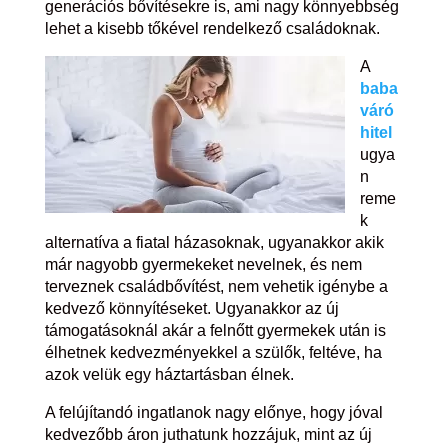
generációs bővítésekre is, ami nagy könnyebbség
lehet a kisebb tőkével rendelkező családoknak.
A
baba
váró
hitel
ugya
n
reme
k
alternatíva a fiatal házasoknak, ugyanakkor akik
már nagyobb gyermekeket nevelnek, és nem
terveznek családbővítést, nem vehetik igénybe a
kedvező könnyítéseket. Ugyanakkor az új
támogatásoknál akár a felnőtt gyermekek után is
élhetnek kedvezményekkel a szülők, feltéve, ha
azok velük egy háztartásban élnek.
A felújítandó ingatlanok nagy előnye, hogy jóval
kedvezőbb áron juthatunk hozzájuk, mint az új