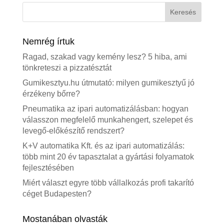
Nemrég írtuk
Ragad, szakad vagy kemény lesz? 5 hiba, ami
tönkreteszi a pizzatésztát
Gumikesztyu.hu útmutató: milyen gumikesztyű jó
érzékeny bőrre?
Pneumatika az ipari automatizálásban: hogyan
válasszon megfelelő munkahengert, szelepet és
levegő-előkészítő rendszert?
K+V automatika Kft. és az ipari automatizálás:
több mint 20 év tapasztalat a gyártási folyamatok
fejlesztésében
Miért választ egyre több vállalkozás profi takarító
céget Budapesten?
Mostanában olvasták