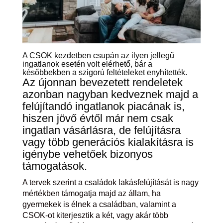
A CSOK kezdetben csupán az ilyen jellegű
ingatlanok esetén volt elérhető, bár a
későbbekben a szigorú feltételeket enyhítették.
Az újonnan bevezetett rendeletek
azonban nagyban kedveznek majd a
felújítandó ingatlanok piacának is,
hiszen jövő évtől már nem csak
ingatlan vásárlásra, de felújításra
vagy több generációs kialakításra is
igénybe vehetőek bizonyos
támogatások.
A tervek szerint a családok lakásfelújítását is nagy
mértékben támogatja majd az állam, ha
gyermekek is élnek a családban, valamint a
CSOK-ot kiterjesztik a két, vagy akár több