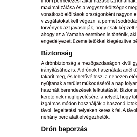
finom permetezési alkalmazásokat kínálnak,
maximalizálása és a vegyszerköltségek meg
vonatkozó előírások országonként nagyon el
vizsgálatokat kell végezni a permet sodró
törvények azt javasolják, hogy csak képzet
ahogy ez a Yamaha esetében is történik, aki 
engedélyezett üzemeltetőkkel kiegészítve bé
Biztonság
A drónbiztonság a mezőgazdaságon kívül gy
irányításához is. A drónok használata anélkü
takarít meg, és lehetővé teszi a nehezen elé
nyújtanak a terület működéséről a nap foly
használt berendezések felkutatását. Biztons
kereteinek megfigyelésére, ahelyett, hogy 
izgalmas módon használják a haszonállatok v
távoli legeltetési helyeken keresik fel. A távo
néhány perc alatt elvégezhetők.
Drón
beporzás