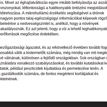
is. Mivel az éghajlatváltozás egyre inkább befolyásolja az aszá
viszonyokat, létfontosságú a hatékonyabb öntözési megoldáso
létrehozása. A mikrohullámú érzékelés segítségével a drónok
nagyon pontos talaj-egészségügyi információkat képesek rögzít
beleértve a nedvességszintet is, anélkül, hogy a növények
akadályoznák. Ez azt jelenti, hogy a víz a lehető leghatékonya
z erőforrások megőrzése érdekében.
 mezőgazdasági ágazatot, és az elkövetkező években tovább fo
osabbá válik a kistermelők számára, még mindig van mit megte
évé válnának, különösen a fejlődő országokban. Sok országban
használatára vonatkozó szabályozásokat, és további kutatásokat k
tok, például peszticidek kijuttatása és permetezése terén. A
gazdálkodók számára, de fontos megérteni korlátjaikat és
ektetnének.