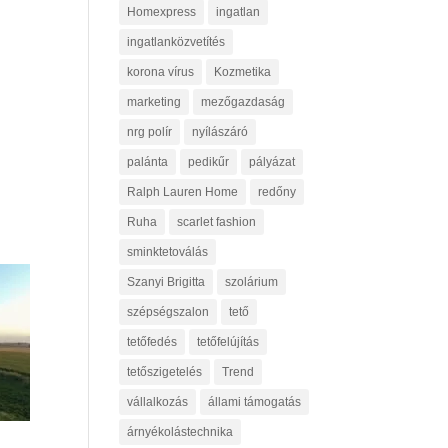
Homexpress
ingatlan
ingatlanközvetítés
korona vírus
Kozmetika
marketing
mezőgazdaság
nrg polír
nyílászáró
palánta
pedikűr
pályázat
Ralph Lauren Home
redőny
Ruha
scarlet fashion
sminktetoválás
Szanyi Brigitta
szolárium
szépségszalon
tető
tetőfedés
tetőfelújítás
tetőszigetelés
Trend
vállalkozás
állami támogatás
árnyékolástechnika