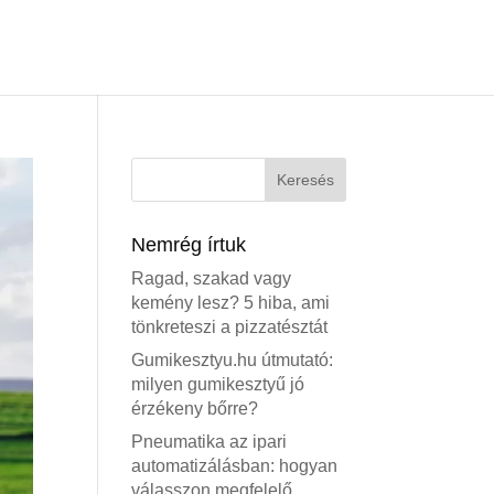
Nemrég írtuk
Ragad, szakad vagy
kemény lesz? 5 hiba, ami
tönkreteszi a pizzatésztát
Gumikesztyu.hu útmutató:
milyen gumikesztyű jó
érzékeny bőrre?
Pneumatika az ipari
automatizálásban: hogyan
válasszon megfelelő