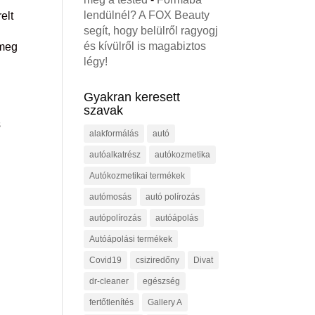
lendülnél? A FOX Beauty
elt
segít, hogy belülről ragyogj
és kívülről is magabiztos
 meg
légy!
Gyakran keresett
szavak
s
alakformálás
autó
autóalkatrész
autókozmetika
Autókozmetikai termékek
autómosás
autó polírozás
autópolírozás
autóápolás
Autóápolási termékek
Covid19
csiziredőny
Divat
dr-cleaner
egészség
fertőtlenítés
Gallery A