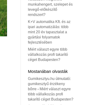
munkahengert, szelepet és
levegő-előkészítő
rendszert?
K+V automatika Kft. és az
ipari automatizálás: több
mint 20 év tapasztalat a
gyártási folyamatok
fejlesztésében
Miért választ egyre több
vállalkozás profi takarító
céget Budapesten?
Mostanában olvasták
Gumikesztyu.hu útmutató:
gumikesztyű érzékeny
bőrre
-
Miért választ egyre
több vállalkozás profi
takarító céget Budapesten?