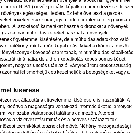
yik felhasználási területe a növények állapotának figyelemmel
n Index ( NDVI ) nevű speciális képalkotó berendezéssel felszer
 növények egészségét illetően. Ez lehetővé teszi a gazdák
nyeket növekedésük során, így minden problémát elég gyorsan
ében. A „szokásos” kamerákat használó drónokat a növények
Sok gazda már műholdas képeket használ a növények
ének figyelemmel kísérésére, de a műholdas adatokhoz való
yan hatékony, mint a drón képalkotás. Mivel a drónok a mezők
sz fényviszonyok kevésbé számítanak, mint műholdas képalkotá
sságát kínálhatja, de a drón képalkotás képes pontos képet
jelenti, hogy az ültetés után az állványrésű területeket szükség
 és azonnal felismerhetjük és kezelhetjük a betegségeket vagy a
mmel kísérése
viszonyok állapotának figyelemmel kísérésére is használják. A
ni, ideértve a magasságra vonatkozó információkat is, amelyek
rmilyen szabálytalanságot találjanak a mezőn. A terepi
ak a víz elvezetési minták és a nedves / száraz foltok
tözési technikákat tesznek lehetővé. Néhány mezőgazdasági
ábbfejlesztett érzékelőkkel is kínálja a talaj nitrogénszintjének