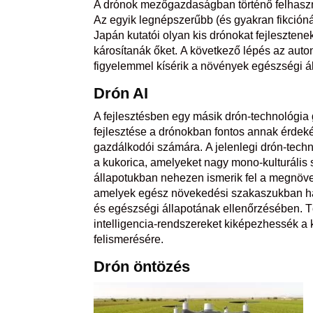
A drónok mezőgazdaságban történő felhaszná
Az egyik legnépszerűbb (és gyakran fikcióná
Japán kutatói olyan kis drónokat fejleszte
károsítanák őket. A következő lépés az au
figyelemmel kísérik a növények egészségi ál
Drón
AI
A fejlesztésben egy másik drón-technológia g
fejlesztése a drónokban fontos annak érde
gazdálkodói számára. A jelenlegi drón-techn
a kukorica, amelyeket nagy mono-kulturális s
állapotukban nehezen ismerik fel a megnöve
amelyek egész növekedési szakaszukban h
és egészségi állapotának ellenőrzésében.
intelligencia-rendszereket kiképezhessék a 
felismerésére.
Drón
öntözés