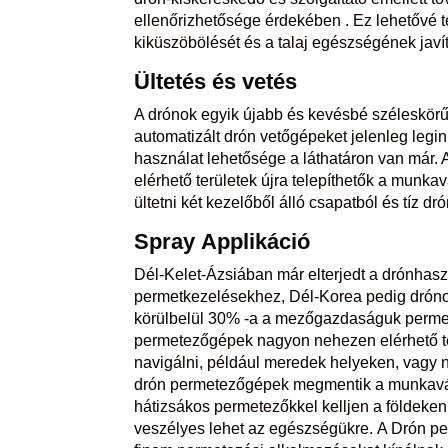
ellenőrizhetősége érdekében . Ez lehetővé t
kiküszöbölését és a talaj egészségének javí
Ültetés
és
vetés
A drónok egyik újabb és kevésbé széleskörű
automatizált drón vetőgépeket jelenleg legi
használat lehetősége a láthatáron van már. A
elérhető területek újra telepíthetők a munk
ültetni két kezelőből álló csapatból és tíz d
Spray
Applikáció
Dél-Kelet-Ázsiában már elterjedt a drónhasz
permetkezelésekhez, Dél-Korea pedig drón
körülbelül 30% -a a mezőgazdaságuk perme
permetezőgépek nagyon nehezen elérhető t
navigálni, például meredek helyeken, vagy
drón permetezőgépek megmentik a munkaváll
hátizsákos permetezőkkel kelljen a földeke
veszélyes lehet az egészségükre. A Drón 