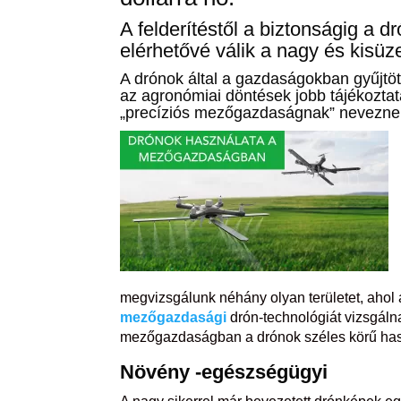
A felderítéstől a biztonságig a d
elérhetővé válik a nagy és kis
A drónok által a gazdaságokban gyűjtöt
az agronómiai döntések jobb tájékoztat
„precíziós mezőgazdaságnak” nevezne
megvizsgálunk néhány olyan területet, ahol
mezőgazdasági
drón-technológiát vizsgálna
mezőgazdaságban a drónok széles körű has
Növény
-egészségügyi