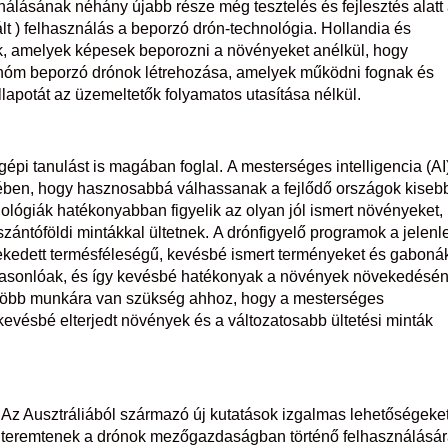
lásának néhány újabb része még tesztelés és fejlesztés alatt á
lt ) felhasználás a beporzó drón-technológia. Hollandia és
nek, amelyek képesek beporozni a növényeket anélkül, hogy
tonóm beporzó drónok létrehozása, amelyek működni fognak és
lapotát az üzemeltetők folyamatos utasítása nélkül.
épi tanulást is magában foglal. A mesterséges intelligencia (AI
kében, hogy hasznosabbá válhassanak a fejlődő országok kiseb
ológiák hatékonyabban figyelik az olyan jól ismert növényeket,
zántóföldi mintákkal ültetnek. A drónfigyelő programok a jelenl
kedett termésféleségű, kevésbé ismert terményeket és gabonák
asonlóak, és így kevésbé hatékonyak a növények növekedésé
 Több munkára van szükség ahhoz, hogy a mesterséges
kevésbé elterjedt növények és a változatosabb ültetési minták
Az Ausztráliából származó új kutatások izgalmas lehetőségeke
teremtenek a drónok mezőgazdaságban történő felhasználásá