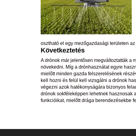
osztható el egy mezőgazdasági területen a
Következtetés
A drónok már jelentősen megváltoztatták a
növekedni. Míg a drónhasználat egyre haszn
mielőtt minden gazda felszerelésének rész
kell hozni és felül kell vizsgálni a drónok 
végezni azok hatékonyságára bizonyos felada
drónok sokféleképpen lehetnek hasznosak a 
funkcióikat, mielőtt drága berendezésekbe f