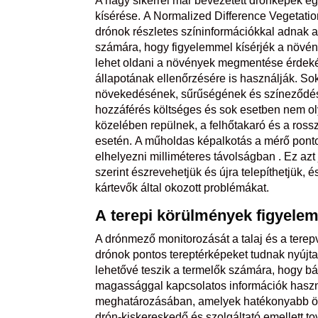
A nagy sikerrel már bevezetett drónképek eg
kísérése. A Normalized Difference Vegetatio
drónok részletes színinformációkkal adnak a
számára, hogy figyelemmel kísérjék a növé
lehet oldani a növények megmentése érdek
állapotának ellenőrzésére is használják. 
növekedésének, sűrűségének és színeződés
hozzáférés költséges és sok esetben nem ol
közelében repülnek, a felhőtakaró és a ros
esetén. A műholdas képalkotás a mérő ponto
elhelyezni milliméteres távolságban . Ez azt 
szerint észrevehetjük és újra telepíthetjük,
kártevők által okozott problémákat.
A
terepi
körülmények
figyele
A drónmező monitorozását a talaj és a terep
drónok pontos tereptérképeket tudnak nyújta
lehetővé teszik a termelők számára, hogy bá
magassággal kapcsolatos információk hasznos
meghatározásában, amelyek hatékonyabb ön
drón-kiskereskedő és szolgáltató emellett tov