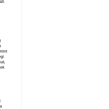
ll.
)
b
 mint
egi
at,
nek
t
ra