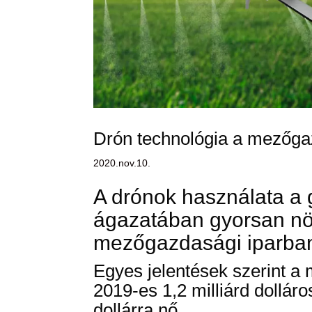
Drón technológia a mezőg
2020.nov.10.
A drónok használata a
ágazatában gyorsan nö
mezőgazdasági iparban
Egyes jelentések szerint a
2019-es 1,2 milliárd dollár
dollárra nő.