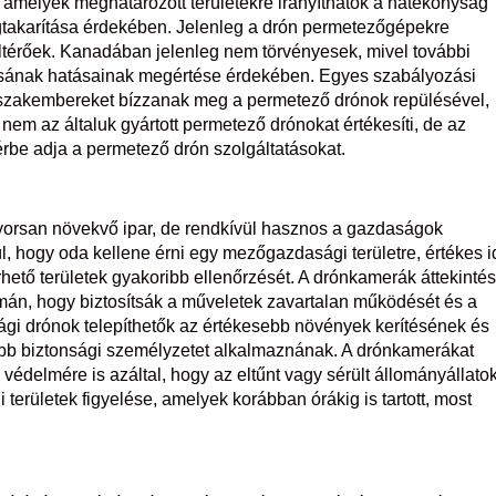
 amelyek meghatározott területekre irányíthatók a hatékonyság
takarítása érdekében. Jelenleg a drón permetezőgépekre
térőek. Kanadában jelenleg nem törvényesek, mivel további
dásának hatásainak megértése érdekében. Egyes szabályozási
t szakembereket bízzanak meg a permetező drónok repülésével,
nem az általuk gyártott permetező drónokat értékesíti, de az
rbe adja a permetező drón szolgáltatásokat.
orsan növekvő ipar, de rendkívül hasznos a gazdaságok
l, hogy oda kellene érni egy mezőgazdasági területre, értékes i
rhető területek gyakoribb ellenőrzését. A drónkamerák áttekintés
amán, hogy biztosítsák a műveletek zavartalan működését és a
ági drónok telepíthetők az értékesebb növények kerítésének és
több biztonsági személyzetet alkalmaznának. A drónkamerákat
édelmére is azáltal, hogy az eltűnt vagy sérült állományállato
li területek figyelése, amelyek korábban órákig is tartott, most