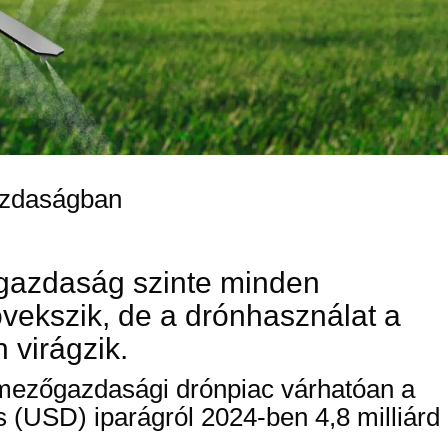
azdaságban
 gazdaság szinte minden
vekszik, de a drónhasználat a
 virágzik.
 mezőgazdasági drónpiac várhatóan a
os (USD) iparágról 2024-ben 4,8 milliárd