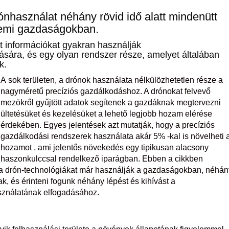
rónhasználat néhány rövid idő alatt mindenütt
üzemi gazdaságokban.
t információkat gyakran használják
ására, és egy olyan rendszer része, amelyet általában
k.
A sok területen, a drónok használata nélkülözhetetlen része a
nagyméretű precíziós gazdálkodáshoz. A drónokat felvevő
mezökről gyűjtött adatok segítenek a gazdáknak megtervezni
ültetésüket és kezelésüket a lehető legjobb hozam elérése
érdekében. Egyes jelentések azt mutatják, hogy a precíziós
gazdálkodási rendszerek használata akár 5% -kal is növelheti 
hozamot , ami jelentős növekedés egy tipikusan alacsony
haszonkulccsal rendelkező iparágban. Ebben a cikkben
 a drón-technológiákat már használják a gazdaságokban, néhán
k, és érinteni fogunk néhány lépést és kihívást a
ználatának elfogadásához.