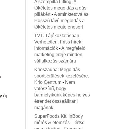
A szempilla Lifting: A
tökéletes megoldás a dús
pillákért
-
A sminktetoválás:
Hosszú távú megoldás a
tökéletes megjelenésért
TV1. Tájékoztatásban
Verhetetlen. Friss hírek,
információk
-
A megfelelő
marketing ereje minden
vállalkozás számára
Krioszauna: Megoldás
sportsérülések kezelésére.
a
Krio Centrum
-
Nem
valószínű, hogy
bármelyikünk képes helyes
y új
étrendet összeállítani
magának.
SuperFoods Kft. InBody
mérés & elemzés – értsd
meg a tested
-
Formába