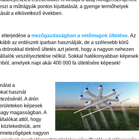
eszi a műtrágyák pontos kijuttatását, a gyenge termőhelyek
tását a elkövetkező években.
 elterjedése a
mezőgazdaságban a vetőmagok ültetése
. Az
nkább az erdészeti iparban használják, de a szélesebb körű
 drónokkal történő ültetés azt jelenti, hogy a nagyon nehezen
avállalók veszélyeztetése nélkül. Sokkal hatékonyabban képesek
rónból, amelyek napi akár 400 000 fa ültetésére képesek!
nálat a
okat használ
tezésénél. A drón
erületeken képesek
 nagy magasságban. A
alókat attól, hogy
n közlekedniük, ami
permetezőgépek nagyon