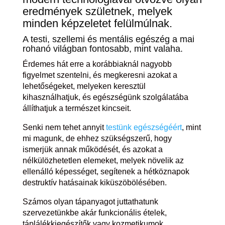
eredmények születnek, melyek
minden képzeletet felülmúlnak.
A testi, szellemi és mentális egészég a mai
rohanó világban fontosabb, mint valaha.
Érdemes hát erre a korábbiaknál nagyobb
figyelmet szentelni, és megkeresni azokat a
lehetőségeket, melyeken keresztül
kihasználhatjuk, és egészségünk szolgálatába
állíthatjuk a természet kincseit.
Senki nem tehet annyit
testünk egészségéért
, mint
mi magunk, de ehhez szükségszerű, hogy
ismerjük annak működését, és azokat a
nélkülözhetetlen elemeket, melyek növelik az
ellenálló képességet, segítenek a hétköznapok
destruktív hatásainak kiküszöbölésében.
Számos olyan tápanyagot juttathatunk
szervezetünkbe akár funkcionális ételek,
táplálékkiegészítők vagy kozmetikumok