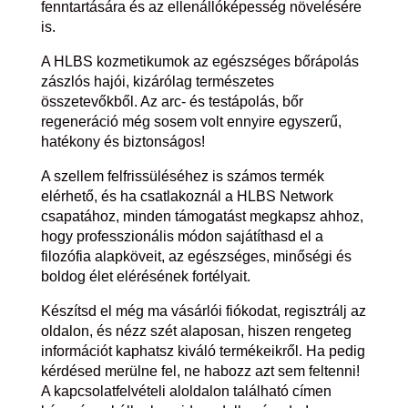
fenntartására és az ellenállóképesség növelésére
is.
A HLBS kozmetikumok az egészséges bőrápolás
zászlós hajói, kizárólag természetes
összetevőkből. Az arc- és testápolás, bőr
regeneráció még sosem volt ennyire egyszerű,
hatékony és biztonságos!
A szellem felfrissüléséhez is számos termék
elérhető, és ha csatlakoznál a HLBS Network
csapatához, minden támogatást megkapsz ahhoz,
hogy professzionális módon sajátíthasd el a
filozófia alapköveit, az egészséges, minőségi és
boldog élet elérésének fortélyait.
Készítsd el még ma vásárlói fiókodat, regisztrálj az
oldalon, és nézz szét alaposan, hiszen rengeteg
információt kaphatsz kiváló termékeikről. Ha pedig
kérdésed merülne fel, ne habozz azt sem feltenni!
A kapcsolatfelvételi aloldalon található címen