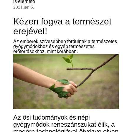
is elérhető
2021.jan.6.
Kézen fogva a természet
erejével!
Az emberek szívesebben fordulnak a természetes
gyógymódokhoz és egyéb természetes
erőforrásokhoz, mint korábban.
Az ősi tudományok és népi
gyógymódok reneszánszukat élik, a
modern technológiával ötvözve olyan