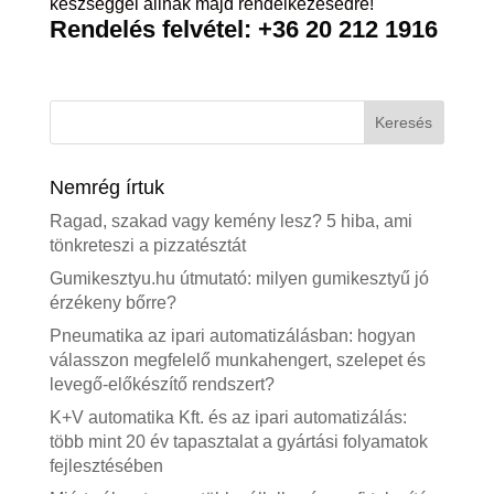
készséggel állnak majd rendelkezésedre!
Rendelés felvétel: +36 20 212 1916
Nemrég írtuk
Ragad, szakad vagy kemény lesz? 5 hiba, ami
tönkreteszi a pizzatésztát
Gumikesztyu.hu útmutató: milyen gumikesztyű jó
érzékeny bőrre?
Pneumatika az ipari automatizálásban: hogyan
válasszon megfelelő munkahengert, szelepet és
levegő-előkészítő rendszert?
K+V automatika Kft. és az ipari automatizálás:
több mint 20 év tapasztalat a gyártási folyamatok
fejlesztésében