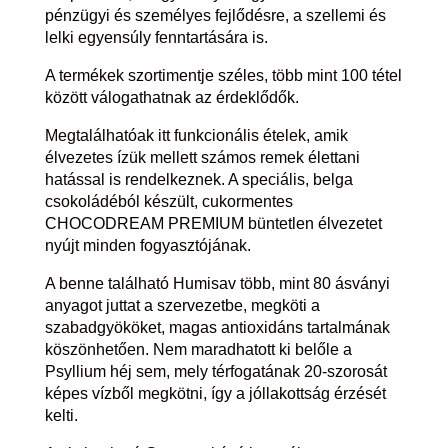
pénzügyi és személyes fejlődésre, a szellemi és
lelki egyensúly fenntartására is.
A termékek szortimentje széles, több mint 100 tétel
között válogathatnak az érdeklődők.
Megtalálhatóak itt funkcionális ételek, amik
élvezetes ízük mellett számos remek élettani
hatással is rendelkeznek. A speciális, belga
csokoládéból készült, cukormentes
CHOCODREAM PREMIUM büntetlen élvezetet
nyújt minden fogyasztójának.
A benne található Humisav több, mint 80 ásványi
anyagot juttat a szervezetbe, megköti a
szabadgyököket, magas antioxidáns tartalmának
köszönhetően. Nem maradhatott ki belőle a
Psyllium héj sem, mely térfogatának 20-szorosát
képes vízből megkötni, így a jóllakottság érzését
kelti.