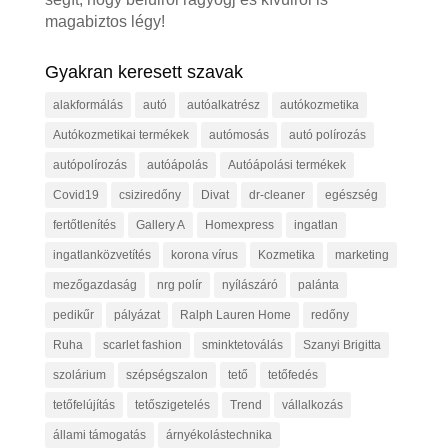
magabiztos légy!
Gyakran keresett szavak
alakformálás
autó
autóalkatrész
autókozmetika
Autókozmetikai termékek
autómosás
autó polírozás
autópolírozás
autóápolás
Autóápolási termékek
Covid19
csiziredőny
Divat
dr-cleaner
egészség
fertőtlenítés
Gallery A
Homexpress
ingatlan
ingatlanközvetítés
korona vírus
Kozmetika
marketing
mezőgazdaság
nrg polír
nyílászáró
palánta
pedikűr
pályázat
Ralph Lauren Home
redőny
Ruha
scarlet fashion
sminktetoválás
Szanyi Brigitta
szolárium
szépségszalon
tető
tetőfedés
tetőfelújítás
tetőszigetelés
Trend
vállalkozás
állami támogatás
árnyékolástechnika