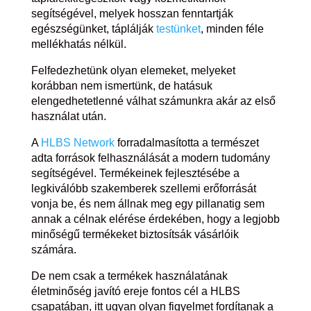
segítségével, melyek hosszan fenntartják
egészségünket, táplálják
testünket
, minden féle
mellékhatás nélkül.
Felfedezhetünk olyan elemeket, melyeket
korábban nem ismertünk, de hatásuk
elengedhetetlenné válhat számunkra akár az első
használat után.
A
HLBS Network
forradalmasította a természet
adta források felhasználását a modern tudomány
segítségével. Termékeinek fejlesztésébe a
legkiválóbb szakemberek szellemi erőforrását
vonja be, és nem állnak meg egy pillanatig sem
annak a célnak elérése érdekében, hogy a legjobb
minőségű termékeket biztosítsák vásárlóik
számára.
De nem csak a termékek használatának
életminőség javító ereje fontos cél a HLBS
csapatában, itt ugyan olyan figyelmet fordítanak a