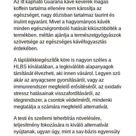
Az itt kapható Guarana kávé keverék magas
koffein tartalma ellenére nem károsítja az
egészséget, nagy dózisban tartalmaz taurint és
inulint egyaránt. Mivel a hagyományos kávék
minden egészségromboló hatását kiküszöbölték a
termékben, méltán ajánlja a természetgyógyászok
szövetsége az egészséges kávéfogyasztás
érdekében.
A táplálékkiegészítők köre is nagyon széles a
HLBS kínálatában, a legkiválóbb alapanyagok
társítását élvezheti, aki innen vásárol. Legyen szó
akár az anyagcsere gyorsításáról, vagy az
immunrendszer megfelelő erősítéséről, az oxidatív
stressz hatásainak visszafordításáról, az
idegrendszer, a csontok védelméről, mindenki
megtalálja a számára megfelelő alternatívát.
A testi és szellemi teherbírás növelésére,
teljesítmény fokozására is kiváló alternatívát
nyújtanak, ugyan úgy, mint a sav-bázis egyensúly