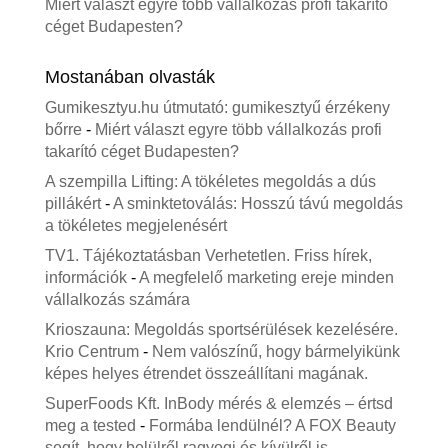
Miért választ egyre több vállalkozás profi takarító
céget Budapesten?
Mostanában olvasták
Gumikesztyu.hu útmutató: gumikesztyű érzékeny
bőrre
-
Miért választ egyre több vállalkozás profi
takarító céget Budapesten?
A szempilla Lifting: A tökéletes megoldás a dús
pillákért
-
A sminktetoválás: Hosszú távú megoldás
a tökéletes megjelenésért
TV1. Tájékoztatásban Verhetetlen. Friss hírek,
információk
-
A megfelelő marketing ereje minden
vállalkozás számára
Krioszauna: Megoldás sportsérülések kezelésére.
Krio Centrum
-
Nem valószínű, hogy bármelyikünk
képes helyes étrendet összeállítani magának.
SuperFoods Kft. InBody mérés & elemzés – értsd
meg a tested
-
Formába lendülnél? A FOX Beauty
segít, hogy belülről ragyogj és kívülről is