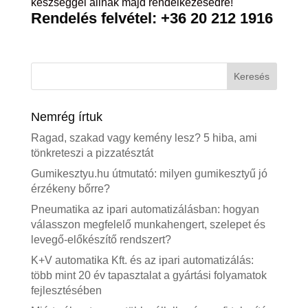
készséggel állnak majd rendelkezésedre!
Rendelés felvétel: +36 20 212 1916
Nemrég írtuk
Ragad, szakad vagy kemény lesz? 5 hiba, ami
tönkreteszi a pizzatésztát
Gumikesztyu.hu útmutató: milyen gumikesztyű jó
érzékeny bőrre?
Pneumatika az ipari automatizálásban: hogyan
válasszon megfelelő munkahengert, szelepet és
levegő-előkészítő rendszert?
K+V automatika Kft. és az ipari automatizálás:
több mint 20 év tapasztalat a gyártási folyamatok
fejlesztésében