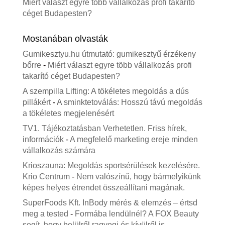
Miért választ egyre több vállalkozás profi takarító
céget Budapesten?
Mostanában olvasták
Gumikesztyu.hu útmutató: gumikesztyű érzékeny
bőrre
-
Miért választ egyre több vállalkozás profi
takarító céget Budapesten?
A szempilla Lifting: A tökéletes megoldás a dús
pillákért
-
A sminktetoválás: Hosszú távú megoldás
a tökéletes megjelenésért
TV1. Tájékoztatásban Verhetetlen. Friss hírek,
információk
-
A megfelelő marketing ereje minden
vállalkozás számára
Krioszauna: Megoldás sportsérülések kezelésére.
Krio Centrum
-
Nem valószínű, hogy bármelyikünk
képes helyes étrendet összeállítani magának.
SuperFoods Kft. InBody mérés & elemzés – értsd
meg a tested
-
Formába lendülnél? A FOX Beauty
segít, hogy belülről ragyogj és kívülről is