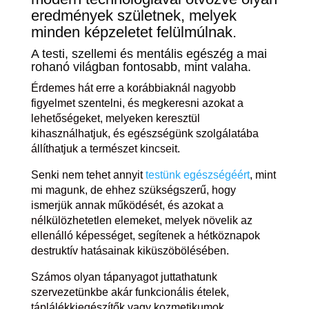
eredmények születnek, melyek
minden képzeletet felülmúlnak.
A testi, szellemi és mentális egészég a mai
rohanó világban fontosabb, mint valaha.
Érdemes hát erre a korábbiaknál nagyobb
figyelmet szentelni, és megkeresni azokat a
lehetőségeket, melyeken keresztül
kihasználhatjuk, és egészségünk szolgálatába
állíthatjuk a természet kincseit.
Senki nem tehet annyit
testünk egészségéért
, mint
mi magunk, de ehhez szükségszerű, hogy
ismerjük annak működését, és azokat a
nélkülözhetetlen elemeket, melyek növelik az
ellenálló képességet, segítenek a hétköznapok
destruktív hatásainak kiküszöbölésében.
Számos olyan tápanyagot juttathatunk
szervezetünkbe akár funkcionális ételek,
táplálékkiegészítők vagy kozmetikumok