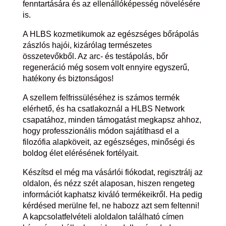
fenntartására és az ellenállóképesség növelésére
is.
A HLBS kozmetikumok az egészséges bőrápolás
zászlós hajói, kizárólag természetes
összetevőkből. Az arc- és testápolás, bőr
regeneráció még sosem volt ennyire egyszerű,
hatékony és biztonságos!
A szellem felfrissüléséhez is számos termék
elérhető, és ha csatlakoznál a HLBS Network
csapatához, minden támogatást megkapsz ahhoz,
hogy professzionális módon sajátíthasd el a
filozófia alapköveit, az egészséges, minőségi és
boldog élet elérésének fortélyait.
Készítsd el még ma vásárlói fiókodat, regisztrálj az
oldalon, és nézz szét alaposan, hiszen rengeteg
információt kaphatsz kiváló termékeikről. Ha pedig
kérdésed merülne fel, ne habozz azt sem feltenni!
A kapcsolatfelvételi aloldalon található címen