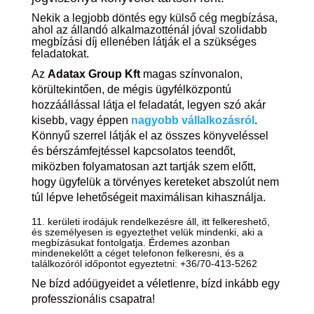
Nekik a legjobb döntés egy külső cég megbízása,
ahol az állandó alkalmazotténál jóval szolidabb
megbízási díj ellenében látják el a szükséges
feladatokat.
Az
Adatax Group Kft
magas színvonalon,
körültekintően, de mégis ügyfélközpontú
hozzáállással látja el feladatát, legyen szó akár
kisebb, vagy éppen
nagyobb vállalkozásról
.
Könnyű szerrel látják el az összes könyveléssel
és bérszámfejtéssel kapcsolatos teendőt,
miközben folyamatosan azt tartják szem előtt,
hogy ügyfelük a törvényes kereteket abszolút nem
túl lépve lehetőségeit maximálisan kihasználja.
11. kerületi irodájuk rendelkezésre áll, itt felkereshető,
és személyesen is egyeztethet velük mindenki, aki a
megbízásukat fontolgatja. Érdemes azonban
mindenekelőtt a céget telefonon felkeresni, és a
találkozóról időpontot egyeztetni: +36/70-413-5262
Ne bízd adóügyeidet a véletlenre, bízd inkább egy
professzionális csapatra!