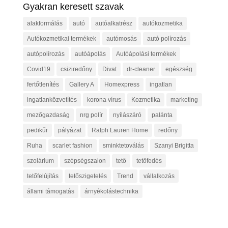
Gyakran keresett szavak
alakformálás
autó
autóalkatrész
autókozmetika
Autókozmetikai termékek
autómosás
autó polírozás
autópolírozás
autóápolás
Autóápolási termékek
Covid19
csiziredőny
Divat
dr-cleaner
egészség
fertőtlenítés
Gallery A
Homexpress
ingatlan
ingatlanközvetítés
korona vírus
Kozmetika
marketing
mezőgazdaság
nrg polír
nyílászáró
palánta
pedikűr
pályázat
Ralph Lauren Home
redőny
Ruha
scarlet fashion
sminktetoválás
Szanyi Brigitta
szolárium
szépségszalon
tető
tetőfedés
tetőfelújítás
tetőszigetelés
Trend
vállalkozás
állami támogatás
árnyékolástechnika