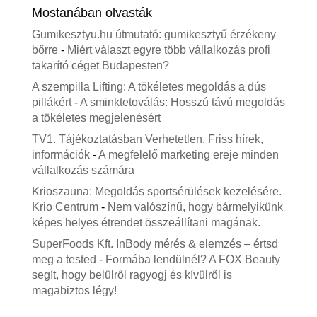
Mostanában olvasták
Gumikesztyu.hu útmutató: gumikesztyű érzékeny
bőrre
-
Miért választ egyre több vállalkozás profi
takarító céget Budapesten?
A szempilla Lifting: A tökéletes megoldás a dús
pillákért
-
A sminktetoválás: Hosszú távú megoldás
a tökéletes megjelenésért
TV1. Tájékoztatásban Verhetetlen. Friss hírek,
információk
-
A megfelelő marketing ereje minden
vállalkozás számára
Krioszauna: Megoldás sportsérülések kezelésére.
Krio Centrum
-
Nem valószínű, hogy bármelyikünk
képes helyes étrendet összeállítani magának.
SuperFoods Kft. InBody mérés & elemzés – értsd
meg a tested
-
Formába lendülnél? A FOX Beauty
segít, hogy belülről ragyogj és kívülről is
magabiztos légy!