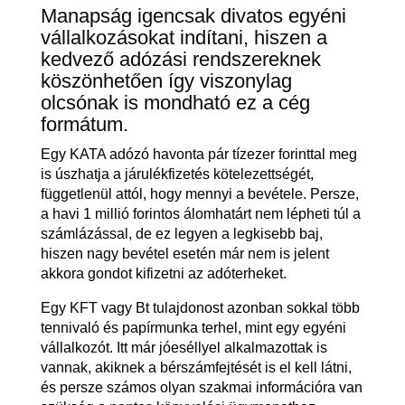
Manapság igencsak divatos egyéni
vállalkozásokat indítani, hiszen a
kedvező adózási rendszereknek
köszönhetően így viszonylag
olcsónak is mondható ez a cég
formátum.
Egy KATA adózó havonta pár tízezer forinttal meg
is úszhatja a járulékfizetés kötelezettségét,
függetlenül attól, hogy mennyi a bevétele. Persze,
a havi 1 millió forintos álomhatárt nem lépheti túl a
számlázással, de ez legyen a legkisebb baj,
hiszen nagy bevétel esetén már nem is jelent
akkora gondot kifizetni az adóterheket.
Egy KFT vagy Bt tulajdonost azonban sokkal több
tennivaló és papírmunka terhel, mint egy egyéni
vállalkozót. Itt már jóeséllyel alkalmazottak is
vannak, akiknek a bérszámfejtését is el kell látni,
és persze számos olyan szakmai információra van