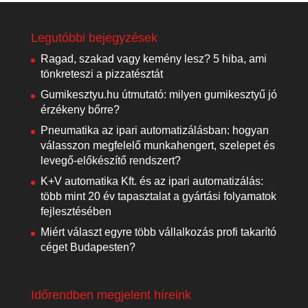
Legutóbbi bejegyzések
Ragad, szakad vagy kemény lesz? 5 hiba, ami
tönkreteszi a pizzatésztát
Gumikesztyu.hu útmutató: milyen gumikesztyű jó
érzékeny bőrre?
Pneumatika az ipari automatizálásban: hogyan
válasszon megfelelő munkahengert, szelepet és
levegő-előkészítő rendszert?
K+V automatika Kft. és az ipari automatizálás:
több mint 20 év tapasztalat a gyártási folyamatok
fejlesztésében
Miért választ egyre több vállalkozás profi takarító
céget Budapesten?
Időrendben megjelent híreink