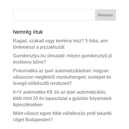
Nemrég írtuk
Ragad, szakad vagy kemény lesz? 5 hiba, ami
tönkreteszi a pizzatésztát
Gumikesztyu.hu útmutató: milyen gumikesztyű jó
érzékeny bőrre?
Pneumatika az ipari automatizálásban: hogyan
válasszon megfelelő munkahengert, szelepet és
levegő-előkészítő rendszert?
K+V automatika Kft. és az ipari automatizálás:
több mint 20 év tapasztalat a gyártási folyamatok
fejlesztésében
Miért választ egyre több vállalkozás profi takarító
céget Budapesten?