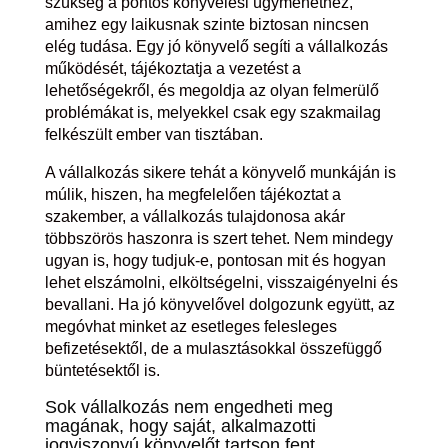
szükség a pontos könyvelési ügymenethez,
amihez egy laikusnak szinte biztosan nincsen
elég tudása. Egy jó könyvelő segíti a vállalkozás
működését, tájékoztatja a vezetést a
lehetőségekről, és megoldja az olyan felmerülő
problémákat is, melyekkel csak egy szakmailag
felkészült ember van tisztában.
A vállalkozás sikere tehát a könyvelő munkáján is
múlik, hiszen, ha megfelelően tájékoztat a
szakember, a vállalkozás tulajdonosa akár
többszörös haszonra is szert tehet. Nem mindegy
ugyan is, hogy tudjuk-e, pontosan mit és hogyan
lehet elszámolni, elköltségelni, visszaigényelni és
bevallani. Ha jó könyvelővel dolgozunk együtt, az
megóvhat minket az esetleges felesleges
befizetésektől, de a mulasztásokkal összefüggő
büntetésektől is.
Sok vállalkozás nem engedheti meg
magának, hogy saját, alkalmazotti
jogviszonyú könyvelőt tartson fent.