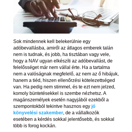
Sok mindennek kell belekerülnie egy
adóbevallásba, amiről az átlagos emberek talán
nem is tudnak, és jobb, ha tisztában vagy vele,
hogy a NAV ugyan elkészíti az adóbevallást, de
felelősséget már nem vállal érte. Ha a tartalma
nem a valóságnak megfelelő, az nem az ő hibájuk,
hanem a tiéd, hiszen ellenőrzési kötelezettséged
van. Ha pedig nem stimmel, és te ezt nem jelzed,
komoly büntetésekkel is szembe nézhetsz. A
magánszemélyek esetén nagyjából ezekből a
szempontokból tekintve hasznos egy
jó
könyvelési szakember
, de a vállalkozók
esetében a kérdés sokkal jelentősebb, és sokkal
több is forog kockán.