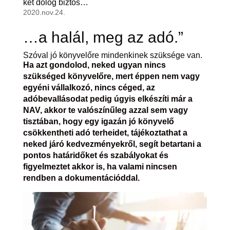
két dolog biztos…
2020.nov.24.
…a halál, meg az adó.”
Szóval jó könyvelőre mindenkinek szüksége van.
Ha azt gondolod, neked ugyan nincs
szükséged könyvelőre, mert éppen nem vagy
egyéni vállalkozó, nincs céged, az
adóbevallásodat pedig úgyis elkészíti már a
NAV, akkor te valószínűleg azzal sem vagy
tisztában, hogy egy igazán jó könyvelő
csökkentheti adó terheidet, tájékoztathat a
neked járó kedvezményekről, segít betartani a
pontos határidőket és szabályokat és
figyelmeztet akkor is, ha valami nincsen
rendben a dokumentációddal.