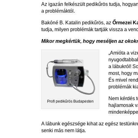
Az igazán felkészült pedikűrös tudja, hogy
a problémáktól.
Bakóné B. Katalin pedikűrös, az
Őrmezei Ka
tudja, milyen problémák tartják vissza a ven
Mikor megkértük, hogy meséljen az okokr
„Amióta a vi
nyugodtabbak
a lábukról! S
most, hogy m
És mivel rend
problémák ki
Nem kérdés te
Profi pedikűrös Budapesten
hajlamosak v
mindenképpen
A lábunk egészsége kihat az egész testünkre
senki más nem látja.