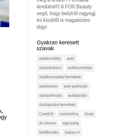
lendülnél? A FOX Beauty
segít, hogy belülről ragyogj
és kívülről is magabiztos
légy!
Gyakran keresett
szavak
alakformálás
autó
autóalkatrész
autókozmetika
Autókozmetikai termékek
autómosás
autó polírozás
autópolírozás
autóápolás
Autóápolási termékek
k,
Covid19
csiziredőny
Divat
ogy
dr-cleaner
egészség
fertőtlenítés
Gallery A