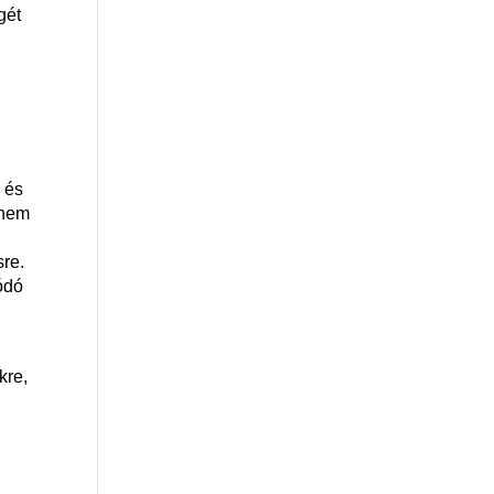
gét
.
 és
tnem
sre.
ódó
kre,