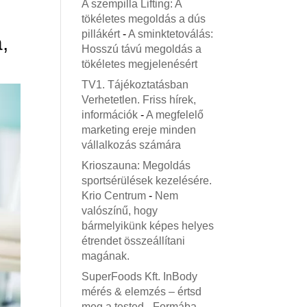
A szempilla Lifting: A
tökéletes megoldás a dús
pillákért
-
A sminktetoválás:
,
Hosszú távú megoldás a
tökéletes megjelenésért
TV1. Tájékoztatásban
Verhetetlen. Friss hírek,
információk
-
A megfelelő
marketing ereje minden
vállalkozás számára
Krioszauna: Megoldás
sportsérülések kezelésére.
Krio Centrum
-
Nem
valószínű, hogy
bármelyikünk képes helyes
étrendet összeállítani
magának.
SuperFoods Kft. InBody
mérés & elemzés – értsd
meg a tested
-
Formába