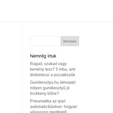
Nemrég írtuk
Ragad, szakad vagy
kemény lesz? 5 hiba, ami
tönkreteszi a pizzatésztát
Gumikesztyu.hu útmutató:
milyen gumikesztyű jó
érzékeny bőrre?
Pneumatika az ipari
automatizálásban: hogyan
válasszon megfelelő