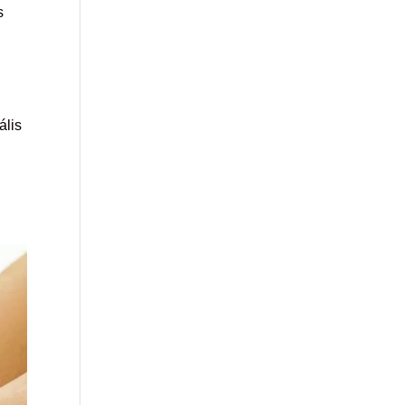
s
ális