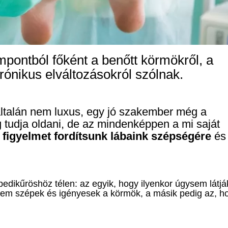
pontból főként a benőtt körmökről, a
ónikus elváltozásokról szólnak.
általán nem luxus, egy jó szakember még a
 tudja oldani, de az mindenképpen a mi saját
 figyelmet fordítsunk lábaink szépségére
és
pedikűröshöz télen: az egyik, hogy ilyenkor úgysem látjá
 nem szépek és igényesek a körmök, a másik pedig az, h