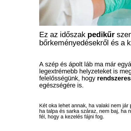
Ez az időszak
pedikűr
szem
bőrkeményedésekről és a kr
A szép és ápolt láb ma már egy
legextrémebb helyzeteket is meg
felelősségünk, hogy
rendszeres
egészségére is.
Két oka lehet annak, ha valaki nem jár 
ha talpa és sarka száraz, nem baj, ha
fél, hogy a kezelés fájni fog.