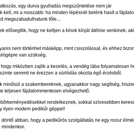
vatkozás, egy durva gyulladás megszűntetése nem jár
kell, mi a rosszabb: ha minden lépésnél belénk hasít a fájdal
majd megszabadulhatunk tőle…
 elősegítik, hogy ne kelljen a kínok kínját átélnie senkinek, ak
anis nem történhet másképp, mint csiszolással, és ehhez bizo
ológépre van szükség.
e, hogy miközben zajlik a kezelés, a vendég lába folyamatosan h
y szinte semmit ne érezzen a súrlódás okozta égő érzésből.
k minősül a szakembereknek, ugyanakkor nagy segítség, hisze
te teljesen fájdalommentesen elvégezhető.
m bőrkeményedésekkel rendelkeznek, sokkal szívesebben keres
gy ilyen modern pedikűr géppel!
 döntő abban, hogy a pedikűrös szolgáltatás ne egy rossz élmé
 mindenkor.