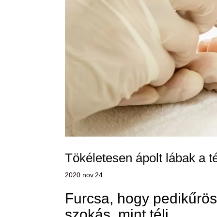
Tökéletesen ápolt lábak a t
2020.nov.24.
Furcsa, hogy pedikűrösh
szokás, mint téli.