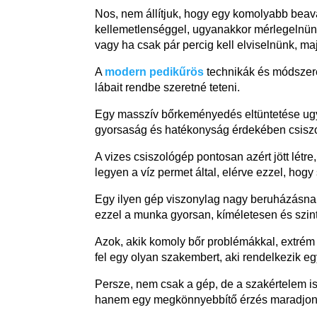
Nos, nem állítjuk, hogy egy komolyabb bea
kellemetlenséggel, ugyanakkor mérlegelnünk 
vagy ha csak pár percig kell elviselnünk, 
A
modern pedikűrös
technikák és módszerek
lábait rendbe szeretné teteni.
Egy masszív bőrkeményedés eltüntetése ugy
gyorsaság és hatékonyság érdekében csisz
A vizes csiszológép pontosan azért jött létr
legyen a víz permet által, elérve ezzel, hog
Egy ilyen gép viszonylag nagy beruházásna
ezzel a munka gyorsan, kíméletesen és szin
Azok, akik komoly bőr problémákkal, extré
fel egy olyan szakembert, aki rendelkezik e
Persze, nem csak a gép, de a szakértelem is
hanem egy megkönnyebbítő érzés maradjon