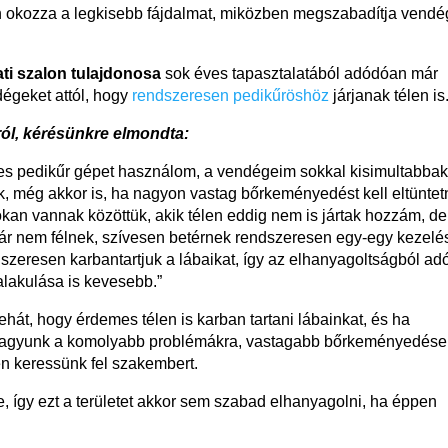
an okozza a legkisebb fájdalmat, miközben megszabadítja vendé
ti szalon tulajdonosa
sok éves tapasztalatából adódóan már
dégeket attól, hogy
rendszeresen pedikűröshöz
járjanak télen is
ól, kérésünkre elmondta:
zes pedikűr gépet használom, a vendégeim sokkal kisimultabbak
, még akkor is, ha nagyon vastag bőrkeményedést kell eltünte
okan vannak közöttük, akik télen eddig nem is jártak hozzám, de
ár nem félnek, szívesen betérnek rendszeresen egy-egy kezelé
szeresen karbantartjuk a lábaikat, így az elhanyagoltságból ad
alakulása is kevesebb.”
hát, hogy érdemes télen is karban tartani lábainkat, és ha
agyunk a komolyabb problémákra, vastagabb bőrkeményedése
 keressünk fel szakembert.
, így ezt a területet akkor sem szabad elhanyagolni, ha éppen