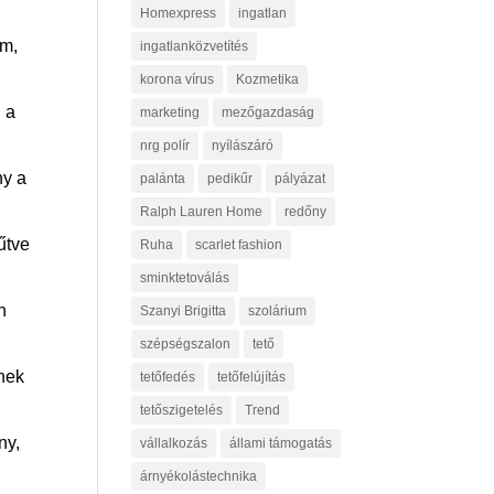
Homexpress
ingatlan
om,
ingatlanközvetítés
korona vírus
Kozmetika
i a
marketing
mezőgazdaság
nrg polír
nyílászáró
ny a
palánta
pedikűr
pályázat
Ralph Lauren Home
redőny
űtve
Ruha
scarlet fashion
sminktetoválás
n
Szanyi Brigitta
szolárium
szépségszalon
tető
nek
tetőfedés
tetőfelújítás
tetőszigetelés
Trend
ny,
vállalkozás
állami támogatás
árnyékolástechnika