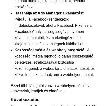
például audiofájlokat és interjúkat, például
szakértőkkel.
Használja az Ads Manager alkalmazást
:
Például a Facebook rendelkezik
hirdetéskezelővel, ahol a Facebook Pixel és a
Facebook Analytics segítségével nyomon
követheti mutatóit, és marketingüzeneteit
kifejezetten a célközönségnek küldheti el.
Közösségi média és webhelyintegráció
: A
közösségi média rajongói oldalán összefoglaló
bejegyzés létrehozásával biztosítsa
közönségének a webes tartalom áttekintését, és
közvetlen linket adhat, ami a webhelyére mutat.
Ezzel több látogatót vonz a webhelyére, és növeli
konverzióit, leadjeit és eladásait.
Következtetés