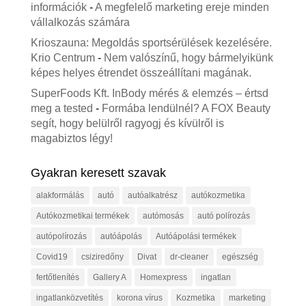
információk
-
A megfelelő marketing ereje minden
vállalkozás számára
Krioszauna: Megoldás sportsérülések kezelésére.
Krio Centrum
-
Nem valószínű, hogy bármelyikünk
képes helyes étrendet összeállítani magának.
SuperFoods Kft. InBody mérés & elemzés – értsd
meg a tested
-
Formába lendülnél? A FOX Beauty
segít, hogy belülről ragyogj és kívülről is
magabiztos légy!
Gyakran keresett szavak
alakformálás
autó
autóalkatrész
autókozmetika
Autókozmetikai termékek
autómosás
autó polírozás
autópolírozás
autóápolás
Autóápolási termékek
Covid19
csiziredőny
Divat
dr-cleaner
egészség
fertőtlenítés
Gallery A
Homexpress
ingatlan
ingatlanközvetítés
korona vírus
Kozmetika
marketing