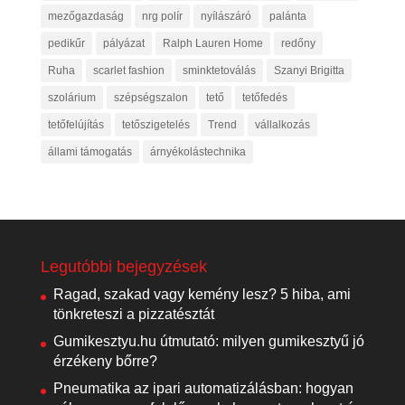
mezőgazdaság
nrg polír
nyílászáró
palánta
pedikűr
pályázat
Ralph Lauren Home
redőny
Ruha
scarlet fashion
sminktetoválás
Szanyi Brigitta
szolárium
szépségszalon
tető
tetőfedés
tetőfelújítás
tetőszigetelés
Trend
vállalkozás
állami támogatás
árnyékolástechnika
Legutóbbi bejegyzések
Ragad, szakad vagy kemény lesz? 5 hiba, ami
tönkreteszi a pizzatésztát
Gumikesztyu.hu útmutató: milyen gumikesztyű jó
érzékeny bőrre?
Pneumatika az ipari automatizálásban: hogyan