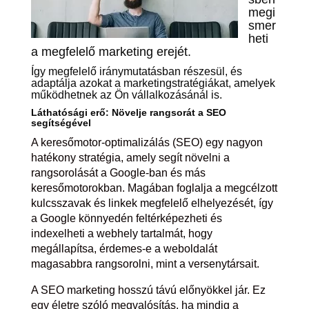
megi
smer
heti
a megfelelő marketing erejét.
Így megfelelő iránymutatásban részesül, és
adaptálja azokat a marketingstratégiákat, amelyek
működhetnek az Ön vállalkozásánál is.
Láthatósági erő: Növelje rangsorát a SEO
segítségével
A keresőmotor-optimalizálás (SEO) egy nagyon
hatékony stratégia, amely segít növelni a
rangsorolását a Google-ban és más
keresőmotorokban. Magában foglalja a megcélzott
kulcsszavak és linkek megfelelő elhelyezését, így
a Google könnyedén feltérképezheti és
indexelheti a webhely tartalmát, hogy
megállapítsa, érdemes-e a weboldalát
magasabbra rangsorolni, mint a versenytársait.
A SEO marketing hosszú távú előnyökkel jár. Ez
egy életre szóló megvalósítás, ha mindig a