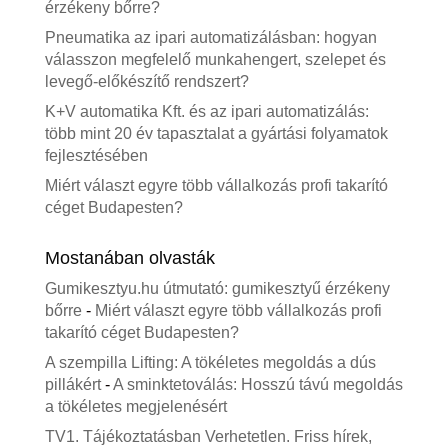
érzékeny bőrre?
Pneumatika az ipari automatizálásban: hogyan
válasszon megfelelő munkahengert, szelepet és
levegő-előkészítő rendszert?
K+V automatika Kft. és az ipari automatizálás:
több mint 20 év tapasztalat a gyártási folyamatok
fejlesztésében
Miért választ egyre több vállalkozás profi takarító
céget Budapesten?
Mostanában olvasták
Gumikesztyu.hu útmutató: gumikesztyű érzékeny
bőrre
-
Miért választ egyre több vállalkozás profi
takarító céget Budapesten?
A szempilla Lifting: A tökéletes megoldás a dús
pillákért
-
A sminktetoválás: Hosszú távú megoldás
a tökéletes megjelenésért
TV1. Tájékoztatásban Verhetetlen. Friss hírek,