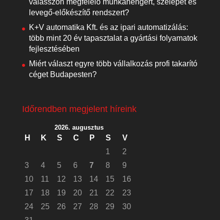
válasszon megfelelő munkahengert, szelepet és
levegő-előkészítő rendszert?
K+V automatika Kft. és az ipari automatizálás:
több mint 20 év tapasztalat a gyártási folyamatok
fejlesztésében
Miért választ egyre több vállalkozás profi takarító
céget Budapesten?
Időrendben megjelent híreink
2026. augusztus
H
K
S
C
P
S
V
1
2
3
4
5
6
7
8
9
10
11
12
13
14
15
16
17
18
19
20
21
22
23
24
25
26
27
28
29
30