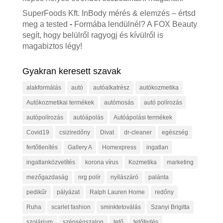
SuperFoods Kft. InBody mérés & elemzés – értsd
meg a tested
-
Formába lendülnél? A FOX Beauty
segít, hogy belülről ragyogj és kívülről is
magabiztos légy!
Gyakran keresett szavak
alakformálás
autó
autóalkatrész
autókozmetika
Autókozmetikai termékek
autómosás
autó polírozás
autópolírozás
autóápolás
Autóápolási termékek
Covid19
csiziredőny
Divat
dr-cleaner
egészség
fertőtlenítés
Gallery A
Homexpress
ingatlan
ingatlanközvetítés
korona vírus
Kozmetika
marketing
mezőgazdaság
nrg polír
nyílászáró
palánta
pedikűr
pályázat
Ralph Lauren Home
redőny
Ruha
scarlet fashion
sminktetoválás
Szanyi Brigitta
szolárium
szépségszalon
tető
tetőfedés