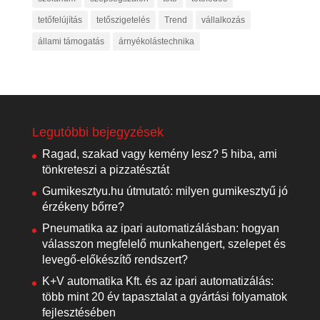
tetőfelújítás
tetőszigetelés
Trend
vállalkozás
állami támogatás
árnyékolástechnika
Legutóbbi bejegyzések
Ragad, szakad vagy kemény lesz? 5 hiba, ami
tönkreteszi a pizzatésztát
Gumikesztyu.hu útmutató: milyen gumikesztyű jó
érzékeny bőrre?
Pneumatika az ipari automatizálásban: hogyan
válasszon megfelelő munkahengert, szelepet és
levegő-előkészítő rendszert?
K+V automatika Kft. és az ipari automatizálás:
több mint 20 év tapasztalat a gyártási folyamatok
fejlesztésében