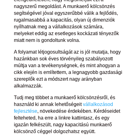
nagyszerű megoldást. A munkaerő kölcsönzés
segítségével jóval egyszerűbbé válik a fejlődés,
rugalmasabbá a kapacitás, olyan új dimenziók
nyílhatnak meg a vállalkozások számára,
melyeket eddig az esetleges kockázati tényezők
miatt nem is gondoltunk volna.
A folyamat létjogosultságát az is jól mutatja, hogy
hazánkban sok éves törvényileg szabályozott
múltja van a tevékenységnek, és mint ahogyan a
cikk elején is említettem, a legnagyobb gazdasági
szereplők ezt a módszert nagy arányban
alkalmazzák.
Tudj meg többet a munkaerő kölcsönzésről, és
használd ki annak lehetőségeit
vállalkozásod
fejlesztése
, növekedése érdekében. Kérdéseidet
felteheted, ha erre a linkre kattintasz, és egy
igazán felkészült, nagy kapacitású munkaerő
kölcsönző céggel dolgozhatsz együtt.