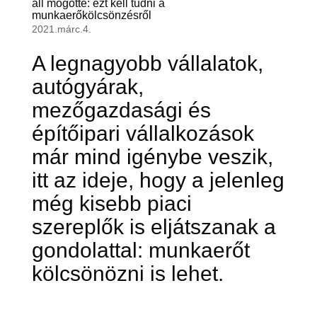
áll mögötte: ezt kell tudni a
munkaerőkölcsönzésről
2021.márc.4.
A legnagyobb vállalatok,
autógyárak,
mezőgazdasági és
építőipari vállalkozások
már mind igénybe veszik,
itt az ideje, hogy a jelenleg
még kisebb piaci
szereplők is eljátszanak a
gondolattal: munkaerőt
kölcsönözni is lehet.