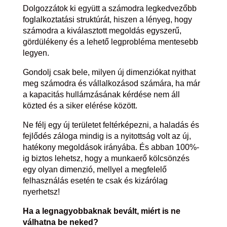
Dolgozzátok ki együtt a számodra legkedvezőbb
foglalkoztatási struktúrát, hiszen a lényeg, hogy
számodra a kiválasztott megoldás egyszerű,
gördülékeny és a lehető legprobléma mentesebb
legyen.
Gondolj csak bele, milyen új dimenziókat nyithat
meg számodra és vállalkozásod számára, ha már
a kapacitás hullámzásának kérdése nem áll
közted és a siker elérése között.
Ne félj egy új területet feltérképezni, a haladás és
fejlődés záloga mindig is a nyitottság volt az új,
hatékony megoldások irányába. És abban 100%-
ig biztos lehetsz, hogy a munkaerő kölcsönzés
egy olyan dimenzió, mellyel a megfelelő
felhasználás esetén te csak és kizárólag
nyerhetsz!
Ha a legnagyobbaknak bevált, miért is ne
válhatna be neked?