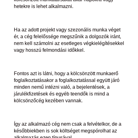
hetekre is lehet alkalmazni.
Ha az adott projekt vagy szezonális munka véget
ér, a cég felelőssége megszűnik a dolgozók iránt,
nem kell számolni az esetleges végkielégítésekkel
vagy hosszú felmondási időkkel.
Fontos azt is látni, hogy a kölcsönzött munkaerő
foglalkoztatásakor a foglalkoztatással együtt járó
minden nemű intézni való, a bejelentések, a
járulékfizetések és egyéb teendők is mind a
kölcsönzőcég kezében vannak.
Így az alkalmazó cég nem csak a felvételkor, de a
későbbiekben is sok költséget megspórolhat az
alkalmazás ezen típusával.