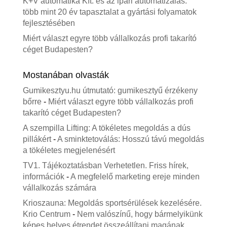
K+V automatika Kft. és az ipari automatizálás:
több mint 20 év tapasztalat a gyártási folyamatok
fejlesztésében
Miért választ egyre több vállalkozás profi takarító
céget Budapesten?
Mostanában olvasták
Gumikesztyu.hu útmutató: gumikesztyű érzékeny
bőrre
-
Miért választ egyre több vállalkozás profi
takarító céget Budapesten?
A szempilla Lifting: A tökéletes megoldás a dús
pillákért
-
A sminktetoválás: Hosszú távú megoldás
a tökéletes megjelenésért
TV1. Tájékoztatásban Verhetetlen. Friss hírek,
információk
-
A megfelelő marketing ereje minden
vállalkozás számára
Krioszauna: Megoldás sportsérülések kezelésére.
Krio Centrum
-
Nem valószínű, hogy bármelyikünk
képes helyes étrendet összeállítani magának.