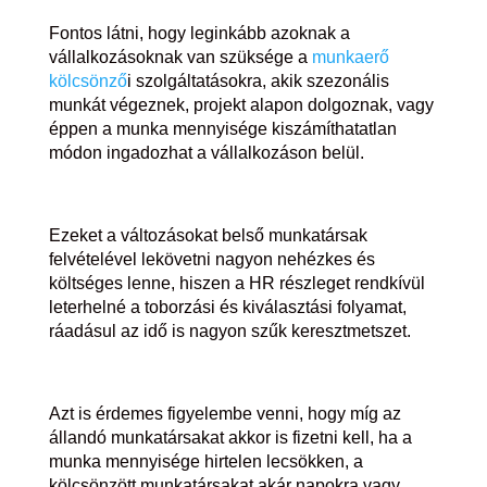
Fontos látni, hogy leginkább azoknak a
vállalkozásoknak van szüksége a
munkaerő
kölcsönző
i szolgáltatásokra, akik szezonális
munkát végeznek, projekt alapon dolgoznak, vagy
éppen a munka mennyisége kiszámíthatatlan
módon ingadozhat a vállalkozáson belül.
Ezeket a változásokat belső munkatársak
felvételével lekövetni nagyon nehézkes és
költséges lenne, hiszen a HR részleget rendkívül
leterhelné a toborzási és kiválasztási folyamat,
ráadásul az idő is nagyon szűk keresztmetszet.
Azt is érdemes figyelembe venni, hogy míg az
állandó munkatársakat akkor is fizetni kell, ha a
munka mennyisége hirtelen lecsökken, a
kölcsönzött munkatársakat akár napokra vagy