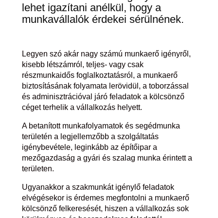
lehet igazítani anélkül, hogy a
munkavállalók érdekei sérülnének.
Legyen szó akár nagy számú munkaerő igényről,
kisebb létszámról, teljes- vagy csak
részmunkaidős foglalkoztatásról, a munkaerő
biztosításának folyamata lerövidül, a toborzással
és adminisztrációval járó feladatok a kölcsönző
céget terhelik a vállalkozás helyett.
A betanított munkafolyamatok és segédmunka
területén a legjellemzőbb a szolgáltatás
igénybevétele, leginkább az építőipar a
mezőgazdaság a gyári és szalag munka érintett a
területen.
Ugyanakkor a szakmunkát igénylő feladatok
elvégésekor is érdemes megfontolni a munkaerő
kölcsönző felkeresését, hiszen a vállalkozás sok