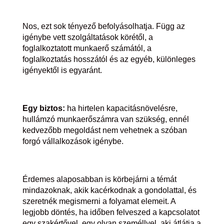
Nos, ezt sok tényező befolyásolhatja. Függ az
igénybe vett szolgáltatások körétől, a
foglalkoztatott munkaerő számától, a
foglalkoztatás hosszától és az egyéb, különleges
igényektől is egyaránt.
Egy biztos:
ha hirtelen kapacitásnövelésre,
hullámzó munkaerőszámra van szükség, ennél
kedvezőbb megoldást nem vehetnek a szóban
forgó vállalkozások igénybe.
Érdemes alaposabban is körbejárni a témát
mindazoknak, akik kacérkodnak a gondolattal, és
szeretnék megismerni a folyamat elemeit. A
legjobb döntés, ha időben felveszed a kapcsolatot
egy szakértővel, egy olyan személlyel, aki átlátja a