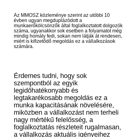
Az MMOSZ közleménye szerint az utóbbi 10
évben ugyan megduplázódott a
munkaerőkölcsönzők által foglalkoztatott dolgozók
száma, ugyanakkor sok esetben a folyamatot még
mindig homály fedi, sokan nem látják át rendesen,
miért is kifizetődő megoldás ez a vállalkozások
számára.
Érdemes tudni, hogy sok
szempontból az egyik
legidőhatékonyabb és
legtakarékosabb megoldás ez a
munka kapacitásának növelésére,
miközben a vállalkozást nem terheli
nagy mértékű felelősség, a
foglalkoztatás részleteit rugalmasan,
a vállalkozás aktuális igényeihez