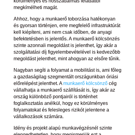
körülményes és hosszadalmas feladattól
megkímélheti magát.
Ahhoz, hogy a munkaerő toborzása hatékonyan
és gyorsan történjen, erre megfelelő infrastruktúrát
kell kiépíteni, ami nem csak időben, de anyagi
befektetésben is jelentős. A munkaerő kölcsönzés
szinte azonnali megoldást is jelenthet, így akár a
szolgáltatási díj figyelembevételével is kedvezőbb
megoldást jelenthet, mint ahogyan az elsőre tűnik.
Nagyban segíti a folyamat a mobilitást is, ami főleg
a gazdaságilag szegmentált országunkban óriási
előrelépést jelenthet. A
munkaerő kölcsönző
cég
vállalhatja a munkaerő szállítását is, így akár az
ország különböző pontjairól is történhet
foglalkoztatás anélkül, hogy ez körülményes
folyamatokat és felesleges rizikót jelentene a
vállalkozások számára.
Idény és projekt alapú munkavégzésnél szinte
elengedhetetlen, hogy megismerjük ezt a