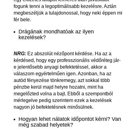
fogunk tenni a legoptimálisabb kezelésre. Aztán
megbeszéljük a tulajdonossal, hogy neki éppen mi
fér bele.
Drágának mondhatóak az ilyen
kezelések?
NRG:
Ez abszolút nézőpont kérdése. Ha az a
kérdésed, hogy egy professzionális védőréteg jár-
e jelentősebb anyagi befektetéssel, akkor a
válaszom egyértelműen igen. Azonban, ha az
autód fényezése tönkremegy, azt sokkal több
pénzbe kerül majd helyre hozatni, mint ha
megelőzted volna a bajt. Ebből a szempontból
mérlegelve pedig szerintem ezek a kezelések
nagyon jó befektetésnek minősülnek.
Hogyan lehet nálatok időpontot kérni? Van
még szabad helyetek?