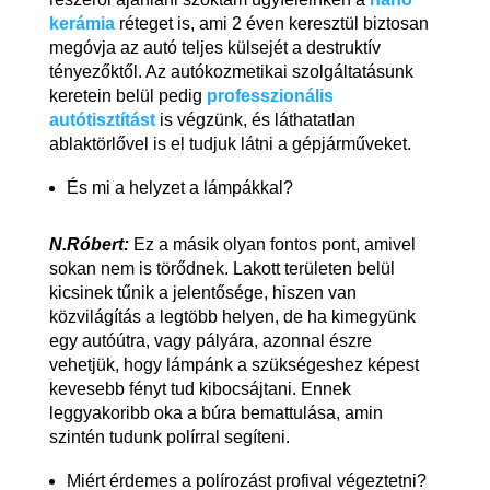
kerámia
réteget is, ami 2 éven keresztül biztosan
megóvja az autó teljes külsejét a destruktív
tényezőktől. Az autókozmetikai szolgáltatásunk
keretein belül pedig
professzionális
autótisztítást
is végzünk, és láthatatlan
ablaktörlővel is el tudjuk látni a gépjárműveket.
És mi a helyzet a lámpákkal?
N.Róbert:
Ez a másik olyan fontos pont, amivel
sokan nem is törődnek. Lakott területen belül
kicsinek tűnik a jelentősége, hiszen van
közvilágítás a legtöbb helyen, de ha kimegyünk
egy autóútra, vagy pályára, azonnal észre
vehetjük, hogy lámpánk a szükségeshez képest
kevesebb fényt tud kibocsájtani. Ennek
leggyakoribb oka a búra bemattulása, amin
szintén tudunk polírral segíteni.
Miért érdemes a polírozást profival végeztetni?