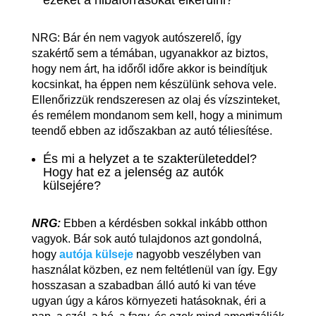
NRG: Bár én nem vagyok autószerelő, így
szakértő sem a témában, ugyanakkor az biztos,
hogy nem árt, ha időről időre akkor is beindítjuk
kocsinkat, ha éppen nem készülünk sehova vele.
Ellenőrizzük rendszeresen az olaj és vízszinteket,
és remélem mondanom sem kell, hogy a minimum
teendő ebben az időszakban az autó téliesítése.
És mi a helyzet a te szakterületeddel?
Hogy hat ez a jelenség az autók
külsejére?
NRG:
Ebben a kérdésben sokkal inkább otthon
vagyok. Bár sok autó tulajdonos azt gondolná,
hogy
autója külseje
nagyobb veszélyben van
használat közben, ez nem feltétlenül van így. Egy
hosszasan a szabadban álló autó ki van téve
ugyan úgy a káros környezeti hatásoknak, éri a