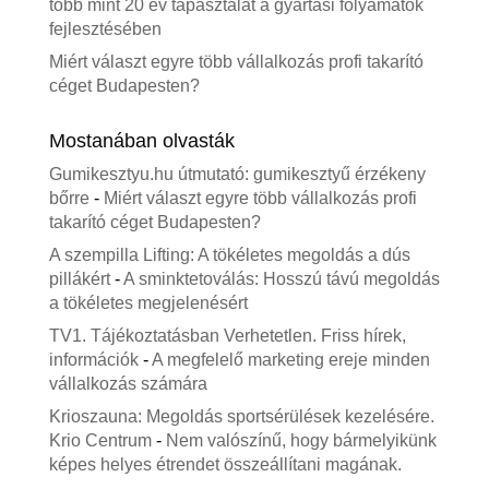
több mint 20 év tapasztalat a gyártási folyamatok
fejlesztésében
Miért választ egyre több vállalkozás profi takarító
céget Budapesten?
Mostanában olvasták
Gumikesztyu.hu útmutató: gumikesztyű érzékeny
bőrre
-
Miért választ egyre több vállalkozás profi
takarító céget Budapesten?
A szempilla Lifting: A tökéletes megoldás a dús
pillákért
-
A sminktetoválás: Hosszú távú megoldás
a tökéletes megjelenésért
TV1. Tájékoztatásban Verhetetlen. Friss hírek,
információk
-
A megfelelő marketing ereje minden
vállalkozás számára
Krioszauna: Megoldás sportsérülések kezelésére.
Krio Centrum
-
Nem valószínű, hogy bármelyikünk
képes helyes étrendet összeállítani magának.