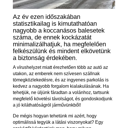
Az év ezen időszakában
statisztikailag is kimutathatóan
nagyobb a koccanásos balesetek
száma, de ennek kockázatát
minimalizálhatjuk, ha megfelelően
felkészülünk és mindent elkövetünk
a biztonság érdekében.
A vírushelyzet miatt érezhetően több az autó az
utakon, az emberek nem szívesen szállnak
tömegközlekedésre, és az ingyenes parkolás is
kedvez a nagyobb forgalom kialakulásának. Ha
tehetjük, ne üljünk fáradtan a volánhoz, tartsunk
megfelelő követési távolságot, és gondoskodjunk
a jó kiláthatóságról járművünkből!
De mégis hogyan tehetünk mi azért, hogy
optimálissá tegyük a látási viszonyokat? Egy