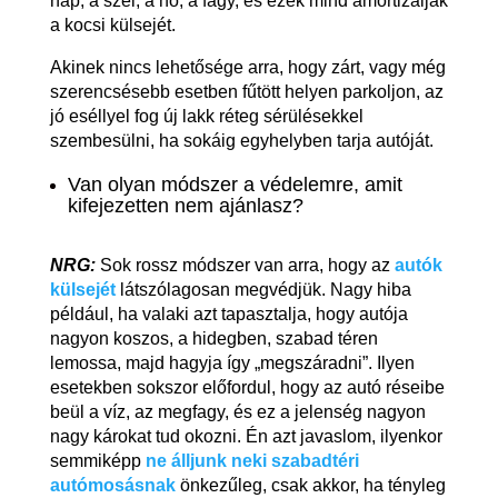
nap, a szél, a hó, a fagy, és ezek mind amortizálják
a kocsi külsejét.
Akinek nincs lehetősége arra, hogy zárt, vagy még
szerencsésebb esetben fűtött helyen parkoljon, az
jó eséllyel fog új lakk réteg sérülésekkel
szembesülni, ha sokáig egyhelyben tarja autóját.
Van olyan módszer a védelemre, amit
kifejezetten nem ajánlasz?
NRG:
Sok rossz módszer van arra, hogy az
autók
külsejét
látszólagosan megvédjük. Nagy hiba
például, ha valaki azt tapasztalja, hogy autója
nagyon koszos, a hidegben, szabad téren
lemossa, majd hagyja így „megszáradni”. Ilyen
esetekben sokszor előfordul, hogy az autó réseibe
beül a víz, az megfagy, és ez a jelenség nagyon
nagy károkat tud okozni. Én azt javaslom, ilyenkor
semmiképp
ne álljunk neki szabadtéri
autómosásnak
önkezűleg, csak akkor, ha tényleg