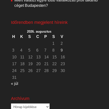
Miért választ egyre több vállalkozás profi takarító
céget Budapesten?
Időrendben megjelent híreink
2026. augusztus
H
K
S
C
P
S
V
1
2
3
4
5
6
7
8
9
10
11
12
13
14
15
16
17
18
19
20
21
22
23
24
25
26
27
28
29
30
31
« júl
Archívum
Archívum