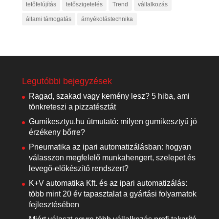
tetőfelújítás
tetőszigetelés
Trend
vállalkozás
állami támogatás
árnyékolástechnika
Legutóbbi bejegyzések
Ragad, szakad vagy kemény lesz? 5 hiba, ami
tönkreteszi a pizzatésztát
Gumikesztyu.hu útmutató: milyen gumikesztyű jó
érzékeny bőrre?
Pneumatika az ipari automatizálásban: hogyan
válasszon megfelelő munkahengert, szelepet és
levegő-előkészítő rendszert?
K+V automatika Kft. és az ipari automatizálás:
több mint 20 év tapasztalat a gyártási folyamatok
fejlesztésében