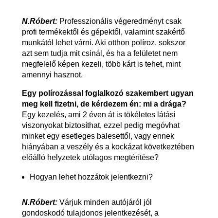
N.Róbert:
Professzionális végeredményt csak
profi termékektől és gépektől, valamint szakértő
munkától lehet várni. Aki otthon políroz, sokszor
azt sem tudja mit csinál, és ha a felületet nem
megfelelő képen kezeli, több kárt is tehet, mint
amennyi hasznot.
Egy polírozással foglalkozó szakembert ugyan
meg kell fizetni, de kérdezem én: mi a drága?
Egy kezelés, ami 2 éven át is tökéletes látási
viszonyokat biztosíthat, ezzel pedig megóvhat
minket egy esetleges balesettől, vagy ennek
hiányában a veszély és a kockázat következtében
előálló helyzetek utólagos megtérítése?
Hogyan lehet hozzátok jelentkezni?
N.Róbert:
Várjuk minden autójáról jól
gondoskodó tulajdonos jelentkezését, a