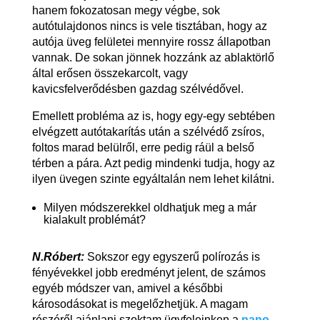
hanem fokozatosan megy végbe, sok
autótulajdonos nincs is vele tisztában, hogy az
autója üveg felületei mennyire rossz állapotban
vannak. De sokan jönnek hozzánk az ablaktörlő
által erősen összekarcolt, vagy
kavicsfelverődésben gazdag szélvédővel.
Emellett probléma az is, hogy egy-egy sebtében
elvégzett autótakarítás után a szélvédő zsíros,
foltos marad belülről, erre pedig ráül a belső
térben a pára. Azt pedig mindenki tudja, hogy az
ilyen üvegen szinte egyáltalán nem lehet kilátni.
Milyen módszerekkel oldhatjuk meg a már
kialakult problémát?
N.Róbert:
Sokszor egy egyszerű polírozás is
fényévekkel jobb eredményt jelent, de számos
egyéb módszer van, amivel a későbbi
károsodásokat is megelőzhetjük. A magam
részéről ajánlani szoktam ügyfeleinken a
nano