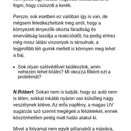
fogni, hogy csúszott a kerék.
Persze, sok esetben ez valóban így is van, de
mégsem feledkezhetünk meg arról, hogy a
környezeti tényezők okozta fáradtság és
enerváltság lassítja a reakcióidőt, ha pedig ehhez
még rossz látási viszonyok is társulnak, a
legprofibb téli gumik mellett is könnyen meg lehet
a baj.
Sok olyan szélvédővel találkoztok, amin
nehezen lehet kilátni? Mi okozza főként ezt a
problémát?
N.Róbert:
Sokan nem is tudják, hogy az autó nem
is télen, sokkal inkább nyáron van külsőleg nagy
veszélynek kitéve. Az erős napfény, a magas UV
sugárzás szó szerint megégeti a felületeket, ennek
köszönhetően pedig matt hatás alakul ki.
Mivel a folyamat nem egyik pillanatról a másikra,