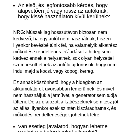
Az első, és legfontosabb kérdés, hogy
alapvetően jó vagy rossz az autóknak,
hogy kissé használaton kívül kerülnek?
NRG: Műszakilag hosszútávon biztosan nem
kedvező, ha egy autót nem használnak, hiszen
ilyenkor kevésbé tűnik fel, ha valamelyik alkatrész
működése rendellenes. Ráadásul a hideg sem
kedvez ennek a helyzetnek, sok olyan helyzettel
szembesülhetnek az autótulajdonosok, hogy nem
indul majd a kocsi, vagy kopog, kerreg.
Ez annak köszönhető, hogy a hidegben az
akkumulátorok gyorsabban lemerülnek, és mivel
nem használjuk a járművet, a generátor sem tudja
tölteni. De az olajozott alkatrészeknek sem tesz jót
az állás, ilyenkor ezek szintén kiszáradhatnak, és
működési rendelleneségek jöhetnek létre.
Van esetleg javalatod, hogyan lehetne
ezeket a hibaforrásokat elkerülni?