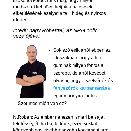
szakértőt kérdeztünk meg, hogy milyen
módszerekkel növelhetjük a balesetek
elkerülésének esélyét a téli, hideg és nyirkos
időben.
Interjú nagy Róberttel, az NRG polír
vezetőjével.
Sok szó esik arról ebben az
időszakban, hogy a téli
guminak milyen fontos a
szerepe, de arról keveset
olvasni, hogy a szélvédők és
fényszórók karbantartása
éppen annyira fontos.
Szerinted miért van ez?
N.Róbert: Az ember nehezen ismeri be saját
felelősségét, ha baj történik, ezért sokkal
könnyebb egy kisebb-nagyobb koccanást arra