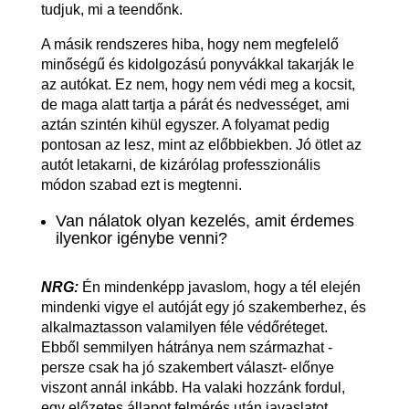
tudjuk, mi a teendőnk.
A másik rendszeres hiba, hogy nem megfelelő
minőségű és kidolgozású ponyvákkal takarják le
az autókat. Ez nem, hogy nem védi meg a kocsit,
de maga alatt tartja a párát és nedvességet, ami
aztán szintén kihül egyszer. A folyamat pedig
pontosan az lesz, mint az előbbiekben. Jó ötlet az
autót letakarni, de kizárólag professzionális
módon szabad ezt is megtenni.
Van nálatok olyan kezelés, amit érdemes
ilyenkor igénybe venni?
NRG:
Én mindenképp javaslom, hogy a tél elején
mindenki vigye el autóját egy jó szakemberhez, és
alkalmaztasson valamilyen féle védőréteget.
Ebből semmilyen hátránya nem származhat -
persze csak ha jó szakembert választ- előnye
viszont annál inkább. Ha valaki hozzánk fordul,
egy előzetes állapot felmérés után javaslatot