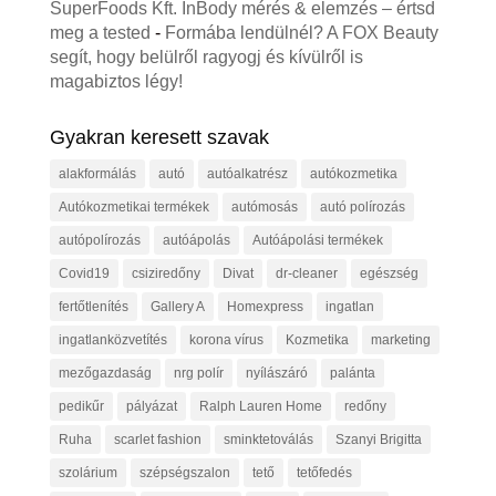
SuperFoods Kft. InBody mérés & elemzés – értsd
meg a tested
-
Formába lendülnél? A FOX Beauty
segít, hogy belülről ragyogj és kívülről is
magabiztos légy!
Gyakran keresett szavak
alakformálás
autó
autóalkatrész
autókozmetika
Autókozmetikai termékek
autómosás
autó polírozás
autópolírozás
autóápolás
Autóápolási termékek
Covid19
csiziredőny
Divat
dr-cleaner
egészség
fertőtlenítés
Gallery A
Homexpress
ingatlan
ingatlanközvetítés
korona vírus
Kozmetika
marketing
mezőgazdaság
nrg polír
nyílászáró
palánta
pedikűr
pályázat
Ralph Lauren Home
redőny
Ruha
scarlet fashion
sminktetoválás
Szanyi Brigitta
szolárium
szépségszalon
tető
tetőfedés