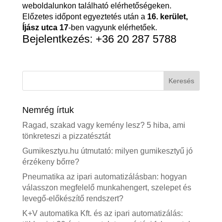
weboldalunkon található elérhetőségeken.
Előzetes időpont egyeztetés után a
16. kerület,
Íjász utca 17
-ben vagyunk elérhetőek.
Bejelentkezés:
+36 20 287 5788
Nemrég írtuk
Ragad, szakad vagy kemény lesz? 5 hiba, ami
tönkreteszi a pizzatésztát
Gumikesztyu.hu útmutató: milyen gumikesztyű jó
érzékeny bőrre?
Pneumatika az ipari automatizálásban: hogyan
válasszon megfelelő munkahengert, szelepet és
levegő-előkészítő rendszert?
K+V automatika Kft. és az ipari automatizálás: