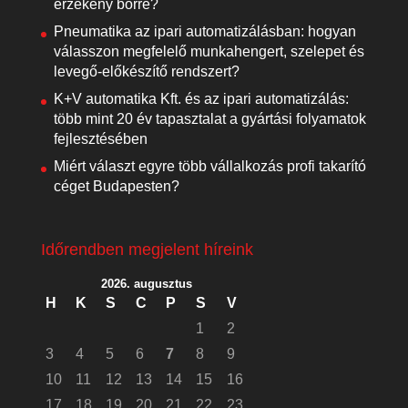
érzékeny bőrre?
Pneumatika az ipari automatizálásban: hogyan
válasszon megfelelő munkahengert, szelepet és
levegő-előkészítő rendszert?
K+V automatika Kft. és az ipari automatizálás:
több mint 20 év tapasztalat a gyártási folyamatok
fejlesztésében
Miért választ egyre több vállalkozás profi takarító
céget Budapesten?
Időrendben megjelent híreink
2026. augusztus
H
K
S
C
P
S
V
1
2
3
4
5
6
7
8
9
10
11
12
13
14
15
16
17
18
19
20
21
22
23