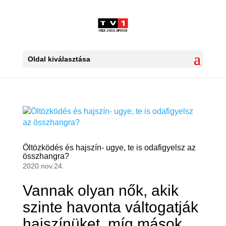
Oldal kiválasztása
Öltözködés és hajszín- ugye, te is odafigyelsz az
összhangra?
2020.nov.24.
Vannak olyan nők, akik
szinte havonta váltogatják
hajszínüket, míg mások