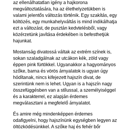
az ellenálhatatlan igény a hajkorona
megváltoztatására, ha az élethelyzetükben is
valami jelentős változás történik. Egy szakítás, egy
költözés, egy munkahelyváltás is mind indikálhatja
ezt a változást, de pusztán kedvtelésből, vagy
közérzetünk javítása érdekében is befesthetjük
hajunkat.
Mostanság divatossá váltak az extrém színek is,
sokan szaladgálnak az utcákon kék, zöld vagy
éppen pink fürtökkel. Ugyanakkor a hagyományos
szőke, barna és vörös árnyalatok is ugyan úgy
hódítanak, nincs kifejezett hajszín divat, de
szerintünk nem is lehet. Ugyan is a hajszín nagy
összefüggésben van a stílussal, a személyiséggel
és a karakterrel, ez alapján érdemes
megválasztani a megfelelő árnyalatot.
És amire még mindenképpen érdemes
odafigyelni, hogy hajszínünk egységben legyen az
öltözködésünkkel. A szőke haj és fehér bőr