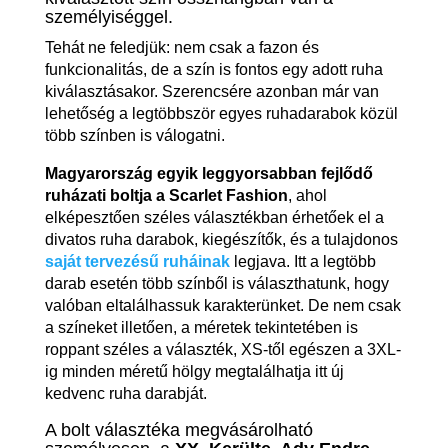
személyiséggel.
Tehát ne feledjük: nem csak a fazon és
funkcionalitás, de a szín is fontos egy adott ruha
kiválasztásakor. Szerencsére azonban már van
lehetőség a legtöbbször egyes ruhadarabok közül
több színben is válogatni.
Magyarország egyik leggyorsabban fejlődő
ruházati boltja a Scarlet Fashion
, ahol
elképesztően széles választékban érhetőek el a
divatos ruha darabok, kiegészítők, és a tulajdonos
saját tervezésű ruháinak
legjava. Itt a legtöbb
darab esetén több színből is választhatunk, hogy
valóban eltalálhassuk karakterünket. De nem csak
a színeket illetően, a méretek tekintetében is
roppant széles a választék, XS-től egészen a 3XL-
ig minden méretű hölgy megtalálhatja itt új
kedvenc ruha darabját.
A bolt választéka megvásárolható