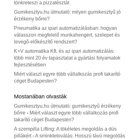
tönkreteszi a pizzatésztát
Gumikesztyu.hu útmutató: milyen gumikesztyű jó
érzékeny bőrre?
Pneumatika az ipari automatizálásban: hogyan
válasszon megfelelő munkahengert, szelepet és
levegő-előkészítő rendszert?
K+V automatika Kft. és az ipari automatizálás:
több mint 20 év tapasztalat a gyártási folyamatok
fejlesztésében
Miért választ egyre több vállalkozás profi takarító
céget Budapesten?
Mostanában olvasták
Gumikesztyu.hu útmutató: gumikesztyű érzékeny
bőrre
-
Miért választ egyre több vállalkozás profi
takarító céget Budapesten?
A szempilla Lifting: A tökéletes megoldás a dús
pillákért
-
A sminktetoválás: Hosszú távú megoldás