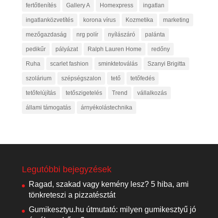
fertőtlenítés
Gallery A
Homexpress
ingatlan
ingatlanközvetítés
korona vírus
Kozmetika
marketing
mezőgazdaság
nrg polír
nyílászáró
palánta
pedikűr
pályázat
Ralph Lauren Home
redőny
Ruha
scarlet fashion
sminktetoválás
Szanyi Brigitta
szolárium
szépségszalon
tető
tetőfedés
tetőfelújítás
tetőszigetelés
Trend
vállalkozás
állami támogatás
árnyékolástechnika
Legutóbbi bejegyzések
Ragad, szakad vagy kemény lesz? 5 hiba, ami
tönkreteszi a pizzatésztát
Gumikesztyu.hu útmutató: milyen gumikesztyű jó