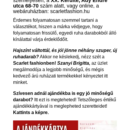
személyesen, a
XX. Kerülte, Ady Endre
utca 68-70
szám alatt, vagy online, a
webáruházban: scarletfashion.hu
Érdemes folyamatosan szemmel tartani a
választékot, hiszen a márka védjegye, hogy
folyamatosan frissülő, egyedi ruha darabokból álló
kínálattal várja érdeklődőit.
Hajszínt váltottál, és jól jönne néhány szuper, új
ruhadarab?
Akkor ne késlekedj, nézz szét a
Scarlet fashionben!
Szanyi Brigitta,
az üzlet
megálmodója a legjobb minőségű, és mégis
kedvező árú ruházati termékekkel kényeztet itt
minket.
Szívesen adnál ajándékba is egy jó minőségű
darabot?
Itt ezt is megteheted! Tetszőleges értékű
ajándékkártyával is meglepheted szeretteidet!
Kattints a képre.