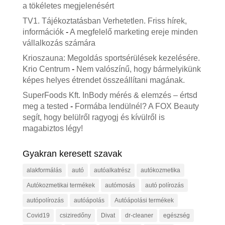
a tökéletes megjelenésért
TV1. Tájékoztatásban Verhetetlen. Friss hírek,
információk
-
A megfelelő marketing ereje minden
vállalkozás számára
Krioszauna: Megoldás sportsérülések kezelésére.
Krio Centrum
-
Nem valószínű, hogy bármelyikünk
képes helyes étrendet összeállítani magának.
SuperFoods Kft. InBody mérés & elemzés – értsd
meg a tested
-
Formába lendülnél? A FOX Beauty
segít, hogy belülről ragyogj és kívülről is
magabiztos légy!
Gyakran keresett szavak
alakformálás
autó
autóalkatrész
autókozmetika
Autókozmetikai termékek
autómosás
autó polírozás
autópolírozás
autóápolás
Autóápolási termékek
Covid19
csiziredőny
Divat
dr-cleaner
egészség