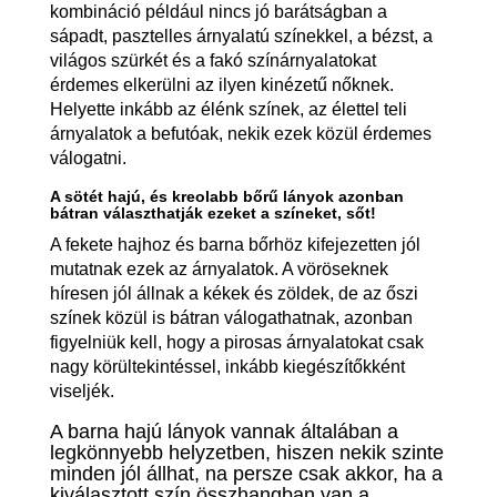
kombináció például nincs jó barátságban a
sápadt, pasztelles árnyalatú színekkel, a bézst, a
világos szürkét és a fakó színárnyalatokat
érdemes elkerülni az ilyen kinézetű nőknek.
Helyette inkább az élénk színek, az élettel teli
árnyalatok a befutóak, nekik ezek közül érdemes
válogatni.
A sötét hajú, és kreolabb bőrű lányok azonban
bátran választhatják ezeket a színeket, sőt!
A fekete hajhoz és barna bőrhöz kifejezetten jól
mutatnak ezek az árnyalatok. A vöröseknek
híresen jól állnak a kékek és zöldek, de az őszi
színek közül is bátran válogathatnak, azonban
figyelniük kell, hogy a pirosas árnyalatokat csak
nagy körültekintéssel, inkább kiegészítőkként
viseljék.
A barna hajú lányok vannak általában a
legkönnyebb helyzetben, hiszen nekik szinte
minden jól állhat, na persze csak akkor, ha a
kiválasztott szín összhangban van a