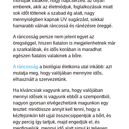
mondják valakire, hogy napcserzett: az olyan
emberek, akik az életmódjuk, foglalkozásuk miatt
sok időt töltenek a szabad ég alatt, nagy
mennyiségben kapnak UV sugárzást, sokkal
hamarabb válnak ráncossá és ránézésre öreggé.
A ráncosság persze nem jelent egyet az
öregséggel, hiszen fiatalon is megjelenhetnek már
a szarkalábak, és idős korában is maradhat
egészen fiatalos valakinek a bőre.
A ráncosság
a biológiai életkorra utal inkább: azt
mutatja meg, hogy valójában mennyire idős,
elhasznált a szervezetünk.
Ha kíváncsiak vagyunk arra, hogy valójában
mennyi idősek is vagyunk ebből a szempontból,
nagyon gyorsan elvégezhetünk magunkon egy
tesztet: mindössze annyit kell tenni, hogy a
kézfejünkön két ujjal összecsippentjük a bőrt, és
egy percig így tartjuk, majd engedjük el, és
megfigyeljük, mennyi idő alatt simul ki teljesen.