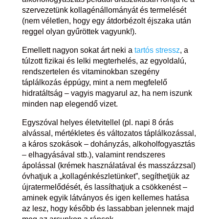
szervezetünk kollagénállományát és termelését
(nem véletlen, hogy egy átdorbézolt éjszaka után
reggel olyan gyűröttek vagyunk!).
Emellett nagyon sokat árt neki a
tartós stressz
, a
túlzott fizikai és lelki megterhelés, az egyoldalú,
rendszertelen és vitaminokban szegény
táplálkozás éppúgy, mint a nem megfelelő
hidratáltság – vagyis magyarul az, ha nem iszunk
minden nap elegendő vizet.
Egyszóval helyes életvitellel (pl. napi 8 órás
alvással, mértékletes és változatos táplálkozással,
a káros szokások – dohányzás, alkoholfogyasztás
– elhagyásával stb.), valamint rendszeres
ápolással (krémek használatával és masszázzsal)
óvhatjuk a „kollagénkészletünket”, segíthetjük az
újratermelődését, és lassíthatjuk a csökkenést –
aminek egyik látványos és igen kellemes hatása
az lesz, hogy később és lassabban jelennek majd