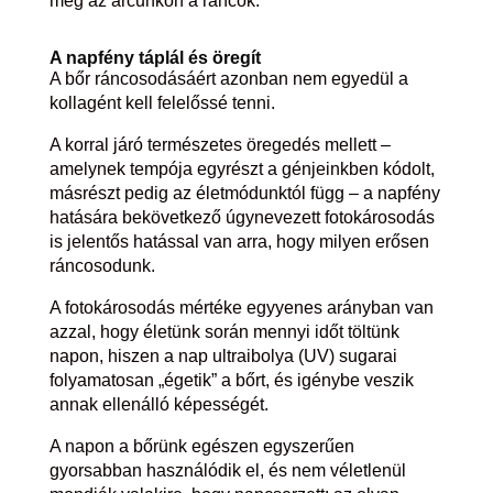
meg az arcunkon a ráncok.
A napfény táplál és öregít
A bőr ráncosodásáért azonban nem egyedül a
kollagént kell felelőssé tenni.
A korral járó természetes öregedés mellett –
amelynek tempója egyrészt a génjeinkben kódolt,
másrészt pedig az életmódunktól függ – a napfény
hatására bekövetkező úgynevezett fotokárosodás
is jelentős hatással van arra, hogy milyen erősen
ráncosodunk.
A fotokárosodás mértéke egyyenes arányban van
azzal, hogy életünk során mennyi időt töltünk
napon, hiszen a nap ultraibolya (UV) sugarai
folyamatosan „égetik” a bőrt, és igénybe veszik
annak ellenálló képességét.
A napon a bőrünk egészen egyszerűen
gyorsabban használódik el, és nem véletlenül