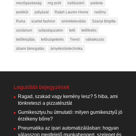
mezőgazdaság
nrg polír
nyílászáró
palánta
pedikűr
pályázat
Ralph Lauren Home
redőny
Ruha
scarlet fashion
sminktetoválás
Szanyi Brigitta
szolárium
szépségszalon
tető
tetőfedés
tetőfelújítás
tetőszigetelés
Trend
vállalkozás
állami támogatás
árnyékolástechnika
Legutóbbi bejegyzések
Ragad, szakad vagy kemény lesz? 5 hiba, ami
tönkreteszi a pizzatésztát
Gumikesztyu.hu útmutató: milyen gumikesztyű jó
érzékeny bőrre?
Pneumatika az ipari automatizálásban: hogyan
válasszon megfelelő munkahengert, szelepet és