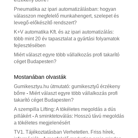
Pneumatika az ipari automatizálásban: hogyan
válasszon megfelelő munkahengert, szelepet és
levegő-előkészítő rendszert?
K+V automatika Kft. és az ipari automatizálás:
több mint 20 év tapasztalat a gyártási folyamatok
fejlesztésében
Miért választ egyre több vállalkozás profi takarító
céget Budapesten?
Mostanában olvasták
Gumikesztyu.hu útmutató: gumikesztyű érzékeny
bőrre
-
Miért választ egyre több vállalkozás profi
takarító céget Budapesten?
A szempilla Lifting: A tökéletes megoldás a dús
pillákért
-
A sminktetoválás: Hosszú távú megoldás
a tökéletes megjelenésért
TV1. Tájékoztatásban Verhetetlen. Friss hírek,