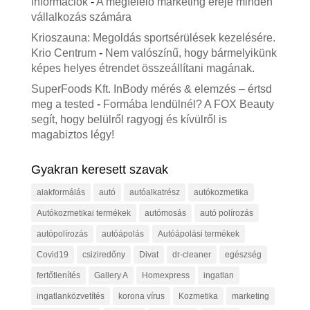
információk
-
A megfelelő marketing ereje minden
vállalkozás számára
Krioszauna: Megoldás sportsérülések kezelésére.
Krio Centrum
-
Nem valószínű, hogy bármelyikünk
képes helyes étrendet összeállítani magának.
SuperFoods Kft. InBody mérés & elemzés – értsd
meg a tested
-
Formába lendülnél? A FOX Beauty
segít, hogy belülről ragyogj és kívülről is
magabiztos légy!
Gyakran keresett szavak
alakformálás
autó
autóalkatrész
autókozmetika
Autókozmetikai termékek
autómosás
autó polírozás
autópolírozás
autóápolás
Autóápolási termékek
Covid19
csiziredőny
Divat
dr-cleaner
egészség
fertőtlenítés
Gallery A
Homexpress
ingatlan
ingatlanközvetítés
korona vírus
Kozmetika
marketing