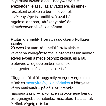
folyamatot tovább erősíti, hogy 40 év felett
érezhetően lelassul az anyagcsere, és ennek
részeként csökken a bőr mirigyeinek
tevékenysége is, amitől szárazabbá,
rugalmatlanabbá, „törékenyebbé” és
sérülékenyebbé válik a bőrünk.
Rajtunk is múlik, hogyan csökken a kollagén
szintje
20 éves kor után körülbelül 1 százalékkel
kevesebb kollagént termel a szervezetünk minden
egyes évben a megelőzőhöz képest, és a 60.
életévére a legtöbb ember testének
kollagéntermelése teljesen le is áll.
Függetlenül attól, hogy milyen egészséges életet
élünk és
mennyire óvjuk a bőrünket
a környezet
káros hatásaitól – például az intenzív
napsugárzástól –, a kollagén csökkenése beindul,
és legnagyobb bánatunkra visszafordíthatatlanul,
életünk végéig el is tart.