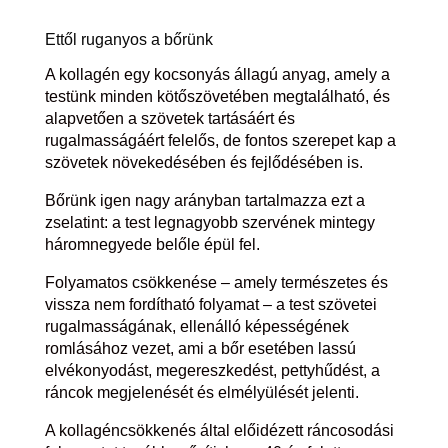
Ettől ruganyos a bőrünk
A kollagén egy kocsonyás állagú anyag, amely a
testünk minden kötőszövetében megtalálható, és
alapvetően a szövetek tartásáért és
rugalmasságáért felelős, de fontos szerepet kap a
szövetek növekedésében és fejlődésében is.
Bőrünk igen nagy arányban tartalmazza ezt a
zselatint: a test legnagyobb szervének mintegy
háromnegyede belőle épül fel.
Folyamatos csökkenése – amely természetes és
vissza nem fordítható folyamat – a test szövetei
rugalmasságának, ellenálló képességének
romlásához vezet, ami a bőr esetében lassú
elvékonyodást, megereszkedést, pettyhűdést, a
ráncok megjelenését és elmélyülését jelenti.
A kollagéncsökkenés által előidézett ráncosodási