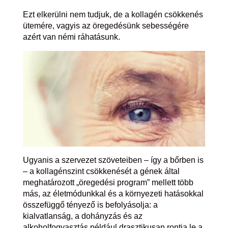
Ezt elkerülni nem tudjuk, de a kollagén csökkenés
ütemére, vagyis az öregedésünk sebességére
azért van némi ráhatásunk.
Ugyanis a szervezet szöveteiben – így a bőrben is
– a kollagénszint csökkenését a gének által
meghatározott „öregedési program” mellett több
más, az életmódunkkal és a környezeti hatásokkal
összefüggő tényező is befolyásolja: a
kialvatlanság, a dohányzás és az
alkoholfogyasztás például drasztikusan rontja le a