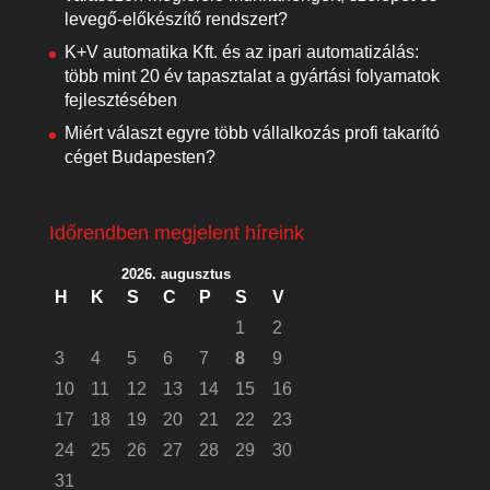
levegő-előkészítő rendszert?
K+V automatika Kft. és az ipari automatizálás:
több mint 20 év tapasztalat a gyártási folyamatok
fejlesztésében
Miért választ egyre több vállalkozás profi takarító
céget Budapesten?
Időrendben megjelent híreink
2026. augusztus
H
K
S
C
P
S
V
1
2
3
4
5
6
7
8
9
10
11
12
13
14
15
16
17
18
19
20
21
22
23
24
25
26
27
28
29
30
31