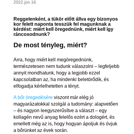
2022.jún.16.
Reggelenként, a tükör előtt állva egy bizonyos
kor felett naponta tesszük fel magunknak a
kérdést: miért kell öregednünk, miért kell így
ráncosodnunk?
De most tényleg, miért?
Arra, hogy miért kell megöregednünk,
természetesen nem tudunk válaszolni – legfeljebb
annyit mondhatunk, hogy a legjobb ezzel
kapcsolatban az, ha mindenki beletörődik, és
elfogadja kérlelhetetlen a tényt.
A bőr öregedésére
viszont már elég jó
magyarázatokkal szolgál a tudomány: alapvetően
– és nagyon leegyszerűsítve a választ – egy
kollagén nevű anyag felelős ezért a dologért, és
emellett még az is, hogy hogyan ápoljuk és óvjuk
a bőrünket az évek során.