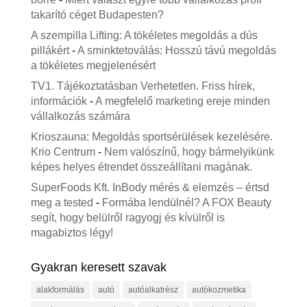
takarító céget Budapesten?
A szempilla Lifting: A tökéletes megoldás a dús
pillákért
-
A sminktetoválás: Hosszú távú megoldás
a tökéletes megjelenésért
TV1. Tájékoztatásban Verhetetlen. Friss hírek,
információk
-
A megfelelő marketing ereje minden
vállalkozás számára
Krioszauna: Megoldás sportsérülések kezelésére.
Krio Centrum
-
Nem valószínű, hogy bármelyikünk
képes helyes étrendet összeállítani magának.
SuperFoods Kft. InBody mérés & elemzés – értsd
meg a tested
-
Formába lendülnél? A FOX Beauty
segít, hogy belülről ragyogj és kívülről is
magabiztos légy!
Gyakran keresett szavak
alakformálás
autó
autóalkatrész
autókozmetika