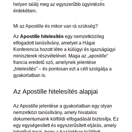
helyen találj meg az egyszerűbb ügyintézés
érdekében.
Mi az Apostille és mikor van rá szükség?
Az
Apostille hitelesítés
egy nemzetközileg
elfogadott tanúsítvány, amelyet a Hágai
Konferencia hozott létre a külügyi és igazságügyi
miniszterek részvételével. Maga az „apostille”
francia eredetű szó, amelynek jelentése
„hitelesítés” – és pontosan ezt a célt szolgálja a
gyakorlatban is.
Az Apostille hitelesítés alapjai
Az Apostille jelentése a gyakorlatban egy olyan
nemzetközi tanúsítvány, amely hivatalos
dokumentumaink külföldi elfogadását biztosítja. Ez
egy egységesített és egyszerűsített eljárás, amely
lehetővé teszi, hogy a hazánkban kiállított