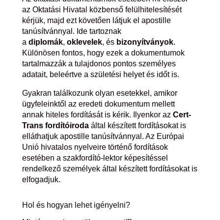
az Oktatási Hivatal közbenső felülhitelesítését
kérjük, majd ezt követően látjuk el apostille
tanúsítvánnyal. Ide tartoznak
a
diplomák
,
oklevelek
, és
bizonyítványok
.
Különösen fontos, hogy ezek a dokumentumok
tartalmazzák a tulajdonos pontos személyes
adatait, beleértve a születési helyet és időt is.
Gyakran találkozunk olyan esetekkel, amikor
ügyfeleinktől az eredeti dokumentum mellett
annak hiteles fordítását is kérik. Ilyenkor az
Cert-
Trans fordítóiroda
által készített fordításokat is
elláthatjuk apostille tanúsítvánnyal. Az Európai
Unió hivatalos nyelveire történő fordítások
esetében a szakfordító-lektor képesítéssel
rendelkező személyek által készített fordításokat is
elfogadjuk.
Hol és hogyan lehet igényelni?