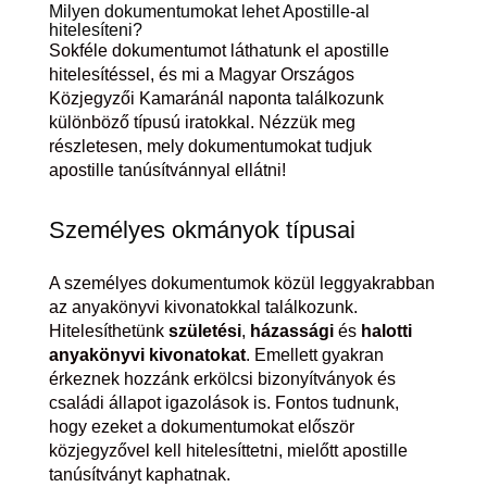
Milyen dokumentumokat lehet Apostille-al
hitelesíteni?
Sokféle dokumentumot láthatunk el apostille
hitelesítéssel, és mi a Magyar Országos
Közjegyzői Kamaránál naponta találkozunk
különböző típusú iratokkal. Nézzük meg
részletesen, mely dokumentumokat tudjuk
apostille tanúsítvánnyal ellátni!
Személyes okmányok típusai
A személyes dokumentumok közül leggyakrabban
az anyakönyvi kivonatokkal találkozunk.
Hitelesíthetünk
születési
,
házassági
és
halotti
anyakönyvi kivonatokat
. Emellett gyakran
érkeznek hozzánk erkölcsi bizonyítványok és
családi állapot igazolások is. Fontos tudnunk,
hogy ezeket a dokumentumokat először
közjegyzővel kell hitelesíttetni, mielőtt apostille
tanúsítványt kaphatnak.