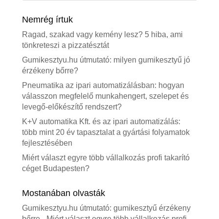
Nemrég írtuk
Ragad, szakad vagy kemény lesz? 5 hiba, ami
tönkreteszi a pizzatésztát
Gumikesztyu.hu útmutató: milyen gumikesztyű jó
érzékeny bőrre?
Pneumatika az ipari automatizálásban: hogyan
válasszon megfelelő munkahengert, szelepet és
levegő-előkészítő rendszert?
K+V automatika Kft. és az ipari automatizálás:
több mint 20 év tapasztalat a gyártási folyamatok
fejlesztésében
Miért választ egyre több vállalkozás profi takarító
céget Budapesten?
Mostanában olvasták
Gumikesztyu.hu útmutató: gumikesztyű érzékeny
bőrre
-
Miért választ egyre több vállalkozás profi