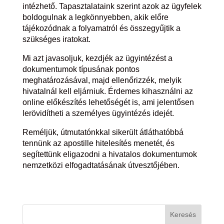
intézhető. Tapasztalataink szerint azok az ügyfelek
boldogulnak a legkönnyebben, akik előre
tájékozódnak a folyamatról és összegyűjtik a
szükséges iratokat.
Mi azt javasoljuk, kezdjék az ügyintézést a
dokumentumok típusának pontos
meghatározásával, majd ellenőrizzék, melyik
hivatalnál kell eljárniuk. Érdemes kihasználni az
online előkészítés lehetőségét is, ami jelentősen
lerövidítheti a személyes ügyintézés idejét.
Reméljük, útmutatónkkal sikerült átláthatóbbá
tennünk az apostille hitelesítés menetét, és
segítettünk eligazodni a hivatalos dokumentumok
nemzetközi elfogadtatásának útvesztőjében.