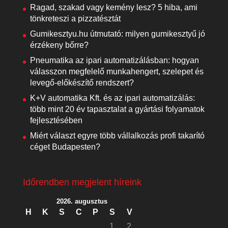
Ragad, szakad vagy kemény lesz? 5 hiba, ami
tönkreteszi a pizzatésztát
Gumikesztyu.hu útmutató: milyen gumikesztyű jó
érzékeny bőrre?
Pneumatika az ipari automatizálásban: hogyan
válasszon megfelelő munkahengert, szelepet és
levegő-előkészítő rendszert?
K+V automatika Kft. és az ipari automatizálás:
több mint 20 év tapasztalat a gyártási folyamatok
fejlesztésében
Miért választ egyre több vállalkozás profi takarító
céget Budapesten?
Időrendben megjelent híreink
2026. augusztus
H
K
S
C
P
S
V
1
2