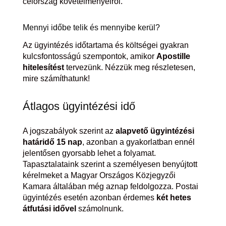
célország követelményeiről.
Mennyi időbe telik és mennyibe kerül?
Az ügyintézés időtartama és költségei gyakran
kulcsfontosságú szempontok, amikor
Apostille
hitelesítést
tervezünk. Nézzük meg részletesen,
mire számíthatunk!
Átlagos ügyintézési idő
A jogszabályok szerint az
alapvető ügyintézési
határidő 15 nap
, azonban a gyakorlatban ennél
jelentősen gyorsabb lehet a folyamat.
Tapasztalataink szerint a személyesen benyújtott
kérelmeket a Magyar Országos Közjegyzői
Kamara általában még aznap feldolgozza. Postai
ügyintézés esetén azonban érdemes
két hetes
átfutási idővel
számolnunk.