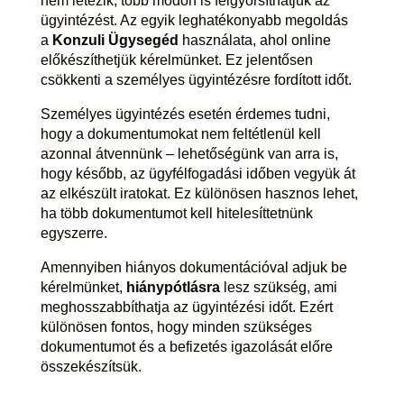
nem létezik, több módon is felgyorsíthatjuk az
ügyintézést. Az egyik leghatékonyabb megoldás
a
Konzuli Ügysegéd
használata, ahol online
előkészíthetjük kérelmünket. Ez jelentősen
csökkenti a személyes ügyintézésre fordított időt.
Személyes ügyintézés esetén érdemes tudni,
hogy a dokumentumokat nem feltétlenül kell
azonnal átvennünk – lehetőségünk van arra is,
hogy később, az ügyfélfogadási időben vegyük át
az elkészült iratokat. Ez különösen hasznos lehet,
ha több dokumentumot kell hitelesíttetnünk
egyszerre.
Amennyiben hiányos dokumentációval adjuk be
kérelmünket,
hiánypótlásra
lesz szükség, ami
meghosszabbíthatja az ügyintézési időt. Ezért
különösen fontos, hogy minden szükséges
dokumentumot és a befizetés igazolását előre
összekészítsük.