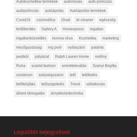
Autókozmetikai termékek
autómosás
autó polírozás
autópolírozás
autóápolás
Autóápolási termékek
Covid19
csiziredőny
Divat
dr-cleaner
egészség
fertőtlenítés
Gallery A
Homexpress
ingatlan
ingatlanközvetítés
korona vírus
Kozmetika
marketing
mezőgazdaság
nrg polír
nyílászáró
palánta
pedikűr
pályázat
Ralph Lauren Home
redőny
Ruha
scarlet fashion
sminktetoválás
Szanyi Brigitta
szolárium
szépségszalon
tető
tetőfedés
tetőfelújítás
tetőszigetelés
Trend
vállalkozás
állami támogatás
árnyékolástechnika
Legutóbbi bejegyzések