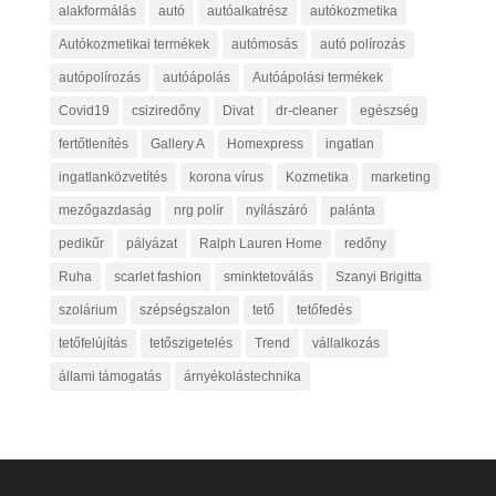
alakformálás
autó
autóalkatrész
autókozmetika
Autókozmetikai termékek
autómosás
autó polírozás
autópolírozás
autóápolás
Autóápolási termékek
Covid19
csiziredőny
Divat
dr-cleaner
egészség
fertőtlenítés
Gallery A
Homexpress
ingatlan
ingatlanközvetítés
korona vírus
Kozmetika
marketing
mezőgazdaság
nrg polír
nyílászáró
palánta
pedikűr
pályázat
Ralph Lauren Home
redőny
Ruha
scarlet fashion
sminktetoválás
Szanyi Brigitta
szolárium
szépségszalon
tető
tetőfedés
tetőfelújítás
tetőszigetelés
Trend
vállalkozás
állami támogatás
árnyékolástechnika