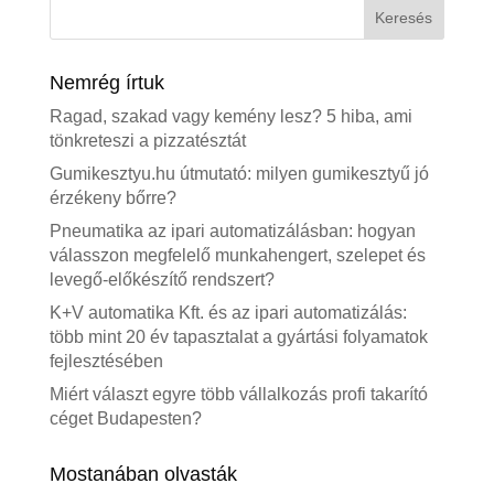
Nemrég írtuk
Ragad, szakad vagy kemény lesz? 5 hiba, ami
tönkreteszi a pizzatésztát
Gumikesztyu.hu útmutató: milyen gumikesztyű jó
érzékeny bőrre?
Pneumatika az ipari automatizálásban: hogyan
válasszon megfelelő munkahengert, szelepet és
levegő-előkészítő rendszert?
K+V automatika Kft. és az ipari automatizálás:
több mint 20 év tapasztalat a gyártási folyamatok
fejlesztésében
Miért választ egyre több vállalkozás profi takarító
céget Budapesten?
Mostanában olvasták