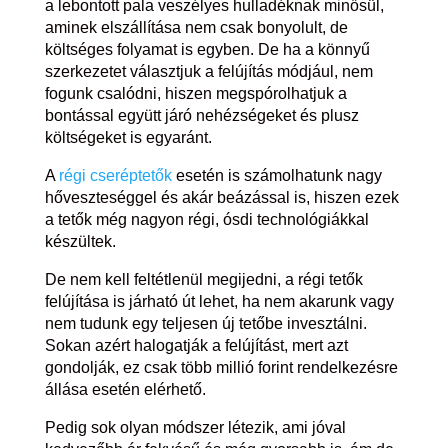
a lebontott pala veszélyes hulladéknak minősül,
aminek elszállítása nem csak bonyolult, de
költséges folyamat is egyben. De ha a könnyű
szerkezetet választjuk a felújítás módjául, nem
fogunk csalódni, hiszen megspórolhatjuk a
bontással együtt járó nehézségeket és plusz
költségeket is egyaránt.
A
régi cseréptetők
esetén is számolhatunk nagy
hőveszteséggel és akár beázással is, hiszen ezek
a tetők még nagyon régi, ósdi technológiákkal
készültek.
De nem kell feltétlenül megijedni, a régi tetők
felújítása is járható út lehet, ha nem akarunk vagy
nem tudunk egy teljesen új tetőbe invesztálni.
Sokan azért halogatják a felújítást, mert azt
gondolják, ez csak több millió forint rendelkezésre
állása esetén elérhető.
Pedig sok olyan módszer létezik, ami jóval