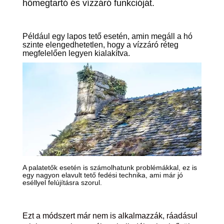
hőmegtartó és vízzáró funkcióját.
Például egy lapos tető esetén, amin megáll a hó
szinte elengedhetetlen, hogy a vízzáró réteg
megfelelően legyen kialakítva.
A palatetők esetén is számolhatunk problémákkal, ez is
egy nagyon elavult tető fedési technika, ami már jó
eséllyel felújításra szorul.
Ezt a módszert már nem is alkalmazzák, ráadásul