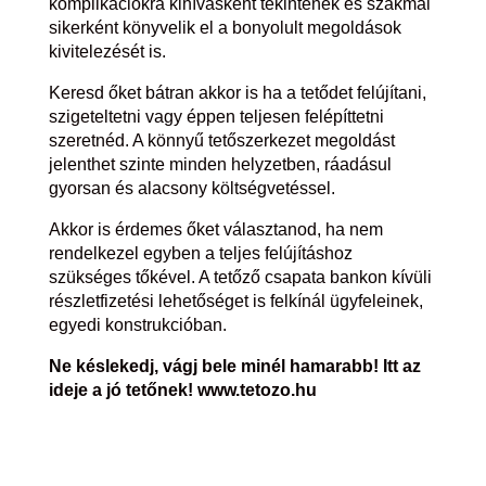
komplikációkra kihívásként tekintenek és szakmai
sikerként könyvelik el a bonyolult megoldások
kivitelezését is.
Keresd őket bátran akkor is ha a tetődet felújítani,
szigeteltetni vagy éppen teljesen felépíttetni
szeretnéd. A könnyű tetőszerkezet megoldást
jelenthet szinte minden helyzetben, ráadásul
gyorsan és alacsony költségvetéssel.
Akkor is érdemes őket választanod, ha nem
rendelkezel egyben a teljes felújításhoz
szükséges tőkével. A tetőző csapata bankon kívüli
részletfizetési lehetőséget is felkínál ügyfeleinek,
egyedi konstrukcióban.
Ne késlekedj, vágj bele minél hamarabb! Itt az
ideje a jó tetőnek! www.tetozo.hu