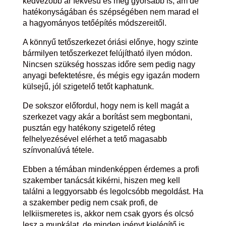
kedvezőbb ár fekvésű és még gyorsabb is, ám de
hatékonyságában és szépségében nem marad el
a hagyományos tetőépítés módszereitől.
A könnyű tetőszerkezet óriási előnye, hogy szinte
bármilyen tetőszerkezet felújítható ilyen módon.
Nincsen szükség hosszas időre sem pedig nagy
anyagi befektetésre, és mégis egy igazán modern
külsejű, jól szigetelő tetőt kaphatunk.
De sokszor előfordul, hogy nem is kell magát a
szerkezet vagy akár a borítást sem megbontani,
pusztán egy hatékony szigetelő réteg
felhelyezésével elérhet a tető magasabb
színvonalúvá tétele.
Ebben a témában mindenképpen érdemes a profi
szakember tanácsát kikérni, hiszen meg kell
találni a leggyorsabb és legolcsóbb megoldást. Ha
a szakember pedig nem csak profi, de
lelkiismeretes is, akkor nem csak gyors és olcsó
lesz a munkálat, de minden igényt kielégítő is.