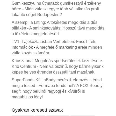
Gumikesztyu.hu útmutató: gumikesztyű érzékeny
bőrre
-
Miért választ egyre több vállalkozás profi
takarító céget Budapesten?
A szempilla Lifting: A tökéletes megoldás a dús
pillákért
-
A sminktetoválás: Hosszú távú megoldás
a tökéletes megjelenésért
TV1. Tájékoztatásban Verhetetlen. Friss hírek,
információk
-
A megfelelő marketing ereje minden
vállalkozás számára
Krioszauna: Megoldás sportsérülések kezelésére.
Krio Centrum
-
Nem valószínű, hogy bármelyikünk
képes helyes étrendet összeállítani magának.
SuperFoods Kft. InBody mérés & elemzés – értsd
meg a tested
-
Formába lendülnél? A FOX Beauty
segít, hogy belülről ragyogj és kívülről is
magabiztos légy!
Gyakran keresett szavak