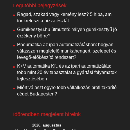
Legutóbbi bejegyzések
Ragad, szakad vagy kemény lesz? 5 hiba, ami
tönkreteszi a pizzatésztát
Gumikesztyu.hu útmutató: milyen gumikesztyű jó
érzékeny bőrre?
Pneumatika az ipari automatizálásban: hogyan
válasszon megfelelő munkahengert, szelepet és
levegő-előkészítő rendszert?
K+V automatika Kft. és az ipari automatizálás:
több mint 20 év tapasztalat a gyártási folyamatok
fejlesztésében
Miért választ egyre több vállalkozás profi takarító
céget Budapesten?
Időrendben megjelent híreink
2026. augusztus