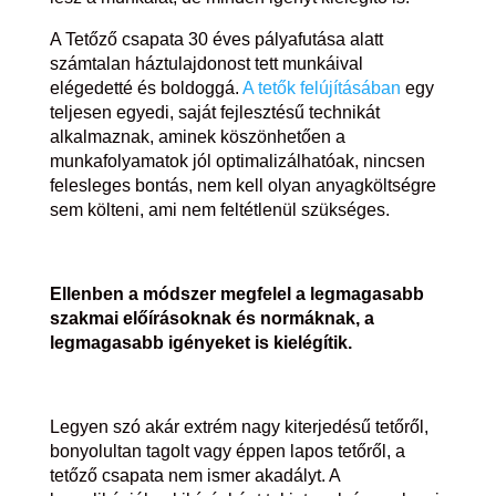
A Tetőző csapata 30 éves pályafutása alatt
számtalan háztulajdonost tett munkáival
elégedetté és boldoggá.
A tetők felújításában
egy
teljesen egyedi, saját fejlesztésű technikát
alkalmaznak, aminek köszönhetően a
munkafolyamatok jól optimalizálhatóak, nincsen
felesleges bontás, nem kell olyan anyagköltségre
sem költeni, ami nem feltétlenül szükséges.
Ellenben a módszer megfelel a legmagasabb
szakmai előírásoknak és normáknak, a
legmagasabb igényeket is kielégítik.
Legyen szó akár extrém nagy kiterjedésű tetőről,
bonyolultan tagolt vagy éppen lapos tetőről, a
tetőző csapata nem ismer akadályt. A