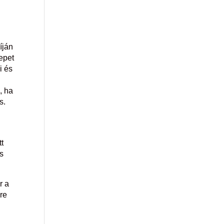
íján
epet
i és
, ha
s.
tt
és
r a
re