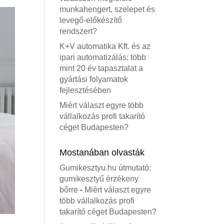
munkahengert, szelepet és
levegő-előkészítő
rendszert?
K+V automatika Kft. és az
ipari automatizálás: több
mint 20 év tapasztalat a
gyártási folyamatok
fejlesztésében
Miért választ egyre több
vállalkozás profi takarító
céget Budapesten?
Mostanában olvasták
Gumikesztyu.hu útmutató:
gumikesztyű érzékeny
bőrre
-
Miért választ egyre
több vállalkozás profi
takarító céget Budapesten?