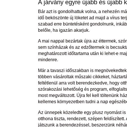
A járvány egyre újabb és újabb ki
Bár azt is gondolhattuk volna, a nehezén má
idő beköszönte új löketet ad majd a vírus te
szabad erre büntetésként gondolnunk, inkább
belőle, ha igazán akarjuk.
A mai nappal bezártak újra az éttermek, szór
sem színházak és az edzőtermek is becsukt
meghatározott időtartama után ki lehet-e maj
mindenre.
Már a tavaszi időszakban is megnövekedtek
többen vásároltak műszaki cikkeket, háztartá
feltétlenül arra volt berendezkedve, hogy ot
szórakozási lehetőség és program, elfoglalt
most megváltozott. Újra fel kell töltenünk h
kellemes környezetben tudni a nap egészéb
Az ünnepek közeledte egy plusz nyomást is h
otthona tiszta, rendezett, szépen feldíszített
játszunk a berendezéssel, beszerzünk néhány