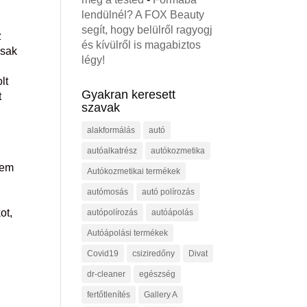
lendülnél? A FOX Beauty
segít, hogy belülről ragyogj
z
és kívülről is magabiztos
csak
légy!
lt
Gyakran keresett
t
szavak
alakformálás
autó
autóalkatrész
autókozmetika
nem
Autókozmetikai termékek
autómosás
autó polírozás
ő
ot,
autópolírozás
autóápolás
Autóápolási termékek
Covid19
csiziredőny
Divat
dr-cleaner
egészség
fertőtlenítés
Gallery A