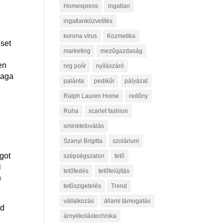
Homexpress
ingatlan
ingatlanközvetítés
korona vírus
Kozmetika
eset
marketing
mezőgazdaság
en
nrg polír
nyílászáró
maga
palánta
pedikűr
pályázat
Ralph Lauren Home
redőny
Ruha
scarlet fashion
sminktetoválás
Szanyi Brigitta
szolárium
ágot
szépségszalon
tető
i
tetőfedés
tetőfelújítás
n
tetőszigetelés
Trend
vállalkozás
állami támogatás
ed
árnyékolástechnika