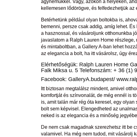
ágyneműkkel. Vagy, azokon a helyeken, ahol
kellemesen lődörögve, és felfedezhetjük az e
Betérhetünk például olyan boltokba is, aho
bemenni, persze csak addig, amíg lehet. És 
a hasznossal, és vásároljunk otthonunkba 
javaslatom a Ralph Lauren Home részlege, 
és mintaboltban, a Gallery A-ban lehet hozzá
az elegancia a bolt, ha itt vásárolsz, úgy ér
Elérhetőségük: Ralph Lauren Home Gal
Falk Miksa u. 5 Telefonszám: + 36 (1)
Facebook: GalleryA.budapest/ www.ra
Itt biztosan megtalálsz mindent, amivel ot
komfortját és színvonalát, de még ennél is tö
is, amit talán már rég óta keresel, egy oly
bolt sem képvisel. Elengedheted az unalmas 
neked is az elegancia és a minőség jegyébe
De nem csak magadnak szerezhetsz itt be cso
valamivel. Ha még nem tudod, mit vásárolj k