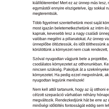
kiállítóterembe! Mert ez az ünnep más lesz,
egymástól ennyire elszigetelve, így sokkal
megteremtsük.
Több figyelmet szentelhetünk most saját kör
most igazán beletemetkezhetünk az intim ér
kapnak, kevesebb lesz a nagy családi ünnep
valóban megélni a pillanatokat. Az ünnep v
ünneplőbe öltöztessük, és időt tölthessünk az
körülöttünk a környezet nem csak rendezett, 
Szóval nyugodtan vágjunk bele a projektbe, 
csodálatos környezetet az otthonunkban. Ke
nincsen szükség. Pakoljuk át a szekrényeket
környezetet. Ha pedig ezzel megvolnánk, akk
nyugodtan legyünk merészek!
Nem kell attól tartanunk, hogy az új otthoni
célzott szeparáció várhatóan néhány hónapo
megváltozik. Rendezkedjünk hát be erre az ú
minőségi időtöltés fontosságát eddig sem leh