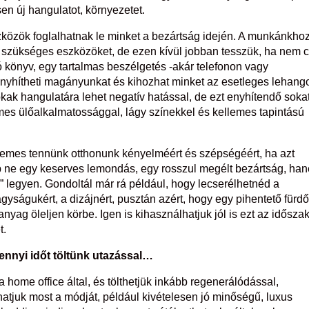
esen új hangulatot, környezetet.
szközök foglalhatnak le minket a bezártság idején. A munkánkho
a szükséges eszközöket, de ezen kívül jobban tesszük, ha nem 
ó könyv, egy tartalmas beszélgetés -akár telefonon vagy
 enyhítheti magányunkat és kihozhat minket az esetleges lehango
sokak hangulatára lehet negatív hatással, de ezt enyhítendő soka
es ülőalkalmatossággal, lágy színekkel és kellemes tapintású
mes tennünk otthonunk kényelméért és szépségéért, ha azt
 ne egy keserves lemondás, egy rosszul megélt bezártság, ha
” legyen. Gondoltál már rá például, hogy lecserélhetnéd a
gyságukért, a dizájnért, pusztán azért, hogy egy pihentető fürd
yag öleljen körbe. Igen is kihasználhatjuk jól is ezt az időszak
t.
ennyi időt töltünk utazással…
home office által, és tölthetjük inkább regenerálódással,
atjuk most a módját, például kivételesen jó minőségű, luxus