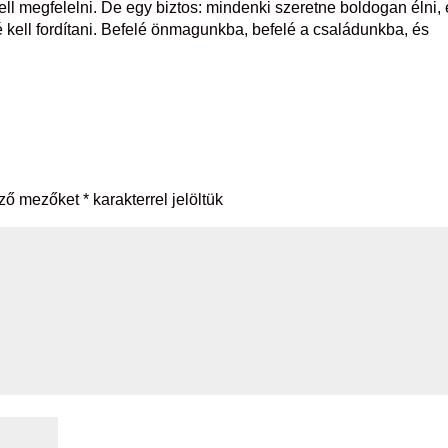
ll megfelelni. De egy biztos: mindenki szeretne boldogan élni,
kell fordítani. Befelé önmagunkba, befelé a családunkba, és
ező mezőket
*
karakterrel jelöltük