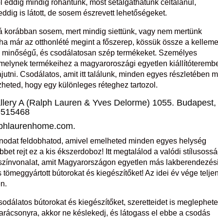
 eddig mindig rohantunk, most sétálgathatunk céltalanul,
ddig is látott, de sosem észrevett lehetőségeket.
vá korábban sosem, mert mindig siettünk, vagy nem mertünk
ha már az otthonlété megint a főszerep, kössük össze a kellem
jó minőségű, és csodálatosan szép termékeket. Személyes
melynek termékeihez a magyaroroszági egyetlen kiállítóteremb
jutni. Csodálatos, amit itt találunk, minden egyes részletében 
ezheted, hogy egy különleges réteghez tartozol.
lery A (Ralph Lauren & Yves Delorme) 1055. Budapest,
 9515468
lphlaurenhome.com.
thonodat feldobhatod, amivel emelheted minden egyes helység
bbet rejt ez a kis ékszerdoboz! Itt megtalálod a valódi stílusoss
an színvonalat, amit Magyarországon egyetlen más lakberendezés
tömeggyártott bútorokat és kiegészítőket! Az idei év vége telje
n.
dálatos bútorokat és kiegészítőket, szeretteidet is meglephet
arácsonyra, akkor ne késlekedj, és látogass el ebbe a csodás