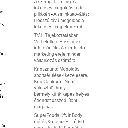
A szempilla Lifting: A
tökéletes megoldás a dús
os
pillákért
-
A sminktetoválás:
Hosszú távú megoldás a
nk
tökéletes megjelenésért
TV1. Tájékoztatásban
,
Verhetetlen. Friss hírek,
információk
-
A megfelelő
lünk
marketing ereje minden
vállalkozás számára
Krioszauna: Megoldás
sportsérülések kezelésére.
m
Krio Centrum
-
Nem
sok
valószínű, hogy
z
bármelyikünk képes helyes
és
étrendet összeállítani
magának.
SuperFoods Kft. InBody
mérés & elemzés – értsd
dául
meg a tested
-
Formába