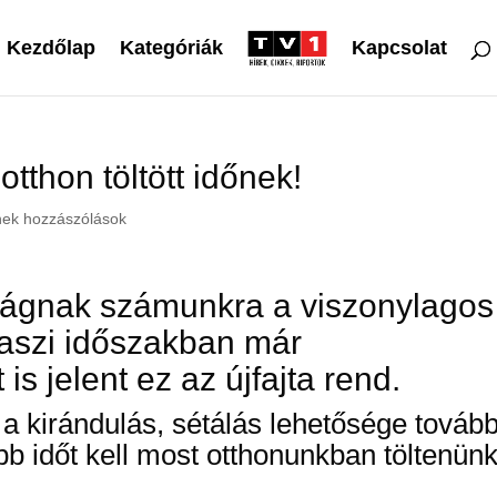
Kezdőlap
Kategóriák
Kapcsolat
tthon töltött időnek!
nek hozzászólások
ágnak számunkra a viszonylagos
vaszi időszakban már
is jelent ez az újfajta rend.
a kirándulás, sétálás lehetősége továb
bb időt kell most otthonunkban töltenünk