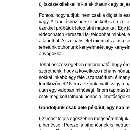
új lakástextilekkel is kialakíthatunk egy telj
Fontos, hogy tudjuk, nem csak a digitális e
vagy. A tanuláshoz persze be kell szerezni 
ezekkel próbájuk lefoglalni magunkat. Egy j
videochaten keresztül is- feldobhat minket,
állapotból. A szociális élet minimalizálása 
tehetünk otthonunk kényelméért egy kényelm
anyagokkal.
Tehát összességében elmondható, hogy érde
szeretnénk, hogy a következő néhány hónap
sokkal inkább egy féle „szanatóriumi élmény
törölközőidet? Nem a színük miatt, vagy a na
után egy valóban minőségi, finom tapintású an
csak meg kell látnunk benne a lehetőségeke
Gondoljunk csak bele például, egy nap m
Ezt most teljes egészében megspórolhatjuk a 
pihenéssel. Persze, a pihenésnek is megadh