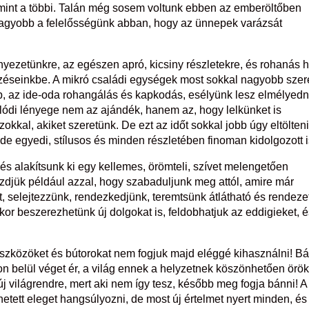
 mint a többi. Talán még sosem voltunk ebben az emberöltőben
 nagyobb a felelősségünk abban, hogy az ünnepek varázsát
nyezetünkre, az egészen apró, kicsiny részletekre, és rohanás h
zéseinkbe. A mikró családi egységek most sokkal nagyobb szer
, az ide-oda rohangálás és kapkodás, esélyünk lesz elmélyedn
alódi lényege nem az ajándék, hanem az, hogy lelkünket is
okkal, akiket szeretünk. De ezt az időt sokkal jobb úgy eltölteni
de egyedi, stílusos és minden részletében finoman kidolgozott i
és alakítsunk ki egy kellemes, örömteli, szívet melengetően
zdjük például azzal, hogy szabaduljunk meg attól, amire már
, selejtezzünk, rendezkedjünk, teremtsünk átlátható és rendeze
or beszerezhetünk új dolgokat is, feldobhatjuk az eddigieket, 
 eszközöket és bútorokat nem fogjuk majd eléggé kihasználni! Bá
n belül véget ér, a világ ennek a helyzetnek köszönhetően örök
j világrendre, mert aki nem így tesz, később meg fogja bánni! A
etett eleget hangsúlyozni, de most új értelmet nyert minden, és