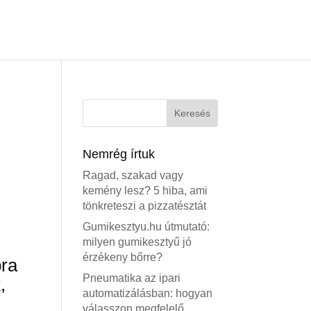
Nemrég írtuk
Ragad, szakad vagy
kemény lesz? 5 hiba, ami
tönkreteszi a pizzatésztát
Gumikesztyu.hu útmutató:
milyen gumikesztyű jó
érzékeny bőrre?
bra
Pneumatika az ipari
,
automatizálásban: hogyan
válasszon megfelelő