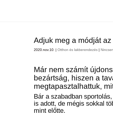
Adjuk meg a módját az o
2020.nov.10.
|
Otthon és lakberendezés
|
Nincse
Már nem számít újdons
bezártság, hiszen a ta
megtapasztalhattuk, mit 
Bár a szabadban sportolás, 
is adott, de mégis sokkal tö
mint előtte.