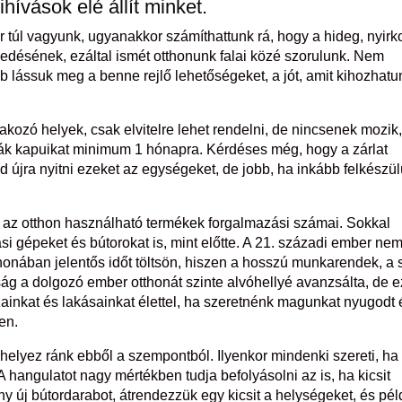
hívások elé állít minket.
r túl vagyunk, ugyanakkor számíthattunk rá, hogy a hideg, nyirk
rjedésének, ezáltal ismét otthonunk falai közé szorulunk. Nem
 lássuk meg a benne rejlő lehetőségeket, a jót, amit kihozhatu
akozó helyek, csak elvitelre lehet rendelni, de nincsenek mozik
ák kapuikat minimum 1 hónapra. Kérdéses még, hogy a zárlat
d újra nyitni ezeket az egységeket, de jobb, ha inkább felkészü
 az otthon használható termékek forgalmazási számai. Sokkal
si gépeket és bútorokat is, mint előtte. A 21. századi ember ne
thonában jelentős időt töltsön, hiszen a hosszú munkarendek, a 
ság a dolgozó ember otthonát szinte alvóhellyé avanzsálta, de e
ázainkat és lakásainkat élettel, ha szeretnénk magunkat nyugodt 
en.
elyez ránk ebből a szempontból. Ilyenkor mindenki szereti, ha
. A hangulatot nagy mértékben tudja befolyásolni az is, ha kicsit
 új bútordarabot, átrendezzük egy kicsit a helységeket, és pél