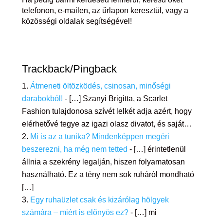
telefonon, e-mailen, az űrlapon keresztül, vagy a
közösségi oldalak segítségével!
Trackback/Pingback
Átmeneti öltözködés, csinosan, minőségi
darabokból!
- […] Szanyi Brigitta, a Scarlet
Fashion tulajdonosa szívét lelkét adja azért, hogy
elérhetővé tegye az igazi olasz divatot, és saját…
Mi is az a tunika? Mindenképpen megéri
beszerezni, ha még nem tetted
- […] érintetlenül
állnia a szekrény legalján, hiszen folyamatosan
használható. Ez a tény nem sok ruháról mondható
[…]
Egy ruhaüzlet csak és kizárólag hölgyek
számára – miért is előnyös ez?
- […] mi