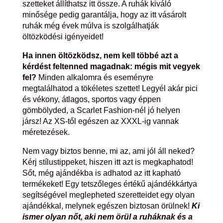
szetteket állíthatsz itt össze. A ruhák kiváló
minősége pedig garantálja, hogy az itt vásárolt
ruhák még évek múlva is szolgálhatják
öltözködési igényeidet!
Ha innen öltözködsz, nem kell többé azt a
kérdést feltenned magadnak: mégis mit vegyek
fel?
Minden alkalomra és eseményre
megtalálhatod a tökéletes szettet! Legyél akár pici
és vékony, átlagos, sportos vagy éppen
gömbölyded, a Scarlet Fashion-nél jó helyen
jársz! Az XS-től egészen az XXXL-ig vannak
méretezések.
Nem vagy biztos benne, mi az, ami jól áll neked?
Kérj stílustippeket, hiszen itt azt is megkaphatod!
Sőt, még ajándékba is adhatod az itt kapható
termékeket! Egy tetszőleges értékű ajándékkártya
segítségével meglepheted szeretteidet egy olyan
ajándékkal, melynek egészen biztosan örülnek!
Ki
ismer olyan nőt, aki nem örül a ruháknak és a