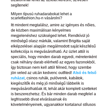
segítenek!
Milyen típusú ruhadarabokat lehet a
scarletfashion.hu-n vásárolni?
Itt mindent megtalálsz, amire az igényes és nőies,
de közben maximálisan kényelmes
megjelenéshez szükséged lehet. Rendkívül jó
minőségű olasz márkák, valamint Brigitta saját
elképzelései alapján megálmodott saját készítésű
kollekciója is megvásárolható. Az üzlet attól is
speciális, hogy minden darab egyedi, méretenként
csak néhány darab elérhető az egyes fazonokból,
így biztosan nem kell attól félned, hogy szembe
jön veled az utcán kedvenc outfited!
Alsó és felső
ruházat
, csinos ruhák, pulóverek, kabátok,
kiegészítők és még jó minőségű lábbelik is
megvásárolhatóak itt, tehát akár komplett szetteket
is beszerezhetsz. És bár minden darab megfelel a
legfrissebb divat elvárásainak és
követelményeinek, ugyanakkor kortalanul stílusos