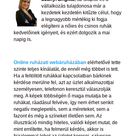
vállalkozás tulajdonosa már a
kezdetek kezdetén kitűzte célul, hogy
a legnagyobb mértékig ki fogja
elégíteni a nőies és csinos ruhák
kedvelőinek igényeit, és ezért dolgozik a mai
napig is.
Online ruházati webáruházában
elérhetővé tette
szinte teljes kínálatát, de ennél még többet is tett.
Ha a feltöltött ruhákkal kapcsolatban bárkinek
kérdése merülne fel, azt az üzlet alkalmazottjai
személyesen, telefonon keresztül válaszolják
meg. A képek többségén ő maga mutatja be a
ruhákat, ráadásul felvéve, így nem érhet senkit
negatív meglepetés, sem a méreteket, sem a
fazont és még a színeket illetően sem. Az
illusztráció mindig hiteles, valódi képet mutat, de
mint említette, ha felmerül kérdés, akkor is
bizalommal lehet az üzletet keresni, szívesen