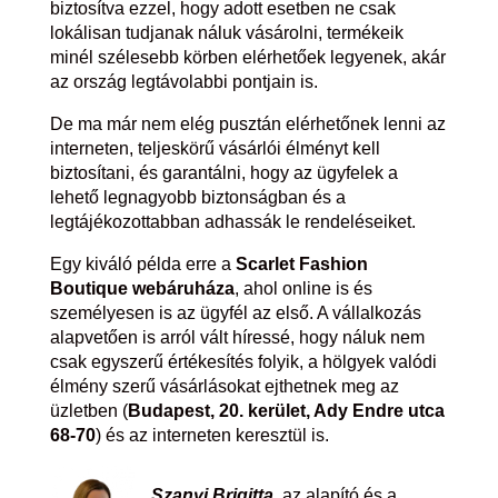
biztosítva ezzel, hogy adott esetben ne csak
lokálisan tudjanak náluk vásárolni, termékeik
minél szélesebb körben elérhetőek legyenek, akár
az ország legtávolabbi pontjain is.
De ma már nem elég pusztán elérhetőnek lenni az
interneten, teljeskörű vásárlói élményt kell
biztosítani, és garantálni, hogy az ügyfelek a
lehető legnagyobb biztonságban és a
legtájékozottabban adhassák le rendeléseiket.
Egy kiváló példa erre a
Scarlet Fashion
Boutique webáruháza
, ahol online is és
személyesen is az ügyfél az első. A vállalkozás
alapvetően is arról vált híressé, hogy náluk nem
csak egyszerű értékesítés folyik, a hölgyek valódi
élmény szerű vásárlásokat ejthetnek meg az
üzletben (
Budapest, 20. kerület, Ady Endre utca
68-70
) és az interneten keresztül is.
Szanyi Brigitta
, az alapító és a