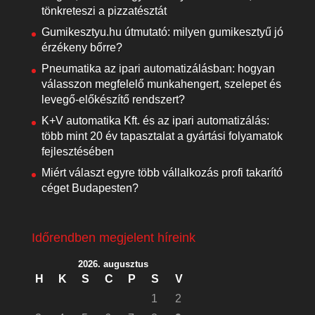
tönkreteszi a pizzatésztát
Gumikesztyu.hu útmutató: milyen gumikesztyű jó
érzékeny bőrre?
Pneumatika az ipari automatizálásban: hogyan
válasszon megfelelő munkahengert, szelepet és
levegő-előkészítő rendszert?
K+V automatika Kft. és az ipari automatizálás:
több mint 20 év tapasztalat a gyártási folyamatok
fejlesztésében
Miért választ egyre több vállalkozás profi takarító
céget Budapesten?
Időrendben megjelent híreink
2026. augusztus
H
K
S
C
P
S
V
1
2