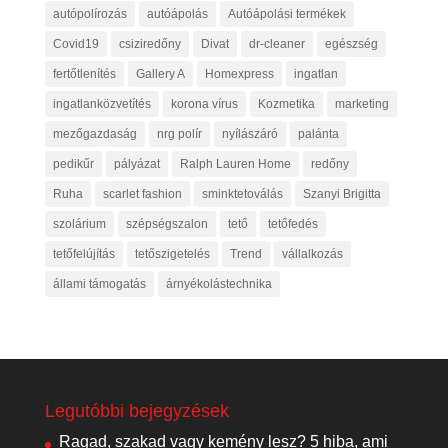
autópolírozás
autóápolás
Autóápolási termékek
Covid19
csiziredőny
Divat
dr-cleaner
egészség
fertőtlenítés
Gallery A
Homexpress
ingatlan
ingatlanközvetítés
korona vírus
Kozmetika
marketing
mezőgazdaság
nrg polír
nyílászáró
palánta
pedikűr
pályázat
Ralph Lauren Home
redőny
Ruha
scarlet fashion
sminktetoválás
Szanyi Brigitta
szolárium
szépségszalon
tető
tetőfedés
tetőfelújítás
tetőszigetelés
Trend
vállalkozás
állami támogatás
árnyékolástechnika
Legutóbbi bejegyzések
Ragad, szakad vagy kemény lesz? 5 hiba, ami