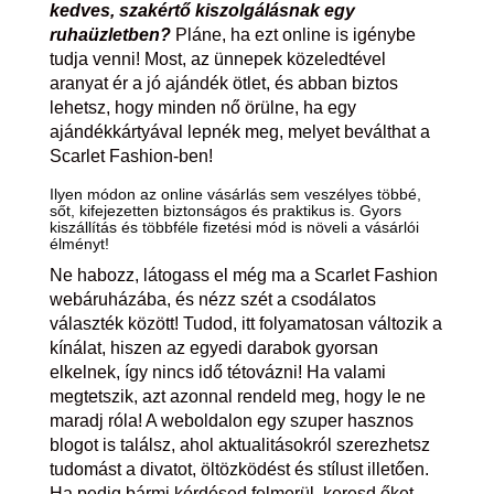
kedves, szakértő kiszolgálásnak egy
ruhaüzletben?
Pláne, ha ezt online is igénybe
tudja venni! Most, az ünnepek közeledtével
aranyat ér a jó ajándék ötlet, és abban biztos
lehetsz, hogy minden nő örülne, ha egy
ajándékkártyával lepnék meg, melyet beválthat a
Scarlet Fashion-ben!
Ilyen módon az online vásárlás sem veszélyes többé,
sőt, kifejezetten biztonságos és praktikus is. Gyors
kiszállítás és többféle fizetési mód is növeli a vásárlói
élményt!
Ne habozz, látogass el még ma a Scarlet Fashion
webáruházába, és nézz szét a csodálatos
választék között! Tudod, itt folyamatosan változik a
kínálat, hiszen az egyedi darabok gyorsan
elkelnek, így nincs idő tétovázni! Ha valami
megtetszik, azt azonnal rendeld meg, hogy le ne
maradj róla! A weboldalon egy szuper hasznos
blogot is találsz, ahol aktualitásokról szerezhetsz
tudomást a divatot, öltözködést és stílust illetően.
Ha pedig bármi kérdésed felmerül, keresd őket