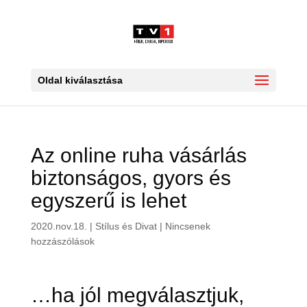
Oldal kiválasztása
Az online ruha vásárlás
biztonságos, gyors és
egyszerű is lehet
2020.nov.18.
|
Stílus és Divat
|
Nincsenek
hozzászólások
…ha jól megválasztjuk,