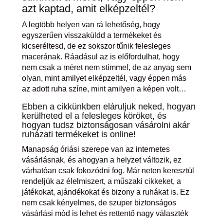
azt kaptad, amit elképzeltél?
A legtöbb helyen van rá lehetőség, hogy
egyszerűen visszaküldd a termékeket és
kicseréltesd, de ez sokszor tűnik felesleges
macerának. Ráadásul az is előfordulhat, hogy
nem csak a méret nem stimmel, de az anyag sem
olyan, mint amilyet elképzeltél, vagy éppen más
az adott ruha színe, mint amilyen a képen volt…
Ebben a cikkünkben eláruljuk neked, hogyan
kerülheted el a felesleges köröket, és
hogyan tudsz biztonságosan vásárolni akár
ruházati termékeket is online!
Manapság óriási szerepe van az internetes
vásárlásnak, és ahogyan a helyzet változik, ez
várhatóan csak fokozódni fog. Már neten keresztül
rendeljük az élelmiszert, a műszaki cikkeket, a
játékokat, ajándékokat és bizony a ruhákat is. Ez
nem csak kényelmes, de szuper biztonságos
vásárlási mód is lehet és rettentő nagy választék