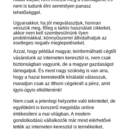
nem is tudunk élni semmilyen panasz
lehetőséggel.
Ugyanakkor, ha jól megválasztjuk, honnan
vesszük meg, főleg a tartós használati cikkeket,
akkor nem kell szembesülnünk ilyen
problémákkal, könnyűszerrel áthidalhatjuk az
esetleges negatív meglepetéseket.
Azzal, hogy például magyar, leinformálható cégtől
vásárolunk az interneten keresztül is, nem csak
biztonságban vagyunk, de a magyar gazdaságot
támogatjuk. És most nagy szükség is van arra,
hogy a hazai kereskedők kínálatát válasszuk,
maradjon csak az itthoni cégeknél a pénz, amit
ígyis-úgyis elköltenénk!
Nem csak a jelenlegi helyzetre való tekintettel, de
egyébként is korszerű megoldás online
értékesíteni a mai világban. A modern
gondolkodású vállalkozók már mind elérhetővé
tették az interneten keresztül is termékeiket,