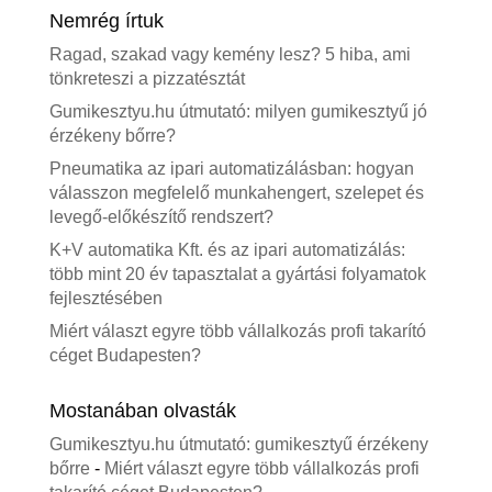
Nemrég írtuk
Ragad, szakad vagy kemény lesz? 5 hiba, ami
tönkreteszi a pizzatésztát
Gumikesztyu.hu útmutató: milyen gumikesztyű jó
érzékeny bőrre?
Pneumatika az ipari automatizálásban: hogyan
válasszon megfelelő munkahengert, szelepet és
levegő-előkészítő rendszert?
K+V automatika Kft. és az ipari automatizálás:
több mint 20 év tapasztalat a gyártási folyamatok
fejlesztésében
Miért választ egyre több vállalkozás profi takarító
céget Budapesten?
Mostanában olvasták
Gumikesztyu.hu útmutató: gumikesztyű érzékeny
bőrre
-
Miért választ egyre több vállalkozás profi