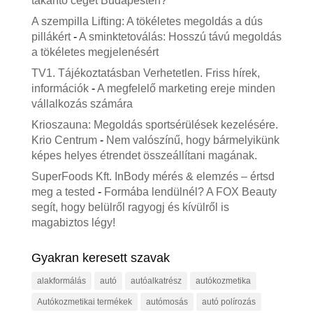
takarító céget Budapesten?
A szempilla Lifting: A tökéletes megoldás a dús
pillákért
-
A sminktetoválás: Hosszú távú megoldás
a tökéletes megjelenésért
TV1. Tájékoztatásban Verhetetlen. Friss hírek,
információk
-
A megfelelő marketing ereje minden
vállalkozás számára
Krioszauna: Megoldás sportsérülések kezelésére.
Krio Centrum
-
Nem valószínű, hogy bármelyikünk
képes helyes étrendet összeállítani magának.
SuperFoods Kft. InBody mérés & elemzés – értsd
meg a tested
-
Formába lendülnél? A FOX Beauty
segít, hogy belülről ragyogj és kívülről is
magabiztos légy!
Gyakran keresett szavak
alakformálás
autó
autóalkatrész
autókozmetika
Autókozmetikai termékek
autómosás
autó polírozás