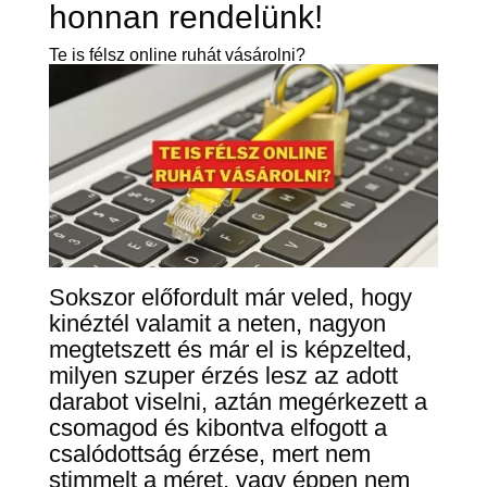
honnan rendelünk!
Te is félsz online ruhát vásárolni?
Sokszor előfordult már veled, hogy
kinéztél valamit a neten, nagyon
megtetszett és már el is képzelted,
milyen szuper érzés lesz az adott
darabot viselni, aztán megérkezett a
csomagod és kibontva elfogott a
csalódottság érzése, mert nem
stimmelt a méret, vagy éppen nem