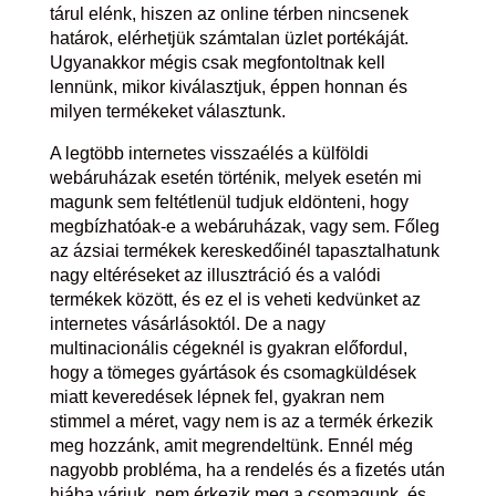
tárul elénk, hiszen az online térben nincsenek
határok, elérhetjük számtalan üzlet portékáját.
Ugyanakkor mégis csak megfontoltnak kell
lennünk, mikor kiválasztjuk, éppen honnan és
milyen termékeket választunk.
A legtöbb internetes visszaélés a külföldi
webáruházak esetén történik, melyek esetén mi
magunk sem feltétlenül tudjuk eldönteni, hogy
megbízhatóak-e a webáruházak, vagy sem. Főleg
az ázsiai termékek kereskedőinél tapasztalhatunk
nagy eltéréseket az illusztráció és a valódi
termékek között, és ez el is veheti kedvünket az
internetes vásárlásoktól. De a nagy
multinacionális cégeknél is gyakran előfordul,
hogy a tömeges gyártások és csomagküldések
miatt keveredések lépnek fel, gyakran nem
stimmel a méret, vagy nem is az a termék érkezik
meg hozzánk, amit megrendeltünk. Ennél még
nagyobb probléma, ha a rendelés és a fizetés után
hiába várjuk, nem érkezik meg a csomagunk, és