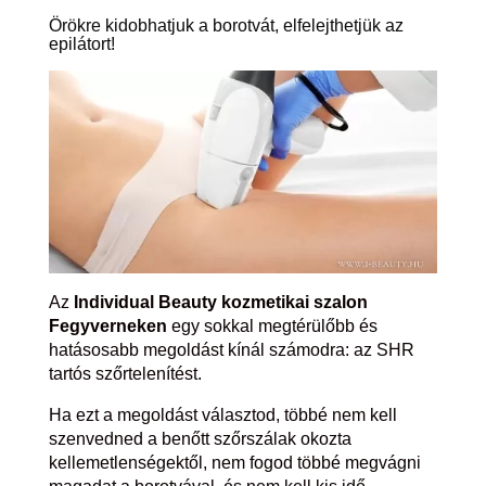
Örökre kidobhatjuk a borotvát, elfelejthetjük az
epilátort!
Az
Individual Beauty kozmetikai szalon
Fegyverneken
egy sokkal megtérülőbb és
hatásosabb megoldást kínál számodra: az SHR
tartós szőrtelenítést.
Ha ezt a megoldást választod, többé nem kell
szenvedned a benőtt szőrszálak okozta
kellemetlenségektől, nem fogod többé megvágni