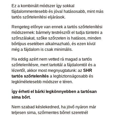
Ez a kombinált módszer így sokkal
fájdalommentesebb és jóval hatásosabb, mint más
tartós szőrtelenítési eljárások.
Rengeteg előnye van ennek a tartós szőrtelenítési
módszernek: bármely testrészről el tudja tüntetni a
szőrszálakat, szőke szőrzeten is hatásos, minden
bőrtípus esetében alkalmazható, és ezen kívül
még a fájdalom is csak minimális.
Ha eddig azért nem vetted rá magad a tartós
szőrtelenítésre, mert tartottál a fájdalomtól és a
lézertől, akkor most megnyugtatunk: az
SHR
tartós szőrtelenítés
a legbiztonságosabb és
legkíméletesebb módszer e téren.
Í
gy érheti el bárki legkönnyebben a tartósan
sima bőrt.
Nem szabad késlekedned, ha jövő nyáron már
teljesen sima, szőrmentes bőrrel szeretnél