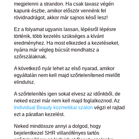
megjelenni a strandon. Ha csak tavasz végén
kapunk észbe, amikor először vennénk fel
rövidnadrágot, akkor már sajnos késő lesz!
Ez a folyamat ugyanis lassan, lépésről lépésre
történik, több kezelés szükséges a kívánt
eredményhez. Ha most elkezded a kezeléseket,
nyárra már végleg búcsút mondhatsz a
szőrszálaknak.
A következő nyár lehet az első nyarad, amikor
egyáltalán nem kell majd szőrtelenítened mielőtt
elindulsz.
A szőrtelenítés igen sokat elvesz az időnkből, de
neked ezzel már nem kell majd foglalkoznod. Az
Individual Beauty kozmetikai szalon
végzi el rajtad
ezt a páratlan kezelést.
Neked mindössze annyi a dolgod, hogy
bejelentkezel SHR villanófényes tartós