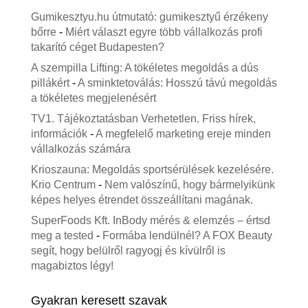
Gumikesztyu.hu útmutató: gumikesztyű érzékeny
bőrre
-
Miért választ egyre több vállalkozás profi
takarító céget Budapesten?
A szempilla Lifting: A tökéletes megoldás a dús
pillákért
-
A sminktetoválás: Hosszú távú megoldás
a tökéletes megjelenésért
TV1. Tájékoztatásban Verhetetlen. Friss hírek,
információk
-
A megfelelő marketing ereje minden
vállalkozás számára
Krioszauna: Megoldás sportsérülések kezelésére.
Krio Centrum
-
Nem valószínű, hogy bármelyikünk
képes helyes étrendet összeállítani magának.
SuperFoods Kft. InBody mérés & elemzés – értsd
meg a tested
-
Formába lendülnél? A FOX Beauty
segít, hogy belülről ragyogj és kívülről is
magabiztos légy!
Gyakran keresett szavak