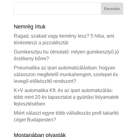
Nemrég írtuk
Ragad, szakad vagy kemény lesz? 5 hiba, ami
tönkreteszi a pizzatésztát
Gumikesztyu.hu útmutató: milyen gumikesztyű jó
érzékeny bőrre?
Pneumatika az ipari automatizálásban: hogyan
válasszon megfelelő munkahengert, szelepet és
levegő-előkészítő rendszert?
K+V automatika Kft. és az ipari automatizálás:
több mint 20 év tapasztalat a gyártási folyamatok
fejlesztésében
Miért választ egyre több vállalkozás profi takarító
céget Budapesten?
Mostanában olvasták