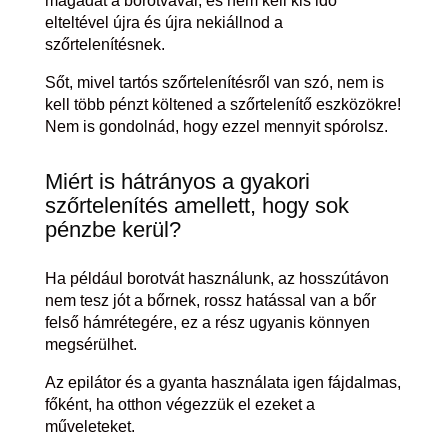
magadat a borotvával, és nem kell kis idő
elteltével újra és újra nekiállnod a
szőrtelenítésnek.
Sőt, mivel tartós szőrtelenítésről van szó, nem is
kell több pénzt költened a szőrtelenítő eszközökre!
Nem is gondolnád, hogy ezzel mennyit spórolsz.
Miért is hátrányos a gyakori
szőrtelenítés amellett, hogy sok
pénzbe kerül?
Ha például borotvát használunk, az hosszútávon
nem tesz jót a bőrnek, rossz hatással van a bőr
felső hámrétegére, ez a rész ugyanis könnyen
megsérülhet.
Az epilátor és a gyanta használata igen fájdalmas,
főként, ha otthon végezzük el ezeket a
műveleteket.