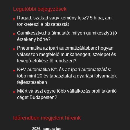
Legutóbbi bejegyzések
Ragad, szakad vagy kemény lesz? 5 hiba, ami
tönkreteszi a pizzatésztát
Gumikesztyu.hu útmutató: milyen gumikesztyű jó
érzékeny bőrre?
Pneumatika az ipari automatizálásban: hogyan
válasszon megfelelő munkahengert, szelepet és
levegő-előkészítő rendszert?
K+V automatika Kft. és az ipari automatizálás:
több mint 20 év tapasztalat a gyártási folyamatok
fejlesztésében
Miért választ egyre több vállalkozás profi takarító
céget Budapesten?
Időrendben megjelent híreink
2026. augusztus