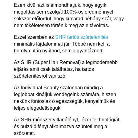
Ezen kívül azt is elmondhatjuk, hogy egyik
megoldás sem szolgál 100%-os eredménnyel,
sokszor előfordul, hogy kimarad néhány szál, vagy
nem tökéletesen történik meg az eltávolítás.
Ezzel szemben az
SHR tartós szőrtelenítés
minimális fájdalommal jár. Többé nem kell a
borotva után nyúlnod, sem a gyantáznod!
Az SHR (Super Hair Removal) a legmodernebb
eljárás amit csak találhatsz, ha tartós
szőrtelenítésről van szó.
Az Individual Beauty szalonban mindig a
legjobbat kínáljuk vendégeink számára, hiszen
nekünk fontos az ő egészségük, kényelmük és
teljes elégedettségük.
Az SHR módszer villanófényt, lézer technológiát
és pulzáló fényt alkalmazva szünteti meg a
szőrzetet.