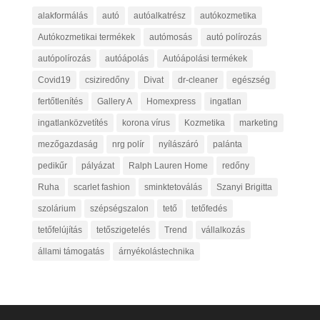
alakformálás
autó
autóalkatrész
autókozmetika
Autókozmetikai termékek
autómosás
autó polírozás
autópolírozás
autóápolás
Autóápolási termékek
Covid19
csiziredőny
Divat
dr-cleaner
egészség
fertőtlenítés
Gallery A
Homexpress
ingatlan
ingatlanközvetítés
korona vírus
Kozmetika
marketing
mezőgazdaság
nrg polír
nyílászáró
palánta
pedikűr
pályázat
Ralph Lauren Home
redőny
Ruha
scarlet fashion
sminktetoválás
Szanyi Brigitta
szolárium
szépségszalon
tető
tetőfedés
tetőfelújítás
tetőszigetelés
Trend
vállalkozás
állami támogatás
árnyékolástechnika