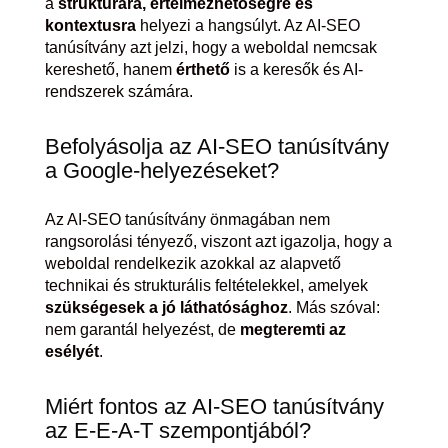
a
struktúrára, értelmezhetőségre és
kontextusra
helyezi a hangsúlyt. Az AI-SEO
tanúsítvány azt jelzi, hogy a weboldal nemcsak
kereshető, hanem
érthető
is a keresők és AI-
rendszerek számára.
Befolyásolja az AI-SEO tanúsítvány
a Google-helyezéseket?
Az AI-SEO tanúsítvány önmagában nem
rangsorolási tényező, viszont azt igazolja, hogy a
weboldal rendelkezik azokkal az alapvető
technikai és strukturális feltételekkel, amelyek
szükségesek a jó láthatósághoz
. Más szóval:
nem garantál helyezést, de
megteremti az
esélyét
.
Miért fontos az AI-SEO tanúsítvány
az E-E-A-T szempontjából?