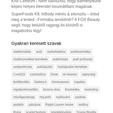
Krio Centrum
-
Nem valószínű, hogy bármelyikünk
képes helyes étrendet összeállítani magának.
SuperFoods Kft. InBody mérés & elemzés – értsd
meg a tested
-
Formába lendülnél? A FOX Beauty
segít, hogy belülről ragyogj és kívülről is
magabiztos légy!
Gyakran keresett szavak
alakformálás
autó
autóalkatrész
autókozmetika
Autókozmetikai termékek
autómosás
autó polírozás
autópolírozás
autóápolás
Autóápolási termékek
Covid19
csiziredőny
Divat
dr-cleaner
egészség
fertőtlenítés
Gallery A
Homexpress
ingatlan
ingatlanközvetítés
korona vírus
Kozmetika
marketing
mezőgazdaság
nrg polír
nyílászáró
palánta
pedikűr
pályázat
Ralph Lauren Home
redőny
Ruha
scarlet fashion
sminktetoválás
Szanyi Brigitta