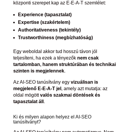
központi szerepet kap az E-E-A-T szemlélet:
Experience (tapasztalat)
Expertise (szakértelem)
Authoritativeness (tekintély)
Trustworthiness (megbízhatóság)
Egy weboldal akkor tud hosszú távon jól
teljesíteni, ha ezek a tényezők
nem csak
tartalomban, hanem struktúrában és technikai
szinten is megjelennek
.
Az AI-SEO tanúsítvány egy
vizuálisan is
megjelenő E-E-A-T jel
, amely azt mutatja: az
oldal mögött
valós szakmai döntések és
tapasztalat áll
.
Ki és milyen alapon helyez el AI-SEO
tanúsítványt?