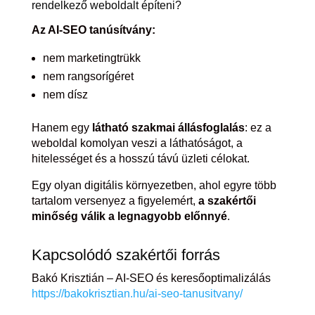
rendelkező weboldalt építeni?
Az AI-SEO tanúsítvány:
nem marketingtrükk
nem rangsorígéret
nem dísz
Hanem egy
látható szakmai állásfoglalás
: ez a
weboldal komolyan veszi a láthatóságot, a
hitelességet és a hosszú távú üzleti célokat.
Egy olyan digitális környezetben, ahol egyre több
tartalom versenyez a figyelemért,
a szakértői
minőség válik a legnagyobb előnnyé
.
Kapcsolódó szakértői forrás
Bakó Krisztián – AI-SEO és keresőoptimalizálás
https://bakokrisztian.hu/ai-seo-tanusitvany/