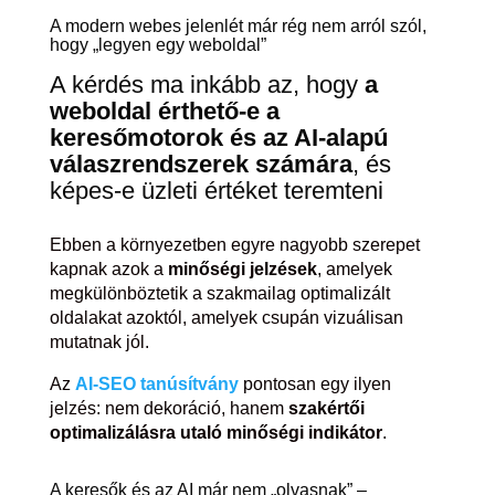
A modern webes jelenlét már rég nem arról szól,
hogy „legyen egy weboldal”
A kérdés ma inkább az, hogy
a
weboldal érthető-e a
keresőmotorok és az AI-alapú
válaszrendszerek számára
, és
képes-e üzleti értéket teremteni
Ebben a környezetben egyre nagyobb szerepet
kapnak azok a
minőségi jelzések
, amelyek
megkülönböztetik a szakmailag optimalizált
oldalakat azoktól, amelyek csupán vizuálisan
mutatnak jól.
Az
AI-SEO tanúsítvány
pontosan egy ilyen
jelzés: nem dekoráció, hanem
szakértői
optimalizálásra utaló minőségi indikátor
.
A keresők és az AI már nem „olvasnak” –