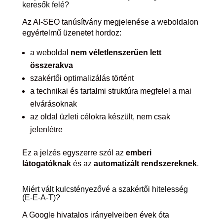
keresők felé?
Az AI-SEO tanúsítvány megjelenése a weboldalon
egyértelmű üzenetet hordoz:
a weboldal
nem véletlenszerűen lett
összerakva
szakértői optimalizálás történt
a technikai és tartalmi struktúra megfelel a mai
elvárásoknak
az oldal üzleti célokra készült, nem csak
jelenlétre
Ez a jelzés egyszerre szól az
emberi
látogatóknak
és az
automatizált rendszereknek
.
Miért vált kulcstényezővé a szakértői hitelesség
(E-E-A-T)?
A Google hivatalos irányelveiben évek óta