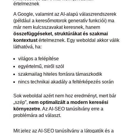
értelmeznek
A Google, valamint az AI-alapú válaszrendszerek
(például a keresőmotorok generatív funkciói) ma
már nem kulcsszavakat keresnek, hanem
összefüggéseket, struktúrákat és szakmai
kontextust
értelmeznek. Egy weboldal akkor válik
láthatóvá, ha:
világos a felépítése
egyértelmű, miről szól
szakmailag hiteles forrásra támaszkodik
nincs technikai akadály a feltérképezés során
Sok weboldal azért nem hoz eredményt, mert bár
„szép”,
nem optimalizált a modern keresési
környezetre
. Az AI-SEO tanúsítvány erre a
problémára ad választ.
Mit jelez az AI-SEO tanúsítvány a látogatók és a