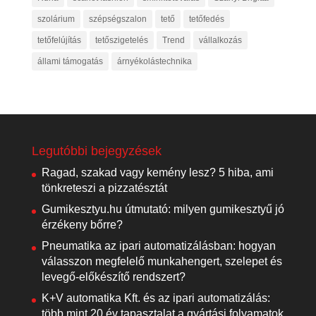
szolárium
szépségszalon
tető
tetőfedés
tetőfelújítás
tetőszigetelés
Trend
vállalkozás
állami támogatás
árnyékolástechnika
Legutóbbi bejegyzések
Ragad, szakad vagy kemény lesz? 5 hiba, ami
tönkreteszi a pizzatésztát
Gumikesztyu.hu útmutató: milyen gumikesztyű jó
érzékeny bőrre?
Pneumatika az ipari automatizálásban: hogyan
válasszon megfelelő munkahengert, szelepet és
levegő-előkészítő rendszert?
K+V automatika Kft. és az ipari automatizálás:
több mint 20 év tapasztalat a gyártási folyamatok