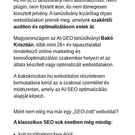
Az AI-SEO tanúsítvány nem automatizmus. Nem
plugin, nem fizetett ikon, és nem tömegesen
kiosztott jelvény. A tanúsítvány kizárólag olyan
weboldalakon jelenik meg, amelyek
szakértői
auditon és optimalizáláson estek át
.
Magyarországon az AI-SEO tanúsítványt
Bakó
Krisztián
, több mint 26+ év tapasztalattal
rendelkező online marketing és
keresőoptimalizálási szakember helyezi el az
általa készített vagy optimalizált weboldalakon.
A bakokrisztian.hu weboldalon részletesen
bemutatásra kerül az a szakmai szemlélet és
módszertan, amely az AI-SEO optimalizálás
alapját képezi.
Miért nem elég ma már egy „SEO-zott” weboldal?
A klasszikus SEO sok esetben még mindig:
kulcsszóhalmozásra épül