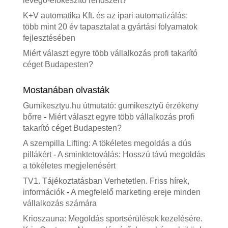
levegő-előkészítő rendszert?
K+V automatika Kft. és az ipari automatizálás:
több mint 20 év tapasztalat a gyártási folyamatok
fejlesztésében
Miért választ egyre több vállalkozás profi takarító
céget Budapesten?
Mostanában olvasták
Gumikesztyu.hu útmutató: gumikesztyű érzékeny
bőrre
-
Miért választ egyre több vállalkozás profi
takarító céget Budapesten?
A szempilla Lifting: A tökéletes megoldás a dús
pillákért
-
A sminktetoválás: Hosszú távú megoldás
a tökéletes megjelenésért
TV1. Tájékoztatásban Verhetetlen. Friss hírek,
információk
-
A megfelelő marketing ereje minden
vállalkozás számára
Krioszauna: Megoldás sportsérülések kezelésére.