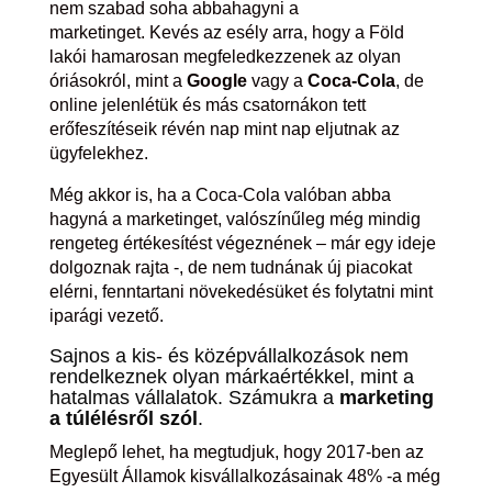
nem szabad soha abbahagyni a
marketinget. Kevés az esély arra, hogy a Föld
lakói hamarosan megfeledkezzenek az olyan
óriásokról, mint a
Google
vagy a
Coca-Cola
, de
online jelenlétük és más csatornákon tett
erőfeszítéseik révén nap mint nap eljutnak az
ügyfelekhez.
Még akkor is, ha a Coca-Cola valóban abba
hagyná a marketinget, valószínűleg még mindig
rengeteg értékesítést végeznének – már egy ideje
dolgoznak rajta -, de nem tudnának új piacokat
elérni, fenntartani növekedésüket és folytatni mint
iparági vezető.
Sajnos a kis- és középvállalkozások nem
rendelkeznek olyan márkaértékkel, mint a
hatalmas vállalatok. Számukra a
marketing
a túlélésről szól
.
Meglepő lehet, ha megtudjuk, hogy 2017-ben az
Egyesült Államok kisvállalkozásainak 48% -a még