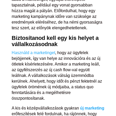
tapasztalnak, például egy vonat gyorsabban
húzza magát a pályán. Előfordulhat, hogy egy
marketing kampánynak időre van szüksége az
eredmények eléréséhez, de ha némi gyorsaságra
tesz szert, az előnyök elengedhetetlenek.
Biztosítanod kell egy kis helyet a
vállalkozásodnak
Használd a marketinget
, hogy az ügyfelek
bejöjjenek, így van helye az innovációra és az új
ötletek kísérletezésére. Amikor a marketing leáll,
az ügyfélszerzés az új cash flow-val együtt
leállnak. A vállalkozások válság üzemmódba
kerülnek. Ahelyett, hogy időt és pénzt fektetnél az
ügyfelek örömének új módjaiba, a status quo
fenntartására és a megélhetésre
összpontosítanak.
A kis és középvállalkozások gyakran
új marketing
erőfeszítések felé fordulnak, ha rájönnek, hogy