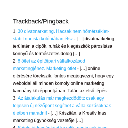
Trackback/Pingback
30 divatmarketing. Hacsak nem hőmérséklet-
stabil nudista kolóniában élsz
- […] divatmarketing
területén a cipők, ruhák és kiegészítők párosítása
könnyű és természetes dolog […]
8 ötlet az építőipari vállalkozásod
marketingjéhez. Marketing ötlet
- […] online
elérésére törekszik, fontos megjegyezni, hogy egy
weboldal áll minden komoly online marketing
kampány középpontjában. Talán az első lépés…
Az átalakulás már megkezdődött: csak egy
teljesen új nézőpont segíthet a vállalkozásoknak
életben maradni!
- […] Krisztián, a Kreatív Inas
marketing ügynökség vezetője […]
Szinte újdonságként kezelik, pedig sok éves