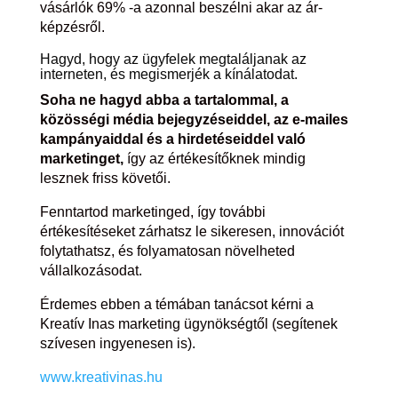
vásárlók 69% -a azonnal beszélni akar az ár-
képzésről.
Hagyd, hogy az ügyfelek megtaláljanak az
interneten, és megismerjék a kínálatodat.
Soha ne hagyd abba a tartalommal, a
közösségi média bejegyzéseiddel, az e-mailes
kampányaiddal és a hirdetéseiddel való
marketinget,
így az értékesítőknek mindig
lesznek friss követői.
Fenntartod marketinged, így további
értékesítéseket zárhatsz le sikeresen, innovációt
folytathatsz, és folyamatosan növelheted
vállalkozásodat.
Érdemes ebben a témában tanácsot kérni a
Kreatív Inas marketing ügynökségtől (segítenek
szívesen ingyenesen is).
www.kreativinas.hu