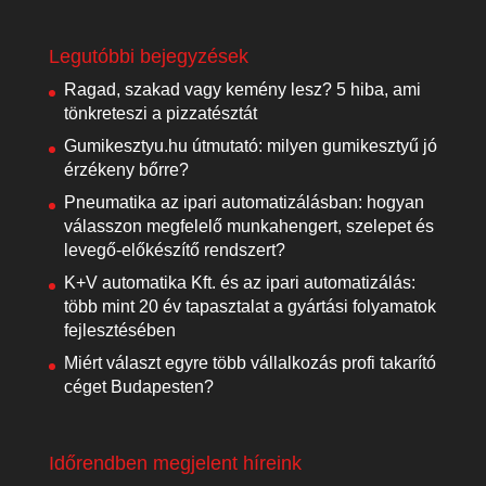
Legutóbbi bejegyzések
Ragad, szakad vagy kemény lesz? 5 hiba, ami
tönkreteszi a pizzatésztát
Gumikesztyu.hu útmutató: milyen gumikesztyű jó
érzékeny bőrre?
Pneumatika az ipari automatizálásban: hogyan
válasszon megfelelő munkahengert, szelepet és
levegő-előkészítő rendszert?
K+V automatika Kft. és az ipari automatizálás:
több mint 20 év tapasztalat a gyártási folyamatok
fejlesztésében
Miért választ egyre több vállalkozás profi takarító
céget Budapesten?
Időrendben megjelent híreink