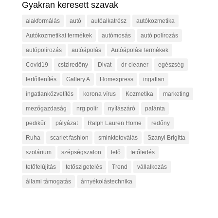
Gyakran keresett szavak
alakformálás
autó
autóalkatrész
autókozmetika
Autókozmetikai termékek
autómosás
autó polírozás
autópolírozás
autóápolás
Autóápolási termékek
Covid19
csiziredőny
Divat
dr-cleaner
egészség
fertőtlenítés
Gallery A
Homexpress
ingatlan
ingatlanközvetítés
korona vírus
Kozmetika
marketing
mezőgazdaság
nrg polír
nyílászáró
palánta
pedikűr
pályázat
Ralph Lauren Home
redőny
Ruha
scarlet fashion
sminktetoválás
Szanyi Brigitta
szolárium
szépségszalon
tető
tetőfedés
tetőfelújítás
tetőszigetelés
Trend
vállalkozás
állami támogatás
árnyékolástechnika