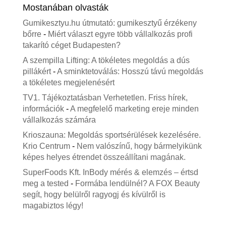
Mostanában olvasták
Gumikesztyu.hu útmutató: gumikesztyű érzékeny
bőrre
-
Miért választ egyre több vállalkozás profi
takarító céget Budapesten?
A szempilla Lifting: A tökéletes megoldás a dús
pillákért
-
A sminktetoválás: Hosszú távú megoldás
a tökéletes megjelenésért
TV1. Tájékoztatásban Verhetetlen. Friss hírek,
információk
-
A megfelelő marketing ereje minden
vállalkozás számára
Krioszauna: Megoldás sportsérülések kezelésére.
Krio Centrum
-
Nem valószínű, hogy bármelyikünk
képes helyes étrendet összeállítani magának.
SuperFoods Kft. InBody mérés & elemzés – értsd
meg a tested
-
Formába lendülnél? A FOX Beauty
segít, hogy belülről ragyogj és kívülről is
magabiztos légy!