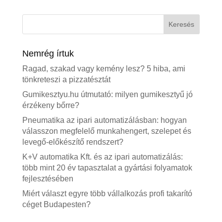
Nemrég írtuk
Ragad, szakad vagy kemény lesz? 5 hiba, ami
tönkreteszi a pizzatésztát
Gumikesztyu.hu útmutató: milyen gumikesztyű jó
érzékeny bőrre?
Pneumatika az ipari automatizálásban: hogyan
válasszon megfelelő munkahengert, szelepet és
levegő-előkészítő rendszert?
K+V automatika Kft. és az ipari automatizálás:
több mint 20 év tapasztalat a gyártási folyamatok
fejlesztésében
Miért választ egyre több vállalkozás profi takarító
céget Budapesten?