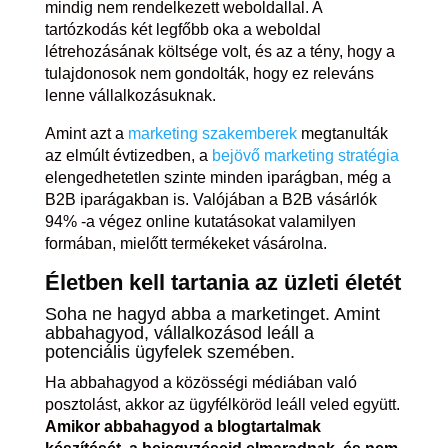
mindig nem rendelkezett weboldallal. A
tartózkodás két legfőbb oka a weboldal
létrehozásának költsége volt, és az a tény, hogy a
tulajdonosok nem gondolták, hogy ez releváns
lenne vállalkozásuknak.
Amint azt a
marketing szakemberek
megtanulták
az elmúlt évtizedben, a
bejövő marketing stratégia
elengedhetetlen szinte minden iparágban, még a
B2B iparágakban is. Valójában a B2B vásárlók
94% -a végez online kutatásokat valamilyen
formában, mielőtt termékeket vásárolna.
Életben kell tartania az üzleti életét
Soha ne hagyd abba a marketinget. Amint
abbahagyod, vállalkozásod leáll a
potenciális ügyfelek szemében.
Ha abbahagyod a közösségi médiában való
posztolást, akkor az ügyfélköröd leáll veled együtt.
Amikor abbahagyod a blogtartalmak