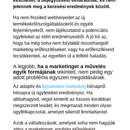
készítését, a bejegyzéseid elmaradnak, és nem
jelennek meg a keresési eredmények között.
Ha nem frissíted webhelyedet az új
termékekről/szolgáltatásokról és egyéb
fejleményekről, nem tájékoztatod a potenciális
ügyfeleket az elért eredményeidről. A jó hír az,
hogy ha még soha nem folytattál összehangolt
marketing erőfeszítéseket, vagy ha erőfeszítéseid
lecsökkentek, az egyetlen út a felfelé haladás.
A legjobb,
ha a marketinget a művelés
egyik formájának
tekinted, nem pedig egy
adott probléma egyszeri megoldásának.
Az adaptív és
folyamatos marketing
hónapról
hónapra új ügyfeleket eredményez. Ha
abbahagyod, végül kimeríti az összes korábban
megszerzett leadet, és megmarad minden olyan
ügyfélkapcsolat, amelyet sikerült fenntartanod.
Azok a vállalkozások, amelyek soha nem hagyják
abba a marketinget, egyfajta előrelépést