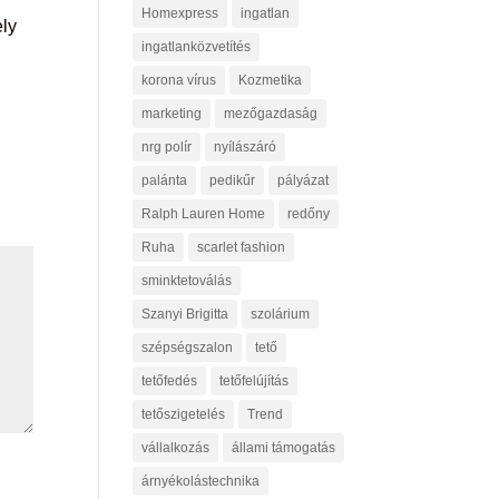
Homexpress
ingatlan
ely
ingatlanközvetítés
korona vírus
Kozmetika
marketing
mezőgazdaság
nrg polír
nyílászáró
palánta
pedikűr
pályázat
Ralph Lauren Home
redőny
Ruha
scarlet fashion
sminktetoválás
Szanyi Brigitta
szolárium
szépségszalon
tető
tetőfedés
tetőfelújítás
tetőszigetelés
Trend
vállalkozás
állami támogatás
árnyékolástechnika