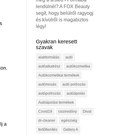
lendülnél? A FOX Beauty
segít, hogy belülről ragyogj
és kívülről is magabiztos
s
légy!
Gyakran keresett
szavak
alakformálás
autó
autóalkatrész
autókozmetika
jon.
Autókozmetikai termékek
autómosás
autó polírozás
autópolírozás
autóápolás
Autóápolási termékek
Covid19
csiziredőny
Divat
dr-cleaner
egészség
lj a
fertőtlenítés
Gallery A