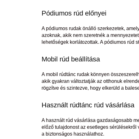
Pódiumos rúd előnyei
A pódiumos rudak önálló szerkezetek, amel
azoknak, akik nem szeretnék a mennyezetet m
lehetőségek korlátozottak. A pódiumos rúd st
Mobil rúd beállítása
A mobil rúdtánc rudak könnyen összeszerelh
akik gyakran változtatják az otthonuk elrend
rögzítve és szintezve, hogy elkerüld a balese
Használt rúdtánc rúd vásárlása
A használt rúd vásárlása gazdaságosabb meg
előző tulajdonost az esetleges sérülésekről
a biztonságos használathoz.