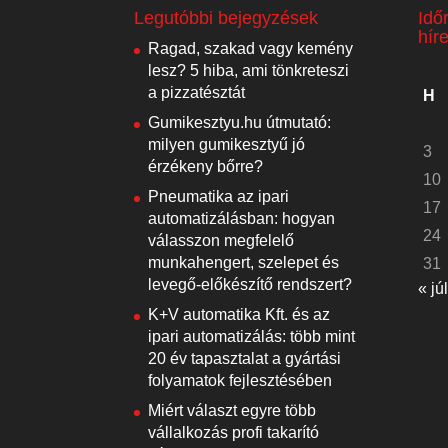
Legutóbbi bejegyzések
Idő
hír
Ragad, szakad vagy kemény
lesz? 5 hiba, ami tönkreteszi
a pizzatésztát
H
Gumikesztyu.hu útmutató:
milyen gumikesztyű jó
3
érzékeny bőrre?
10
Pneumatika az ipari
17
automatizálásban: hogyan
24
válasszon megfelelő
munkahengert, szelepet és
31
levegő-előkészítő rendszert?
« júl
K+V automatika Kft. és az
ipari automatizálás: több mint
20 év tapasztalat a gyártási
folyamatok fejlesztésében
Miért választ egyre több
vállalkozás profi takarító