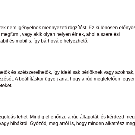
yek nem igényelnek mennyezeti rögzítést. Ez különösen előnyö
egfúrni, vagy akik olyan helyen élnek, ahol a szerelési
abil és mobilis, így bárhová elhelyezhető.
etők és szétszerelhetők, így ideálisak bérlőknek vagy azoknak,
ezését. A beállításkor ügyelj arra, hogy a rúd megfelelően legye
teket.
oldás lehet. Mindig ellenőrizd a rúd állapotát, és kérdezd meg
 vagy hibákról. Győződj meg arról is, hogy minden alkatrész me