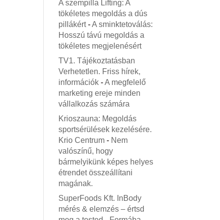
A szempilla Lifting: A
tökéletes megoldás a dús
pillákért
-
A sminktetoválás:
Hosszú távú megoldás a
tökéletes megjelenésért
TV1. Tájékoztatásban
Verhetetlen. Friss hírek,
információk
-
A megfelelő
marketing ereje minden
vállalkozás számára
Krioszauna: Megoldás
sportsérülések kezelésére.
Krio Centrum
-
Nem
valószínű, hogy
bármelyikünk képes helyes
étrendet összeállítani
magának.
SuperFoods Kft. InBody
mérés & elemzés – értsd
meg a tested
-
Formába