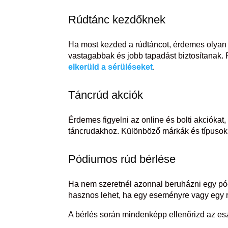
Rúdtánc kezdőknek
Ha most kezded a rúdtáncot, érdemes olyan 
vastagabbak és jobb tapadást biztosítanak. 
elkerüld a sérüléseket
.
Táncrúd akciók
Érdemes figyelni az online és bolti akciók
táncrudakhoz. Különböző márkák és típusok k
Pódiumos rúd bérlése
Ha nem szeretnél azonnal beruházni egy pó
hasznos lehet, ha egy eseményre vagy egy r
A bérlés során mindenképp ellenőrizd az eszk