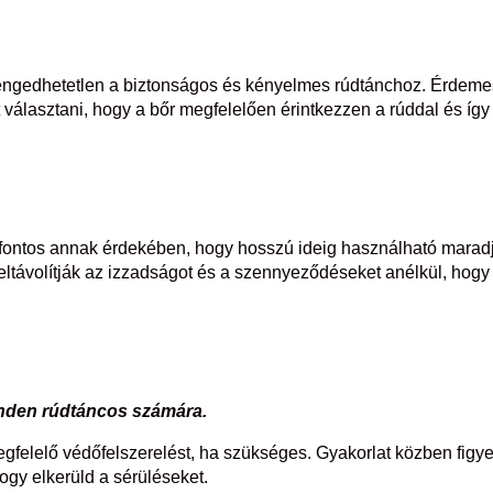
engedhetetlen a biztonságos és kényelmes rúdtánchoz. Érdeme
 választani, hogy a bőr megfelelően érintkezzen a rúddal és így
a fontos annak érdekében, hogy hosszú ideig használható marad
 eltávolítják az izzadságot és a szennyeződéseket anélkül, hogy
nden rúdtáncos számára.
gfelelő védőfelszerelést, ha szükséges. Gyakorlat közben figye
ogy elkerüld a sérüléseket.