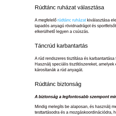
Rúdtánc ruházat választása
A megfelelő
rúdtánc ruházat
kiválasztása el
tapadós anyagú rövidnadrágot és sportfelsőt
elkerülhető legyen a csúszás.
Táncrúd karbantartás
A rúd rendszeres tisztítása és karbantartás
Használj speciális tisztítószereket, amelyek
károsítanák a rúd anyagát.
Rúdtánc biztonság
A biztonság a legfontosabb szempont mi
Mindig melegíts be alaposan, és használj me
testtartásodra és a mozgáskoordinációdra, h