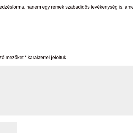
 edzésforma, hanem egy remek szabadidős tevékenység is, am
ező mezőket
*
karakterrel jelöltük