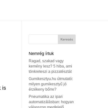
Nemrég írtuk
Ragad, szakad vagy
kemény lesz? 5 hiba, ami
tönkreteszi a pizzatésztát
Gumikesztyu.hu útmutató:
milyen gumikesztyű jó
 is
érzékeny bőrre?
Pneumatika az ipari
automatizálásban: hogyan
válasszon megfelelő