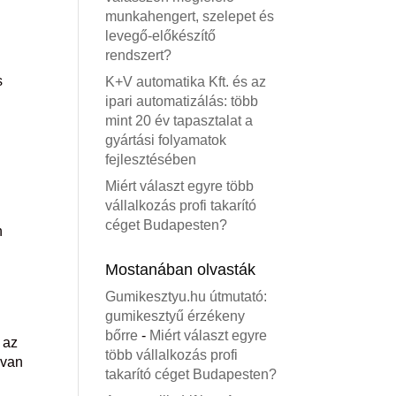
munkahengert, szelepet és
levegő-előkészítő
rendszert?
s
K+V automatika Kft. és az
ipari automatizálás: több
mint 20 év tapasztalat a
gyártási folyamatok
fejlesztésében
Miért választ egyre több
vállalkozás profi takarító
céget Budapesten?
n
Mostanában olvasták
Gumikesztyu.hu útmutató:
gumikesztyű érzékeny
bőrre
-
Miért választ egyre
 az
több vállalkozás profi
gvan
takarító céget Budapesten?