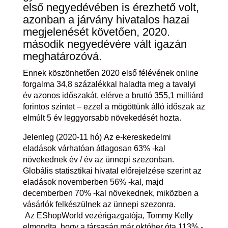
első negyedévében is érezhető volt,
azonban a járvány hivatalos hazai
megjelenését követően, 2020.
második negyedévére vált igazán
meghatározóvá.
Ennek köszönhetően 2020 első félévének online
forgalma 34,8 százalékkal haladta meg a tavalyi
év azonos időszakát, elérve a bruttó 355,1 milliárd
forintos szintet – ezzel a mögöttünk álló időszak az
elmúlt 5 év leggyorsabb növekedését hozta.
Jelenleg (2020-11 hó)
Az e-kereskedelmi
eladások várhatóan átlagosan 63% -kal
növekednek év / év az ünnepi szezonban.
Globális statisztikai hivatal előrejelzése szerint az
eladások novemberben 56% -kal, majd
decemberben 70% -kal növekednek, miközben a
vásárlók felkészülnek az ünnepi szezonra.
Az
EShopWorld
vezérigazgatója, Tommy Kelly
elmondta, hogy a társaság már október óta 113% -