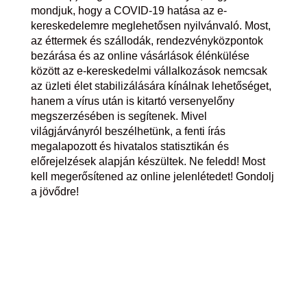
mondjuk, hogy a COVID-19 hatása az e-
kereskedelemre meglehetősen nyilvánvaló. Most,
az éttermek és
szállodák
, rendezvényközpontok
bezárása és az online vásárlások élénkülése
között az e-kereskedelmi vállalkozások nemcsak
az üzleti élet stabilizálására kínálnak lehetőséget,
hanem a vírus után is kitartó versenyelőny
megszerzésében is segítenek.
Mivel
világjárványról beszélhetünk, a fenti írás
megalapozott és hivatalos statisztikán és
előrejelzések alapján készültek.
Ne feledd! Most
kell megerősítened az online jelenlétedet! Gondolj
a jövődre!