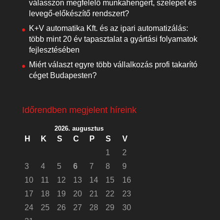
válasszon megfelelő munkahengert, szelepet és
levegő-előkészítő rendszert?
K+V automatika Kft. és az ipari automatizálás:
több mint 20 év tapasztalat a gyártási folyamatok
fejlesztésében
Miért választ egyre több vállalkozás profi takarító
céget Budapesten?
Időrendben megjelent híreink
2026. augusztus
H
K
S
C
P
S
V
1
2
3
4
5
6
7
8
9
10
11
12
13
14
15
16
17
18
19
20
21
22
23
24
25
26
27
28
29
30