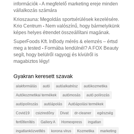
információk
-
A megfelelő marketing ereje minden
vállalkozás számára
Krioszauna: Megoldás sportsérülések kezelésére.
Krio Centrum
-
Nem valószínű, hogy bármelyikünk
képes helyes étrendet összeállítani magának.
SuperFoods Kft. InBody mérés & elemzés – értsd
meg a tested
-
Formába lendülnél? A FOX Beauty
segít, hogy belülről ragyogj és kívülről is
magabiztos légy!
Gyakran keresett szavak
alakformálás
autó
autóalkatrész
autókozmetika
Autókozmetikai termékek
autómosás
autó polírozás
autópolírozás
autóápolás
Autóápolási termékek
Covid19
csiziredőny
Divat
dr-cleaner
egészség
fertőtlenítés
Gallery A
Homexpress
ingatlan
ingatlanközvetítés
korona vírus
Kozmetika
marketing