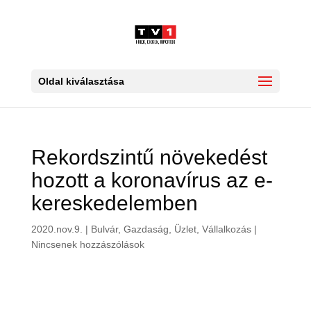
Oldal kiválasztása
Rekordszintű növekedést
hozott a koronavírus az e-
kereskedelemben
2020.nov.9.
|
Bulvár
,
Gazdaság
,
Üzlet, Vállalkozás
|
Nincsenek hozzászólások