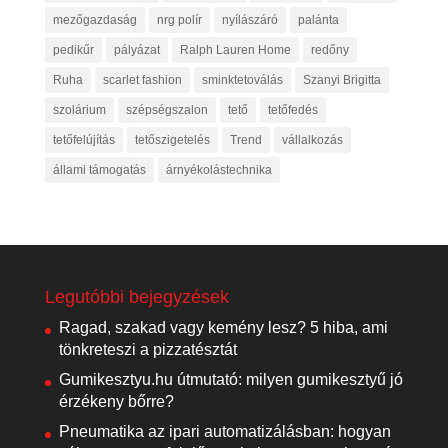
mezőgazdaság
nrg polír
nyílászáró
palánta
pedikűr
pályázat
Ralph Lauren Home
redőny
Ruha
scarlet fashion
sminktetoválás
Szanyi Brigitta
szolárium
szépségszalon
tető
tetőfedés
tetőfelújítás
tetőszigetelés
Trend
vállalkozás
állami támogatás
árnyékolástechnika
Legutóbbi bejegyzések
Ragad, szakad vagy kemény lesz? 5 hiba, ami
tönkreteszi a pizzatésztát
Gumikesztyu.hu útmutató: milyen gumikesztyű jó
érzékeny bőrre?
Pneumatika az ipari automatizálásban: hogyan