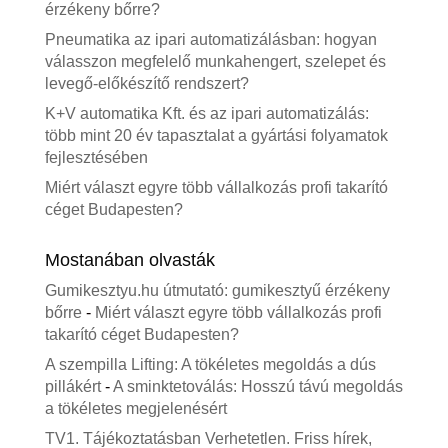
érzékeny bőrre?
Pneumatika az ipari automatizálásban: hogyan
válasszon megfelelő munkahengert, szelepet és
levegő-előkészítő rendszert?
K+V automatika Kft. és az ipari automatizálás:
több mint 20 év tapasztalat a gyártási folyamatok
fejlesztésében
Miért választ egyre több vállalkozás profi takarító
céget Budapesten?
Mostanában olvasták
Gumikesztyu.hu útmutató: gumikesztyű érzékeny
bőrre
-
Miért választ egyre több vállalkozás profi
takarító céget Budapesten?
A szempilla Lifting: A tökéletes megoldás a dús
pillákért
-
A sminktetoválás: Hosszú távú megoldás
a tökéletes megjelenésért
TV1. Tájékoztatásban Verhetetlen. Friss hírek,