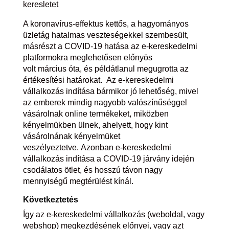
keresletet
A koronavírus-effektus kettős, a hagyományos
üzletág hatalmas veszteségekkel szembesült,
másrészt a COVID-19 hatása az e-kereskedelmi
platformokra meglehetősen előnyös
volt
március
óta, és példátlanul megugrotta az
értékesítési határokat.
Az e-kereskedelmi
vállalkozás indítása bármikor jó lehetőség, mivel
az emberek mindig nagyobb valószínűséggel
vásárolnak online termékeket, miközben
kényelmükben ülnek, ahelyett, hogy kint
vásárolnának kényelmüket
veszélyeztetve. Azonban e-kereskedelmi
vállalkozás indítása a COVID-19 járvány idején
csodálatos ötlet, és hosszú távon nagy
mennyiségű megtérülést kínál.
Következtetés
Így az e-kereskedelmi vállalkozás (weboldal, vagy
webshop) megkezdésének előnyei, vagy azt