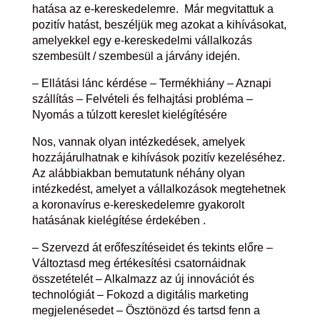
hatása az e-kereskedelemre.
Már megvitattuk a
pozitív hatást, beszéljük meg azokat a kihívásokat,
amelyekkel egy e-kereskedelmi vállalkozás
szembesült / szembesül a járvány idején.
– Ellátási lánc kérdése
– Termékhiány
– Aznapi
szállítás
– Felvételi és felhajtási probléma
–
Nyomás a túlzott kereslet kielégítésére
Nos, vannak olyan intézkedések, amelyek
hozzájárulhatnak e kihívások pozitív kezeléséhez.
Az alábbiakban bemutatunk néhány olyan
intézkedést, amelyet a vállalkozások megtehetnek
a koronavírus e-kereskedelemre gyakorolt
hatásának kielégítése érdekében .
– Szervezd át erőfeszítéseidet és tekints előre –
Változtasd meg értékesítési csatornáidnak
összetételét
– Alkalmazz az új innovációt és
technológiát
– Fokozd a digitális marketing
megjelenésedet
– Ösztönözd és tartsd fenn a