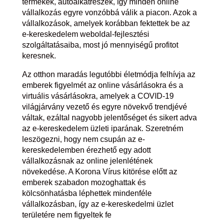
termékek, autóalkatrészek, így minden online
vállalkozás egyre vonzóbbá válik a piacon. Azok a
vállalkozások, amelyek korábban fektettek be az
e-kereskedelem weboldal-fejlesztési
szolgáltatásaiba, most jó mennyiségű profitot
keresnek.
Az otthon maradás legutóbbi életmódja felhívja az
emberek figyelmét az online vásárlásokra és a
virtuális vásárlásokra, amelyek a COVID-19
világjárvány vezető és egyre növekvő trendjévé
váltak, ezáltal nagyobb jelentőséget és sikert adva
az e-kereskedelem üzleti iparának. Szeretném
leszögezni, hogy nem csupán az e-
kereskedelemben érezhető egy adott
vállalkozásnak az online jelenlétének
növekedése. A Korona
Vírus
kitörése előtt az
emberek szabadon mozoghattak és
kölcsönhatásba léphettek mindenféle
vállalkozásban, így az e-kereskedelmi üzlet
területére nem figyeltek
fe