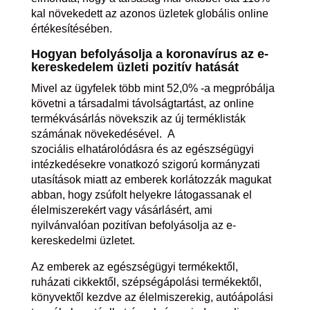
kal növekedett az azonos üzletek globális online
értékesítésében.
Hogyan befolyásolja a koronavírus az e-
kereskedelem üzleti pozitív hatását
Mivel az ügyfelek több mint 52,0% -a megpróbálja
követni a társadalmi távolságtartást, az online
termékvásárlás növekszik az új terméklisták
számának növekedésével.
A
szociális elhatárolódásra és az egészségügyi
intézkedésekre vonatkozó szigorú kormányzati
utasítások miatt az emberek korlátozzák magukat
abban, hogy zsúfolt helyekre látogassanak el
élelmiszerekért vagy vásárlásért, ami
nyilvánvalóan pozitívan befolyásolja az e-
kereskedelmi üzletet.
Az emberek az egészségügyi termékektől,
ruházati cikkektől, szépségápolási termékektől,
könyvektől kezdve az élelmiszerekig, autóápolási