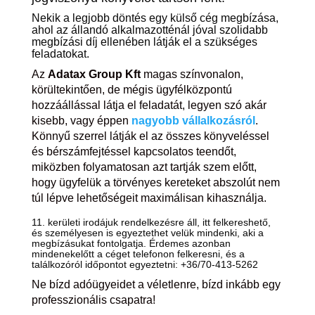
Nekik a legjobb döntés egy külső cég megbízása,
ahol az állandó alkalmazotténál jóval szolidabb
megbízási díj ellenében látják el a szükséges
feladatokat.
Az
Adatax Group Kft
magas színvonalon,
körültekintően, de mégis ügyfélközpontú
hozzáállással látja el feladatát, legyen szó akár
kisebb, vagy éppen
nagyobb vállalkozásról
.
Könnyű szerrel látják el az összes könyveléssel
és bérszámfejtéssel kapcsolatos teendőt,
miközben folyamatosan azt tartják szem előtt,
hogy ügyfelük a törvényes kereteket abszolút nem
túl lépve lehetőségeit maximálisan kihasználja.
11. kerületi irodájuk rendelkezésre áll, itt felkereshető,
és személyesen is egyeztethet velük mindenki, aki a
megbízásukat fontolgatja. Érdemes azonban
mindenekelőtt a céget telefonon felkeresni, és a
találkozóról időpontot egyeztetni: +36/70-413-5262
Ne bízd adóügyeidet a véletlenre, bízd inkább egy
professzionális csapatra!