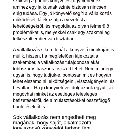
szükség a pontos könyvelési ügymenethez,
amihez egy laikusnak szinte biztosan nincsen
elég tudása. Egy jó könyvelő segíti a vállalkozás
működését, tájékoztatja a vezetést a
lehetőségekről, és megoldja az olyan felmerülő
problémákat is, melyekkel csak egy szakmailag
felkészült ember van tisztában.
A vállalkozás sikere tehát a könyvelő munkáján is
múlik, hiszen, ha megfelelően tájékoztat a
szakember, a vállalkozás tulajdonosa akár
többszörös haszonra is szert tehet. Nem mindegy
ugyan is, hogy tudjuk-e, pontosan mit és hogyan
lehet elszámolni, elköltségelni, visszaigényelni és
bevallani. Ha jó könyvelővel dolgozunk együtt, az
megóvhat minket az esetleges felesleges
befizetésektől, de a mulasztásokkal összefüggő
büntetésektől is.
Sok vállalkozás nem engedheti meg
magának, hogy saját, alkalmazotti
jogviszonyú könyvelőt tartson fent.