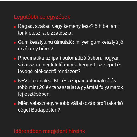
Legutóbbi bejegyzések
Ragad, szakad vagy kemény lesz? 5 hiba, ami
tönkreteszi a pizzatésztát
Gumikesztyu.hu útmutató: milyen gumikesztyű jó
érzékeny bőrre?
Pneumatika az ipari automatizálásban: hogyan
válasszon megfelelő munkahengert, szelepet és
levegő-előkészítő rendszert?
K+V automatika Kft. és az ipari automatizálás:
több mint 20 év tapasztalat a gyártási folyamatok
fejlesztésében
Miért választ egyre több vállalkozás profi takarító
céget Budapesten?
Időrendben megjelent híreink