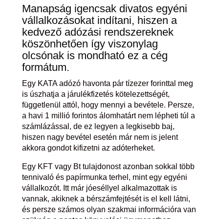
Manapság igencsak divatos egyéni
vállalkozásokat indítani, hiszen a
kedvező adózási rendszereknek
köszönhetően így viszonylag
olcsónak is mondható ez a cég
formátum.
Egy KATA adózó havonta pár tízezer forinttal meg
is úszhatja a járulékfizetés kötelezettségét,
függetlenül attól, hogy mennyi a bevétele. Persze,
a havi 1 millió forintos álomhatárt nem lépheti túl a
számlázással, de ez legyen a legkisebb baj,
hiszen nagy bevétel esetén már nem is jelent
akkora gondot kifizetni az adóterheket.
Egy KFT vagy Bt tulajdonost azonban sokkal több
tennivaló és papírmunka terhel, mint egy egyéni
vállalkozót. Itt már jóeséllyel alkalmazottak is
vannak, akiknek a bérszámfejtését is el kell látni,
és persze számos olyan szakmai információra van