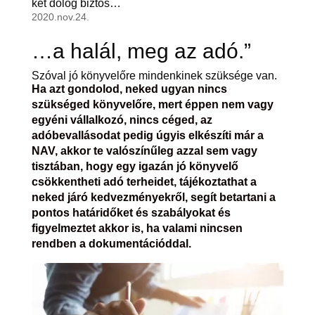
két dolog biztos…
2020.nov.24.
…a halál, meg az adó.”
Szóval jó könyvelőre mindenkinek szüksége van.
Ha azt gondolod, neked ugyan nincs
szükséged könyvelőre, mert éppen nem vagy
egyéni vállalkozó, nincs céged, az
adóbevallásodat pedig úgyis elkészíti már a
NAV, akkor te valószínűleg azzal sem vagy
tisztában, hogy egy igazán jó könyvelő
csökkentheti adó terheidet, tájékoztathat a
neked járó kedvezményekről, segít betartani a
pontos határidőket és szabályokat és
figyelmeztet akkor is, ha valami nincsen
rendben a dokumentációddal.