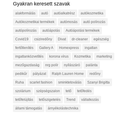
Gyakran keresett szavak
alakformálás
autó
autóalkatrész
autókozmetika
Autókozmetikai termékek
autómosás
autó polírozás
autópolírozás
autóápolás
Autóápolási termékek
Covid19
csiziredőny
Divat
dr-cleaner
egészség
fertőtlenítés
Gallery A
Homexpress
ingatlan
ingatlanközvetítés
korona vírus
Kozmetika
marketing
mezőgazdaság
nrg polír
nyílászáró
palánta
pedikűr
pályázat
Ralph Lauren Home
redőny
Ruha
scarlet fashion
sminktetoválás
Szanyi Brigitta
szolárium
szépségszalon
tető
tetőfedés
tetőfelújítás
tetőszigetelés
Trend
vállalkozás
állami támogatás
árnyékolástechnika