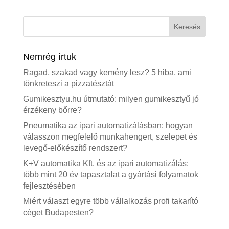
Nemrég írtuk
Ragad, szakad vagy kemény lesz? 5 hiba, ami
tönkreteszi a pizzatésztát
Gumikesztyu.hu útmutató: milyen gumikesztyű jó
érzékeny bőrre?
Pneumatika az ipari automatizálásban: hogyan
válasszon megfelelő munkahengert, szelepet és
levegő-előkészítő rendszert?
K+V automatika Kft. és az ipari automatizálás:
több mint 20 év tapasztalat a gyártási folyamatok
fejlesztésében
Miért választ egyre több vállalkozás profi takarító
céget Budapesten?