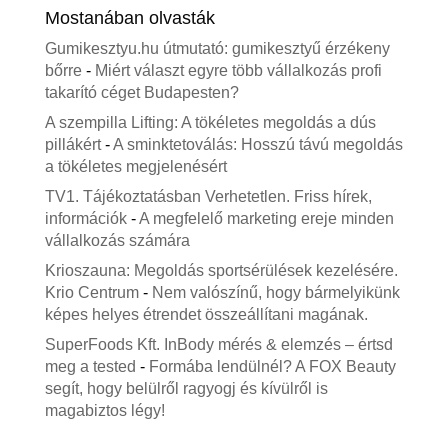
Mostanában olvasták
Gumikesztyu.hu útmutató: gumikesztyű érzékeny
bőrre
-
Miért választ egyre több vállalkozás profi
takarító céget Budapesten?
A szempilla Lifting: A tökéletes megoldás a dús
pillákért
-
A sminktetoválás: Hosszú távú megoldás
a tökéletes megjelenésért
TV1. Tájékoztatásban Verhetetlen. Friss hírek,
információk
-
A megfelelő marketing ereje minden
vállalkozás számára
Krioszauna: Megoldás sportsérülések kezelésére.
Krio Centrum
-
Nem valószínű, hogy bármelyikünk
képes helyes étrendet összeállítani magának.
SuperFoods Kft. InBody mérés & elemzés – értsd
meg a tested
-
Formába lendülnél? A FOX Beauty
segít, hogy belülről ragyogj és kívülről is
magabiztos légy!