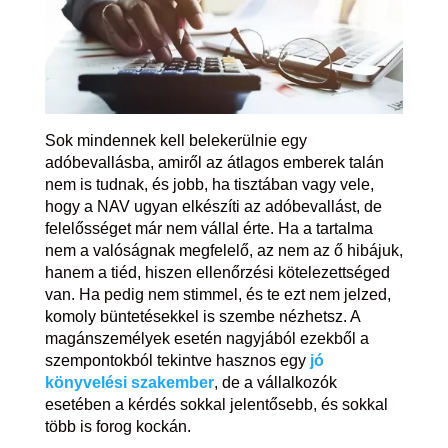
Sok mindennek kell belekerülnie egy
adóbevallásba, amiről az átlagos emberek talán
nem is tudnak, és jobb, ha tisztában vagy vele,
hogy a NAV ugyan elkészíti az adóbevallást, de
felelősséget már nem vállal érte. Ha a tartalma
nem a valóságnak megfelelő, az nem az ő hibájuk,
hanem a tiéd, hiszen ellenőrzési kötelezettséged
van. Ha pedig nem stimmel, és te ezt nem jelzed,
komoly büntetésekkel is szembe nézhetsz. A
magánszemélyek esetén nagyjából ezekből a
szempontokból tekintve hasznos egy
jó
könyvelési szakember
, de a vállalkozók
esetében a kérdés sokkal jelentősebb, és sokkal
több is forog kockán.