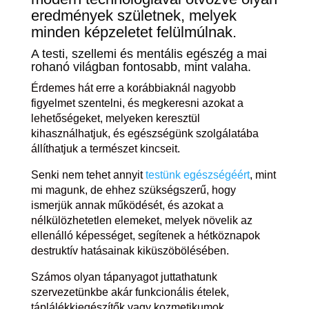
eredmények születnek, melyek
minden képzeletet felülmúlnak.
A testi, szellemi és mentális egészég a mai
rohanó világban fontosabb, mint valaha.
Érdemes hát erre a korábbiaknál nagyobb
figyelmet szentelni, és megkeresni azokat a
lehetőségeket, melyeken keresztül
kihasználhatjuk, és egészségünk szolgálatába
állíthatjuk a természet kincseit.
Senki nem tehet annyit
testünk egészségéért
, mint
mi magunk, de ehhez szükségszerű, hogy
ismerjük annak működését, és azokat a
nélkülözhetetlen elemeket, melyek növelik az
ellenálló képességet, segítenek a hétköznapok
destruktív hatásainak kiküszöbölésében.
Számos olyan tápanyagot juttathatunk
szervezetünkbe akár funkcionális ételek,
táplálékkiegészítők vagy kozmetikumok