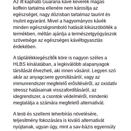
Az itt kapható Guarana kávé keverék magas
koffein tartalma ellenére nem károsítja az
egészséget, nagy dózisban tartalmaz taurint és
inulint egyaránt. Mivel a hagyományos kávék
minden egészségromboló hatását kiküszöbölték a
termékben, méltán ajánlja a természetgyógyászok
szövetsége az egészséges kávéfogyasztás
érdekében.
A táplálékkiegészítők köre is nagyon széles a
HLBS kínálatában, a legkiválóbb alapanyagok
társítását élvezheti, aki innen vásárol. Legyen szó
akár az anyagcsere gyorsításáról, vagy az
immunrendszer megfelelő erősítéséről, az oxidatív
stressz hatásainak visszafordításáról, az
idegrendszer, a csontok védelméről, mindenki
megtalálja a számára megfelelő alternatívát.
A testi és szellemi teherbírás növelésére,
teljesítmény fokozására is kiváló alternatívát
nyújtanak, ugyan úgy, mint a sav-bázis egyensúly