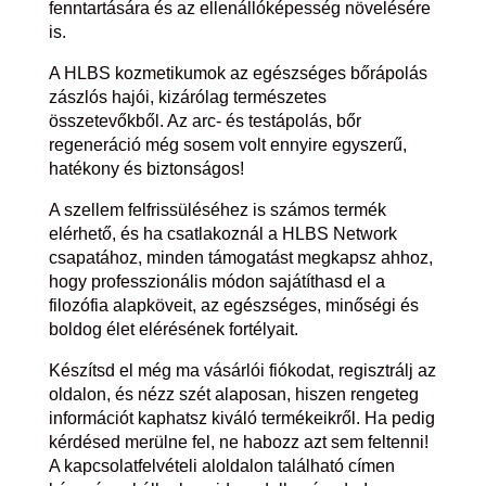
fenntartására és az ellenállóképesség növelésére
is.
A HLBS kozmetikumok az egészséges bőrápolás
zászlós hajói, kizárólag természetes
összetevőkből. Az arc- és testápolás, bőr
regeneráció még sosem volt ennyire egyszerű,
hatékony és biztonságos!
A szellem felfrissüléséhez is számos termék
elérhető, és ha csatlakoznál a HLBS Network
csapatához, minden támogatást megkapsz ahhoz,
hogy professzionális módon sajátíthasd el a
filozófia alapköveit, az egészséges, minőségi és
boldog élet elérésének fortélyait.
Készítsd el még ma vásárlói fiókodat, regisztrálj az
oldalon, és nézz szét alaposan, hiszen rengeteg
információt kaphatsz kiváló termékeikről. Ha pedig
kérdésed merülne fel, ne habozz azt sem feltenni!
A kapcsolatfelvételi aloldalon található címen