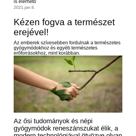
is elérhető
2021.jan.6.
Kézen fogva a természet
erejével!
Az emberek szívesebben fordulnak a természetes
gyógymódokhoz és egyéb természetes
erőforrásokhoz, mint korábban.
Az ősi tudományok és népi
gyógymódok reneszánszukat élik, a
modern technológiával ötvözve olyan