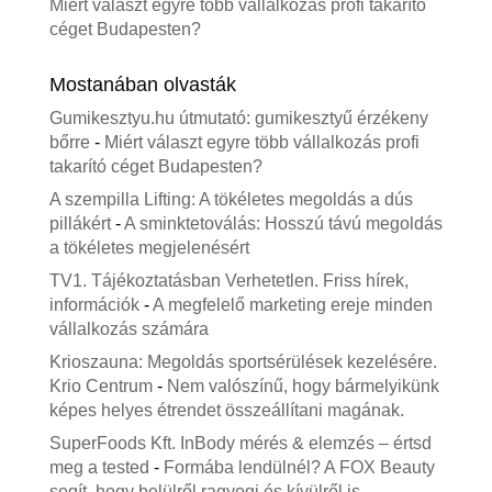
Miért választ egyre több vállalkozás profi takarító
céget Budapesten?
Mostanában olvasták
Gumikesztyu.hu útmutató: gumikesztyű érzékeny
bőrre
-
Miért választ egyre több vállalkozás profi
takarító céget Budapesten?
A szempilla Lifting: A tökéletes megoldás a dús
pillákért
-
A sminktetoválás: Hosszú távú megoldás
a tökéletes megjelenésért
TV1. Tájékoztatásban Verhetetlen. Friss hírek,
információk
-
A megfelelő marketing ereje minden
vállalkozás számára
Krioszauna: Megoldás sportsérülések kezelésére.
Krio Centrum
-
Nem valószínű, hogy bármelyikünk
képes helyes étrendet összeállítani magának.
SuperFoods Kft. InBody mérés & elemzés – értsd
meg a tested
-
Formába lendülnél? A FOX Beauty
segít, hogy belülről ragyogj és kívülről is