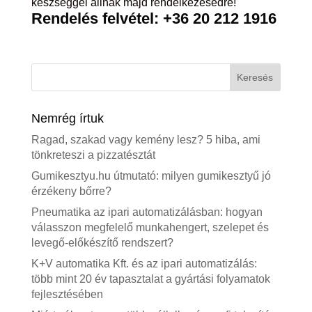
készséggel állnak majd rendelkezésedre!
Rendelés felvétel: +36 20 212 1916
Nemrég írtuk
Ragad, szakad vagy kemény lesz? 5 hiba, ami
tönkreteszi a pizzatésztát
Gumikesztyu.hu útmutató: milyen gumikesztyű jó
érzékeny bőrre?
Pneumatika az ipari automatizálásban: hogyan
válasszon megfelelő munkahengert, szelepet és
levegő-előkészítő rendszert?
K+V automatika Kft. és az ipari automatizálás:
több mint 20 év tapasztalat a gyártási folyamatok
fejlesztésében