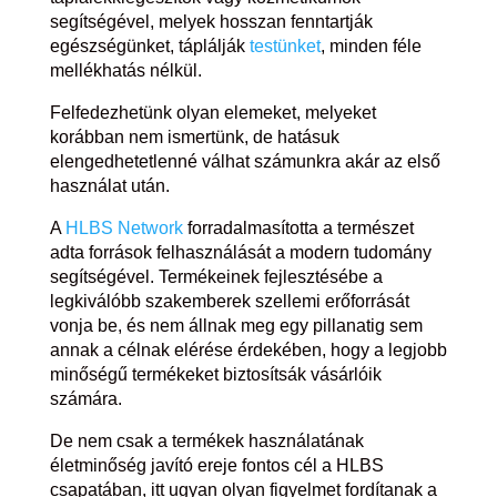
segítségével, melyek hosszan fenntartják
egészségünket, táplálják
testünket
, minden féle
mellékhatás nélkül.
Felfedezhetünk olyan elemeket, melyeket
korábban nem ismertünk, de hatásuk
elengedhetetlenné válhat számunkra akár az első
használat után.
A
HLBS Network
forradalmasította a természet
adta források felhasználását a modern tudomány
segítségével. Termékeinek fejlesztésébe a
legkiválóbb szakemberek szellemi erőforrását
vonja be, és nem állnak meg egy pillanatig sem
annak a célnak elérése érdekében, hogy a legjobb
minőségű termékeket biztosítsák vásárlóik
számára.
De nem csak a termékek használatának
életminőség javító ereje fontos cél a HLBS
csapatában, itt ugyan olyan figyelmet fordítanak a