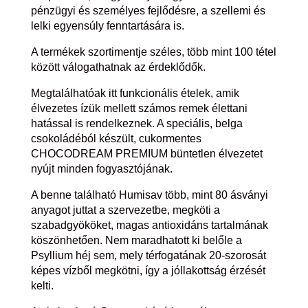
pénzügyi és személyes fejlődésre, a szellemi és
lelki egyensúly fenntartására is.
A termékek szortimentje széles, több mint 100 tétel
között válogathatnak az érdeklődők.
Megtalálhatóak itt funkcionális ételek, amik
élvezetes ízük mellett számos remek élettani
hatással is rendelkeznek. A speciális, belga
csokoládéból készült, cukormentes
CHOCODREAM PREMIUM büntetlen élvezetet
nyújt minden fogyasztójának.
A benne található Humisav több, mint 80 ásványi
anyagot juttat a szervezetbe, megköti a
szabadgyököket, magas antioxidáns tartalmának
köszönhetően. Nem maradhatott ki belőle a
Psyllium héj sem, mely térfogatának 20-szorosát
képes vízből megkötni, így a jóllakottság érzését
kelti.