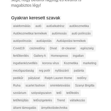
magabiztos légy!
Gyakran keresett szavak
alakformálás
autó
autóalkatrész
autókozmetika
Autókozmetikai termékek
autómosás
autó polírozás
autópolírozás
autóápolás
Autóápolási termékek
Covid19
csiziredőny
Divat
dr-cleaner
egészség
fertőtlenítés
Gallery A
Homexpress
ingatlan
ingatlanközvetítés
korona vírus
Kozmetika
marketing
mezőgazdaság
nrg polír
nyílászáró
palánta
pedikűr
pályázat
Ralph Lauren Home
redőny
Ruha
scarlet fashion
sminktetoválás
Szanyi Brigitta
szolárium
szépségszalon
tető
tetőfedés
tetőfelújítás
tetőszigetelés
Trend
vállalkozás
állami támogatás
árnyékolástechnika