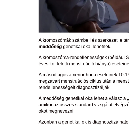
A kromoszómák számbeli és szerkezeti elté
meddőség
genetikai okai lehetnek.
A kromoszóma-rendellenességek (például S
éves kor feletti menstruáció hiánya) esete
A másodlagos amenorrhoea eseteinek 10-15%
megzavart menstruációs ciklus után a menst
rendellenességeit diagnosztizálják.
A meddőség genetikai oka lehet a válasz a
amikor az összes standard vizsgálat elvégz
okot megnevezni.
Azonban a genetikai ok is diagnosztizálható