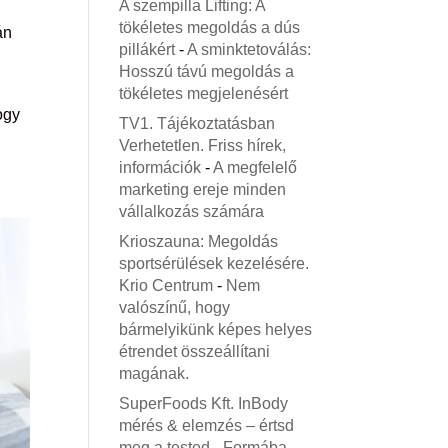
A szempilla Lifting: A
tökéletes megoldás a dús
án
pillákért
-
A sminktetoválás:
Hosszú távú megoldás a
tökéletes megjelenésért
ogy
TV1. Tájékoztatásban
Verhetetlen. Friss hírek,
információk
-
A megfelelő
marketing ereje minden
vállalkozás számára
Krioszauna: Megoldás
sportsérülések kezelésére.
Krio Centrum
-
Nem
valószínű, hogy
bármelyikünk képes helyes
étrendet összeállítani
magának.
SuperFoods Kft. InBody
mérés & elemzés – értsd
meg a tested
-
Formába