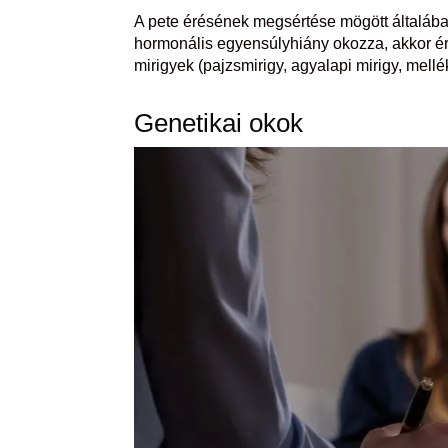
A pete érésének megsértése mögött általába
hormonális egyensúlyhiány okozza, akkor ér
mirigyek (pajzsmirigy, agyalapi mirigy, mell
Genetikai okok