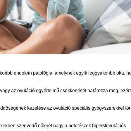
akoribb endokrin patológia, amelynek egyik leggyakoribb oka, h
át vagy az ovuláció egyértelmű csökkenését határozza meg, ezért
dőségének kezelése az ovuláció speciális gyógyszerekkel tör
fészekben szenvedő nőknél nagy a petefészek hiperstimulációs