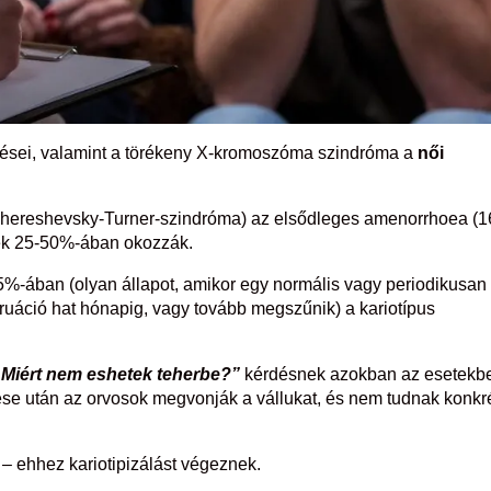
rései, valamint a törékeny X-kromoszóma szindróma a
női
hereshevsky-Turner-szindróma) az elsődleges amenorrhoea (1
inek 25-50%-ában okozzák.
-ában (olyan állapot, amikor egy normális vagy periodikusan
ruáció hat hónapig, vagy tovább megszűnik) a kariotípus
„Miért nem eshetek teherbe?”
kérdésnek azokban az esetekb
ése után az orvosok megvonják a vállukat, és nem tudnak konkr
 – ehhez kariotipizálást végeznek.