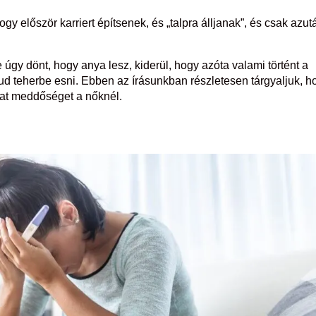
gy először karriert építsenek, és „talpra álljanak”, és csak azut
úgy dönt, hogy anya lesz, kiderül, hogy azóta valami történt a
d teherbe esni. Ebben az írásunkban részletesen tárgyaljuk, h
hat meddőséget a nőknél.