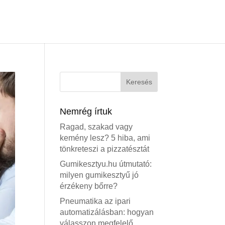
Nemrég írtuk
Ragad, szakad vagy
kemény lesz? 5 hiba, ami
tönkreteszi a pizzatésztát
Gumikesztyu.hu útmutató:
milyen gumikesztyű jó
érzékeny bőrre?
Pneumatika az ipari
automatizálásban: hogyan
válasszon megfelelő