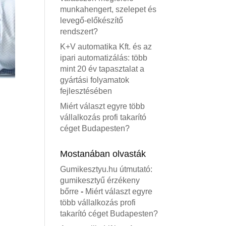
munkahengert, szelepet és
levegő-előkészítő
rendszert?
K+V automatika Kft. és az
ipari automatizálás: több
mint 20 év tapasztalat a
gyártási folyamatok
fejlesztésében
Miért választ egyre több
vállalkozás profi takarító
céget Budapesten?
Mostanában olvasták
Gumikesztyu.hu útmutató:
gumikesztyű érzékeny
bőrre
-
Miért választ egyre
több vállalkozás profi
takarító céget Budapesten?