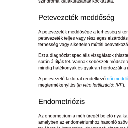
szindróma kialakulásának kockázata.
Petevezeték meddőség
A petevezeték meddősége a terhesség sikert
petevezeték teljes vagy részleges elzáródá
terhesség vagy sikertelen műtéti beavatkoz
Ezt a diagnózist speciális vizsgálatok (his
során állítják fel. Vannak sebészeti módsz
mindig hatékonyak és gyakran hordozzák a 
A petevezető faktorral rendelkező
női medd
megtermékenyítés (
in vitro fertilizáció
:
IVF
).
Endometriózis
Az endometrium a méh üregét bélelő nyálka
amelyben az endometriumhoz hasonló szöve