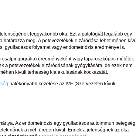
elenségének leggyakoribb oka. Ezt a patológiát legalább egy
sa határozza meg. A petevezetékek elzáródása lehet méhen kívü
ás, gyulladásos folyamat vagy endometriózis eredménye is.
zterosalpingográfia) eredményeként vagy laparoszkópos műtétek
erek a petevezetékek elzáródásának gyógyítására, de ezek nem
méhen kívüli terhesség kialakulásának kockázatát.
őség
hatékonyabb kezelése az IVF (Szervezeten kívüli
hártya. Az endometriózis egy gyulladásos autoimmun betegség
tek nőnek a méh üregen kívül. Ennek a jelenségnek az oka