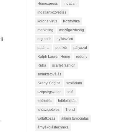
Homexpress
ingatlan
ingatlanközvetítés
korona vírus
Kozmetika
marketing
mezőgazdaság
li
nrg polír
nyílászáró
palánta
pedikűr
pályázat
Ralph Lauren Home
redőny
Ruha
scarlet fashion
sminktetoválás
Szanyi Brigitta
szolárium
szépségszalon
tető
tetőfedés
tetőfelújítás
tetőszigetelés
Trend
vállalkozás
állami támogatás
,
árnyékolástechnika