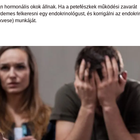
n hormonális okok állnak. Ha a petefészkek működési zavarát
demes felkeresni egy endokrinológust, és korrigálni az endokri
ékvese) munkáját.