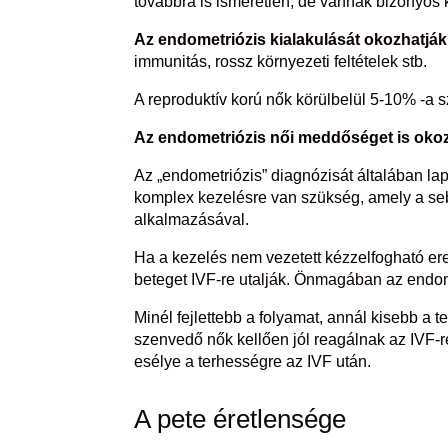
továbbra is ismeretlen, de vannak bizonyos
Az endometriózis kialakulását okozhatják
immunitás, rossz környezeti feltételek stb.
A reproduktív korú nők körülbelül 5-10% -a
Az endometriózis női meddőséget is okoz
Az „endometriózis” diagnózisát általában la
komplex kezelésre van szükség, amely a se
alkalmazásával.
Ha a kezelés nem vezetett kézzelfogható er
beteget IVF-re utalják. Önmagában az endom
Minél fejlettebb a folyamat, annál kisebb a 
szenvedő nők kellően jól reagálnak az IVF-
esélye a terhességre az IVF után.
A pete éretlensége