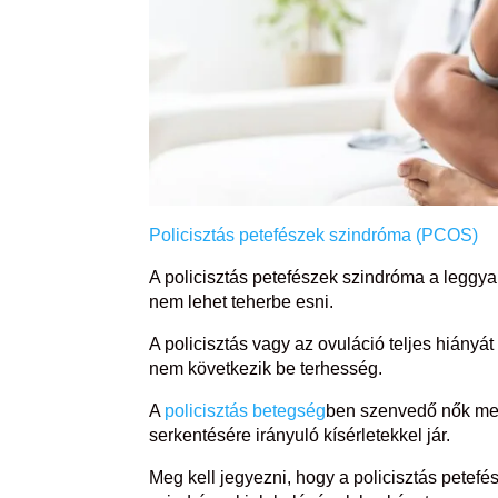
Policisztás petefészek szindróma (PCOS)
A policisztás petefészek szindróma a leggy
nem lehet teherbe esni.
A policisztás vagy az ovuláció teljes hiány
nem következik be terhesség.
A
policisztás betegség
ben szenvedő nők med
serkentésére irányuló kísérletekkel jár.
Meg kell jegyezni, hogy a policisztás pete