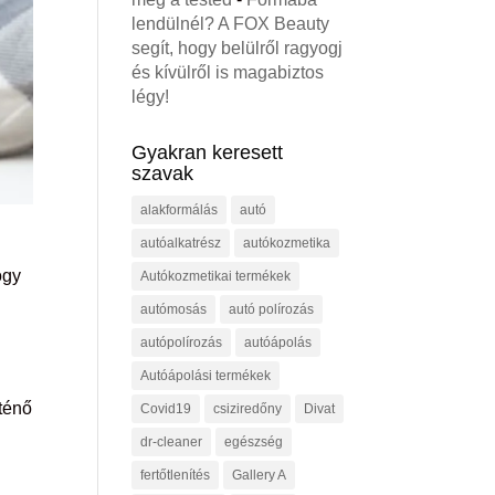
lendülnél? A FOX Beauty
segít, hogy belülről ragyogj
és kívülről is magabiztos
légy!
Gyakran keresett
szavak
alakformálás
autó
autóalkatrész
autókozmetika
ogy
Autókozmetikai termékek
autómosás
autó polírozás
autópolírozás
autóápolás
Autóápolási termékek
ténő
Covid19
csiziredőny
Divat
dr-cleaner
egészség
fertőtlenítés
Gallery A