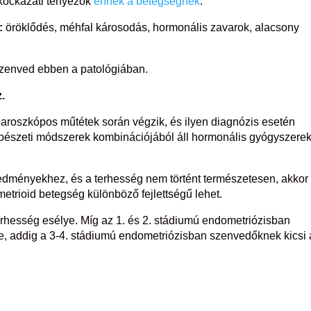
 kockázati tényezők
ennek a betegségnek
.
:
öröklődés, méhfal károsodás, hormonális zavarok, alacsony
 szenved ebben a patológiában.
.
paroszkópos műtétek során végzik, és ilyen diagnózis esetén
bészeti módszerek kombinációjából áll hormonális gyógyszere
edményekhez, és a terhesség nem történt természetesen, akkor
etrioid betegség különböző fejlettségű lehet.
terhesség esélye. Míg az 1. és 2. stádiumú endometriózisban
re, addig a 3-4. stádiumú endometriózisban szenvedőknek kicsi 