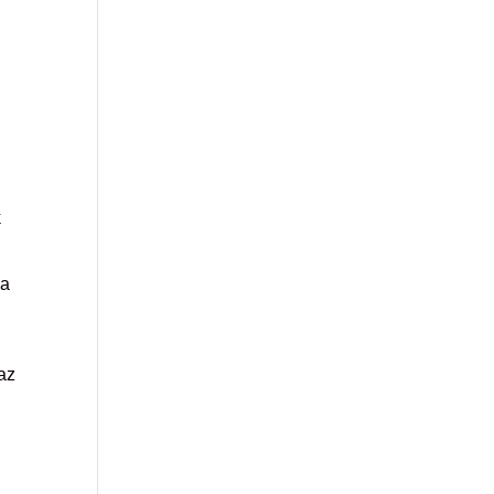
k
 a
az