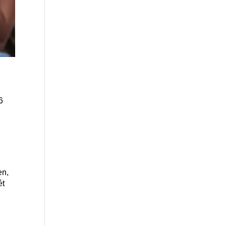
6
en,
ét