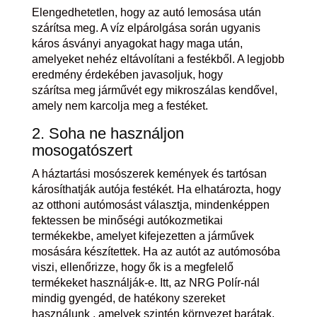
Elengedhetetlen, hogy az autó lemosása után
szárítsa meg. A víz elpárolgása során ugyanis
káros ásványi anyagokat hagy maga után,
amelyeket nehéz eltávolítani a festékből. A legjobb
eredmény érdekében javasoljuk, hogy
szárítsa meg járművét egy mikroszálas kendővel,
amely nem karcolja meg a festéket.
2. Soha ne használjon
mosogatószert
A háztartási mosószerek kemények és tartósan
károsíthatják autója festékét. Ha elhatározta, hogy
az otthoni autómosást választja, mindenképpen
fektessen be minőségi autókozmetikai
termékekbe, amelyet kifejezetten a járművek
mosására készítettek. Ha az autót az autómosóba
viszi, ellenőrizze, hogy ők is a megfelelő
termékeket használják-e. Itt, az NRG Polír-nál
mindig gyengéd, de hatékony szereket
használunk , amelyek szintén környezet barátak.