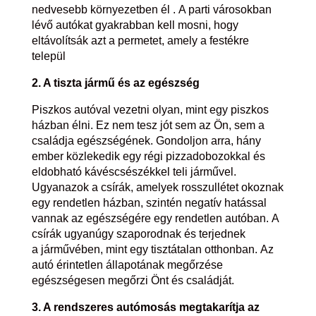
nedvesebb környezetben él . A parti városokban
lévő autókat gyakrabban kell mosni, hogy
eltávolítsák azt a permetet, amely a festékre
települ
2. A tiszta jármű és az egészség
Piszkos autóval vezetni olyan, mint egy piszkos
házban élni. Ez nem tesz jót sem az Ön, sem a
családja egészségének. Gondoljon arra, hány
ember közlekedik egy régi pizzadobozokkal és
eldobható kávéscsészékkel teli járművel.
Ugyanazok a csírák, amelyek rosszullétet okoznak
egy rendetlen házban, szintén negatív hatással
vannak az egészségére egy rendetlen autóban. A
csírák ugyanúgy szaporodnak és terjednek
a járművében, mint egy tisztátalan otthonban. Az
autó érintetlen állapotának megőrzése
egészségesen megőrzi Önt és családját.
3. A rendszeres autómosás megtakarítja az