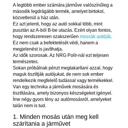
A legtöbb ember számára járműve valószínűleg a
második legdrágább termék, amelyet birtokol,
közvetlenül a ház után.
Ez azt jelenti, hogy az autó sokkal több, mint
pusztán az A-ból B-be utazás. Ezért olyan fontos,
hogy rendszeresen szakszerűen
mossák autóját
.
Ez nem csak a befektetését védi, hanem a
megjelenést is javíthatja.
Az idők szorosak. Az NRG Polír-nál ezt teljesen
természetes.
Sokan próbálnak pénzt megtakarítani azzal, hogy
maguk tisztítják autójukat, de nem sok ember
rendelkezik megfelelő tudással vagy termékekkel.
Van egy technika a járművek mosására és
tisztítására, amely bizonyos készségeket igényel.
Íme négy gyors tény az autómosásról, amelyeket
talán nem is tud.
1. Minden mosás után meg kell
szárítania a járművet