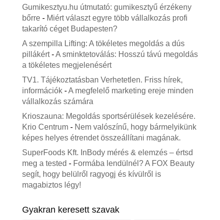
Gumikesztyu.hu útmutató: gumikesztyű érzékeny
bőrre
-
Miért választ egyre több vállalkozás profi
takarító céget Budapesten?
A szempilla Lifting: A tökéletes megoldás a dús
pillákért
-
A sminktetoválás: Hosszú távú megoldás
a tökéletes megjelenésért
TV1. Tájékoztatásban Verhetetlen. Friss hírek,
információk
-
A megfelelő marketing ereje minden
vállalkozás számára
Krioszauna: Megoldás sportsérülések kezelésére.
Krio Centrum
-
Nem valószínű, hogy bármelyikünk
képes helyes étrendet összeállítani magának.
SuperFoods Kft. InBody mérés & elemzés – értsd
meg a tested
-
Formába lendülnél? A FOX Beauty
segít, hogy belülről ragyogj és kívülről is
magabiztos légy!
Gyakran keresett szavak