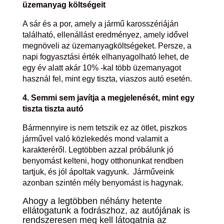
üzemanyag költségeit
A sár és a por, amely a jármű karosszériáján
található, ellenállást eredményez, amely idővel
megnöveli az üzemanyagköltségeket. Persze, a
napi fogyasztási érték elhanyagolható lehet, de
egy év alatt akár 10% -kal több üzemanyagot
használ fel, mint egy tiszta, viaszos autó esetén.
4. Semmi sem javítja a megjelenését, mint egy
tiszta tiszta autó
Bármennyire is nem tetszik ez az ötlet, piszkos
járművel való közlekedés mond valamit a
karakteréről. Legtöbben azzal próbálunk jó
benyomást kelteni, hogy otthonunkat rendben
tartjuk, és jól ápoltak vagyunk. Járműveink
azonban szintén mély benyomást is hagynak.
Ahogy a legtöbben néhány hetente
ellátogatunk a fodrászhoz, az autójának is
rendszeresen meg kell látogatnia az