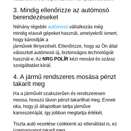
3. Mindig ellenőrizze az autómosó
berendezéseket
Néhány régebbi
autómosó
vállalkozás még
mindig elavult gépeket használ, amelyekről ismert,
hogy károsítják a
járművek fényezését. Ellenőrizze, hogy az Ön által
választott autómosó új, biztonságos technológiát
használ-e. Az
NRG POLÍR
kézi mosást és száraz
szolgáltatást kínál.
4. A jármű rendszeres mosása pénzt
takarít meg
Ha a járművét szakszerűen és rendszeresen
mossa, hosszú távon pénzt takaríthat meg. Ennek
oka, hogy jó állapotban tartja járműve
karosszériáját, így jobban megtartja értékét.
Tiszta autó vezetése csökkenti az ellenállást is, ez
üzemanyagot takarít meg.