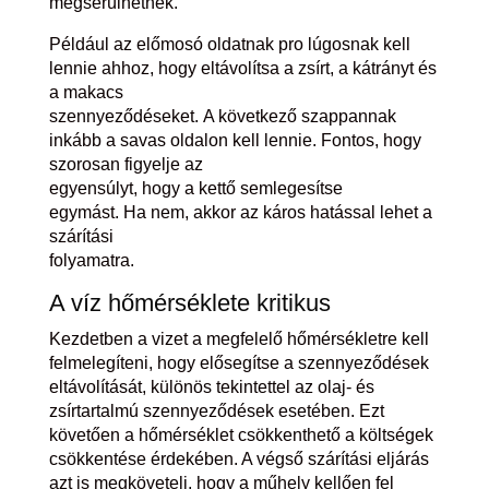
megsérülhetnek.
Például az előmosó oldatnak pro lúgosnak kell
lennie ahhoz, hogy eltávolítsa a zsírt, a kátrányt és
a makacs
szennyeződéseket. A következő szappannak
inkább a savas oldalon kell lennie. Fontos, hogy
szorosan figyelje az
egyensúlyt, hogy a kettő semlegesítse
egymást. Ha nem, akkor az káros hatással lehet a
szárítási
folyamatra.
A víz hőmérséklete kritikus
Kezdetben a vizet a megfelelő hőmérsékletre kell
felmelegíteni, hogy elősegítse a szennyeződések
eltávolítását, különös tekintettel az olaj- és
zsírtartalmú szennyeződések esetében. Ezt
követően a hőmérséklet csökkenthető a költségek
csökkentése érdekében. A végső szárítási eljárás
azt is megköveteli, hogy a műhely kellően fel