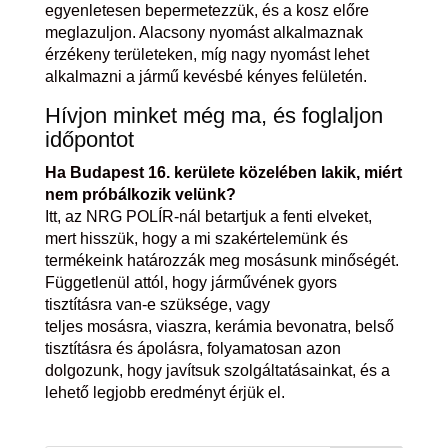
egyenletesen bepermetezzük, és a kosz előre
meglazuljon. Alacsony nyomást alkalmaznak
érzékeny területeken, míg nagy nyomást lehet
alkalmazni a jármű kevésbé kényes felületén.
Hívjon minket még ma, és foglaljon
időpontot
Ha Budapest 16. kerülete közelében lakik, miért
nem próbálkozik velünk?
Itt, az NRG POLÍR-nál betartjuk a fenti elveket,
mert hisszük, hogy a mi szakértelemünk és
termékeink határozzák meg mosásunk minőségét.
Függetlenül attól, hogy járművének gyors
tisztításra van-e szüksége, vagy
teljes mosásra, viaszra, kerámia bevonatra, belső
tisztításra és ápolásra, folyamatosan azon
dolgozunk, hogy javítsuk szolgáltatásainkat, és a
lehető legjobb eredményt érjük el.