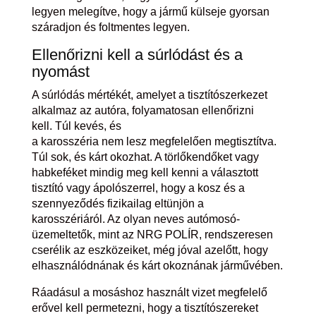
legyen melegítve, hogy a jármű külseje gyorsan
száradjon és foltmentes legyen.
Ellenőrizni kell a súrlódást és a
nyomást
A súrlódás mértékét, amelyet a tisztítószerkezet
alkalmaz az autóra, folyamatosan ellenőrizni
kell. Túl kevés, és
a karosszéria nem lesz megfelelően megtisztítva.
Túl sok, és kárt okozhat. A törlőkendőket vagy
habkeféket mindig meg kell kenni a választott
tisztító vagy ápolószerrel, hogy a kosz és a
szennyeződés fizikailag eltünjön a
karosszériáról. Az olyan neves autómosó-
üzemeltetők, mint az NRG POLÍR, rendszeresen
cserélik az eszközeiket, még jóval azelőtt, hogy
elhasználódnának és kárt okoznának járművében.
Ráadásul a mosáshoz használt vizet megfelelő
erővel kell permetezni, hogy a tisztítószereket