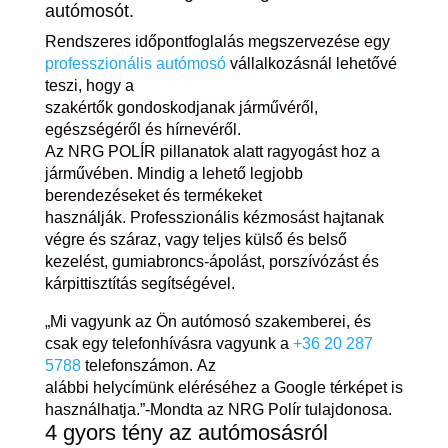
autómosót.
Rendszeres időpontfoglalás megszervezése egy
professzionális autómosó
vállalkozásnál lehetővé
teszi, hogy a
szakértők gondoskodjanak járművéről,
egészségéről és hírnevéről.
Az NRG POLÍR pillanatok alatt ragyogást hoz a
járművében. Mindig a lehető legjobb
berendezéseket és termékeket
használják. Professzionális kézmosást hajtanak
végre és száraz, vagy teljes külső és belső
kezelést, gumiabroncs-ápolást, porszívózást és
kárpittisztítás segítségével.
„Mi vagyunk az Ön autómosó szakemberei, és
csak egy telefonhívásra vagyunk a
+36 20 287
5788
telefonszámon. Az
alábbi helycímünk eléréséhez a Google térképet is
használhatja.”-Mondta az NRG Polír tulajdonosa.
4 gyors tény az autómosásról