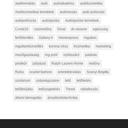
alakformálás
autó
autóalkatrész
autókozmetika
Autókozmetikai termékek
autómosás
autó polírozás
autópolírozás
autóápolás
Autóápolási termékek
Covid19
csiziredőny
Divat
dr-cleaner
egészség
fertőtlenítés
Gallery A
Homexpress
ingatlan
ingatlanközvetítés
korona vírus
Kozmetika
marketing
mezőgazdaság
nrg polír
nyílászáró
palánta
pedikűr
pályázat
Ralph Lauren Home
redőny
Ruha
scarlet fashion
sminktetoválás
Szanyi Brigitta
szolárium
szépségszalon
tető
tetőfedés
tetőfelújítás
tetőszigetelés
Trend
vállalkozás
állami támogatás
árnyékolástechnika