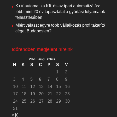
K+V automatika Kft. és az ipari automatizálás:
több mint 20 év tapasztalat a gyártási folyamatok
fejlesztésében
Miért választ egyre több vállalkozás profi takarító
céget Budapesten?
Időrendben megjelent híreink
2026. augusztus
H
K
S
C
P
S
V
1
2
3
4
5
6
7
8
9
10
11
12
13
14
15
16
17
18
19
20
21
22
23
24
25
26
27
28
29
30
31
« júl