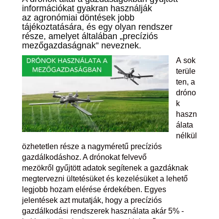
információkat gyakran használják
az agronómiai döntések jobb
tájékoztatására, és egy olyan rendszer
része, amelyet általában „precíziós
mezőgazdaságnak” neveznek.
A sok
terüle
ten, a
dróno
k
haszn
álata
nélkül
özhetetlen része a nagyméretű precíziós
gazdálkodáshoz. A drónokat felvevő
mezökről gyűjtött adatok segítenek a gazdáknak
megtervezni ültetésüket és kezelésüket a lehető
legjobb hozam elérése érdekében. Egyes
jelentések azt mutatják, hogy a precíziós
gazdálkodási rendszerek használata akár 5% -