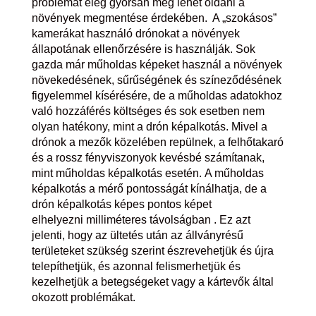
problémát elég gyorsan meg lehet oldani a
növények megmentése érdekében. A „szokásos”
kamerákat használó drónokat a növények
állapotának ellenőrzésére is használják. Sok
gazda már műholdas képeket használ a növények
növekedésének, sűrűségének és színeződésének
figyelemmel kísérésére, de a műholdas adatokhoz
való hozzáférés költséges és sok esetben nem
olyan hatékony, mint a drón képalkotás. Mivel a
drónok a mezők közelében repülnek, a felhőtakaró
és a rossz fényviszonyok kevésbé számítanak,
mint műholdas képalkotás esetén. A műholdas
képalkotás a mérő pontosságát kínálhatja, de a
drón képalkotás képes pontos képet
elhelyezni milliméteres távolságban . Ez azt
jelenti, hogy az ültetés után az állványrésű
területeket szükség szerint észrevehetjük és újra
telepíthetjük, és azonnal felismerhetjük és
kezelhetjük a betegségeket vagy a kártevők által
okozott problémákat.