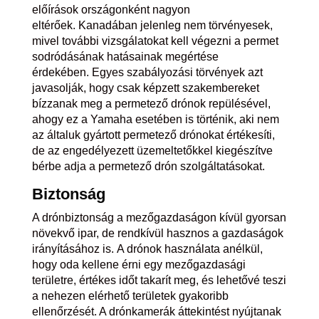
előírások országonként nagyon
eltérőek. Kanadában jelenleg nem törvényesek,
mivel további vizsgálatokat kell végezni a permet
sodródásának hatásainak megértése
érdekében. Egyes szabályozási törvények azt
javasolják, hogy csak képzett szakembereket
bízzanak meg a permetező drónok repülésével,
ahogy ez a Yamaha esetében is történik, aki nem
az általuk gyártott permetező drónokat értékesíti,
de az engedélyezett üzemeltetőkkel kiegészítve
bérbe adja a permetező drón szolgáltatásokat.
Biztonság
A drónbiztonság a mezőgazdaságon kívül gyorsan
növekvő ipar, de rendkívül hasznos a gazdaságok
irányításához is. A drónok használata anélkül,
hogy oda kellene érni egy mezőgazdasági
területre, értékes időt takarít meg, és lehetővé teszi
a nehezen elérhető területek gyakoribb
ellenőrzését. A drónkamerák áttekintést nyújtanak