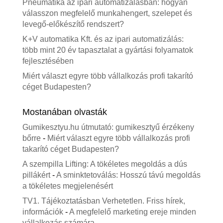
Pneumatika az ipari automatizálásban: hogyan
válasszon megfelelő munkahengert, szelepet és
levegő-előkészítő rendszert?
K+V automatika Kft. és az ipari automatizálás:
több mint 20 év tapasztalat a gyártási folyamatok
fejlesztésében
Miért választ egyre több vállalkozás profi takarító
céget Budapesten?
Mostanában olvasták
Gumikesztyu.hu útmutató: gumikesztyű érzékeny
bőrre
-
Miért választ egyre több vállalkozás profi
takarító céget Budapesten?
A szempilla Lifting: A tökéletes megoldás a dús
pillákért
-
A sminktetoválás: Hosszú távú megoldás
a tökéletes megjelenésért
TV1. Tájékoztatásban Verhetetlen. Friss hírek,
információk
-
A megfelelő marketing ereje minden
vállalkozás számára