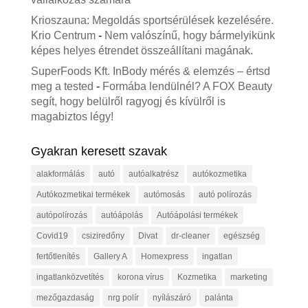
Krioszauna: Megoldás sportsérülések kezelésére.
Krio Centrum
-
Nem valószínű, hogy bármelyikünk
képes helyes étrendet összeállítani magának.
SuperFoods Kft. InBody mérés & elemzés – értsd
meg a tested
-
Formába lendülnél? A FOX Beauty
segít, hogy belülről ragyogj és kívülről is
magabiztos légy!
Gyakran keresett szavak
alakformálás
autó
autóalkatrész
autókozmetika
Autókozmetikai termékek
autómosás
autó polírozás
autópolírozás
autóápolás
Autóápolási termékek
Covid19
csiziredőny
Divat
dr-cleaner
egészség
fertőtlenítés
Gallery A
Homexpress
ingatlan
ingatlanközvetítés
korona vírus
Kozmetika
marketing
mezőgazdaság
nrg polír
nyílászáró
palánta