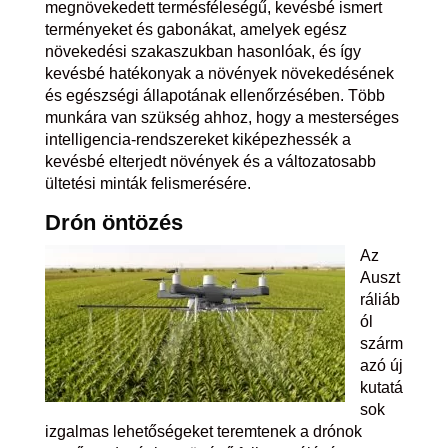
megnövekedett termésféleségű, kevésbé ismert
terményeket és gabonákat, amelyek egész
növekedési szakaszukban hasonlóak, és így
kevésbé hatékonyak a növények növekedésének
és egészségi állapotának ellenőrzésében. Több
munkára van szükség ahhoz, hogy a mesterséges
intelligencia-rendszereket kiképezhessék a
kevésbé elterjedt növények és a változatosabb
ültetési minták felismerésére.
Drón
öntözés
Az
Auszt
ráliáb
ól
szárm
azó új
kutatá
sok
izgalmas lehetőségeket teremtenek a drónok