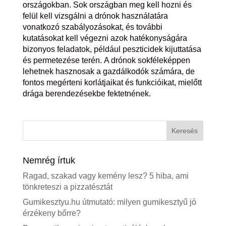
országokban. Sok országban meg kell hozni és
felül kell vizsgálni a drónok használatára
vonatkozó szabályozásokat, és további
kutatásokat kell végezni azok hatékonyságára
bizonyos feladatok, például peszticidek kijuttatása
és permetezése terén. A drónok sokféleképpen
lehetnek hasznosak a gazdálkodók számára, de
fontos megérteni korlátjaikat és funkcióikat, mielőtt
drága berendezésekbe fektetnének.
Nemrég írtuk
Ragad, szakad vagy kemény lesz? 5 hiba, ami
tönkreteszi a pizzatésztát
Gumikesztyu.hu útmutató: milyen gumikesztyű jó
érzékeny bőrre?