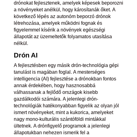
drónokat fejlesztenek, amelyek képesek beporozni
a növényeket anélkül, hogy károsítanák őket. A
következő lépés az autonóm beporzó drónok
létrehozása, amelyek működni fognak és
figyelemmel kísérik a növények egészségi
állapotát az üzemeltetők folyamatos utasítása
nélkül.
Drón
AI
A fejlesztésben egy másik drón-technológia gépi
tanulást is magában foglal. A mesterséges
intelligencia (AI) fejlesztése a drónokban fontos
annak érdekében, hogy hasznosabbá
válhassanak a fejlődő országok kisebb
gazdálkodói számára. A jelenlegi drón-
technológiák hatékonyabban figyelik az olyan jól
ismert növényeket, mint a kukorica, amelyeket
nagy mono-kulturális szántóföldi mintákkal
ültetnek. A drónfigyelő programok a jelenlegi
állapotukban nehezen ismerik fel a