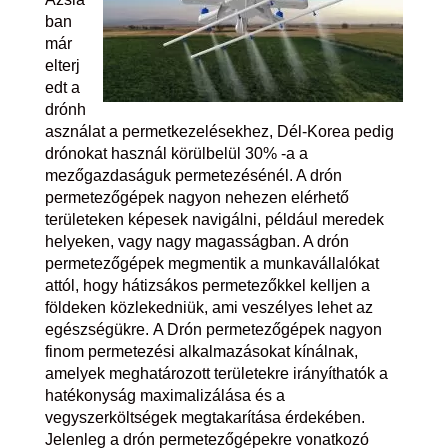
ban
már
elterj
edt a
drónh
asználat a permetkezelésekhez, Dél-Korea pedig
drónokat használ körülbelül 30% -a a
mezőgazdaságuk permetezésénél. A drón
permetezőgépek nagyon nehezen elérhető
területeken képesek navigálni, például meredek
helyeken, vagy nagy magasságban. A drón
permetezőgépek megmentik a munkavállalókat
attól, hogy hátizsákos permetezőkkel kelljen a
földeken közlekedniük, ami veszélyes lehet az
egészségükre. A Drón permetezőgépek nagyon
finom permetezési alkalmazásokat kínálnak,
amelyek meghatározott területekre irányíthatók a
hatékonyság maximalizálása és a
vegyszerköltségek megtakarítása érdekében.
Jelenleg a drón permetezőgépekre vonatkozó