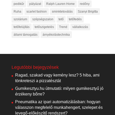
pedikűr
pályázat
Ralph Lauren Home
redőny
Ruha
scarlet fashion
sminktetoválás
Szanyi Brigitta
szolárium
szépségszalon
tető
tetőfedés
tetőfelújítás
tetőszigetelés
Trend
vállalkozás
állami támogatás
árnyékolástechnika
Legutóbbi bejegyzések
Ragad, szakad vagy kemény lesz? 5 hiba, ami
tönkreteszi a pizzatésztát
Gumikesztyu.hu útmutató: milyen gumikesztyű jó
érzékeny bőrre?
Pneumatika az ipari automatizálásban: hogyan
válasszon megfelelő munkahengert, szelepet és
levegő-előkészítő rendszert?