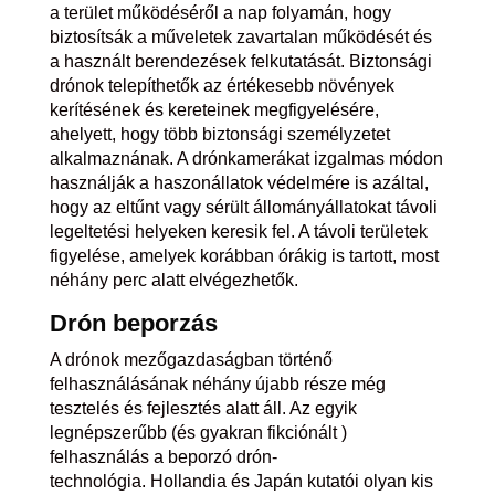
a terület működéséről a nap folyamán, hogy
biztosítsák a műveletek zavartalan működését és
a használt berendezések felkutatását. Biztonsági
drónok telepíthetők az értékesebb növények
kerítésének és kereteinek megfigyelésére,
ahelyett, hogy több biztonsági személyzetet
alkalmaznának. A drónkamerákat izgalmas módon
használják a haszonállatok védelmére is azáltal,
hogy az eltűnt vagy sérült állományállatokat távoli
legeltetési helyeken keresik fel. A távoli területek
figyelése, amelyek korábban órákig is tartott, most
néhány perc alatt elvégezhetők.
Drón
beporzás
A drónok mezőgazdaságban történő
felhasználásának néhány újabb része még
tesztelés és fejlesztés alatt áll. Az egyik
legnépszerűbb (és gyakran fikciónált )
felhasználás a beporzó drón-
technológia. Hollandia és Japán kutatói olyan kis