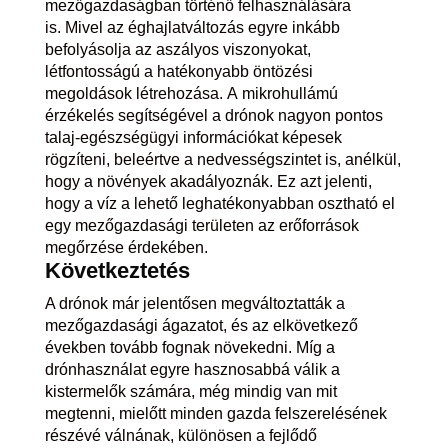
mezőgazdaságban történő felhasználására
is. Mivel az éghajlatváltozás egyre inkább
befolyásolja az aszályos viszonyokat,
létfontosságú a hatékonyabb öntözési
megoldások létrehozása. A mikrohullámú
érzékelés segítségével a drónok nagyon pontos
talaj-egészségügyi információkat képesek
rögzíteni, beleértve a nedvességszintet is, anélkül,
hogy a növények akadályoznák. Ez azt jelenti,
hogy a víz a lehető leghatékonyabban osztható el
egy mezőgazdasági területen az erőforrások
megőrzése érdekében.
Következtetés
A drónok már jelentősen megváltoztatták a
mezőgazdasági ágazatot, és az elkövetkező
években tovább fognak növekedni. Míg a
drónhasználat egyre hasznosabbá válik a
kistermelők számára, még mindig van mit
megtenni, mielőtt minden gazda felszerelésének
részévé válnának, különösen a fejlődő