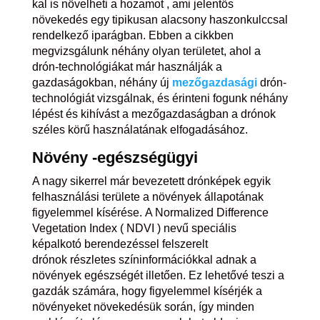
kal is növelheti a hozamot , ami jelentős
növekedés egy tipikusan alacsony haszonkulccsal
rendelkező iparágban. Ebben a cikkben
megvizsgálunk néhány olyan területet, ahol a
drón-technológiákat már használják a
gazdaságokban, néhány új
mezőgazdasági
drón-
technológiát vizsgálnak, és érinteni fogunk néhány
lépést és kihívást a mezőgazdaságban a drónok
széles körű használatának elfogadásához.
Növény
-egészségügyi
A nagy sikerrel már bevezetett drónképek egyik
felhasználási területe a növények állapotának
figyelemmel kísérése. A Normalized Difference
Vegetation Index ( NDVI ) nevű speciális
képalkotó berendezéssel felszerelt
drónok részletes színinformációkkal adnak a
növények egészségét illetően. Ez lehetővé teszi a
gazdák számára, hogy figyelemmel kísérjék a
növényeket növekedésük során, így minden