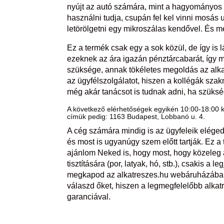
nyújt az autó számára, mint a hagyományos 
használni tudja, csupán fel kel vinni mosás u
letörölgetni egy mikroszálas kendővel. És me
Ez a termék csak egy a sok közül, de így i
ezeknek az ára igazán pénztárcabarát, így m
szüksége, annak tökéletes megoldás az alk
az ügyfélszolgálatot, hiszen a kollégák sza
még akár tanácsot is tudnak adni, ha szüks
A következő elérhetőségek egyikén 10:00-18:00 k
címük pedig: 1163 Budapest, Lobbanó u. 4.
A cég számára mindig is az ügyfeleik elégede
és most is ugyanúgy szem előtt tartják. Ez a
ajánlom Neked is, hogy most, hogy közeleg a
tisztítására (por, latyak, hó, stb.), csakis 
megkapod az alkatreszes.hu webáruházában. 
válaszd őket, hiszen a legmegfelelőbb alkatr
garanciával.