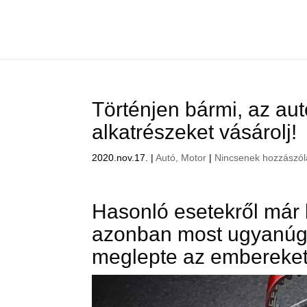
Történjen bármi, az a
alkatrészeket vásárolj!
2020.nov.17.
|
Autó, Motor
|
Nincsenek hozzászó
Hasonló esetekről már k
azonban most ugyanúgy
meglepte az embereket