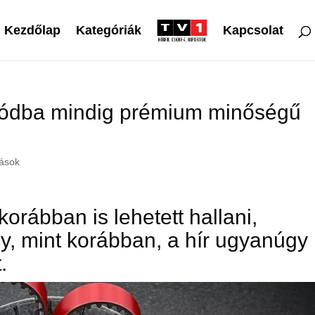
Kezdőlap
Kategóriák
Kapcsolat
utódba mindig prémium minőségű
lások
orábban is lehetett hallani,
, mint korábban, a hír ugyanúgy
.