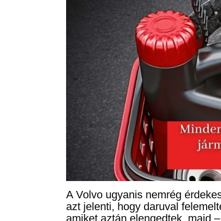
A Volvo ugyanis nemrég érdekes 
azt jelenti, hogy daruval feleme
amiket aztán elengedtek, majd –