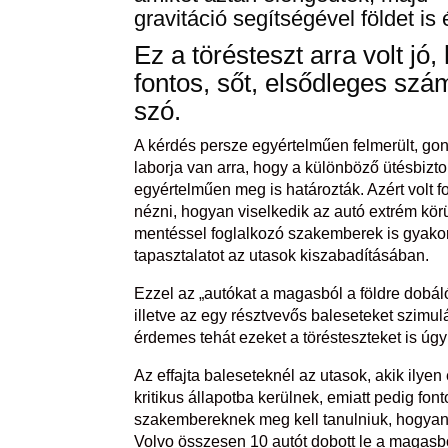
gravitáció segítségével földet is 
Ez a törésteszt arra volt j
fontos, sőt, elsődleges szá
szó.
A kérdés persze egyértelműen felmerült, gon
laborja van arra, hogy a különböző ütésbizto
egyértelműen meg is határozták. Azért volt fo
nézni, hogyan viselkedik az autó extrém kö
mentéssel foglalkozó szakemberek is gyakor
tapasztalatot az utasok kiszabadításában.
Ezzel az „autókat a magasból a földre dobál
illetve az egy résztvevős baleseteket szimu
érdemes tehát ezeket a törésteszteket is úgy
Az effajta baleseteknél az utasok, akik ily
kritikus állapotba kerülnek, emiatt pedig fo
szakembereknek meg kell tanulniuk, hogyan 
Volvo összesen 10 autót dobott le a magasból.