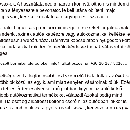
wax-ok. A használata pedig nagyon könnyű, otthon is mindenki
tán a fényezésre a bevonatot, le kell utána öblíteni, majd
g is van, kész a csodálatosan ragyogó és tiszta autó.
s látható, hogy csak prémium minőségű termékeket forgalmaznak,
indenki, akinek autóalkatrészre vagy autókozmetikai kellékre l
atreszes.hu webáruháza. Bármivel kapcsolatban nyugodtan ker
kmai tudásukkal minden felmerülő kérdésre tudnak válaszolni, ső
éges.
özött bármikor eléred őket:
info@alkatreszes.hu
, +36-20-257-8016, a
ttsége volt a legfontosabb, ezt szem előtt is tartották az évek s
 több ok közül az egyik, ami miatt ennyien vásárolnak tőlük. Ezér
 tél, és érdemes ilyenkor még jobban figyelni az autó külső
a legjobb autókozmetikai termékeket válaszd! Azokat pedig mind
Ha esetleg alkatrészt kellene cserélni az autódban, akkor is
észt kapod tőlük extra gyors kiszállítással, kedvező áron és gyá