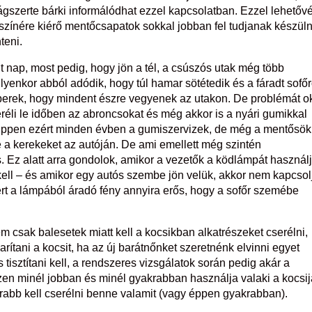
lágszerte bárki informálódhat ezzel kapcsolatban. Ezzel lehetőv
színére kiérő mentőcsapatok sokkal jobban fel tudjanak készüln
teni.
t nap, most pedig, hogy jön a tél, a csúszós utak még több
ilyenkor abból adódik, hogy túl hamar sötétedik és a fáradt sofő
berek, hogy mindent észre vegyenek az utakon. De problémát o
réli le időben az abroncsokat és még akkor is a nyári gumikkal
. Éppen ezért minden évben a gumiszervizek, de még a mentősök
 a kerekeket az autóján. De ami emellett még szintén
 Ez alatt arra gondolok, amikor a vezetők a ködlámpát használ
kell – és amikor egy autós szembe jön velük, akkor nem kapcsol
ert a lámpából áradó fény annyira erős, hogy a sofőr szemébe
m csak balesetek miatt kell a kocsikban alkatrészeket cserélni,
karítani a kocsit, ha az új barátnőnket szeretnénk elvinni egyet
tisztítani kell, a rendszeres vizsgálatok során pedig akár a
szen minél jobban és minél gyakrabban használja valaki a kocsij
abb kell cserélni benne valamit (vagy éppen gyakrabban).