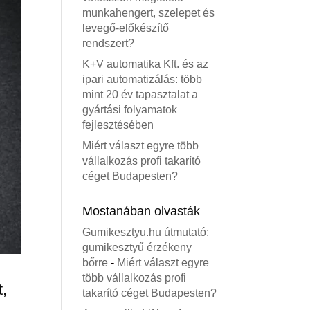
munkahengert, szelepet és
levegő-előkészítő
rendszert?
K+V automatika Kft. és az
ipari automatizálás: több
mint 20 év tapasztalat a
gyártási folyamatok
fejlesztésében
Miért választ egyre több
vállalkozás profi takarító
céget Budapesten?
Mostanában olvasták
Gumikesztyu.hu útmutató:
gumikesztyű érzékeny
bőrre
-
Miért választ egyre
több vállalkozás profi
t,
takarító céget Budapesten?