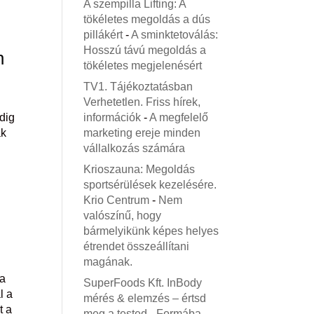
A szempilla Lifting: A
tökéletes megoldás a dús
pillákért
-
A sminktetoválás:
Hosszú távú megoldás a
n
tökéletes megjelenésért
TV1. Tájékoztatásban
Verhetetlen. Friss hírek,
információk
-
A megfelelő
edig
marketing ereje minden
ák
vállalkozás számára
Krioszauna: Megoldás
sportsérülések kezelésére.
Krio Centrum
-
Nem
valószínű, hogy
bármelyikünk képes helyes
étrendet összeállítani
magának.
 a
SuperFoods Kft. InBody
l a
mérés & elemzés – értsd
t a
meg a tested
-
Formába