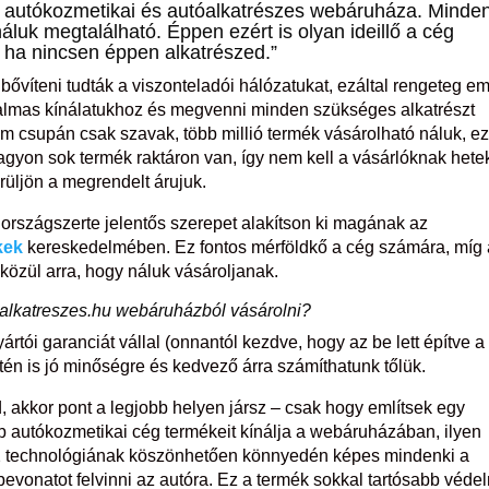
hu autókozmetikai és autóalkatrészes webáruháza. Minde
luk megtalálható. Éppen ezért is olyan ideillő a cég
, ha nincsen éppen alkatrészed.”
víteni tudták a viszonteladói hálózatukat, ezáltal rengeteg e
atalmas kínálatukhoz és megvenni minden szükséges alkatrészt
m csupán csak szavak, több millió termék vásárolható náluk, e
nagyon sok termék raktáron van, így nem kell a vásárlóknak hete
erüljön a megrendelt árujuk.
y országszerte jelentős szerepet alakítson ki magának az
kek
kereskedelmében. Ez fontos mérföldkő a cég számára, míg 
közül arra, hogy náluk vásároljanak.
z alkatreszes.hu webáruházból vásárolni?
rtói garanciát vállal (onnantól kezdve, hogy az be lett építve a
tén is jó minőségre és kedvező árra számíthatunk tőlük.
 akkor pont a legjobb helyen jársz – csak hogy említsek egy
b autókozmetikai cég termékeit kínálja a webáruházában, ilyen
O2 technológiának köszönhetően könnyedén képes mindenki a
evonatot felvinni az autóra. Ez a termék sokkal tartósabb véde