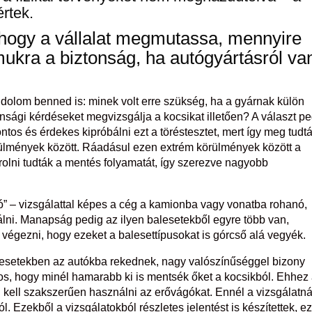
értek.
ó, hogy a vállalat megmutassa, mennyire
mukra a biztonság, ha autógyártásról va
dolom benned is: minek volt erre szükség, ha a gyárnak külön
nsági kérdéseket megvizsgálja a kocsikat illetően? A választ p
ntos és érdekes kipróbálni ezt a töréstesztet, mert így meg tudt
rülmények között. Ráadásul ezen extrém körülmények között a
olni tudták a mentés folyamatát, így szerezve nagyobb
ó” – vizsgálattal képes a cég a kamionba vagy vonatba rohanó,
lálni. Manapság pedig az ilyen balesetekből egyre több van,
 végezni, hogy ezeket a balesettípusokat is górcső alá vegyék.
en esetekben az autókba rekednek, nagy valószínűséggel bizony
ntos, hogy minél hamarabb ki is mentsék őket a kocsikból. Ehhez
kell szakszerűen használni az erővágókat. Ennél a vizsgálatná
 Ezekből a vizsgálatokból részletes jelentést is készítettek, ez