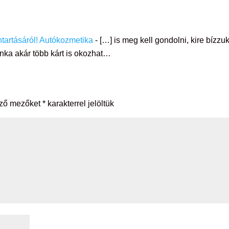
ntartásáról! Autókozmetika
- […] is meg kell gondolni, kire bízzuk
nka akár több kárt is okozhat…
ező mezőket
*
karakterrel jelöltük