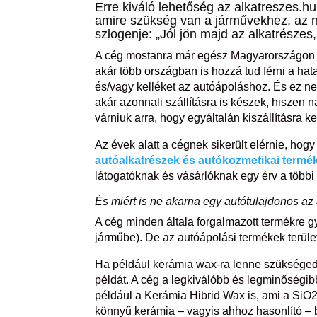
Erre kiváló lehetőség az alkatreszes.
amire szükség van a járművekhez, az ná
szlogenje: „Jól jön majd az alkatrészes
A cég mostanra már egész Magyarországon bő
akár több országban is hozzá tud férni a h
és/vagy kelléket az autóápoláshoz. És ez ne
akár azonnali szállításra is készek, hiszen 
várniuk arra, hogy egyáltalán kiszállításra k
Az évek alatt a cégnek sikerült elérnie, hog
autóalkatrészek és autókozmetikai termé
látogatóknak és vásárlóknak egy érv a többi 
És miért is ne akarna egy autótulajdonos a
A cég minden általa forgalmazott termékre gyá
járműbe). De az autóápolási termékek terüle
Ha például kerámia wax-ra lenne szükséged,
példát. A cég a legkiválóbb és legminőségib
például a Kerámia Hibrid Wax is, ami a Si
könnyű kerámia – vagyis ahhoz hasonlító – b