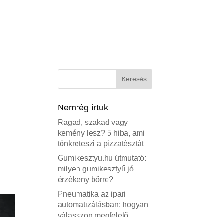
Nemrég írtuk
Ragad, szakad vagy
kemény lesz? 5 hiba, ami
tönkreteszi a pizzatésztát
Gumikesztyu.hu útmutató:
milyen gumikesztyű jó
érzékeny bőrre?
Pneumatika az ipari
automatizálásban: hogyan
válasszon megfelelő