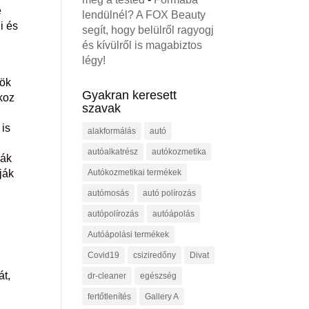
é
lendülnél? A FOX Beauty
i és
segít, hogy belülről ragyogj
és kívülről is magabiztos
légy!
rök
Gyakran keresett
koz
szavak
 is
alakformálás
autó
autóalkatrész
autókozmetika
ják
Autókozmetikai termékek
ják
autómosás
autó polírozás
autópolírozás
autóápolás
Autóápolási termékek
Covid19
csiziredőny
Divat
át,
dr-cleaner
egészség
fertőtlenítés
Gallery A