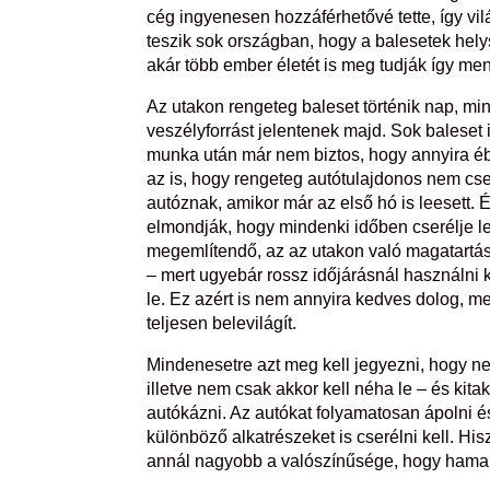
cég ingyenesen hozzáférhetővé tette, így vi
teszik sok országban, hogy a balesetek hely
akár több ember életét is meg tudják így men
Az utakon rengeteg baleset történik nap, min
veszélyforrást jelentenek majd. Sok baleset 
munka után már nem biztos, hogy annyira é
az is, hogy rengeteg autótulajdonos nem cse
autóznak, amikor már az első hó is leesett
elmondják, hogy mindenki időben cserélje le
megemlítendő, az az utakon való magatartás.
– mert ugyebár rossz időjárásnál használni 
le. Ez azért is nem annyira kedves dolog, m
teljesen belevilágít.
Mindenesetre azt meg kell jegyezni, hogy ne
illetve nem csak akkor kell néha le – és kita
autókázni. Az autókat folyamatosan ápolni és 
különböző alkatrészeket is cserélni kell. Hi
annál nagyobb a valószínűsége, hogy hamar