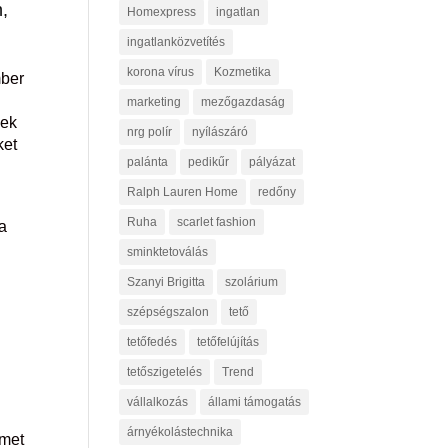
n,
Homexpress
ingatlan
ingatlanközvetítés
korona vírus
Kozmetika
mber
marketing
mezőgazdaság
zek
nrg polír
nyílászáró
ket
palánta
pedikűr
pályázat
Ralph Lauren Home
redőny
Ruha
scarlet fashion
a
sminktetoválás
Szanyi Brigitta
szolárium
szépségszalon
tető
tetőfedés
tetőfelújítás
tetőszigetelés
Trend
vállalkozás
állami támogatás
árnyékolástechnika
lmet