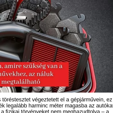
töréstesztet végeztetett el a gépjárművein, ez
lték legalább harminc méter magasba az autóka
 a fizikai törvényeket nem meghazudtolva – a