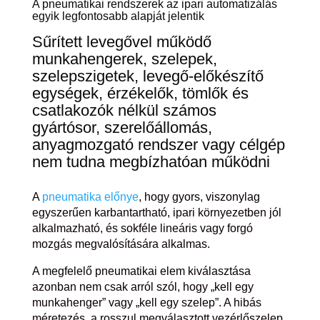
A pneumatikai rendszerek az ipari automatizálás
egyik legfontosabb alapját jelentik
Sűrített levegővel működő
munkahengerek, szelepek,
szelepszigetek, levegő-előkészítő
egységek, érzékelők, tömlők és
csatlakozók nélkül számos
gyártósor, szerelőállomás,
anyagmozgató rendszer vagy célgép
nem tudna megbízhatóan működni
A
pneumatika előnye
, hogy gyors, viszonylag
egyszerűen karbantartható, ipari környezetben jól
alkalmazható, és sokféle lineáris vagy forgó
mozgás megvalósítására alkalmas.
A megfelelő pneumatikai elem kiválasztása
azonban nem csak arról szól, hogy „kell egy
munkahenger” vagy „kell egy szelep”. A hibás
méretezés, a rosszul megválasztott vezérlőszelep,