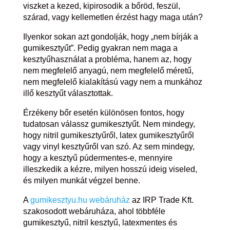
viszket a kezed, kipirosodik a bőröd, feszül,
szárad, vagy kellemetlen érzést hagy maga után?
Ilyenkor sokan azt gondolják, hogy „nem bírják a
gumikesztyűt”. Pedig gyakran nem maga a
kesztyűhasználat a probléma, hanem az, hogy
nem megfelelő anyagú, nem megfelelő méretű,
nem megfelelő kialakítású vagy nem a munkához
illő kesztyűt választottak.
Érzékeny bőr esetén különösen fontos, hogy
tudatosan válassz gumikesztyűt. Nem mindegy,
hogy nitril gumikesztyűről, latex gumikesztyűről
vagy vinyl kesztyűről van szó. Az sem mindegy,
hogy a kesztyű púdermentes-e, mennyire
illeszkedik a kézre, milyen hosszú ideig viseled,
és milyen munkát végzel benne.
A
gumikesztyu.hu webáruház
az IRP Trade Kft.
szakosodott webáruháza, ahol többféle
gumikesztyű, nitril kesztyű, latexmentes és