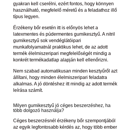
gyakran kell cserélni, ezért fontos, hogy könnyen
használható, megfelelő méretű és a feladathoz illő
típus legyen.
Érzékeny bőr esetén itt is előnyös lehet a
latexmentes és púdermentes gumikesztyű. A nitril
gumikesztyű sok vendéglátóipari
munkafolyamatnál praktikus lehet, de az adott
termék élelmiszeripari megfelelőségét mindig a
konkrét termékadatlap alapján kell ellenőrizni.
Nem szabad automatikusan minden kesztyűről azt
állítani, hogy minden élelmiszeripari feladatra
alkalmas. A jó döntéshez itt mindig az adott termék
leírása számít.
Milyen gumikesztyű jó céges beszerzéshez, ha
több dolgozó használja?
Céges beszerzésnél érzékeny bőr szempontjából
az egyik legfontosabb kérdés az, hogy több ember