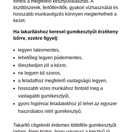
fontos a megfelelő kesztyűválasztás. A
tisztítószerek, fertőtlenítők, gyakori vízhasználat és
hosszabb munkavégzés könnyen megterhelheti a
kezet.
Ha takarításhoz keresel gumikesztyűt érzékeny
bőrre, ezekre figyelj:
legyen latexmentes,
lehetőleg legyen púdermentes,
illeszkedjen jól a kézre,
ne legyen túl szoros,
a feladathoz megfelelő vastagságú legyen,
hosszabb vizes munkához fontold meg a
vastagabb gumikesztyűt,
gyors higiéniai feladatokhoz jó lehet az egyszer
használatos nitril gumikesztyű.
Takarító cégeknél érdemes többféle gumikesztyűt
tartani. Nem biztos, hogy ugyanaz a kesztyű jó