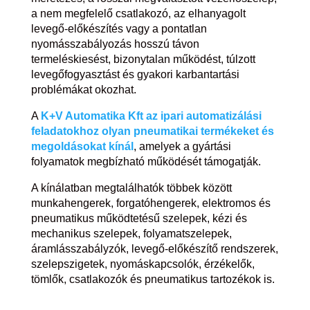
a nem megfelelő csatlakozó, az elhanyagolt
levegő-előkészítés vagy a pontatlan
nyomásszabályozás hosszú távon
termeléskiesést, bizonytalan működést, túlzott
levegőfogyasztást és gyakori karbantartási
problémákat okozhat.
A
K+V Automatika Kft az ipari automatizálási
feladatokhoz olyan pneumatikai termékeket és
megoldásokat kínál
, amelyek a gyártási
folyamatok megbízható működését támogatják.
A kínálatban megtalálhatók többek között
munkahengerek, forgatóhengerek, elektromos és
pneumatikus működtetésű szelepek, kézi és
mechanikus szelepek, folyamatszelepek,
áramlásszabályzók, levegő-előkészítő rendszerek,
szelepszigetek, nyomáskapcsolók, érzékelők,
tömlők, csatlakozók és pneumatikus tartozékok is.