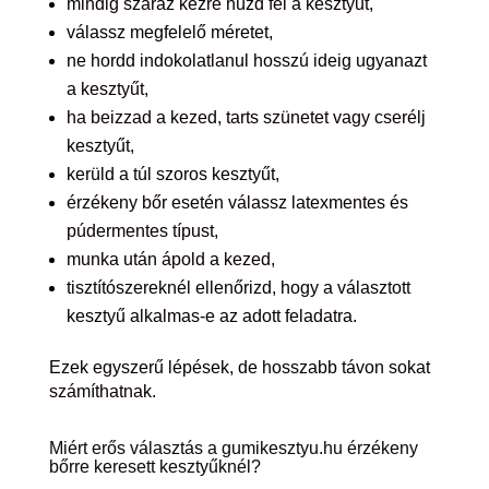
mindig száraz kézre húzd fel a kesztyűt,
válassz megfelelő méretet,
ne hordd indokolatlanul hosszú ideig ugyanazt
a kesztyűt,
ha beizzad a kezed, tarts szünetet vagy cserélj
kesztyűt,
kerüld a túl szoros kesztyűt,
érzékeny bőr esetén válassz latexmentes és
púdermentes típust,
munka után ápold a kezed,
tisztítószereknél ellenőrizd, hogy a választott
kesztyű alkalmas-e az adott feladatra.
Ezek egyszerű lépések, de hosszabb távon sokat
számíthatnak.
Miért erős választás a gumikesztyu.hu érzékeny
bőrre keresett kesztyűknél?