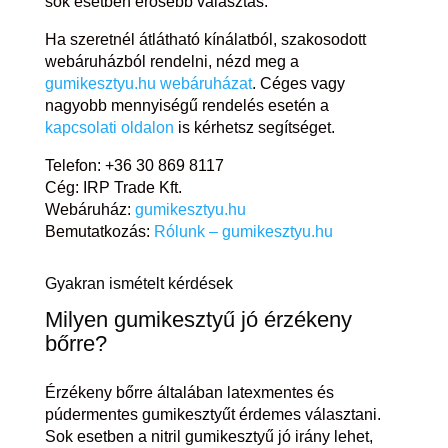
sok esetben erősebb választás.
Ha szeretnél átlátható kínálatból, szakosodott
webáruházból rendelni, nézd meg a
gumikesztyu.hu webáruházat
. Céges vagy
nagyobb mennyiségű rendelés esetén a
kapcsolati oldalon
is kérhetsz segítséget.
Telefon: +36 30 869 8117
Cég: IRP Trade Kft.
Webáruház:
gumikesztyu.hu
Bemutatkozás:
Rólunk – gumikesztyu.hu
Gyakran ismételt kérdések
Milyen gumikesztyű jó érzékeny
bőrre?
Érzékeny bőrre általában latexmentes és
púdermentes gumikesztyűt érdemes választani.
Sok esetben a nitril gumikesztyű jó irány lehet,