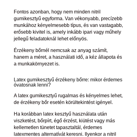
Fontos azonban, hogy nem minden nitril
gumikesztyű egyforma. Van vékonyabb, precízebb
munkához kényelmesebb típus, és van vastagabb,
erősebb kivitel is, amely inkább ipari vagy műhely
jellegű feladatoknál lehet előnyös.
Érzékeny bőrnél nemcsak az anyag számít,
hanem a méret, a használati idő, a kéz állapota és
a munkakörnyezet is.
Latex gumikesztyű érzékeny bőrre: mikor érdemes
óvatosnak lenni?
A latex gumikesztyű rugalmas és kényelmes lehet,
de érzékeny bőr esetén körültekintést igényel.
Ha korábban latex kesztyű használata után
viszketést, bőrpírt, égő érzést, kiütést vagy más
kellemetlen tünetet tapasztaltál, érdemes
latexmentes alternatívát keresni. Ilyenkor a nitril