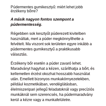
Púdermentes gumikesztyű: miért lehet jobb
érzékeny bőrre?
A másik nagyon fontos szempont a
púdermentesség.
Régebben sok kesztyűt púderezett kivitelben
használtak, mert a púder megkönnyíthette a
felvételt. Ma viszont sok területen egyre inkább a
púdermentes gumikesztyű a praktikusabb
választás.
Érzékeny bőr esetén a púder zavaró lehet.
Maradványt hagyhat a kézen, száríthatja a bőrt, és
kellemetlen érzést okozhat hosszabb használat
után. Emellett bizonyos munkakörnyezetekben,
például kozmetikában, vendéglátásban,
élelmiszeripari jellegű feladatoknál vagy precíziós
munkáknál sem szerencsés, ha púdermaradvány
kerül a kézre vagy a munkafelületre.