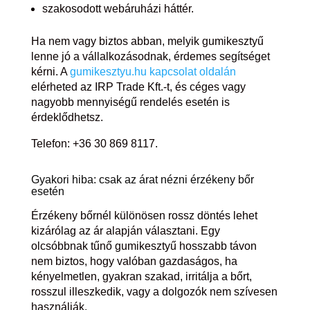
szakosodott webáruházi háttér.
Ha nem vagy biztos abban, melyik gumikesztyű
lenne jó a vállalkozásodnak, érdemes segítséget
kérni. A
gumikesztyu.hu kapcsolat oldalán
elérheted az IRP Trade Kft.-t, és céges vagy
nagyobb mennyiségű rendelés esetén is
érdeklődhetsz.
Telefon: +36 30 869 8117.
Gyakori hiba: csak az árat nézni érzékeny bőr
esetén
Érzékeny bőrnél különösen rossz döntés lehet
kizárólag az ár alapján választani. Egy
olcsóbbnak tűnő gumikesztyű hosszabb távon
nem biztos, hogy valóban gazdaságos, ha
kényelmetlen, gyakran szakad, irritálja a bőrt,
rosszul illeszkedik, vagy a dolgozók nem szívesen
használják.