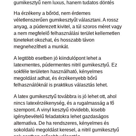
gumikesztyű nem luxus, hanem tudatos döntés
Ha érzékeny a bőröd, nem érdemes
véletlenszerűen gumikesztyűt választani. A rossz
anyag, a púderezett kivitel, a túl szoros méret vagy
a nem megfelelő felhasználási terület kellemetlen
tüneteket okozhat, és hosszabb távon
megnehezítheti a munkát.
A legtöbb esetben jó kiindulópont lehet a
latexmentes, púdermentes nitril gumikesztyű. Ez
sokféle területen használható, kényelmes
megoldást adhat, és érzékenyebb bőrű
felhasználóknál is praktikus választás lehet.
A latex gumikesztyű továbbra is jó lehet ott, ahol
nincs latexérzékenység, és a rugalmasság a fő
szempont. A vinyl kesztyű rövidebb, kisebb
igénybevételű feladatokra lehet gazdaságos
alternatíva. De ha rendszeres, kényelmes és
sokoldalú megoldást keresel, a nitril gumikesztyű