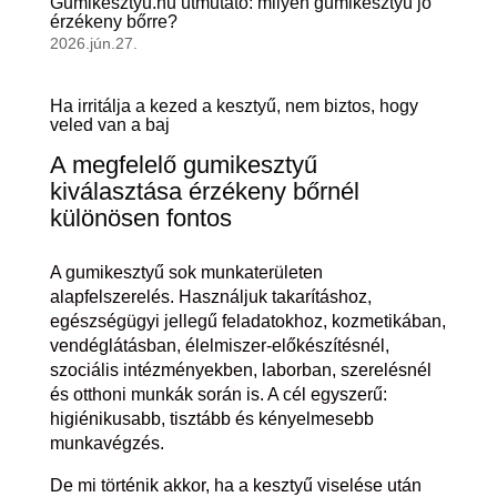
Gumikesztyu.hu útmutató: milyen gumikesztyű jó
érzékeny bőrre?
2026.jún.27.
Ha irritálja a kezed a kesztyű, nem biztos, hogy
veled van a baj
A megfelelő gumikesztyű
kiválasztása érzékeny bőrnél
különösen fontos
A gumikesztyű sok munkaterületen
alapfelszerelés. Használjuk takarításhoz,
egészségügyi jellegű feladatokhoz, kozmetikában,
vendéglátásban, élelmiszer-előkészítésnél,
szociális intézményekben, laborban, szerelésnél
és otthoni munkák során is. A cél egyszerű:
higiénikusabb, tisztább és kényelmesebb
munkavégzés.
De mi történik akkor, ha a kesztyű viselése után