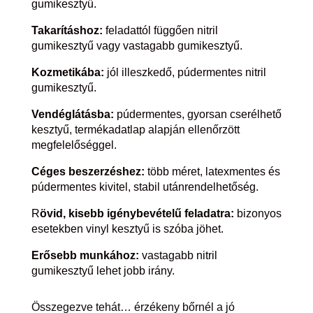
gumikesztyű.
Takarításhoz:
feladattól függően nitril
gumikesztyű vagy vastagabb gumikesztyű.
Kozmetikába:
jól illeszkedő, púdermentes nitril
gumikesztyű.
Vendéglátásba:
púdermentes, gyorsan cserélhető
kesztyű, termékadatlap alapján ellenőrzött
megfelelőséggel.
Céges beszerzéshez:
több méret, latexmentes és
púdermentes kivitel, stabil utánrendelhetőség.
R
övid, kisebb igénybevételű feladatra:
bizonyos
esetekben vinyl kesztyű is szóba jöhet.
Erősebb munkához:
vastagabb nitril
gumikesztyű lehet jobb irány.
Összegezve tehát… érzékeny bőrnél a jó