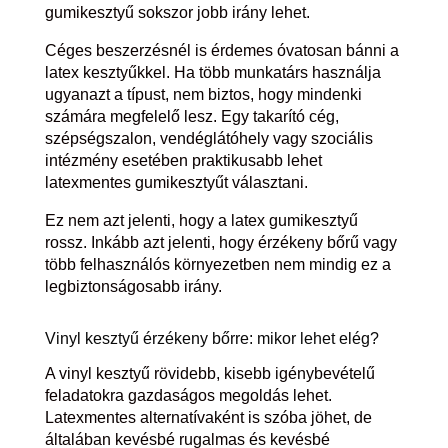
gumikesztyű sokszor jobb irány lehet.
Céges beszerzésnél is érdemes óvatosan bánni a
latex kesztyűkkel. Ha több munkatárs használja
ugyanazt a típust, nem biztos, hogy mindenki
számára megfelelő lesz. Egy takarító cég,
szépségszalon, vendéglátóhely vagy szociális
intézmény esetében praktikusabb lehet
latexmentes gumikesztyűt választani.
Ez nem azt jelenti, hogy a latex gumikesztyű
rossz. Inkább azt jelenti, hogy érzékeny bőrű vagy
több felhasználós környezetben nem mindig ez a
legbiztonságosabb irány.
Vinyl kesztyű érzékeny bőrre: mikor lehet elég?
A vinyl kesztyű rövidebb, kisebb igénybevételű
feladatokra gazdaságos megoldás lehet.
Latexmentes alternatívaként is szóba jöhet, de
általában kevésbé rugalmas és kevésbé