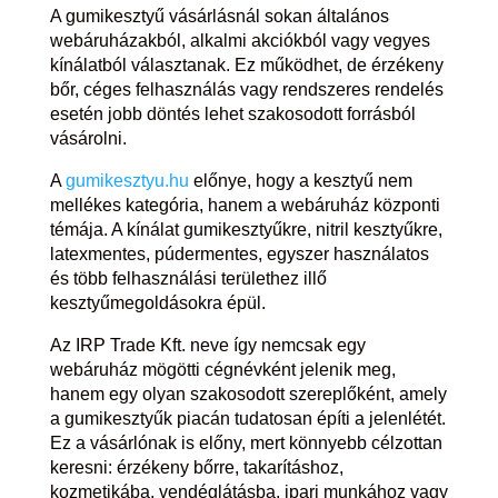
A gumikesztyű vásárlásnál sokan általános
webáruházakból, alkalmi akciókból vagy vegyes
kínálatból választanak. Ez működhet, de érzékeny
bőr, céges felhasználás vagy rendszeres rendelés
esetén jobb döntés lehet szakosodott forrásból
vásárolni.
A
gumikesztyu.hu
előnye, hogy a kesztyű nem
mellékes kategória, hanem a webáruház központi
témája. A kínálat gumikesztyűkre, nitril kesztyűkre,
latexmentes, púdermentes, egyszer használatos
és több felhasználási területhez illő
kesztyűmegoldásokra épül.
Az IRP Trade Kft. neve így nemcsak egy
webáruház mögötti cégnévként jelenik meg,
hanem egy olyan szakosodott szereplőként, amely
a gumikesztyűk piacán tudatosan építi a jelenlétét.
Ez a vásárlónak is előny, mert könnyebb célzottan
keresni: érzékeny bőrre, takarításhoz,
kozmetikába, vendéglátásba, ipari munkához vagy