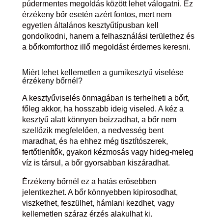
púdermentes megoldás között lehet válogatni. Ez
érzékeny bőr esetén azért fontos, mert nem
egyetlen általános kesztyűtípusban kell
gondolkodni, hanem a felhasználási területhez és
a bőrkomforthoz illő megoldást érdemes keresni.
Miért lehet kellemetlen a gumikesztyű viselése
érzékeny bőrnél?
A kesztyűviselés önmagában is terhelheti a bőrt,
főleg akkor, ha hosszabb ideig viseled. A kéz a
kesztyű alatt könnyen beizzadhat, a bőr nem
szellőzik megfelelően, a nedvesség bent
maradhat, és ha ehhez még tisztítószerek,
fertőtlenítők, gyakori kézmosás vagy hideg-meleg
víz is társul, a bőr gyorsabban kiszáradhat.
Érzékeny bőrnél ez a hatás erősebben
jelentkezhet. A bőr könnyebben kipirosodhat,
viszkethet, feszülhet, hámlani kezdhet, vagy
kellemetlen száraz érzés alakulhat ki.