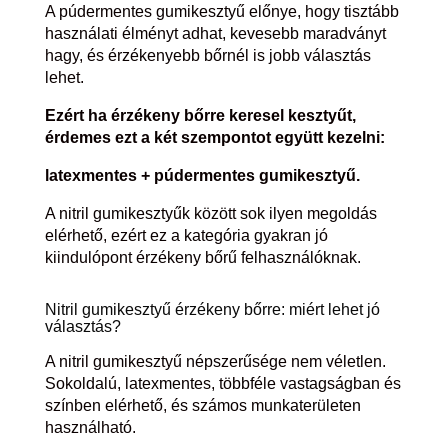
A púdermentes gumikesztyű előnye, hogy tisztább
használati élményt adhat, kevesebb maradványt
hagy, és érzékenyebb bőrnél is jobb választás
lehet.
Ezért ha érzékeny bőrre keresel kesztyűt,
érdemes ezt a két szempontot együtt kezelni:
latexmentes + púdermentes gumikesztyű.
A nitril gumikesztyűk között sok ilyen megoldás
elérhető, ezért ez a kategória gyakran jó
kiindulópont érzékeny bőrű felhasználóknak.
Nitril gumikesztyű érzékeny bőrre: miért lehet jó
választás?
A nitril gumikesztyű népszerűsége nem véletlen.
Sokoldalú, latexmentes, többféle vastagságban és
színben elérhető, és számos munkaterületen
használható.