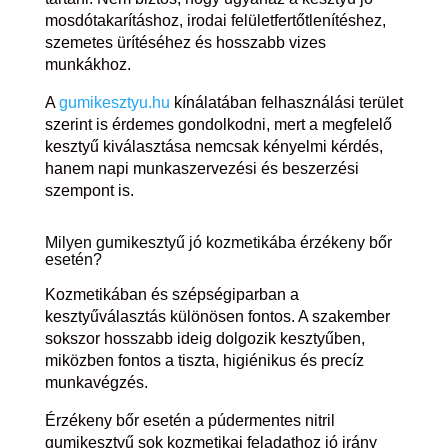
mosdótakarításhoz, irodai felületfertőtlenítéshez,
szemetes ürítéséhez és hosszabb vizes
munkákhoz.
A
gumikesztyu.hu
kínálatában felhasználási terület
szerint is érdemes gondolkodni, mert a megfelelő
kesztyű kiválasztása nemcsak kényelmi kérdés,
hanem napi munkaszervezési és beszerzési
szempont is.
Milyen gumikesztyű jó kozmetikába érzékeny bőr
esetén?
Kozmetikában és szépségiparban a
kesztyűválasztás különösen fontos. A szakember
sokszor hosszabb ideig dolgozik kesztyűben,
miközben fontos a tiszta, higiénikus és precíz
munkavégzés.
Érzékeny bőr esetén a púdermentes nitril
gumikesztyű sok kozmetikai feladathoz jó irány